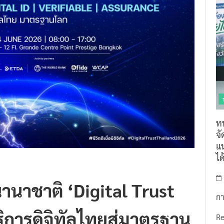
ท
จ
แน
ไ
านาชาติ ‘Digital Trust
กา
ิการดิจิทัลไทยสู่มาตรฐาน
R