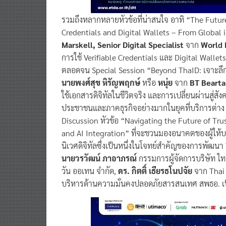
รวมถึงหลากหลายหัวข้อที่น่าสนใจ อาทิ “The Future
Credentials and Digital Wallets – From Global 
Marskell, Senior Digital Specialist
จาก
World 
การใช้ Verifiable Credentials และ Digital Walle
ตลอดจน Special Session “Beyond ThaID: เจาะล
นายพงศ์สุข หิรัญพฤกษ์
หรือ
หนุ่ย
จาก
BT Bearta
ใช้เอกสารดิจิทัลในชีวิตจริง และการเปลี่ยนผ่านสู่ส
ประชาชนและภาคธุรกิจอย่างมากในยุคที่บริการต่าง ๆ
Discussion หัวข้อ “Navigating the Future of Tr
and AI Integration” ที่จะชวนมองอนาคตของผู้ให้บร
นิเวศดิจิทัลซึ่งเป็นหนึ่งในโจทย์สำคัญของการพัฒนา 
นายวรวัฒน์ ภาอาภรณ์
กรรมการผู้จัดการบริษัท ไทย
วัน ออเทน จำกัด,
ดร. กิตติ์ เธียรธโนปจัย
จาก Thai
บริหารด้านความมั่นคงปลอดภัยสารสนเทศ สพธอ. เป