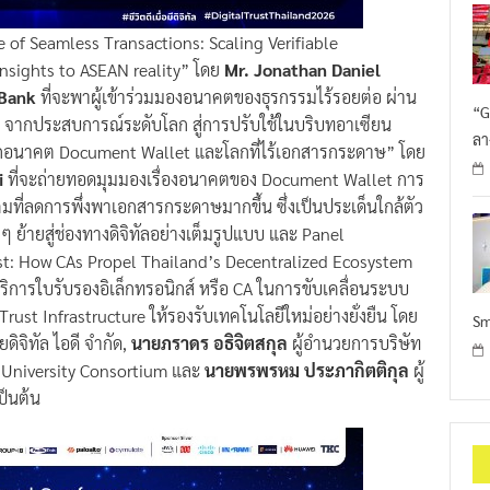
 of Seamless Transactions: Scaling Verifiable
insights to ASEAN reality” โดย
Mr. Jonathan Daniel
Bank
ที่จะพาผู้เข้าร่วมมองอนาคตของธุรกรรมไร้รอยต่อ ผ่าน
“G
ts จากประสบการณ์ระดับโลก สู่การปรับใช้ในบริบทอาเซียน
ลา
ึกอนาคต Document Wallet และโลกที่ไร้เอกสารกระดาษ” โดย
i
ที่จะถ่ายทอดมุมมองเรื่องอนาคตของ Document Wallet การ
ังคมที่ลดการพึ่งพาเอกสารกระดาษมากขึ้น ซึ่งเป็นประเด็นใกล้ตัว
 ย้ายสู่ช่องทางดิจิทัลอย่างเต็มรูปแบบ และ Panel
ust: How CAs Propel Thailand’s Decentralized Ecosystem
ิการใบรับรองอิเล็กทรอนิกส์ หรือ CA ในการขับเคลื่อนระบบ
Trust Infrastructure ให้รองรับเทคโนโลยีใหม่อย่างยั่งยืน โดย
Sm
ดิจิทัล ไอดี จำกัด,
นายภราดร อธิจิตสกุล
ผู้อำนวยการบริษัท
 University Consortium และ
นายพรพรหม ประภากิตติกุล
ผู้
็นต้น