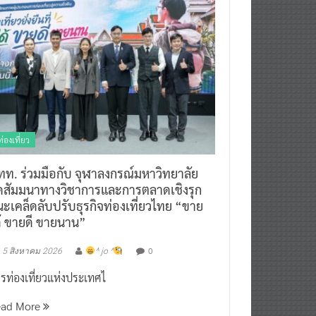
ท่องเที่ยว
ทท. ร่วมมือกับ จุฬาลงกรณ์มหาวิทยาลัย
ัดสัมมนาทางวิชาการและการตลาดเชิงรุก
ะเคล็ดลับปรับธุรกิจท่องเที่ยวไทย “ขาย
ด้ ขายดี ขายนาน”
0
5 สิงหาคม 2026
^ jo ^
รท่องเที่ยวแห่งประเทศไ
ead More