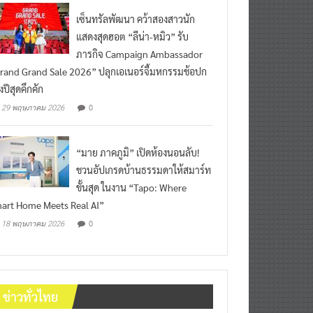
เซ็นทรัลพัฒนา คว้าสองสาวนัก
แสดงสุดฮอต “ลีน่า-หมิว” รับ
ภารกิจ Campaign Ambassador
rand Grand Sale 2026” ปลุกเอเนอร์จี้มหกรรมช้อปก
งปีสุดคึกคัก
0
29 พฤษภาคม 2026
“มาย ภาคภูมิ” เปิดห้องนอนลับ!
ชวนอัปเกรดบ้านธรรมดาให้สมาร์ท
ขั้นสุด ในงาน “Tapo: Where
art Home Meets Real AI”
0
18 พฤษภาคม 2026
ข่าวทั่วไทย