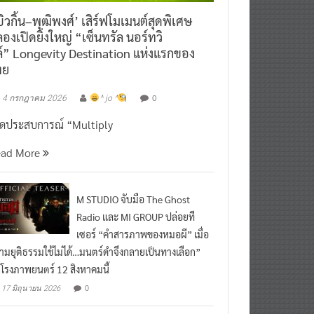
ิวกิ้น–พุฒิพงศ์’ เสิร์ฟโมเมนต์สุดพิเศษ
องเปิดยิ่งใหญ่ “เซ็นทรัล นอร์ทวิ
์” Longevity Destination แห่งแรกของ
ทย
0
4 กรกฎาคม 2026
^ jo ^
ิดประสบการณ์ “Multiply
ead More
M STUDIO จับมือ The Ghost
Radio และ MI GROUP ปล่อยที
เซอร์ “คำสารภาพของหมอผี” เมื่อ
ามยุติธรรมใช้ไม่ได้…มนตร์ดำจึงกลายเป็นทางเลือก”
กโรงภาพยนตร์ 12 สิงหาคมนี้
0
17 มิถุนายน 2026