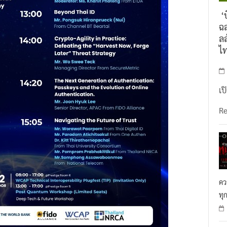
‘บ
ฉล
ลล
ไ
เป
R
คว
ทุ