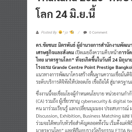
โลก 24 มิ.ย.นี้
0 Comment
Posted By:
^ jo ^
ดร.ชัยชนะ มิตรพันธ์ ผู้อำนวยการสำนักงานพัฒนา
เศรษฐกิจและสังคม
เปิดเผยถึงความคืบหน้า
การจัด
ไทย มาตรฐานโลก” ที่จะเกิดขึ้นในวันที่ 24 มิถุน
โรงแรม Grande Centre Point Prestige Bangko
แนวทางการพัฒนาโครงสร้างพื้นฐานความเชื่อมั่นดิจ
ระดับบริการดิจิทัลให้ปลอดภัย เชื่อถือได้ สู่มาตรฐา
ซึ่งงานนี้จะเชื่อมโยงผู้กำหนดนโยบาย หน่วยงานกำกับด
(CA) รวมถึง ผู้เชี่ยวชาญ cybersecurity & digita
คน มาร่วมเรียนรู้ แลกเปลี่ยนมุมมอง ประสบการณ์ ผ
Discussion, Exhibition, Business Matching และ W
ร่วมจะได้พบกับหัวข้อสำคัญตลอดทั้งวัน เริ่มตั้งแต่พ
มาตรฐานโลก” และพิธีมอบรางวัลกิจกรรม ETDA BootC