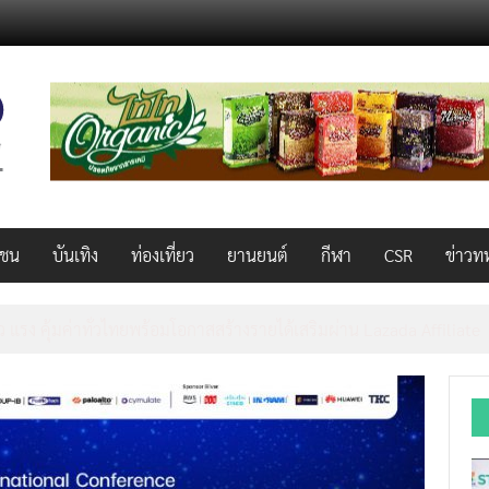
วชน
บันเทิง
ท่องเที่ยว
ยานยนต์
กีฬา
CSR
ข่าวท
็ว แรง คุ้มค่าทั่วไทยพร้อมโอกาสสร้างรายได้เสริมผ่าน Lazada Affiliate