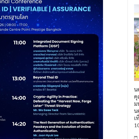
น
ค
ม
นค
เท
1