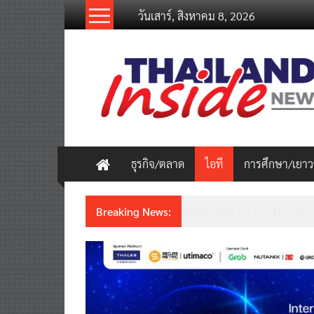
Skip
วันเสาร์, สิงหาคม 8, 2026
to
content
thailandinsidenew.com
Thailand
Inside
New
ธุรกิจ/ตลาด
ไอที
การศึกษา/เยา
Breaking News:
ชวนรู้จักซิม my by NT เน็ตเร