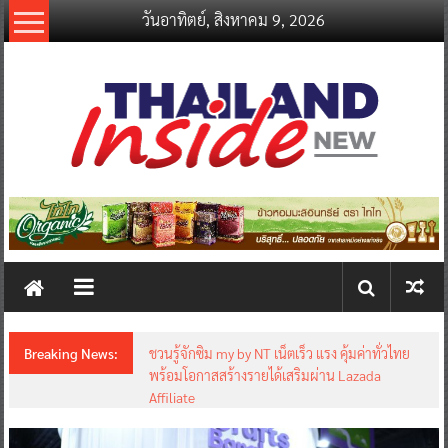
Skip
วันอาทิตย์, สิงหาคม 9, 2026
to
content
thailandinsidenew.com
Thailand
Inside
New
Breaking News:
ชวนรู้จักซิม my by NT เน็ตเร็ว แรง คุ้มค่าทั่วไทย
พร้อมโอกาสสร้างรายได้เสริมผ่าน Lazada
Affiliate