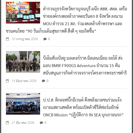
ตำรวจภูธรจังหวัดกาญจนบุรี ผนึก สสส.-สคล. เครือ
ข่ายองค์กรงดเหล้าภาคตะวันตก 8 จังหวัด ลงนาม
MOU ตำรวจ 21 สภ. ร่วมงดเหล้าเข้าพรรษา และ
ชวนคนไทย “90 วันเก็บแต้มสุขภาพดี สิ่งดี ๆ จะเกิดขึ้น”
0
10 กรกฎาคม 2026
บีเอ็มดับเบิลยู มอเตอร์ราด มิลเลนเนียม ออโต้ ส่ง
มอบ BMW F900GS Adventure จำนวน 15 คัน
สนับสนุนภารกิจตำรวจจราจรโครงการพระราชดำริ
0
13 มิถุนายน 2026
ป.ป.ส. คิกออฟบิ๊กอีเวนต์ ดึงพลังมวลชนร่วมแจ้ง
เบาะแสยาเสพติด พร้อมเปิดตัวซีรีส์ฟอร์มยักษ์
ONCB Mission “ปฏิบัติการ IN SEA บุกเกาะนรก”
0
21 มีนาคม 2026