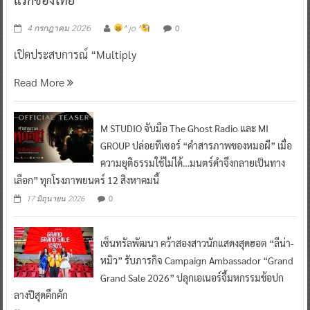
0
4 กรกฎาคม 2026
^ jo ^
เปิดประสบการณ์ “Multiply
Read More
M STUDIO จับมือ The Ghost Radio และ MI
GROUP ปล่อยทีเซอร์ “คำสารภาพของหมอผี” เมื่อ
ความยุติธรรมใช้ไม่ได้…มนตร์ดำจึงกลายเป็นทาง
เลือก” ทุกโรงภาพยนตร์ 12 สิงหาคมนี้
0
17 มิถุนายน 2026
เซ็นทรัลพัฒนา คว้าสองสาวนักแสดงสุดฮอต “ลีน่า-
หมิว” รับภารกิจ Campaign Ambassador “Grand
Grand Sale 2026” ปลุกเอเนอร์จี้มหกรรมช้อปก
ลางปีสุดคึกคัก