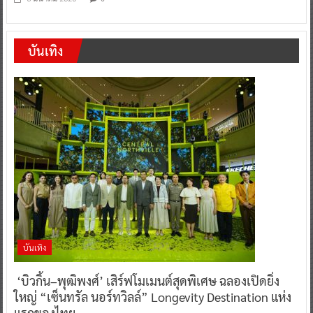
บันเทิง
บันเทิง
‘บิวกิ้น–พุฒิพงศ์’ เสิร์ฟโมเมนต์สุดพิเศษ ฉลองเปิดยิ่ง
ใหญ่ “เซ็นทรัล นอร์ทวิลล์” Longevity Destination แห่ง
แรกของไทย