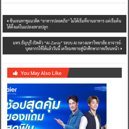
Post
ซินเจนทาชูแนวคิด “อาหารปลอดภัย” ไม่ได้เริ่มที่จานอาหาร แต่เริ่มต้น
ได้ตั้งแต่ในแปลงเพาะปลูก
navigation
มทร.ธัญบุรี เปิดตัว “AI-Zania” ระบบ AI กลางมหาวิทยาลัย อาจารย์-
บุคลากรใช้ได้แล้ววันนี้ เตรียมขยายสู่นักศึกษาภาคเรียนหน้า
You May Also Like