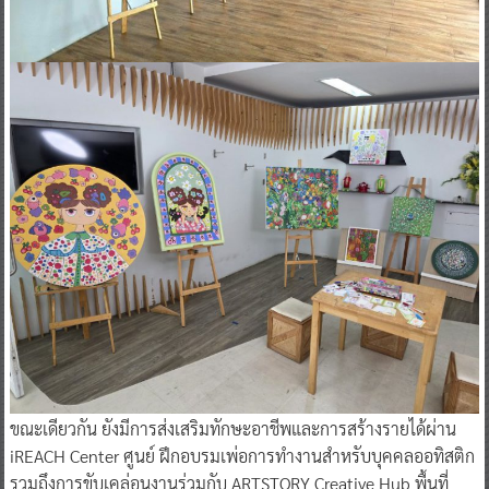
ขณะเดียวกัน ยังมีการส่งเสริมทักษะอาชีพและการสร้างรายได้ผ่าน
iREACH Center ศูนย์ ฝึกอบรมเพ่อการทำงานสำหรับบุคคลออทิสติก
รวมถึงการขับเคล่อนงานร่วมกับ ARTSTORY Creative Hub พื้นที่
สร้างสรรค์ที่ใช้พลังแห่งศิลปะเป็นเคร่องมือในการส่อสารความรู้สึก