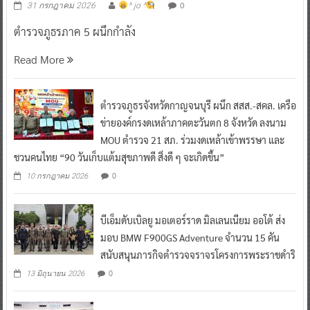
ตำรวจภูธรภาค 5 ผนึกกำลัง
Read More
ตำรวจภูธรจังหวัดกาญจนบุรี ผนึก สสส.-สคล. เครือ
ข่ายองค์กรงดเหล้าภาคตะวันตก 8 จังหวัด ลงนาม
MOU ตำรวจ 21 สภ. ร่วมงดเหล้าเข้าพรรษา และ
ชวนคนไทย “90 วันเก็บแต้มสุขภาพดี สิ่งดี ๆ จะเกิดขึ้น”
0
10 กรกฎาคม 2026
บีเอ็มดับเบิลยู มอเตอร์ราด มิลเลนเนียม ออโต้ ส่ง
มอบ BMW F900GS Adventure จำนวน 15 คัน
สนับสนุนภารกิจตำรวจจราจรโครงการพระราชดำริ
0
13 มิถุนายน 2026
ป.ป.ส. คิกออฟบิ๊กอีเวนต์ ดึงพลังมวลชนร่วมแจ้ง
เบาะแสยาเสพติด พร้อมเปิดตัวซีรีส์ฟอร์มยักษ์