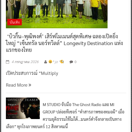
บันเทิง
‘บิวกิ้น–พุฒิพงศ์’ เสิร์ฟโมเมนต์สุดพิเศษ ฉลองเปิดยิ่ง
ใหญ่ “เซ็นทรัล นอร์ทวิลล์” Longevity Destination แห่ง
แรกของไทย
0
4 กรกฎาคม 2026
^ jo ^
เปิดประสบการณ์ “Multiply
Read More
M STUDIO จับมือ The Ghost Radio และ MI
GROUP ปล่อยทีเซอร์ “คำสารภาพของหมอผี” เมื่อ
ความยุติธรรมใช้ไม่ได้…มนตร์ดำจึงกลายเป็นทาง
เลือก” ทุกโรงภาพยนตร์ 12 สิงหาคมนี้
0
17 มิถุนายน 2026