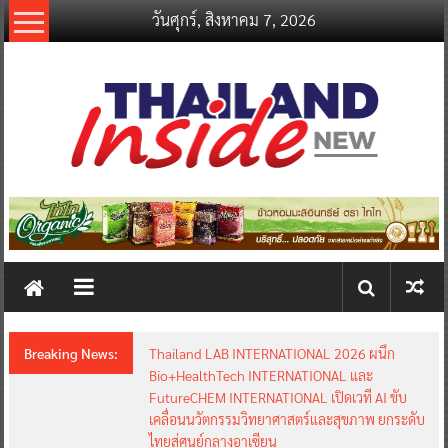
Skip
วันศุกร์, สิงหาคม 7, 2026
to
content
thailandinsidenew.com
Thailand
Inside
New
Breaking News:
อินฟอร์มา มาร์เก็ตส์ ผนึกเครือข่ายธุรกิจท่องเที่ยว-
บริการ จัด Food & Hospitality Thailand 2026
เชื่อม 4 งานใหญ่ สร้างโอกาสธุรกิจครบวงจร