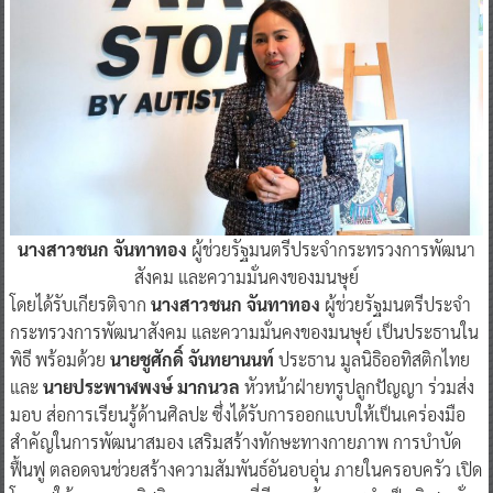
นางสาวชนก จันทาทอง
ผู้ช่วยรัฐมนตรีประจำกระทรวงการพัฒนา
สังคม และความมั่นคงของมนษุย์
โดยได้รับเกียรติจาก
นางสาวชนก จันทาทอง
ผู้ช่วยรัฐมนตรีประจำ
กระทรวงการพัฒนาสังคม และความมั่นคงของมนษุย์ เป็นประธานใน
พิธี พร้อมด้วย
นายชูศักดิ์ จันทยานนท์
ประธาน มูลนิธิออทิสติกไทย
และ
นายประพาฬพงษ์ มากนวล
หัวหน้าฝ่ายทรูปลูกปัญญา ร่วมส่ง
มอบ ส่อการเรียนรู้ด้านศิลปะ ซึ่งได้รับการออกแบบให้เป็นเคร่องมือ
สำคัญในการพัฒนาสมอง เสริมสร้างทักษะทางกายภาพ การบำบัด
ฟื้นฟู ตลอดจนช่วยสร้างความสัมพันธ์อันอบอุ่น ภายในครอบครัว เปิด
โอกาสให้บุคคลออทิสติกและบุคคลที่มีความต้องการจำเป็นพิเศษทั่ว
ประเทศกว่า 4,245 คน ได้เข้าถึงการเรียนรู้และการพัฒนาศักยภาพ