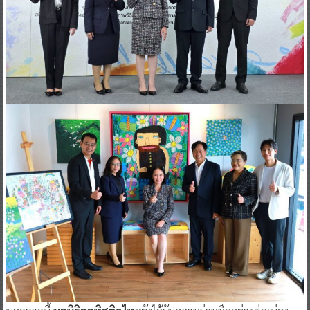
นอกจากนี้
มูลนิธิออทิสติกไทย
ยังได้รับความร่วมมืออย่างต่อเน่อง
จากภาคีเครือข่าย ภาคเอกชน โดยเฉพาะ ทรู โดยทรูปลูกปัญญา ที่มุ่ง