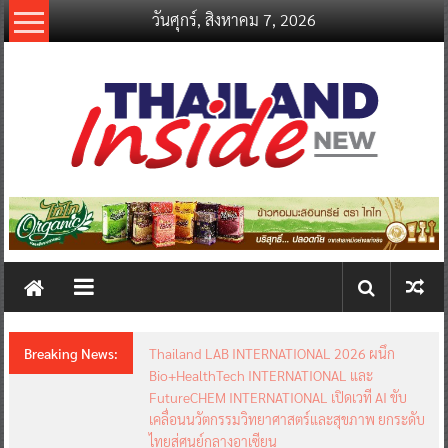
Skip
วันศุกร์, สิงหาคม 7, 2026
to
content
thailandinsidenew.com
Thailand
Inside
New
Breaking News:
Thailand LAB INTERNATIONAL 2026 ผนึก
Bio+HealthTech INTERNATIONAL และ
FutureCHEM INTERNATIONAL เปิดเวที AI ขับ
เคลื่อนนวัตกรรมวิทยาศาสตร์และสุขภาพ ยกระดับ
ไทยสู่ศูนย์กลางอาเซียน