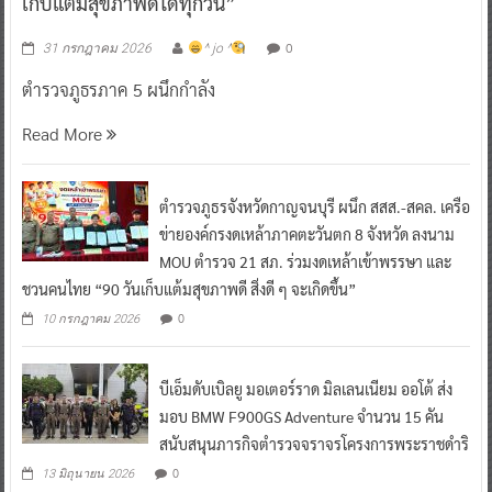
เก็บแต้มสุขภาพดีได้ทุกวัน”
0
31 กรกฎาคม 2026
^ jo ^
ตำรวจภูธรภาค 5 ผนึกกำลัง
Read More
ตำรวจภูธรจังหวัดกาญจนบุรี ผนึก สสส.-สคล. เครือ
ข่ายองค์กรงดเหล้าภาคตะวันตก 8 จังหวัด ลงนาม
MOU ตำรวจ 21 สภ. ร่วมงดเหล้าเข้าพรรษา และ
ชวนคนไทย “90 วันเก็บแต้มสุขภาพดี สิ่งดี ๆ จะเกิดขึ้น”
0
10 กรกฎาคม 2026
บีเอ็มดับเบิลยู มอเตอร์ราด มิลเลนเนียม ออโต้ ส่ง
มอบ BMW F900GS Adventure จำนวน 15 คัน
สนับสนุนภารกิจตำรวจจราจรโครงการพระราชดำริ
0
13 มิถุนายน 2026