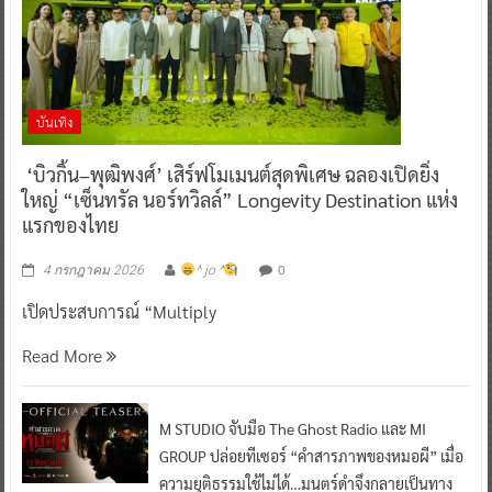
บันเทิง
‘บิวกิ้น–พุฒิพงศ์’ เสิร์ฟโมเมนต์สุดพิเศษ ฉลองเปิดยิ่ง
ใหญ่ “เซ็นทรัล นอร์ทวิลล์” Longevity Destination แห่ง
แรกของไทย
0
4 กรกฎาคม 2026
^ jo ^
เปิดประสบการณ์ “Multiply
Read More
M STUDIO จับมือ The Ghost Radio และ MI
GROUP ปล่อยทีเซอร์ “คำสารภาพของหมอผี” เมื่อ
ความยุติธรรมใช้ไม่ได้…มนตร์ดำจึงกลายเป็นทาง