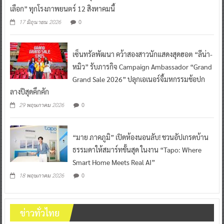
เลือก” ทุกโรงภาพยนตร์ 12 สิงหาคมนี้
0
17 มิถุนายน 2026
เซ็นทรัลพัฒนา คว้าสองสาวนักแสดงสุดฮอต “ลีน่า-
หมิว” รับภารกิจ Campaign Ambassador “Grand
Grand Sale 2026” ปลุกเอเนอร์จี้มหกรรมช้อปก
ลางปีสุดคึกคัก
0
29 พฤษภาคม 2026
“มาย ภาคภูมิ” เปิดห้องนอนลับ! ชวนอัปเกรดบ้าน
ธรรมดาให้สมาร์ทขั้นสุด ในงาน “Tapo: Where
Smart Home Meets Real AI”
0
18 พฤษภาคม 2026
ข่าวทั่วไทย