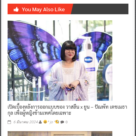
You May Also Like
เปิดเบื้องหลังการออกแบบของ วาสลีน x ยูน – ปัณพัท เตชเมธา
กุล เพื่อผู้หญิงข้ามเพศโดยเฉพาะ
0
6 มีนาคม 2024
^ jo ^