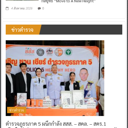
กลยุทธ์ “Move to A New Height”
0
4 สิงหาคม 2026
ข่าวตำรวจ
ข่าวตำรวจ
ตำรวจภูธรภาค 5 ผนึกกำลัง สสส. – สคล. – สคร.1