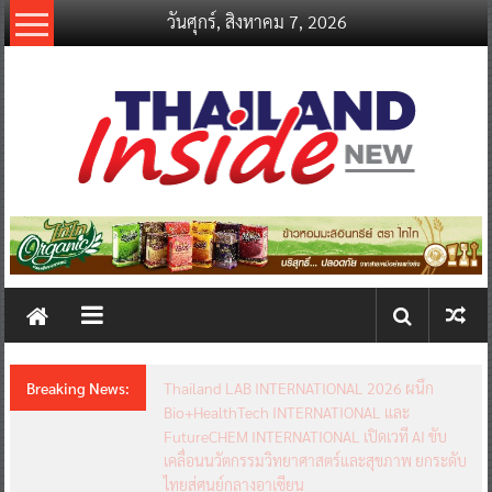
Skip
วันศุกร์, สิงหาคม 7, 2026
to
content
thailandinsidenew.com
Thailand
Inside
New
Breaking News:
Thailand LAB INTERNATIONAL 2026 ผนึก
Bio+HealthTech INTERNATIONAL และ
FutureCHEM INTERNATIONAL เปิดเวที AI ขับ
เคลื่อนนวัตกรรมวิทยาศาสตร์และสุขภาพ ยกระดับ
ไทยสู่ศูนย์กลางอาเซียน