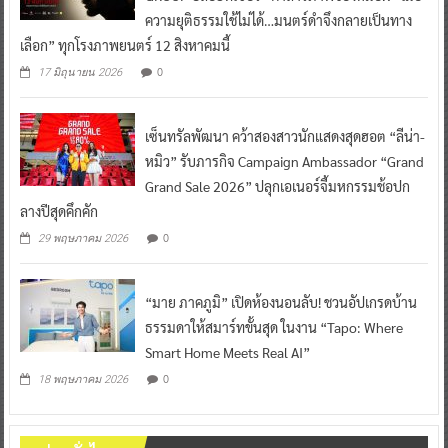
ความยุติธรรมใช้ไม่ได้…มนตร์ดำจึงกลายเป็นทาง
เลือก” ทุกโรงภาพยนตร์ 12 สิงหาคมนี้
0
17 มิถุนายน 2026
เซ็นทรัลพัฒนา คว้าสองสาวนักแสดงสุดฮอต “ลีน่า-
หมิว” รับภารกิจ Campaign Ambassador “Grand
Grand Sale 2026” ปลุกเอเนอร์จี้มหกรรมช้อปก
ลางปีสุดคึกคัก
0
29 พฤษภาคม 2026
“มาย ภาคภูมิ” เปิดห้องนอนลับ! ชวนอัปเกรดบ้าน
ธรรมดาให้สมาร์ทขั้นสุด ในงาน “Tapo: Where
Smart Home Meets Real AI”
0
18 พฤษภาคม 2026