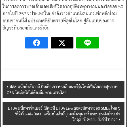
ในการลดการบาดเจ็บและเสียชีวิตจากอุบัติเหตุทางถนนลงร้อยละ 50
ภายในปี 2573 ประเทศไทยกำลังวางตำแหน่งตนเองเพื่อพลิกโฉม
ถนนจากหนึ่งในประเทศที่อันตรายที่สุดในโลก สู่ต้นแบบของการ
สัญจรที่ปลอดภัยและยั่งยืน
Post
สสส.ผนึกกำลังภาคี ปั้นเด็กเยาวชนนักดนตรีรุ่นใหม่เป็นไอดอลสุขภาพ
GEN ใหม่เท่ได้ไม่ต้องดื่ม ตามเทรนโลก
navigation
ETDA ผนึกพาร์ทเนอร์ เปิดเวที ETDA Live ถอดรหัสทางรอด SMEs ไทย ชู
‘ดิจิทัล–AI–Data’ เครื่องมือสำคัญ ลดต้นทุน เสริมระบบหลังบ้าน ฝ่า
วิกฤต “ยิ่งขาย…ยิ่งกำไรบาง”