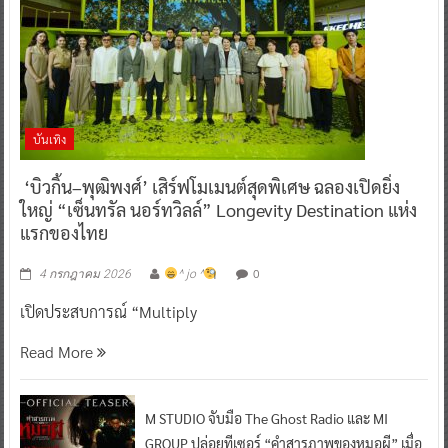
บันเทิง
‘บิวกิ้น–พุฒิพงศ์’ เสิร์ฟโมเมนต์สุดพิเศษ ฉลองเปิดยิ่ง
ใหญ่ “เซ็นทรัล นอร์ทวิลล์” Longevity Destination แห่ง
แรกของไทย
0
4 กรกฎาคม 2026
^ jo ^
เปิดประสบการณ์ “Multiply
Read More
M STUDIO จับมือ The Ghost Radio และ MI
GROUP ปล่อยทีเซอร์ “คำสารภาพของหมอผี” เมื่อ