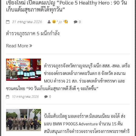
เชียงใหม่ เปิดแคมเปญ “Police 5 Healthy Hero : 90 วัน
เก็บแต้มสุขภาพดีได้ทุกวัน”
0
31 กรกฎาคม 2026
^ jo ^
ตำรวจภูธรภาค 5 ผนึกกำลัง
Read More
ตำรวจภูธรจังหวัดกาญจนบุรี ผนึก สสส.-สคล. เครือ
ข่ายองค์กรงดเหล้าภาคตะวันตก 8 จังหวัด ลงนาม
MOU ตำรวจ 21 สภ. ร่วมงดเหล้าเข้าพรรษา และ
ชวนคนไทย “90 วันเก็บแต้มสุขภาพดี สิ่งดี ๆ จะเกิดขึ้น”
0
10 กรกฎาคม 2026
บีเอ็มดับเบิลยู มอเตอร์ราด มิลเลนเนียม ออโต้ ส่ง
มอบ BMW F900GS Adventure จำนวน 15 คัน
สนับสนุนภารกิจตำรวจจราจรโครงการพระราชดำริ