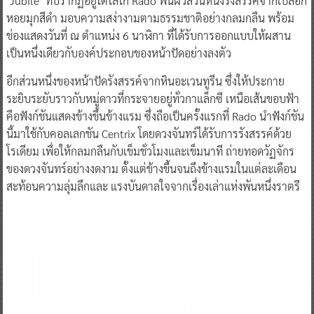
‘Jubilé’ ที่ปรากฏอยู่ใต้โลโก้ Rado พื้นผิวส่วนหนึ่งรังสรรค์จากเปลือก
หอยมุกสีดำ มอบความสง่างามตามธรรมชาติอย่างกลมกลืน พร้อม
ช่องแสดงวันที่ ณ ตำแหน่ง 6 นาฬิกา ที่ได้รับการออกแบบให้ผสาน
เป็นหนึ่งเดียวกับองค์ประกอบของหน้าปัดอย่างลงตัว
อีกส่วนหนึ่งของหน้าปัดรังสรรค์จากหินอะเวนทูรีน ซึ่งให้ประกาย
ระยิบระยับราวกับหมู่ดาวที่กระจายอยู่ทั่วกาแล็กซี เหนือเส้นขอบฟ้า
คือฟังก์ชันแสดงข้างขึ้นข้างแรม ซึ่งถือเป็นครั้งแรกที่ Rado นำฟังก์ชัน
นี้มาใช้กับคอลเลกชัน Centrix โดยดวงจันทร์ได้รับการรังสรรค์ด้วย
โรเดียม เพื่อให้กลมกลืนกับเข็มชั่วโมงและเข็มนาที ถ่ายทอดวัฏจักร
ของดวงจันทร์อย่างงดงาม ตั้งแต่ข้างขึ้นจนถึงข้างแรมในแต่ละเดือน
สะท้อนความลุ่มลึกและ แรงบันดาลใจจากเรื่องเล่าแห่งพันหนึ่งราตรี