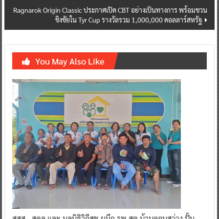
Ragnarok Origin Classic ประกาศเปิด CBT อย่างเป็นทางการ พร้อมชวน
ชิงชัยใน Tyr Cup รางวัลรวม 1,000,000 ดอลลาร์สหรัฐ
You May Also Like
สสส.–สคล.และ มูลนิธิวิถีสุข ผนึก รพ.สต.บ้านดอนสว่าง ปั้น