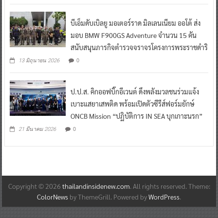
บีเอ็มดับเบิลยู มอเตอร์ราด มิลเลนเนียม ออโต้ ส่ง
มอบ BMW F900GS Adventure จำนวน 15 คัน
สนับสนุนภารกิจตำรวจจราจรโครงการพระราชดำริ
0
13 มิถุนายน 2026
ป.ป.ส. คิกออฟบิ๊กอีเวนต์ ดึงพลังมวลชนร่วมแจ้ง
เบาะแสยาเสพติด พร้อมเปิดตัวซีรีส์ฟอร์มยักษ์
ONCB Mission “ปฏิบัติการ IN SEA บุกเกาะนรก”
0
21 มีนาคม 2026
Copyright © 2026
thailandinsidenew.com
. All rights reserved. Theme:
ColorNews
by ThemeGrill. Powered by
WordPress
.