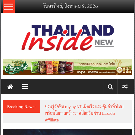
Skip
วันอาทิตย์, สิงหาคม 9, 2026
to
content
thailandinsidenew.com
Thailand
Inside
New
Breaking News:
ชวนรู้จักซิม my by NT เน็ตเร็ว แรง คุ้มค่าทั่วไทย
พร้อมโอกาสสร้างรายได้เสริมผ่าน Lazada
Affiliate