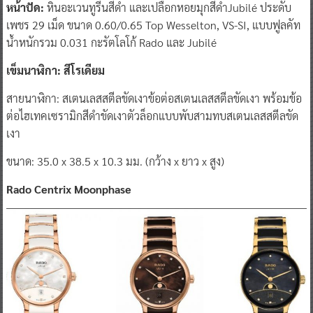
หน้าปัด:
หินอะเวนทูรีนสีดำ และเปลือกหอยมุกสีดำJubilé ประดับ
เพชร 29 เม็ด ขนาด 0.60/0.65 Top Wesselton, VS-SI, แบบฟูลคัท
น้ำหนักรวม 0.031 กะรัตโลโก้ Rado และ Jubilé
เข็มนาฬิกา: สีโรเดียม
สายนาฬิกา: สเตนเลสสตีลขัดเงาข้อต่อสเตนเลสสตีลขัดเงา พร้อมข้อ
ต่อไฮเทคเซรามิกสีดำขัดเงาตัวล็อกแบบพับสามทบสเตนเลสสตีลขัด
เงา
ขนาด: 35.0 x 38.5 x 10.3 มม. (กว้าง x ยาว x สูง)
Rado Centrix Moonphase