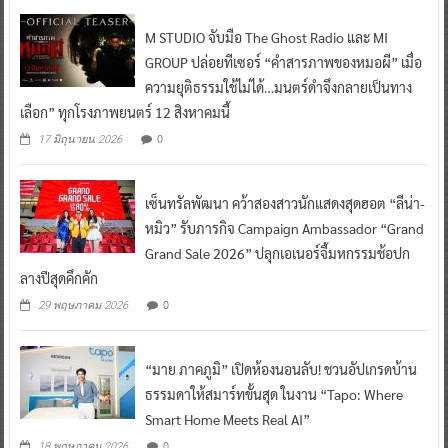
M STUDIO จับมือ The Ghost Radio และ MI
GROUP ปล่อยทีเซอร์ “คำสารภาพของหมอผี” เมื่อ
ความยุติธรรมใช้ไม่ได้…มนตร์ดำจึงกลายเป็นทาง
เลือก” ทุกโรงภาพยนตร์ 12 สิงหาคมนี้
0
17 มิถุนายน 2026
เซ็นทรัลพัฒนา คว้าสองสาวนักแสดงสุดฮอต “ลีน่า-
หมิว” รับภารกิจ Campaign Ambassador “Grand
Grand Sale 2026” ปลุกเอเนอร์จี้มหกรรมช้อปก
ลางปีสุดคึกคัก
0
29 พฤษภาคม 2026
“มาย ภาคภูมิ” เปิดห้องนอนลับ! ชวนอัปเกรดบ้าน
ธรรมดาให้สมาร์ทขั้นสุด ในงาน “Tapo: Where
Smart Home Meets Real AI”
0
18 พฤษภาคม 2026