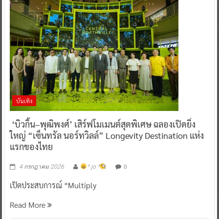
บันเทิง
‘บิวกิ้น–พุฒิพงศ์’ เสิร์ฟโมเมนต์สุดพิเศษ ฉลองเปิดยิ่ง
ใหญ่ “เซ็นทรัล นอร์ทวิลล์” Longevity Destination แห่ง
แรกของไทย
0
4 กรกฎาคม 2026
^ jo ^
เปิดประสบการณ์ “Multiply
Read More