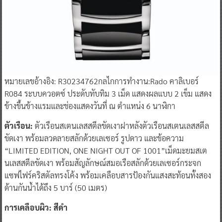
หมายเลขอ้างอิง: R30234762กลไกการทำงาน:Rado คาลิเบอร์
R084 ระบบควอตซ์ ประดับทับทิม 3 เม็ด แสดงผลแบบ 2 เข็ม แสดง
ข้างขึ้นข้างแรมและช่องแสดงวันที่ ณ ตำแหน่ง 6 นาฬิกา
ตัวเรือน:
ตัวเรือนสเตนเลสสตีลขัดเงาฝาหลังตัวเรือนสเตนเลสสตีล
ขัดเงา พร้อมลวดลายสลักด้วยเลเซอร์ รูปดาว และข้อความ
“LIMITED EDITION, ONE NIGHT OUT OF 1001”เม็ดมะยมสเต
นเลสสตีลขัดเงา พร้อมสัญลักษณ์สมอเรือสลักด้วยเลเซอร์กระจก
แซฟไฟร์คริสตัลทรงโค้ง พร้อมเคลือบสารป้องกันแสงสะท้อนทั้งสอง
ด้านกันน้ำได้ถึง 5 บาร์ (50 เมตร)
การเคลือบผิว: สีดำ