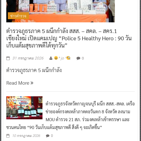
ข่าวตำรวจ
ตำรวจภูธรภาค 5 ผนึกกำลัง สสส. – สคล. – สคร.1
เชียงใหม่ เปิดแคมเปญ “Police 5 Healthy Hero : 90 วัน
เก็บแต้มสุขภาพดีได้ทุกวัน”
0
31 กรกฎาคม 2026
^ jo ^
ตำรวจภูธรภาค 5 ผนึกกำลัง
Read More
ตำรวจภูธรจังหวัดกาญจนบุรี ผนึก สสส.-สคล. เครือ
ข่ายองค์กรงดเหล้าภาคตะวันตก 8 จังหวัด ลงนาม
MOU ตำรวจ 21 สภ. ร่วมงดเหล้าเข้าพรรษา และ
ชวนคนไทย “90 วันเก็บแต้มสุขภาพดี สิ่งดี ๆ จะเกิดขึ้น”
0
10 กรกฎาคม 2026