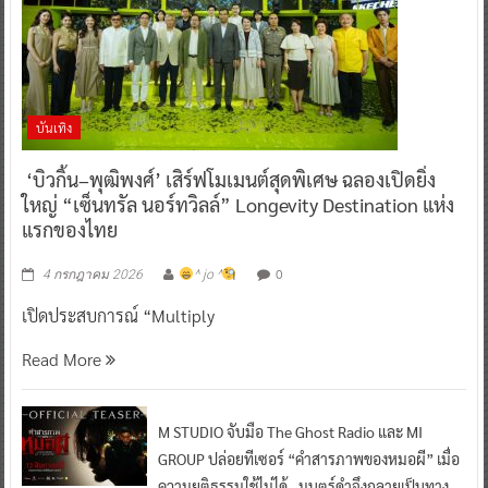
บันเทิง
‘บิวกิ้น–พุฒิพงศ์’ เสิร์ฟโมเมนต์สุดพิเศษ ฉลองเปิดยิ่ง
ใหญ่ “เซ็นทรัล นอร์ทวิลล์” Longevity Destination แห่ง
แรกของไทย
0
4 กรกฎาคม 2026
^ jo ^
เปิดประสบการณ์ “Multiply
Read More
M STUDIO จับมือ The Ghost Radio และ MI
GROUP ปล่อยทีเซอร์ “คำสารภาพของหมอผี” เมื่อ
ความยุติธรรมใช้ไม่ได้…มนตร์ดำจึงกลายเป็นทาง