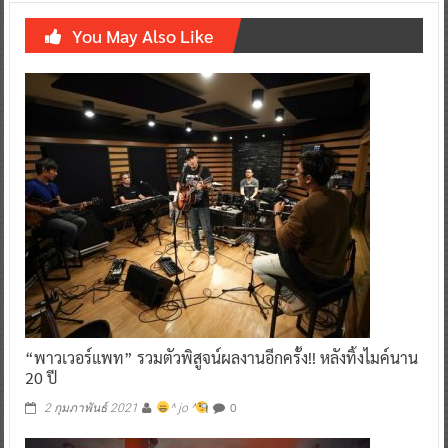
You May Also Like
“พาวเวอร์แพท” รวมตัวพิสูจน์ผลงานอีกครั้ง!! หลังทิ้งไมค์นาน
20 ปี
0
2 กุมภาพันธ์ 2021
^ jo ^