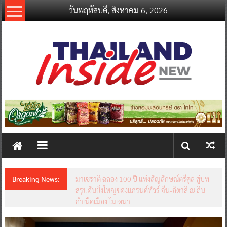
Skip
วันพฤหัสบดี, สิงหาคม 6, 2026
to
content
thailandinsidenew.com
Thailand
Inside
New
Breaking News:
มาเซราติ ฉลอง 100 ปี แห่งสัญลักษณ์ตรีศูล สู่บท
สรุปอันยิ่งใหญ่ของแกรนด์ทัวร์ จีน-อิตาลี ณ ถิ่น
กำเนิดเมือง โมเดนา