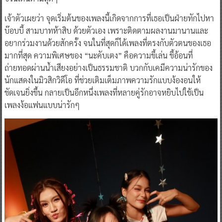
เจ้าตัวเผยว่า จุดเริ่มต้นของเพลงนี้เกิดจากการที่เธอเป็นฝ่ายทักไปหา
บ๊อบบี้ สามบาทห้าสิบ ด้วยตัวเอง เพราะติดตามผลงานมานานและ
อยากร่วมงานด้วยสักครั้ง จนในที่สุดก็ได้เพลงที่ตรงกับตัวตนของเธอ
มากที่สุด ความพิเศษของ “นะคับเตง” คือความขี้เล่น ขี้อ้อนที่
ถ่ายทอดผ่านน้ำเสียงอย่างเป็นธรรมชาติ บวกกับเคมีความน่ารักของ
นักแสดงในมิวสิกวิดีโอ ที่ช่วยเติมเต็มภาพความรักแบบง้องอนให้
ชัดเจนยิ่งขึ้น กลายเป็นอีกหนึ่งเพลงที่หลายคู่รักอาจหยิบไปใช้เป็น
เพลงง้อแฟนแบบน่ารักๆ