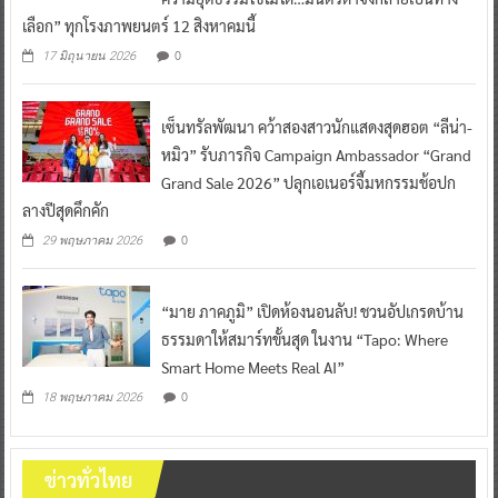
เลือก” ทุกโรงภาพยนตร์ 12 สิงหาคมนี้
0
17 มิถุนายน 2026
เซ็นทรัลพัฒนา คว้าสองสาวนักแสดงสุดฮอต “ลีน่า-
หมิว” รับภารกิจ Campaign Ambassador “Grand
Grand Sale 2026” ปลุกเอเนอร์จี้มหกรรมช้อปก
ลางปีสุดคึกคัก
0
29 พฤษภาคม 2026
“มาย ภาคภูมิ” เปิดห้องนอนลับ! ชวนอัปเกรดบ้าน
ธรรมดาให้สมาร์ทขั้นสุด ในงาน “Tapo: Where
Smart Home Meets Real AI”
0
18 พฤษภาคม 2026
ข่าวทั่วไทย