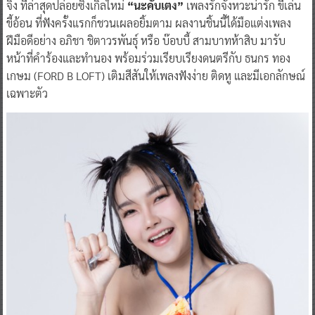
จิง ที่ล่าสุดปล่อยซิงเกิลใหม่
“นะคับเตง”
เพลงรักจังหวะน่ารัก ขี้เล่น
ขี้อ้อน ที่ฟังครั้งแรกก็ชวนเผลอยิ้มตาม ผลงานชิ้นนี้ได้มือแต่งเพลง
ฝีมือดีอย่าง อภิชา ชิตาวรพันธุ์ หรือ บ๊อบบี้ สามบาทห้าสิบ มารับ
หน้าที่คำร้องและทำนอง พร้อมร่วมเรียบเรียงดนตรีกับ ธนกร ทอง
เกษม (FORD B LOFT) เติมสีสันให้เพลงฟังง่าย ติดหู และมีเอกลักษณ์
เฉพาะตัว