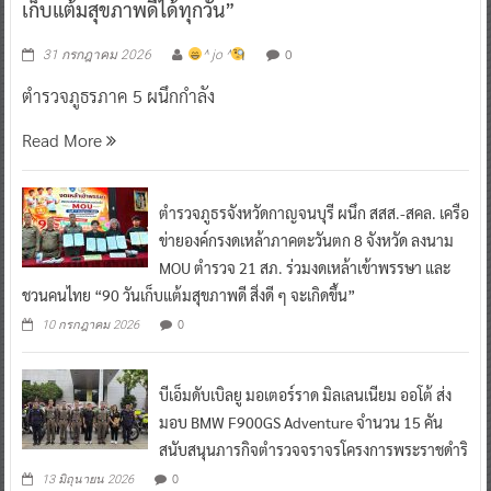
เก็บแต้มสุขภาพดีได้ทุกวัน”
0
31 กรกฎาคม 2026
^ jo ^
ตำรวจภูธรภาค 5 ผนึกกำลัง
Read More
ตำรวจภูธรจังหวัดกาญจนบุรี ผนึก สสส.-สคล. เครือ
ข่ายองค์กรงดเหล้าภาคตะวันตก 8 จังหวัด ลงนาม
MOU ตำรวจ 21 สภ. ร่วมงดเหล้าเข้าพรรษา และ
ชวนคนไทย “90 วันเก็บแต้มสุขภาพดี สิ่งดี ๆ จะเกิดขึ้น”
0
10 กรกฎาคม 2026
บีเอ็มดับเบิลยู มอเตอร์ราด มิลเลนเนียม ออโต้ ส่ง
มอบ BMW F900GS Adventure จำนวน 15 คัน
สนับสนุนภารกิจตำรวจจราจรโครงการพระราชดำริ
0
13 มิถุนายน 2026