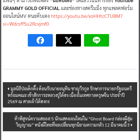
แฟนๆ สามารถฟังเพลง
“นะคับเตง”
ได้แล้ววันนี้ทางช่อง
YouTube
GRAMMY GOLD OFFICIAL
และช่องทางสตรีมมิ่ง ทุกแพลตฟอร์ม
ออนไลน์MV #นะคับเตง
https://youtu.be/xoHHtcCTUBM?
si=Wdcsff5u2Rcvjmf0
Post
มูลนิธิป่อเต็กตึ๊ง ต้อนรับนายอนุทิน ชาญวีรกูล รักษาการนายกรัฐมนตรี
พร้อมคณะ เข้าสักการะหลวงปู่ไต้ฮง เนื่องในเทศกาลตรุษจีน ประจำปี
navigation
2569 ณ ศาลเจ้าไต้ฮงกง
ท้าพิสูจน์ความสยอง! 5 นักแสดงเจนใหม่ใน “Ghost Board กล่องผีสุ่ม
วิญญาณ” หนังผีไทยที่จะเปลี่ยนทุกนิยามความกลัว 12 มีนาคมนี้ !!