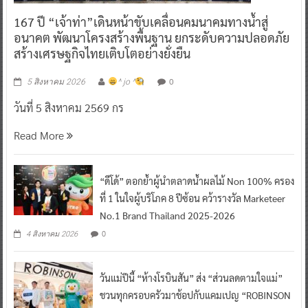
167 ปี “เจ้าท่า”เดินหน้าขับเคลื่อนคมนาคมทางน้ำสู่
อนาคต พัฒนาโครงสร้างพื้นฐาน ยกระดับความปลอดภัย
สร้างเศรษฐกิจไทยเติบโตอย่างยั่งยืน
0
5 สิงหาคม 2026
^ jo ^
วันที่ 5 สิงหาคม 2569 กร
Read More
“ดีโด้” ตอกย้ำผู้นำตลาดน้ำผลไม้ Non 100% ครอง
ที่ 1 ในใจผู้บริโภค 8 ปีซ้อน คว้ารางวัล Marketeer
No.1 Brand Thailand 2025-2026
0
4 สิงหาคม 2026
วันแม่ปีนี้ “ห้างโรบินสัน” ส่ง “ส่วนลดตามใจแม่”
ชวนทุกครอบครัวมาช้อปกับแคมเปญ “ROBINSON