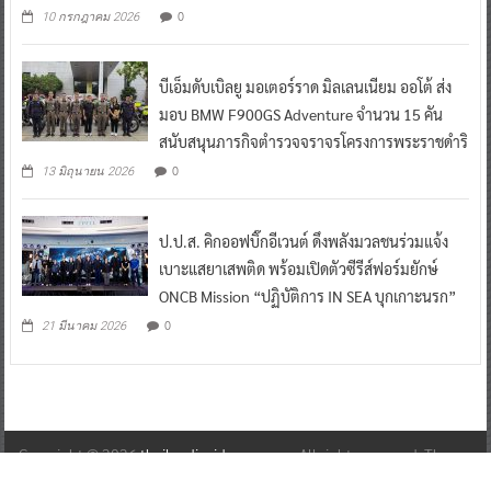
0
10 กรกฎาคม 2026
บีเอ็มดับเบิลยู มอเตอร์ราด มิลเลนเนียม ออโต้ ส่ง
มอบ BMW F900GS Adventure จำนวน 15 คัน
สนับสนุนภารกิจตำรวจจราจรโครงการพระราชดำริ
0
13 มิถุนายน 2026
ป.ป.ส. คิกออฟบิ๊กอีเวนต์ ดึงพลังมวลชนร่วมแจ้ง
เบาะแสยาเสพติด พร้อมเปิดตัวซีรีส์ฟอร์มยักษ์
ONCB Mission “ปฏิบัติการ IN SEA บุกเกาะนรก”
0
21 มีนาคม 2026
Copyright © 2026
thailandinsidenew.com
. All rights reserved. Theme:
ColorNews
by ThemeGrill. Powered by
WordPress
.