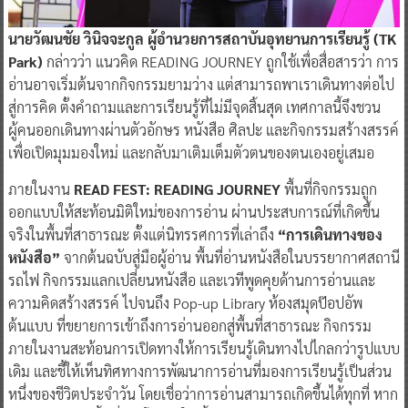
นายวัฒนชัย วินิจจะกูล ผู้อำนวยการสถาบันอุทยานการเรียนรู้ (TK
Park)
กล่าวว่า แนวคิด READING JOURNEY ถูกใช้เพื่อสื่อสารว่า การ
อ่านอาจเริ่มต้นจากกิจกรรมยามว่าง แต่สามารถพาเราเดินทางต่อไป
สู่การคิด ตั้งคำถามและการเรียนรู้ที่ไม่มีจุดสิ้นสุด เทศกาลนี้จึงชวน
ผู้คนออกเดินทางผ่านตัวอักษร หนังสือ ศิลปะ และกิจกรรมสร้างสรรค์
เพื่อเปิดมุมมองใหม่ และกลับมาเติมเต็มตัวตนของตนเองอยู่เสมอ
ภายในงาน
READ FEST: READING JOURNEY
พื้นที่กิจกรรมถูก
ออกแบบให้สะท้อนมิติใหม่ของการอ่าน ผ่านประสบการณ์ที่เกิดขึ้น
จริงในพื้นที่สาธารณะ ตั้งแต่นิทรรศการที่เล่าถึง
“การเดินทางของ
หนังสือ”
จากต้นฉบับสู่มือผู้อ่าน พื้นที่อ่านหนังสือในบรรยากาศสถานี
รถไฟ กิจกรรมแลกเปลี่ยนหนังสือ และเวทีพูดคุยด้านการอ่านและ
ความคิดสร้างสรรค์ ไปจนถึง Pop-up Library ห้องสมุดป๊อปอัพ
ต้นแบบ ที่ขยายการเข้าถึงการอ่านออกสู่พื้นที่สาธารณะ กิจกรรม
ภายในงานสะท้อนการเปิดทางให้การเรียนรู้เดินทางไปไกลกว่ารูปแบบ
เดิม และชี้ให้เห็นทิศทางการพัฒนาการอ่านที่มองการเรียนรู้เป็นส่วน
หนึ่งของชีวิตประจำวัน โดยเชื่อว่าการอ่านสามารถเกิดขึ้นได้ทุกที่ หาก