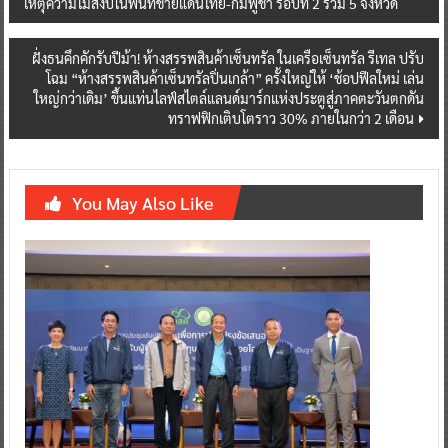
เหตุความไม่สงบในพื้นที่ชายแดนไทย-กัมพูชา รอบที่ 2 รวม 5 จังหวัด
navigation
ฝั่งธนคึกคักรับปีม้า! ห้างสรรพสินค้าเซ็นทรัล ในเครือเซ็นทรัล รีเทล ปรับ
โฉม “ห้างสรรพสินค้าเซ็นทรัลปิ่นเกล้า” ครั้งใหญ่ให้ ‘ช้อปฟีลใหม่ เล่น
ใหญ่กว่าเดิม’ ขึ้นแท่นไลฟ์สไตล์แลนด์มาร์กแห่งประตูสู่ภาคตะวันตกดัน
ทราฟฟิกเติบโตราว 30% ภายในกว่า 2 เดือน
You May Also Like