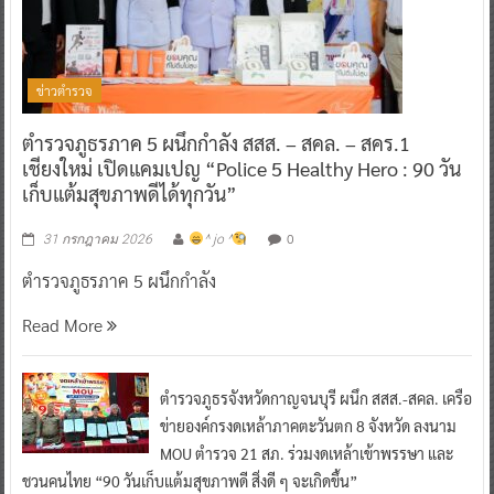
ข่าวตำรวจ
ตำรวจภูธรภาค 5 ผนึกกำลัง สสส. – สคล. – สคร.1
เชียงใหม่ เปิดแคมเปญ “Police 5 Healthy Hero : 90 วัน
เก็บแต้มสุขภาพดีได้ทุกวัน”
0
31 กรกฎาคม 2026
^ jo ^
ตำรวจภูธรภาค 5 ผนึกกำลัง
Read More
ตำรวจภูธรจังหวัดกาญจนบุรี ผนึก สสส.-สคล. เครือ
ข่ายองค์กรงดเหล้าภาคตะวันตก 8 จังหวัด ลงนาม
MOU ตำรวจ 21 สภ. ร่วมงดเหล้าเข้าพรรษา และ
ชวนคนไทย “90 วันเก็บแต้มสุขภาพดี สิ่งดี ๆ จะเกิดขึ้น”