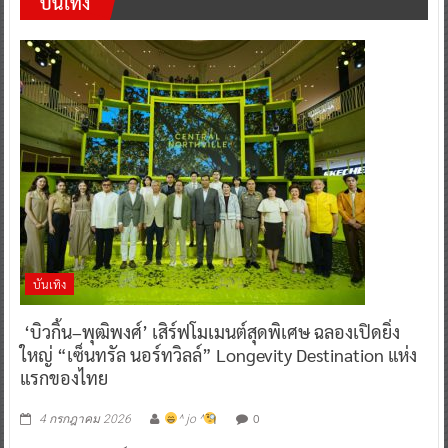
บันเทิง
บันเทิง
‘บิวกิ้น–พุฒิพงศ์’ เสิร์ฟโมเมนต์สุดพิเศษ ฉลองเปิดยิ่ง
ใหญ่ “เซ็นทรัล นอร์ทวิลล์” Longevity Destination แห่ง
แรกของไทย
0
4 กรกฎาคม 2026
^ jo ^