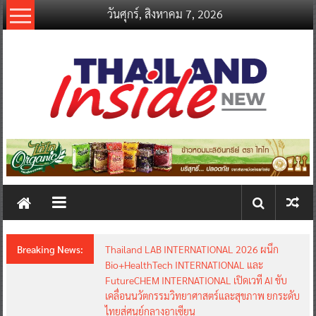
Skip
วันศุกร์, สิงหาคม 7, 2026
to
content
thailandinsidenew.com
Thailand
Inside
New
Breaking News:
Thailand LAB INTERNATIONAL 2026 ผนึก
Bio+HealthTech INTERNATIONAL และ
FutureCHEM INTERNATIONAL เปิดเวที AI ขับ
เคลื่อนนวัตกรรมวิทยาศาสตร์และสุขภาพ ยกระดับ
ไทยสู่ศูนย์กลางอาเซียน