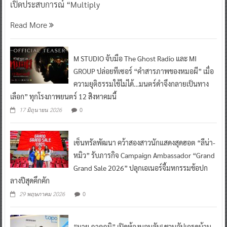
เปิดประสบการณ์ “Multiply
Read More
M STUDIO จับมือ The Ghost Radio และ MI
GROUP ปล่อยทีเซอร์ “คำสารภาพของหมอผี” เมื่อ
ความยุติธรรมใช้ไม่ได้…มนตร์ดำจึงกลายเป็นทาง
เลือก” ทุกโรงภาพยนตร์ 12 สิงหาคมนี้
0
17 มิถุนายน 2026
เซ็นทรัลพัฒนา คว้าสองสาวนักแสดงสุดฮอต “ลีน่า-
หมิว” รับภารกิจ Campaign Ambassador “Grand
Grand Sale 2026” ปลุกเอเนอร์จี้มหกรรมช้อปก
ลางปีสุดคึกคัก
0
29 พฤษภาคม 2026
“มาย ภาคภูมิ” เปิดห้องนอนลับ! ชวนอัปเกรดบ้าน