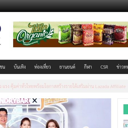
วชน
บันเทิง
ท่องเที่ยว
ยานยนต์
กีฬา
CSR
ข่าวท
AL 2026 ผนึก Bio+HealthTech INTERNATIONAL และ FutureCHEM 
และสุขภาพ ยกระดับไทยสู่ศูนย์กลางอาเซียน