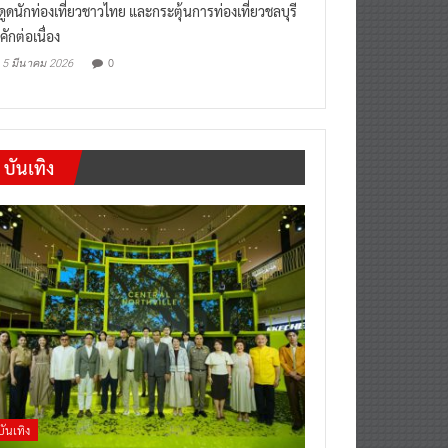
“เที่ยวสบายๆสไตล์ชลบุรี” หวัง
งดูดนักท่องเที่ยวชาวไทย และกระตุ้นการท่องเที่ยวชลบุรี
คักต่อเนื่อง
0
5 มีนาคม 2026
บันเทิง
บันเทิง