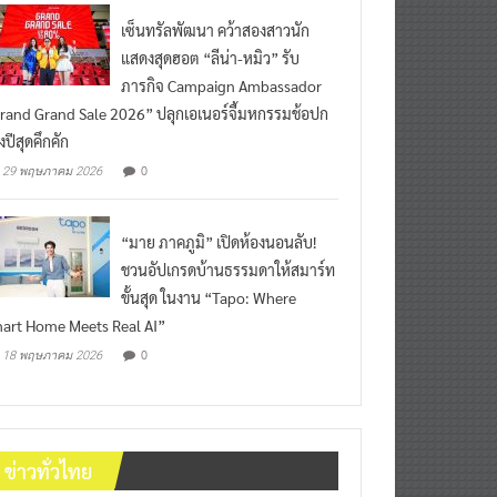
เซ็นทรัลพัฒนา คว้าสองสาวนัก
แสดงสุดฮอต “ลีน่า-หมิว” รับ
ภารกิจ Campaign Ambassador
rand Grand Sale 2026” ปลุกเอเนอร์จี้มหกรรมช้อปก
งปีสุดคึกคัก
0
29 พฤษภาคม 2026
“มาย ภาคภูมิ” เปิดห้องนอนลับ!
ชวนอัปเกรดบ้านธรรมดาให้สมาร์ท
ขั้นสุด ในงาน “Tapo: Where
art Home Meets Real AI”
0
18 พฤษภาคม 2026
ข่าวทั่วไทย