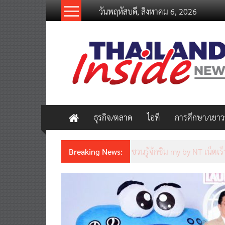
Skip
วันพฤหัสบดี, สิงหาคม 6, 2026
to
content
thailandinsidenew.com
Thailand
Inside
New
ธุรกิจ/ตลาด
ไอที
การศึกษา/เยา
Breaking News:
Thailand LAB INTERNATION
เคลื่อนนวัตกรรมวิทยาศาสตร์