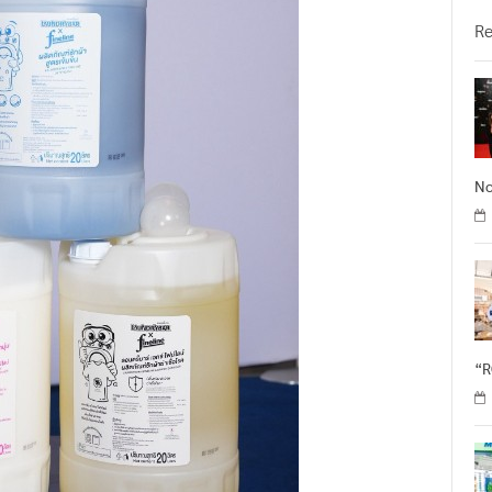
วั
R
No
“