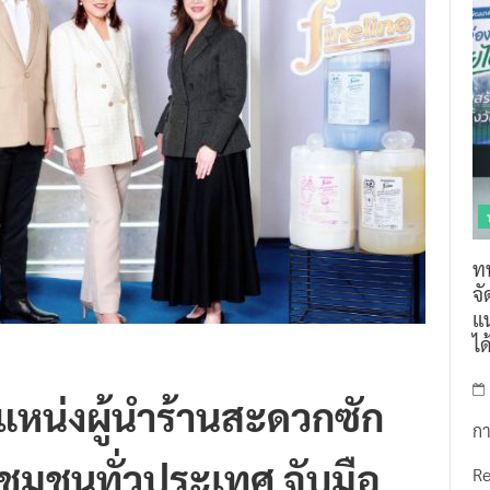
ท
จ
แน
ไ
แหน่งผู้นำร้านสะดวกซัก
กา