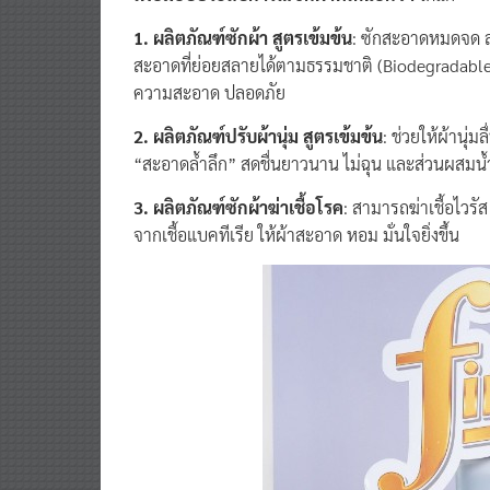
เพื่อมอบประสบการณ์ซักผ้าที่เหนือกว่า
ได้แก่
1. ผลิตภัณฑ์ซักผ้า สูตรเข้มข้น
: ซักสะอาดหมดจด ลด
สะอาดที่ย่อยสลายได้ตามธรรมชาติ (Biodegradable
ความสะอาด ปลอดภัย
2. ผลิตภัณฑ์ปรับผ้านุ่ม สูตรเข้มข้น
: ช่วยให้ผ้านุ่
“สะอาดล้ำลึก” สดชื่นยาวนาน ไม่ฉุน และส่วนผสม
3. ผลิตภัณฑ์ซักผ้าฆ่าเชื้อโรค
: สามารถฆ่าเชื้อไวรั
จากเชื้อแบคทีเรีย ให้ผ้าสะอาด หอม มั่นใจยิ่งขึ้น