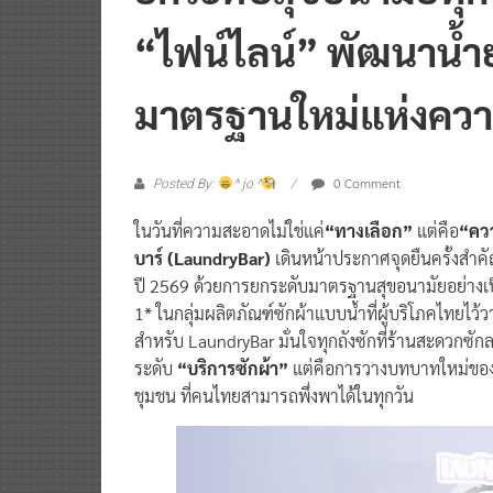
ยกระดับสุขอนามัยทุก
“ไฟน์ไลน์” พัฒนาน้ำ
มาตรฐานใหม่แห่งคว
0 Comment
Posted By:
^ jo ^
ในวันที่ความสะอาดไม่ใช่แค่
“ทางเลือก”
แต่คือ
“คว
บาร์ (LaundryBar)
เดินหน้าประกาศจุดยืนครั้งสำค
ปี 2569 ด้วยการยกระดับมาตรฐานสุขอนามัยอย่างเป
1* ในกลุ่มผลิตภัณฑ์ซักผ้าแบบน้ำที่ผู้บริโภคไทยไว
สำหรับ LaundryBar มั่นใจทุกถังซักที่ร้านสะดวกซักล
ระดับ
“บริการซักผ้า”
แต่คือการวางบทบาทใหม่ของร
ชุมชน ที่คนไทยสามารถพึ่งพาได้ในทุกวัน