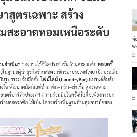
ชุมชนทั่วประเทศ จับมือ
R
ยาสูตรเฉพาะ สร้าง
ามสะอาดหอมเหนือระดับ
ท่
We
ามจำเป็น”
ของการใช้ชีวิตประจำวัน ร้านสะดวกซัก
ลอนดรี้
ัญในฐานะผู้นำธุรกิจร้านสะดวกซักของประเทศไทย เปิดประเดิม
็นรูปธรรม จับมือกับ
ไฟน์ไลน์ (
LaundryBar
)
แบรนด์อันดับ
้วางใจ พัฒนาผลิตภัณฑ์น้ำยาซัก–ปรับ–ฆ่าเชื้อ สูตรเฉพาะ
อนดรี้บาร์ทั่วประเทศ ความร่วมมือในครั้งนี้ไม่ใช่เพียงการยก
้านสะดวกซัก ให้เป็น โครงสร้างพื้นฐานด้านสุขอนามัยของ