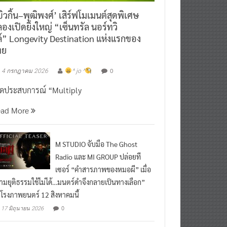
ิวกิ้น–พุฒิพงศ์’ เสิร์ฟโมเมนต์สุดพิเศษ
องเปิดยิ่งใหญ่ “เซ็นทรัล นอร์ทวิ
์” Longevity Destination แห่งแรกของ
ทย
0
4 กรกฎาคม 2026
^ jo ^
ิดประสบการณ์ “Multiply
ead More
M STUDIO จับมือ The Ghost
Radio และ MI GROUP ปล่อยที
เซอร์ “คำสารภาพของหมอผี” เมื่อ
ามยุติธรรมใช้ไม่ได้…มนตร์ดำจึงกลายเป็นทางเลือก”
กโรงภาพยนตร์ 12 สิงหาคมนี้
0
17 มิถุนายน 2026