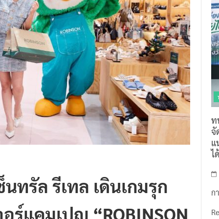
ท
จ
แน
ไ
ซ็นทรัล รีเทล เดินเกมรุก
กา
นเจอร์แคมเปญ “ROBINSON
R