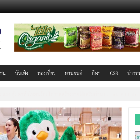
วชน
บันเทิง
ท่องเที่ยว
ยานยนต์
กีฬา
CSR
ข่าวท
็ว แรง คุ้มค่าทั่วไทยพร้อมโอกาสสร้างรายได้เสริมผ่าน Lazada Affiliate