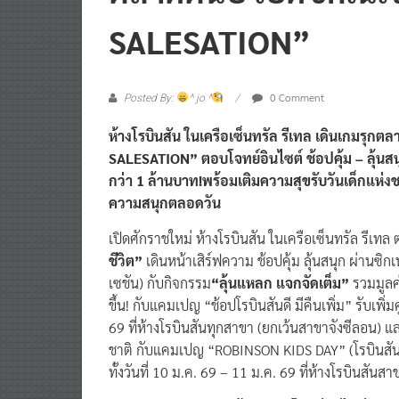
SALESATION”
0 Comment
Posted By:
^ jo ^
ห้างโรบินสัน ในเครือเซ็นทรัล รีเทล เดินเกมรุ
SALESATION” ตอบโจทย์อินไซต์ ช้อปคุ้ม – ลุ้นสน
กว่า 1 ล้านบาท!พร้อมเติมความสุขรับวันเด็กแห
ความสนุกตลอดวัน
เปิดศักราชใหม่ ห้างโรบินสัน ในเครือเซ็นทรัล รีเทล
ชีวิต”
เดินหน้าเสิร์ฟความ ช้อปคุ้ม ลุ้นสนุก ผ่านซ
เซชัน) กับกิจกรรม
“ลุ้นแหลก แจกจัดเต็ม”
รวมมูลค่
ขึ้น! กับแคมเปญ “ช้อปโรบินสันดี มีคืนเพิ่ม” รับเพิ่
69 ที่ห้างโรบินสันทุกสาขา (ยกเว้นสาขาจังซีลอน) แ
ชาติ กับแคมเปญ “ROBINSON KIDS DAY” (โรบินสัน ค
ทั้งวันที่ 10 ม.ค. 69 – 11 ม.ค. 69 ที่ห้างโรบินสันส