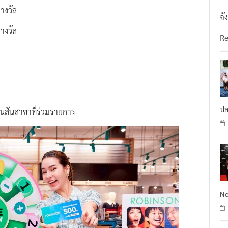
างวัล
จั
างวัล
R
ปล
บินสันสาขาที่ร่วมรายการ
No