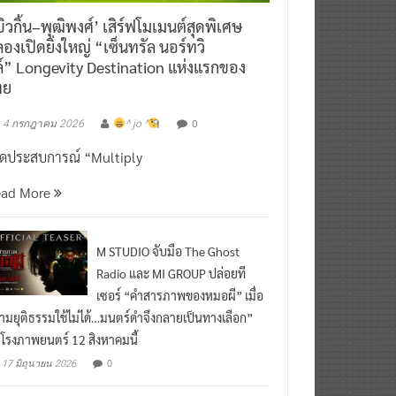
ิวกิ้น–พุฒิพงศ์’ เสิร์ฟโมเมนต์สุดพิเศษ
องเปิดยิ่งใหญ่ “เซ็นทรัล นอร์ทวิ
์” Longevity Destination แห่งแรกของ
ทย
0
4 กรกฎาคม 2026
^ jo ^
ิดประสบการณ์ “Multiply
ead More
M STUDIO จับมือ The Ghost
Radio และ MI GROUP ปล่อยที
เซอร์ “คำสารภาพของหมอผี” เมื่อ
ามยุติธรรมใช้ไม่ได้…มนตร์ดำจึงกลายเป็นทางเลือก”
กโรงภาพยนตร์ 12 สิงหาคมนี้
0
17 มิถุนายน 2026