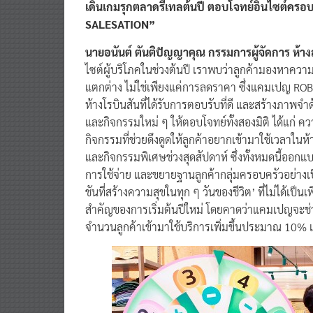
เดินเกมรุกตลาดรีเทลต้นปี ตอบโจทย์อินไซต์ครอ
SALESATION”
นายอนันต์ ตันติปัญญาคุณ กรรมการผู้จัดการ ห้างส
ไซต์ผู้บริโภคในช่วงต้นปี เราพบว่าลูกค้ามองหาความค
แตกต่าง ไม่ใช่เพียงแค่การลดราคา ซึ่งแคมเปญ R
ห้างโรบินสันที่ได้รับการตอบรับที่ดี และสร้างภาพจำ
และกิจกรรมใหม่ ๆ ให้ตอบโจทย์ทั้งสองมิติ ได้แก่ ค
กิจกรรมที่ช่วยดึงดูดให้ลูกค้าอยากเข้ามาใช้เวลาใน
และกิจกรรมพิเศษช่วงสุดสัปดาห์ ซึ่งทั้งหมดนี้ออกแบ
การใช้จ่าย และขยายฐานลูกค้ากลุ่มครอบครัวอย่าง
ชันที่สร้างความสุขในทุก ๆ วันของชีวิต’ ที่ไม่ได้เป็นเ
สำคัญของการเริ่มต้นปีใหม่ โดยคาดว่าแคมเปญจะช
จำนวนลูกค้าเข้ามาใช้บริการเพิ่มขึ้นประมาณ 10% เม