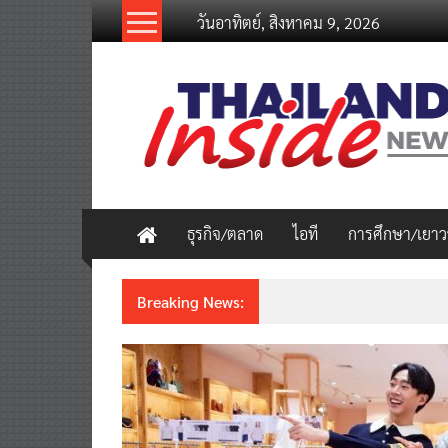
Skip
วันอาทิตย์, สิงหาคม 9, 2026
to
content
thailandinsidenew.com
Thailand
Inside
New
ธุรกิจ/ตลาด
ไอที
การศึกษา/เยา
Breaking News:
ชวนรู้จักซิม my by NT เน็ตเร