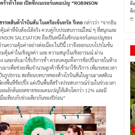
บครัวทั่วไทย เปิดซิกเนเจอร์แคมเปญ “ROBINSON
ดึ
คึก
รรพสินค้าโรบินสัน ในเครือเซ็นทรัล รีเทล
กล่าวว่า “จากอิน
ุ้มค่าที่จับต้องได้จริง ควบคู่กับประสบการณ์ใหม่ ๆ ที่สนุกและ
OBINSON SALESATION ถือเป็นหนึ่งในซิกเนเจอร์แคมเปญของ
ด้านความคุ้มค่าอย่างต่อเนื่อง ในปีนี้ เราจึงออกแบบโปรโมชัน
วามคุ้มค่าในเชิงมูลค่า และ ความสนุกในเชิงอารมณ์ ผ่าน
ห้าง และกลับมาใช้บริการซ้ำ ครอบคลุมทั้งการช้อปปิ้งภายในห้าง
บมาเพื่อช่วยเพิ่มจำนวนลูกค้าที่เข้ามาใช้บริการ เพิ่มระยะเวลา
เป็นรูปธรรม สะท้อนบทบาทของห้างโรบินสันในฐานะ‘เดสติเน
พียงพื้นที่ช้อปปิ้ง แต่เป็นพื้นที่สร้างประสบการณ์ร่วมในช่วงเวลา
่วยผลักดันยอดขายของแคมเปญให้เติบโตกว่า 12% และมี
ื่อเทียบกับช่วงเดียวกันของปีก่อน”