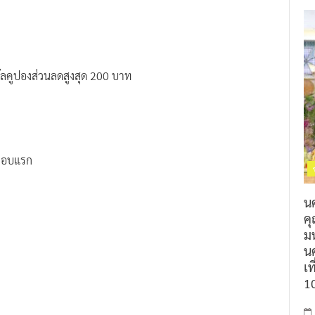
ลคูปองส่วนลดสูงสุด 200 บาท
กรอบแรก
น
ค
ม
นค
เท
1