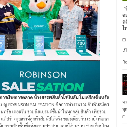
‘บ
ฉล
ลล
ไ
เป
R
ารฝ่ายการตลาด ห้างสรรพสินค้าโรบินสัน ในเครือเซ็นทรัล
คว
งแคมเปญ ROBINSON SALESATION คือการทำงานร่วมกับพันธมิตร
ทุ
็นทรัล เดอะวัน รวมถึงแบรนด์ชั้นนำในทุกกลุ่มสินค้า เพื่อร่วม
แต่สร้างคุณค่าที่ลูกค้าสัมผัสได้จริง ขณะเดียวกัน เรายังพัฒนา
้กลายเป็นพื้นที่แห่งความสุข สนุกและมีส่วนร่วม ช่วยเชื่อมโยง