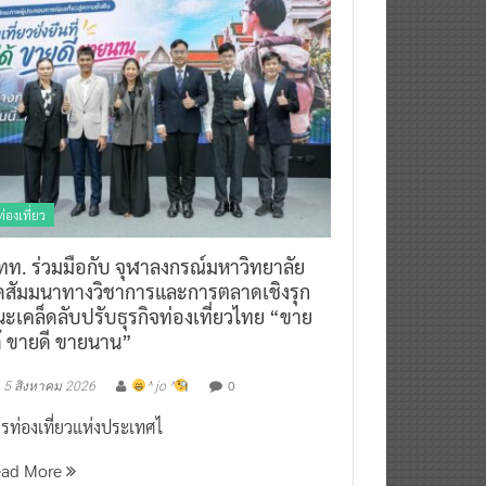
ท่องเที่ยว
ทท. ร่วมมือกับ จุฬาลงกรณ์มหาวิทยาลัย
ัดสัมมนาทางวิชาการและการตลาดเชิงรุก
ะเคล็ดลับปรับธุรกิจท่องเที่ยวไทย “ขาย
ด้ ขายดี ขายนาน”
0
5 สิงหาคม 2026
^ jo ^
รท่องเที่ยวแห่งประเทศไ
ead More