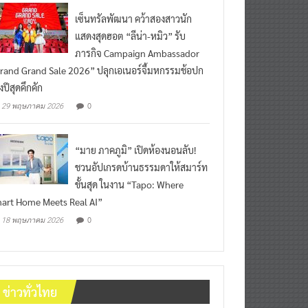
เซ็นทรัลพัฒนา คว้าสองสาวนัก
แสดงสุดฮอต “ลีน่า-หมิว” รับ
ภารกิจ Campaign Ambassador
rand Grand Sale 2026” ปลุกเอเนอร์จี้มหกรรมช้อปก
งปีสุดคึกคัก
0
29 พฤษภาคม 2026
“มาย ภาคภูมิ” เปิดห้องนอนลับ!
ชวนอัปเกรดบ้านธรรมดาให้สมาร์ท
ขั้นสุด ในงาน “Tapo: Where
art Home Meets Real AI”
0
18 พฤษภาคม 2026
ข่าวทั่วไทย