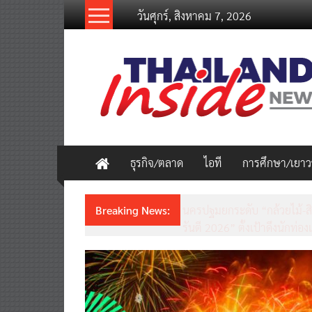
Skip
วันศุกร์, สิงหาคม 7, 2026
to
content
thailandinsidenew.com
Thailand
Inside
New
ธุรกิจ/ตลาด
ไอที
การศึกษา/เยา
Breaking News:
ชวนรู้จักซิม my by NT เน็ตเร