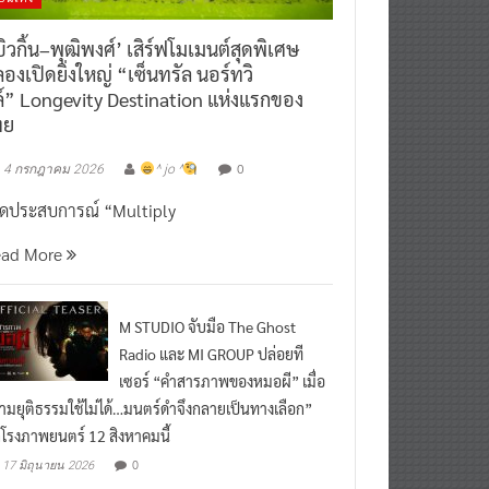
ิวกิ้น–พุฒิพงศ์’ เสิร์ฟโมเมนต์สุดพิเศษ
องเปิดยิ่งใหญ่ “เซ็นทรัล นอร์ทวิ
์” Longevity Destination แห่งแรกของ
ทย
0
4 กรกฎาคม 2026
^ jo ^
ิดประสบการณ์ “Multiply
ead More
M STUDIO จับมือ The Ghost
Radio และ MI GROUP ปล่อยที
เซอร์ “คำสารภาพของหมอผี” เมื่อ
ามยุติธรรมใช้ไม่ได้…มนตร์ดำจึงกลายเป็นทางเลือก”
กโรงภาพยนตร์ 12 สิงหาคมนี้
0
17 มิถุนายน 2026