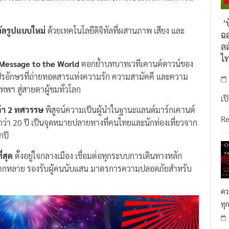
‘บ
ทัลรูปแบบใหม่
ด้วยเทคโนโลยีดิจิทัลที่ผสานภาพ เสียง และ
ฉล
ลล
ไ
ง Message to the World
ตอกย้ำบทบาทเวทีเคานต์ดาวน์ของ
รอักษรที่ถ่ายทอดสารแห่งความรัก ความสามัคคี และความ
ทพฯ สู่สายตาผู้ชมทั่วโลก
เป
ว่า 2 ทศวรรษ
พิสูจน์ความเป็นผู้นำในฐานะแลนด์มาร์กเคานต์
R
ดกว่า 20 ปี เป็นจุดหมายปลายทางที่คนไทยและนักท่องเที่ยวจาก
กปี
่สุด
ตั้งอยู่ใจกลางเมือง เชื่อมต่อทุกระบบการเดินทางหลัก
ี่หลากหลาย รองรับผู้คนนับแสน มาตรการความปลอดภัยสำหรับ
คว
ทุ