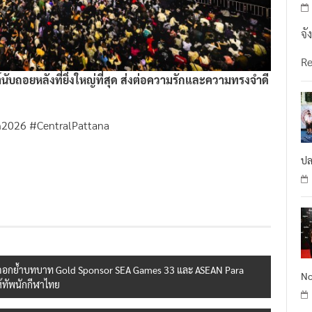
จั
R
ต์นับถอยหลังที่ยิ่งใหญ่ที่สุด ส่งต่อความรักและความทรงจำดี
026 #CentralPattana
ปล
ภาคตอกย้ำบทบาท Gold Sponsor SEA Games 33 และ ASEAN Para
No
้ทัพนักกีฬาไทย