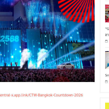
“G
ลา
Sm
/central-x.app.link/CTW-Bangkok-Countdown-2026