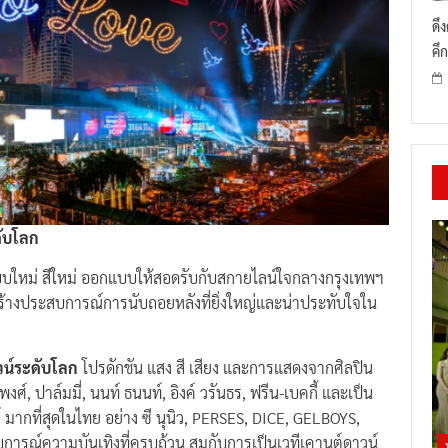
ดึ
คึก
ดับโลก
แบบใหม่ สีใหม่ ออกแบบให้สอดรับกับสกายไลน์ใจกลางกรุงเทพฯ
้างประสบการณ์การนับถอยหลังที่ยิ่งใหญ่และน่าประทับใจใน
วน์ระดับโลก
โปรดักชัน แสง สี เสียง และการแสดงจากศิลปิน
พงศ์, ปาล์มมี่, นนท์ ธนนท์, อิงค์ วรันธร, ฟรีน-เบคกี้ และเป็น
 มากที่สุดในไทย อย่าง ซี นุนิว, PERSES, DICE, GELBOYS,
การณ์ความบันเทิงที่ครบถ้วน สมกับการเป็นเวทีเคานต์ดาวน์