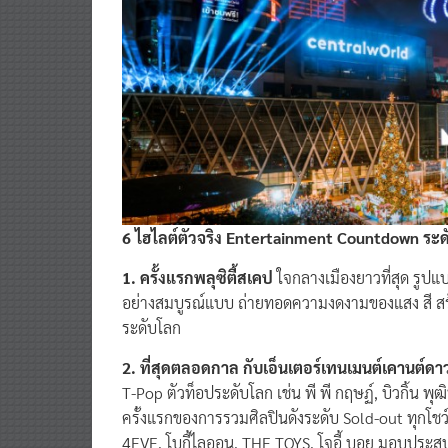
6 ไฮไลต์ตัวจริง Entertainment Countdown ระ
1. ครั้งแรกพลุซิตี้สเคป
ใจกลางเมืองยาวที่สุด รูป
อย่างสมบูรณ์แบบ ถ่ายทอดความงดงามของแสง สี สร
ระดับโลก
2. ที่สุดตลอดกาล กับเอ็นเตอร์เทนเมนต์เคานต์ดา
T-Pop ตัวท็อประดับโลก เช่น พี พี กฤษฏ์, บิวกิ้น พุฒิ
ครั้งแรกของการรวมศิลปินดังระดับ Sold-out ทุกโชว์
4EVE, โบกี้ไลออน, THE TOYS, โจอี้ บอย มอบประสบ