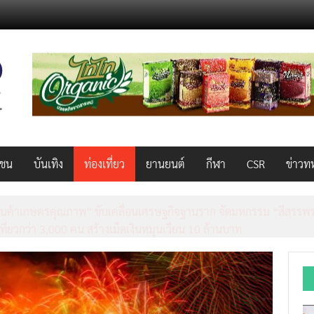
วชน
บันเทิง
ท่องเที่ยว
ยานยนต์
กีฬา
CSR
ข่าวท
็ว แรง คุ้มค่าทั่วไทยพร้อมโอกาสสร้างรายได้เสริมผ่าน Lazada Affiliate