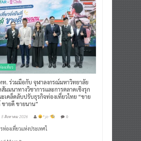
ท่องเที่ยว
ทท. ร่วมมือกับ จุฬาลงกรณ์มหาวิทยาลัย
ัดสัมมนาทางวิชาการและการตลาดเชิงรุก
ะเคล็ดลับปรับธุรกิจท่องเที่ยวไทย “ขาย
ด้ ขายดี ขายนาน”
0
5 สิงหาคม 2026
^ jo ^
รท่องเที่ยวแห่งประเทศไ
ead More