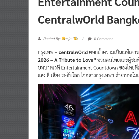
CentralwOrld Bang
0 Comment
Posted By:
^ jo ^
กรุงเทพ –
centralwOrld
ตอกย้ำความเป็นเวทีเคาน
2026 – A Tribute to Love”
ชวนคนไทยและผู้ชมทั่
บทบาทเวที Entertainment Countdown ของไทยที่
แสง สี เสียง ระดับโลก ใจกลางกรุงเทพฯ ถ่ายทอดโม