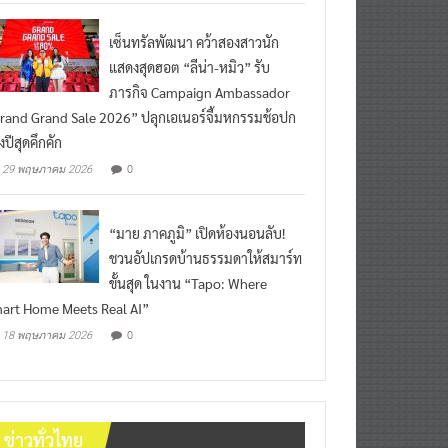
เซ็นทรัลพัฒนา คว้าสองสาวนัก
แสดงสุดฮอต “ลีน่า-หมิว” รับ
ภารกิจ Campaign Ambassador
rand Grand Sale 2026” ปลุกเอเนอร์จี้มหกรรมช้อปก
งปีสุดคึกคัก
0
29 พฤษภาคม 2026
“มาย ภาคภูมิ” เปิดห้องนอนลับ!
ชวนอัปเกรดบ้านธรรมดาให้สมาร์ท
ขั้นสุด ในงาน “Tapo: Where
art Home Meets Real AI”
0
18 พฤษภาคม 2026
ข่าวทั่วไทย