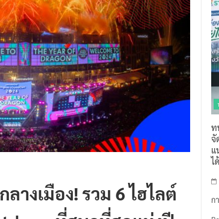
ท
จ
แน
ไ
กลางเมือง! รวม 6 ไฮไลต์
กา
own ที่สนุกที่สุดแห่งปี
R