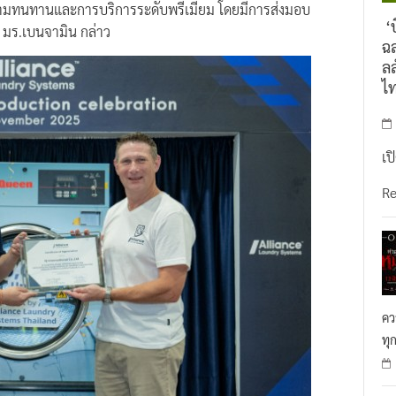
มิภาคเอเชียแปซิฟิกจะมีการแข่งขันรุนแรง แต่ ALS ยังคงความ
ั้งความทนทานและการบริการระดับพรีเมียม โดยมีการส่งมอบ
‘บ
” มร.เบนจามิน กล่าว
ฉล
ลล
ไ
เป
R
คว
ทุ