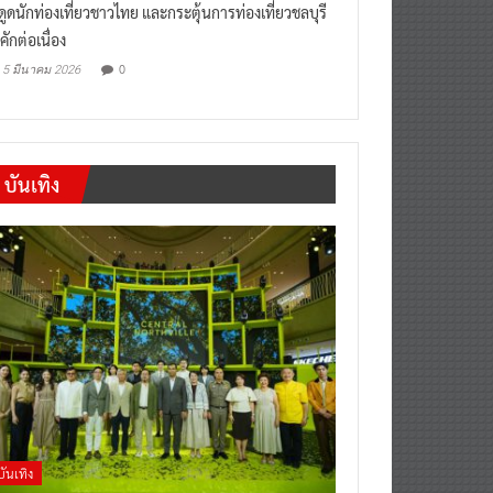
“เที่ยวสบายๆสไตล์ชลบุรี” หวัง
งดูดนักท่องเที่ยวชาวไทย และกระตุ้นการท่องเที่ยวชลบุรี
คักต่อเนื่อง
0
5 มีนาคม 2026
บันเทิง
บันเทิง