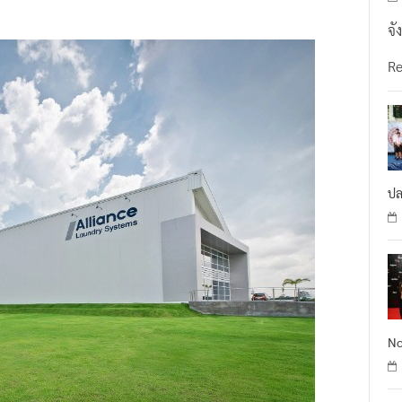
รองรับตลาดในเอเชียและพื้นที่บางส่วนของอเมริกาเหนือ ลาตินอ
จั
R
ปล
No