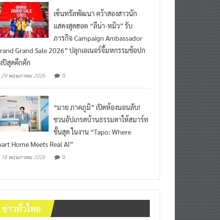
เซ็นทรัลพัฒนา คว้าสองสาวนัก
แสดงสุดฮอต “ลีน่า-หมิว” รับ
ภารกิจ Campaign Ambassador
rand Grand Sale 2026” ปลุกเอเนอร์จี้มหกรรมช้อปก
งปีสุดคึกคัก
0
29 พฤษภาคม 2026
“มาย ภาคภูมิ” เปิดห้องนอนลับ!
ชวนอัปเกรดบ้านธรรมดาให้สมาร์ท
ขั้นสุด ในงาน “Tapo: Where
art Home Meets Real AI”
0
18 พฤษภาคม 2026
ข่าวทั่วไทย