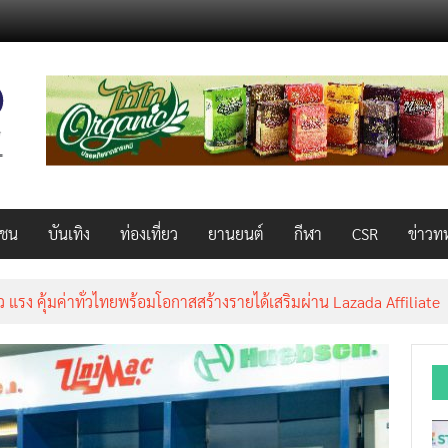
วชน
บันเทิง
ท่องเที่ยว
ยานยนต์
กีฬา
CSR
ข่าวท
AL 2026 ผนึก Bio+HealthTech INTERNATIONAL และ FutureCHEM 
และสุขภาพ ยกระดับไทยสู่ศูนย์กลางอาเซียน