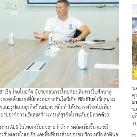
น
ำเร็จ โดยในอดีต ผู้ประกอบการไทยต้องเดินทางไปศึกษาดู
ค
ระเทศต้นแบบที่นักลงทุนจากอินโดนีเซีย ฟิลิปปินส์ เวียดนาม
ม
รและรูปแบบธุรกิจร้านสะดวกซัก ทำให้ประเทศไทยไม่เพียง
นค
ขยายองค์ความรู้และสร้างเทรนด์ธุรกิจในระดับภูมิภาคด้วย
เท
1
รงงาน ALS ในไทยเตรียมขยายกำลังการผลิตเพิ่มขึ้น และมี