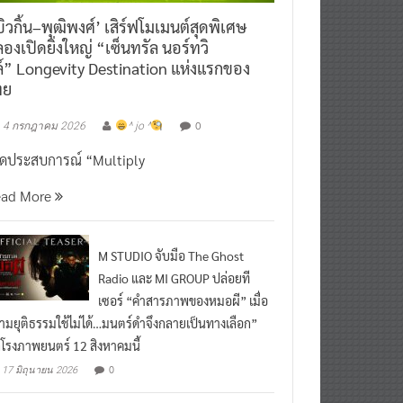
ิวกิ้น–พุฒิพงศ์’ เสิร์ฟโมเมนต์สุดพิเศษ
องเปิดยิ่งใหญ่ “เซ็นทรัล นอร์ทวิ
์” Longevity Destination แห่งแรกของ
ทย
0
4 กรกฎาคม 2026
^ jo ^
ิดประสบการณ์ “Multiply
ead More
M STUDIO จับมือ The Ghost
Radio และ MI GROUP ปล่อยที
เซอร์ “คำสารภาพของหมอผี” เมื่อ
ามยุติธรรมใช้ไม่ได้…มนตร์ดำจึงกลายเป็นทางเลือก”
กโรงภาพยนตร์ 12 สิงหาคมนี้
0
17 มิถุนายน 2026