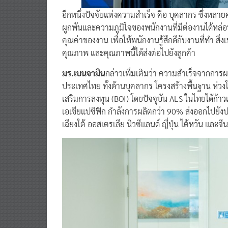
อีกหนึ่งปัจจัยแห่งความสำเร็จ คือ บุคลากร ซึ่งหล
ผูกพันและความภูมิใจของพนักงานที่มีต่องานได้หล่อห
คุณค่าของงาน เพื่อให้พนักงานรู้สึกดีกับงานที่ทำ สิ
คุณภาพ และคุณภาพนี้ได้ส่งต่อไปยังลูกค้า
มร.เบนจามิน
กล่าวเพิ่มเติมว่า ความสำเร็จจากการ
ประเทศไทย ทั้งด้านบุคลากร โครงสร้างพื้นฐาน ห
เสริมการลงทุน (BOI) โดยปัจจุบัน ALS ในไทยได้ก้า
เอเชียแปซิฟิก กำลังการผลิตกว่า 90% ส่งออกไปยัง
เฉียงใต้ ออสเตรเลีย นิวซีแลนด์ ญี่ปุ่น ไต้หวัน และจีน