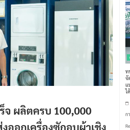
ท
จ
แน
ไ
็จ ผลิตครบ 100,000
กา