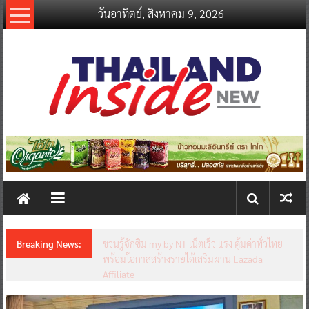
Skip
วันอาทิตย์, สิงหาคม 9, 2026
to
content
thailandinsidenew.com
Thailand
Inside
New
Breaking News:
ชวนรู้จักซิม my by NT เน็ตเร็ว แรง คุ้มค่าทั่วไทย
พร้อมโอกาสสร้างรายได้เสริมผ่าน Lazada
Affiliate