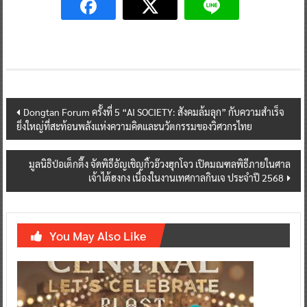
Post
Dongtan Forum ครั้งที่ 5 “AI SOCIETY: สังคมล้มลุก” กับความสำเร็จ
ยิ่งใหญ่ที่สะท้อนพลังแห่งความคิดและนวัตกรรมของวิศวกรไทย
navigation
มูลนิธิป่อเต็กตึ๊ง จัดพิธีอัญเชิญกิ้วอ๊วงฮุกโจว เปิดมณฑลพิธีภายในศาล
เจ้าไต้ฮงกง เนื่องในงานเทศกาลกินเจ ประจำปี 2568
You May Also Like