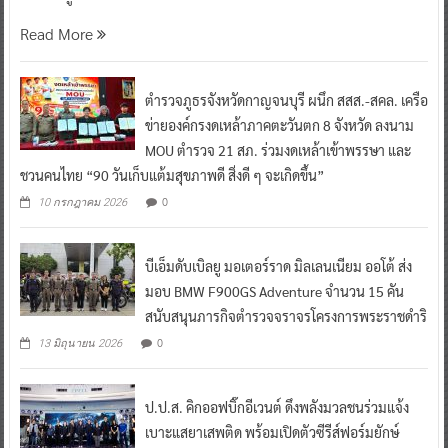
Read More
ตำรวจภูธรจังหวัดกาญจนบุรี ผนึก สสส.-สคล. เครือ
ข่ายองค์กรงดเหล้าภาคตะวันตก 8 จังหวัด ลงนาม
MOU ตำรวจ 21 สภ. ร่วมงดเหล้าเข้าพรรษา และ
ชวนคนไทย “90 วันเก็บแต้มสุขภาพดี สิ่งดี ๆ จะเกิดขึ้น”
0
10 กรกฎาคม 2026
บีเอ็มดับเบิลยู มอเตอร์ราด มิลเลนเนียม ออโต้ ส่ง
มอบ BMW F900GS Adventure จำนวน 15 คัน
สนับสนุนภารกิจตำรวจจราจรโครงการพระราชดำริ
0
13 มิถุนายน 2026
ป.ป.ส. คิกออฟบิ๊กอีเวนต์ ดึงพลังมวลชนร่วมแจ้ง
เบาะแสยาเสพติด พร้อมเปิดตัวซีรีส์ฟอร์มยักษ์