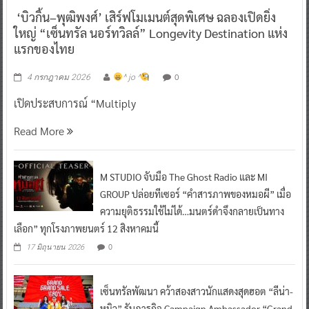
‘บิวกิ้น–พุฒิพงศ์’ เสิร์ฟโมเมนต์สุดพิเศษ ฉลองเปิดยิ่ง
ใหญ่ “เซ็นทรัล นอร์ทวิลล์” Longevity Destination แห่ง
แรกของไทย
0
4 กรกฎาคม 2026
^ jo ^
เปิดประสบการณ์ “Multiply
Read More
M STUDIO จับมือ The Ghost Radio และ MI
GROUP ปล่อยทีเซอร์ “คำสารภาพของหมอผี” เมื่อ
ความยุติธรรมใช้ไม่ได้…มนตร์ดำจึงกลายเป็นทาง
เลือก” ทุกโรงภาพยนตร์ 12 สิงหาคมนี้
0
17 มิถุนายน 2026
เซ็นทรัลพัฒนา คว้าสองสาวนักแสดงสุดฮอต “ลีน่า-
หมิว” รับภารกิจ Campaign Ambassador “Grand