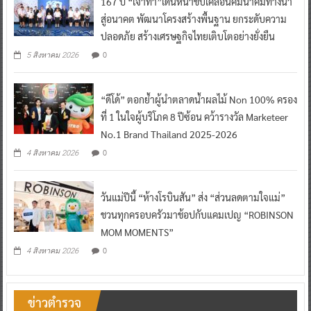
167 ปี “เจ้าท่า”เดินหน้าขับเคลื่อนคมนาคมทางน้ำ
สู่อนาคต พัฒนาโครงสร้างพื้นฐาน ยกระดับความ
ปลอดภัย สร้างเศรษฐกิจไทยเติบโตอย่างยั่งยืน
0
5 สิงหาคม 2026
“ดีโด้” ตอกย้ำผู้นำตลาดน้ำผลไม้ Non 100% ครอง
ที่ 1 ในใจผู้บริโภค 8 ปีซ้อน คว้ารางวัล Marketeer
No.1 Brand Thailand 2025-2026
0
4 สิงหาคม 2026
วันแม่ปีนี้ “ห้างโรบินสัน” ส่ง “ส่วนลดตามใจแม่”
ชวนทุกครอบครัวมาช้อปกับแคมเปญ “ROBINSON
MOM MOMENTS”
0
4 สิงหาคม 2026
ข่าวตำรวจ