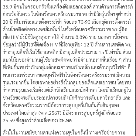
35.9 มีคนในครอบครัวดื่มเครื่องดื่มแอลกอฮอล์ ส่วนด้านการตั้งครรภ์
ก่อนวัยอันควร ในจังหวัดนครศรีธรรมราช พบว่ามีวัยรุ่นที่อายุต่ำกว่า
20 ปี ที่ไม่พร้อมและตั้งครรภ์ซ้ำ ร้อยละ 70-90 เลือกยุติการตั้งครรภ์
ด้านโรคติดต่อทางเพศสัมพันธ์ ในจังหวัดนครศรีธรรมราช พบผู้ติด
เชื้อ HIV ยังมีชีวิตสูงสุดภาคใต้ จำนวน 8,896 ราย นอกจากนี้ยังพบ
ข้อมูลว่ามีผู้ป่วยที่ติดเชื้อ HIV ที่มีอายุเพียง 12 ปี ด้านสารเสพติด พบ
ว่าอายุเฉลี่ยที่เริ่มใช้ยาเสพติด มีอายุเฉลี่ยประมาณ 15 ปีเท่านั้น ส่วน
แนวโน้มของจำนวนผู้ใช้ยาเสพติดพบว่ามีจำนวนมากขึ้นเรื่อย ๆ ส่วน
ที่เพิ่มขึ้นพบว่าเป็นกลุ่มเด็กละเยาวชนเป็นหลัก และด้านบุหรี่ไฟฟ้า ก็
พบการแพร่ระบาดของบุหรี่ไฟฟ้าในจังหวัดนครศรีธรรมราช มีความ
รุนแรงมากขึ้น โดยเฉพาะอย่างยิ่งในกลุ่มของเด็กและเยาวชน โดยพบ
ว่าความรุนแรงเริ่มตั้งแต่เด็กนักเรียนและนักศึกษา โดยนักเรียนอยู่ใน
ช่วงวัยของระดับประถมปลายจนถึงนักศึกษาระดับมหาวิทยาลัย และ
จังหวัดนครศรีธรรมราชมีอัตราการสูบบุหรี่เป็นอันดับต้นๆของ
ประเทศ โดยล่าสุด (พ.ศ.2567) มีอัตราการสูบบุหรี่สูงถึงร้อยละ
25.59 ซึ่งสูงกว่าค่าเฉลี่ยของประเทศ
ดังนั้นในงานสมัชชานครแห่งความสุขในครั้งนี้ ทางเครือข่ายความ