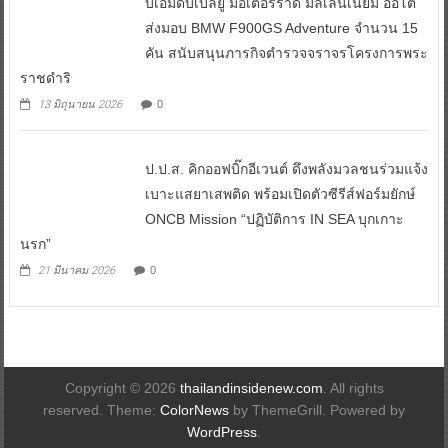
บีเอ็มดับเบิลยู มอเตอร์ราด มิลเลนเนียม ออโต้
ส่งมอบ BMW F900GS Adventure จำนวน 15
คัน สนับสนุนภารกิจตำรวจจราจรโครงการพระ
ราชดำริ
13 มิถุนายน 2026
0
ป.ป.ส. คิกออฟบิ๊กอีเวนต์ ดึงพลังมวลชนร่วมแจ้ง
เบาะแสยาเสพติด พร้อมเปิดตัวซีรีส์ฟอร์มยักษ์
ONCB Mission “ปฏิบัติการ IN SEA บุกเกาะ
นรก”
21 มีนาคม 2026
0
Copyright © 2026
thailandinsidenew.com
. All rights
reserved. Theme:
ColorNews
by ThemeGrill. Powered by
WordPress
.