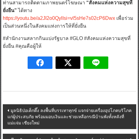
ท่านสามารถติดตามภาพยนตร์โฆษณา
“สังคมแห่งความสุขที่
ยั่งยืน”
ได้ทาง
https://youtu.be/a2JI2o0QylIsi=vl5sHe7s02cP6Dwx
เพื่อร่วม
เป็นส่วนหนึ่งในสังคมแห่งการให้ที่ยั่งยืน
#สำนักงานสลากกินแบ่งรัฐบาล #GLO #สังคมแห่งความสุขที่
ยั่งยืน #คุณคือผู้ให้
Post
มูลนิธิป่อเต็กตึ๊ง ลงพื้นที่บรรเทาทุกข์ แจกจ่ายเครื่องอุปโภคบริโภค
แก่ผู้ประสบภัย พร้อมมอบเงินและช่วยเหลือกรณีบ้านพังทั้งหลังที่
navigation
แม่แจ่ม เชียงใหม่