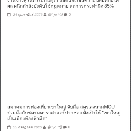
งานช้างสุรินทร์ไม่กินสุรา ถอดบทเรียนความปลอดภัยได้
ผล ผนึกกำลังบังคับใช้กฎหมาย ลดการกระทำผิด 85%
24 กุมภาพันธ์ 2026
😁^ jo ^🧐
0
สมาคมการท่องเที่ยวเขาใหญ่ จับมือ สดร.ลงนามMOU
ร่วมมือกับชมรมดาราศาสตร์ปากช่อง ตั้งเป้าให้ “เขาใหญ่
เป็นเมืองท้องฟ้ามืด”
22 กรกฎาคม 2023
😁^ jo ^🧐
0