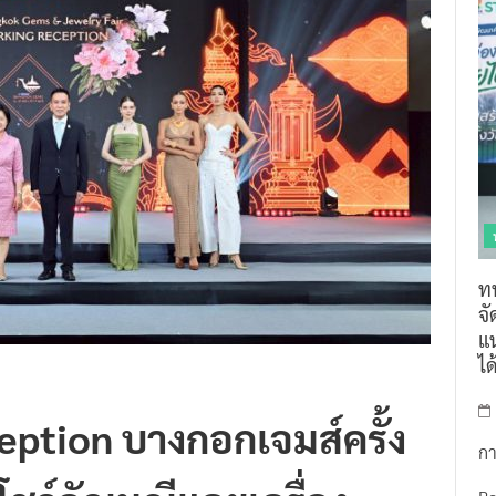
ท
จ
แน
ไ
ption บางกอกเจมส์ครั้ง
กา