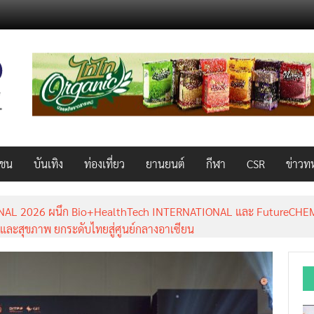
วชน
บันเทิง
ท่องเที่ยว
ยานยนต์
กีฬา
CSR
ข่าวท
AL 2026 ผนึก Bio+HealthTech INTERNATIONAL และ FutureCHEM 
และสุขภาพ ยกระดับไทยสู่ศูนย์กลางอาเซียน