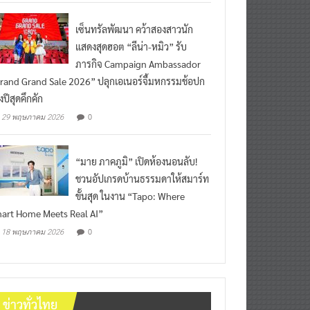
เซ็นทรัลพัฒนา คว้าสองสาวนัก
แสดงสุดฮอต “ลีน่า-หมิว” รับ
ภารกิจ Campaign Ambassador
rand Grand Sale 2026” ปลุกเอเนอร์จี้มหกรรมช้อปก
งปีสุดคึกคัก
0
29 พฤษภาคม 2026
“มาย ภาคภูมิ” เปิดห้องนอนลับ!
ชวนอัปเกรดบ้านธรรมดาให้สมาร์ท
ขั้นสุด ในงาน “Tapo: Where
art Home Meets Real AI”
0
18 พฤษภาคม 2026
ข่าวทั่วไทย