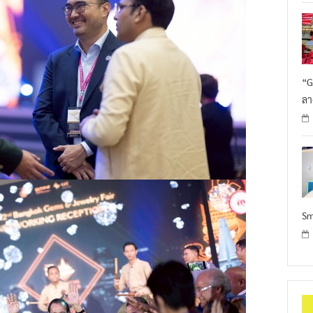
“G
ลา
Sm