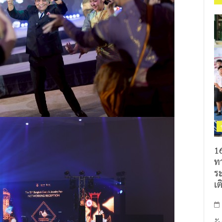
16
ท
ร
เต