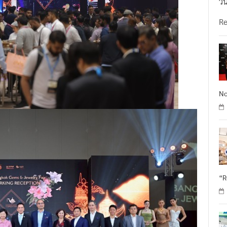
วั
R
No
“