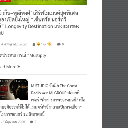
ิวกิ้น–พุฒิพงศ์’ เสิร์ฟโมเมนต์สุดพิเศษ
องเปิดยิ่งใหญ่ “เซ็นทรัล นอร์ทวิ
์” Longevity Destination แห่งแรกของ
ทย
0
4 กรกฎาคม 2026
^ jo ^
ิดประสบการณ์ “Multiply
ead More
M STUDIO จับมือ The Ghost
Radio และ MI GROUP ปล่อยที
เซอร์ “คำสารภาพของหมอผี” เมื่อ
ามยุติธรรมใช้ไม่ได้…มนตร์ดำจึงกลายเป็นทางเลือก”
กโรงภาพยนตร์ 12 สิงหาคมนี้
0
17 มิถุนายน 2026