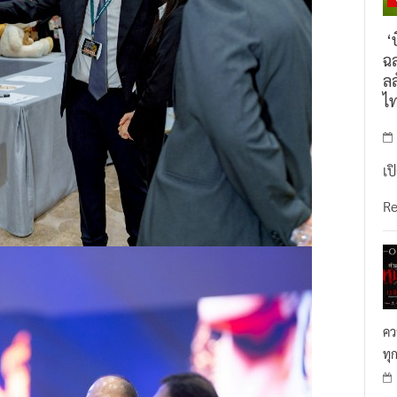
‘บ
ฉล
ลล
ไ
เป
R
คว
ทุ