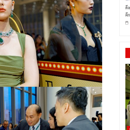
ดึ
คึก