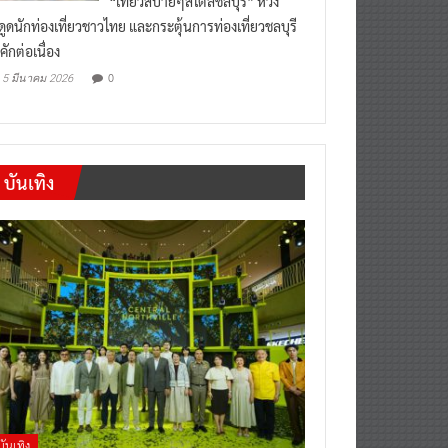
“เที่ยวสบายๆสไตล์ชลบุรี” หวัง
งดูดนักท่องเที่ยวชาวไทย และกระตุ้นการท่องเที่ยวชลบุรี
คักต่อเนื่อง
0
5 มีนาคม 2026
บันเทิง
บันเทิง