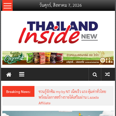
Skip
วันศุกร์, สิงหาคม 7, 2026
to
content
thailandinsidenew.com
Thailand
Inside
New
Breaking News:
ชวนรู้จักซิม my by NT เน็ตเร็ว แรง คุ้มค่าทั่วไทย
พร้อมโอกาสสร้างรายได้เสริมผ่าน Lazada
Affiliate