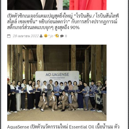
เปิดตัวซิกเนเจอร์แคมเปญสุดยิ่งใหญ่ “โรบินสัน / โรบินสันไลฟ์
สไตล์ เซลเซชั่น” หยิบก่อนลดกว่า” กับการสร้างปรากฏการณ์
สติ๊กเกอร์ส่วนลดแบบจุกๆ สูงสุดถึง 90%
0
28 เมษายน 2022
^ jo ^
AquaSense เปิดตัวนวัตกรรมใหม่ Essential Oil เนื้อน้ำนม ตัว