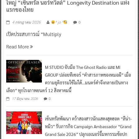
ใหญ่ “เซ็นทรัล นอร์ทวิลล์” Longevity Destination แห่ง
แรกของไทย
0
4 กรกฎาคม 2026
^ jo ^
เปิดประสบการณ์ “Multiply
Read More
M STUDIO จับมือ The Ghost Radio และ MI
GROUP ปล่อยทีเซอร์ “คำสารภาพของหมอผี” เมื่อ
ความยุติธรรมใช้ไม่ได้…มนตร์ดำจึงกลายเป็นทาง
เลือก” ทุกโรงภาพยนตร์ 12 สิงหาคมนี้
0
17 มิถุนายน 2026
เซ็นทรัลพัฒนา คว้าสองสาวนักแสดงสุดฮอต “ลีน่า-
หมิว” รับภารกิจ Campaign Ambassador “Grand
Grand Sale 2026” ปลุกเอเนอร์จี้มหกรรมช้อปก