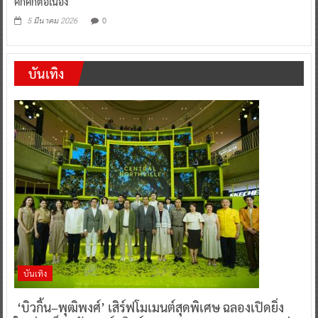
คึกคักต่อเนื่อง
0
5 มีนาคม 2026
บันเทิง
บันเทิง
‘บิวกิ้น–พุฒิพงศ์’ เสิร์ฟโมเมนต์สุดพิเศษ ฉลองเปิดยิ่ง