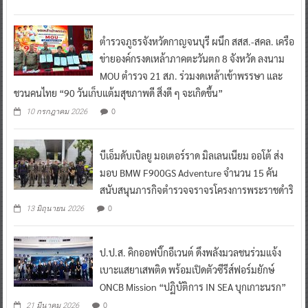
ตำรวจภูธรจังหวัดกาญจนบุรี ผนึก สสส.-สคล. เครือ
ข่ายองค์กรงดเหล้าภาคตะวันตก 8 จังหวัด ลงนาม
MOU ตำรวจ 21 สภ. ร่วมงดเหล้าเข้าพรรษา และ
ชวนคนไทย “90 วันเก็บแต้มสุขภาพดี สิ่งดี ๆ จะเกิดขึ้น”
0
10 กรกฎาคม 2026
บีเอ็มดับเบิลยู มอเตอร์ราด มิลเลนเนียม ออโต้ ส่ง
มอบ BMW F900GS Adventure จำนวน 15 คัน
สนับสนุนภารกิจตำรวจจราจรโครงการพระราชดำริ
0
13 มิถุนายน 2026
ป.ป.ส. คิกออฟบิ๊กอีเวนต์ ดึงพลังมวลชนร่วมแจ้ง
เบาะแสยาเสพติด พร้อมเปิดตัวซีรีส์ฟอร์มยักษ์
ONCB Mission “ปฏิบัติการ IN SEA บุกเกาะนรก”
0
21 มีนาคม 2026