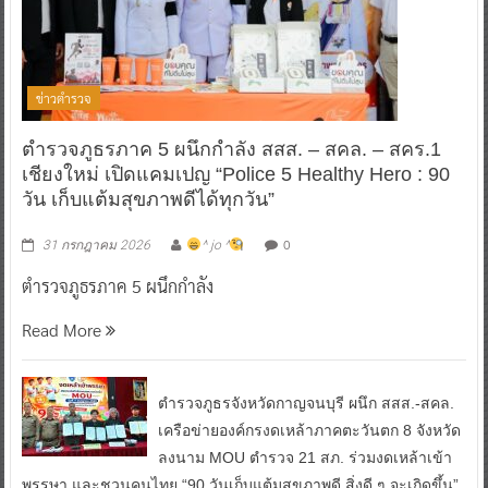
ข่าวตำรวจ
ตำรวจภูธรภาค 5 ผนึกกำลัง สสส. – สคล. – สคร.1
เชียงใหม่ เปิดแคมเปญ “Police 5 Healthy Hero : 90
วัน เก็บแต้มสุขภาพดีได้ทุกวัน”
0
31 กรกฎาคม 2026
^ jo ^
ตำรวจภูธรภาค 5 ผนึกกำลัง
Read More
ตำรวจภูธรจังหวัดกาญจนบุรี ผนึก สสส.-สคล.
เครือข่ายองค์กรงดเหล้าภาคตะวันตก 8 จังหวัด
ลงนาม MOU ตำรวจ 21 สภ. ร่วมงดเหล้าเข้า
พรรษา และชวนคนไทย “90 วันเก็บแต้มสุขภาพดี สิ่งดี ๆ จะเกิดขึ้น”