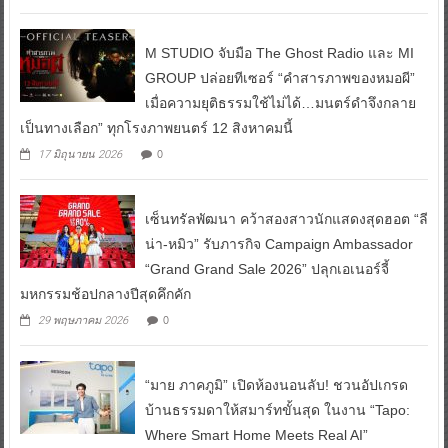
M STUDIO จับมือ The Ghost Radio และ MI
GROUP ปล่อยทีเซอร์ “คำสารภาพของหมอผี”
เมื่อความยุติธรรมใช้ไม่ได้…มนตร์ดำจึงกลาย
เป็นทางเลือก” ทุกโรงภาพยนตร์ 12 สิงหาคมนี้
0
17 มิถุนายน 2026
เซ็นทรัลพัฒนา คว้าสองสาวนักแสดงสุดฮอต “ลี
น่า-หมิว” รับภารกิจ Campaign Ambassador
“Grand Grand Sale 2026” ปลุกเอเนอร์จี้
มหกรรมช้อปกลางปีสุดคึกคัก
0
29 พฤษภาคม 2026
“มาย ภาคภูมิ” เปิดห้องนอนลับ! ชวนอัปเกรด
บ้านธรรมดาให้สมาร์ทขั้นสุด ในงาน “Tapo:
Where Smart Home Meets Real AI”