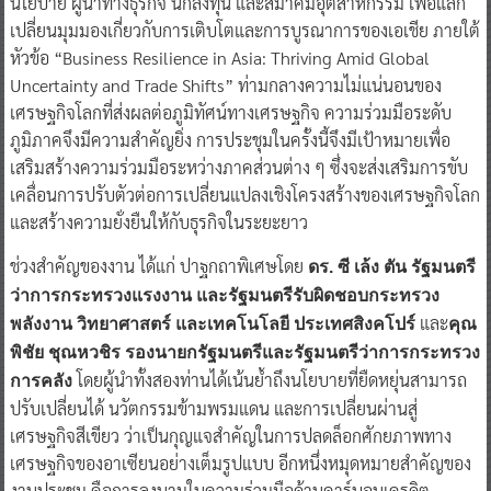
นโยบาย ผู้นำทางธุรกิจ นักลงทุน และสมาคมอุตสาหกรรม เพื่อแลก
เปลี่ยนมุมมองเกี่ยวกับการเติบโตและการบูรณาการของเอเชีย ภายใต้
หัวข้อ “Business Resilience in Asia: Thriving Amid Global
Uncertainty and Trade Shifts” ท่ามกลางความไม่แน่นอนของ
เศรษฐกิจโลกที่ส่งผลต่อภูมิทัศน์ทางเศรษฐกิจ ความร่วมมือระดับ
ภูมิภาคจึงมีความสำคัญยิ่ง การประชุมในครั้งนี้จึงมีเป้าหมายเพื่อ
เสริมสร้างความร่วมมือระหว่างภาคส่วนต่าง ๆ ซึ่งจะส่งเสริมการขับ
เคลื่อนการปรับตัวต่อการเปลี่ยนแปลงเชิงโครงสร้างของเศรษฐกิจโลก
และสร้างความยั่งยืนให้กับธุรกิจในระยะยาว
ช่วงสำคัญของงาน ได้แก่ ปาฐกถาพิเศษโดย
ดร. ซี เล้ง ตัน รัฐมนตรี
ว่าการกระทรวงแรงงาน และรัฐมนตรีรับผิดชอบกระทรวง
และ
พลังงาน วิทยาศาสตร์ และเทคโนโลยี ประเทศสิงคโปร์
คุณ
พิชัย ชุณหวชิร รองนายกรัฐมนตรีและรัฐมนตรีว่าการกระทรวง
โดยผู้นำทั้งสองท่านได้เน้นย้ำถึงนโยบายที่ยืดหยุ่นสามารถ
การคลัง
ปรับเปลี่ยนได้ นวัตกรรมข้ามพรมแดน และการเปลี่ยนผ่านสู่
เศรษฐกิจสีเขียว ว่าเป็นกุญแจสำคัญในการปลดล็อกศักยภาพทาง
เศรษฐกิจของอาเซียนอย่างเต็มรูปแบบ อีกหนึ่งหมุดหมายสำคัญของ
งานประชุม คือการลงนามในความร่วมมือด้านคาร์บอนเครดิต