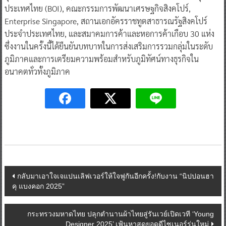
ประเทศไทย (BOI), คณะกรรมการพัฒนาเศรษฐกิจสิงคโปร์,
Enterprise Singapore, สถานเอกอัครราชทูตสาธารณรัฐสิงคโปร์
ประจำประเทศไทย, และสมาคมการค้าและหอการค้าเกือบ 30 แห่ง
ซึ่งงานในครั้งนี้ได้ยืนยันบทบาทในการส่งเสริมการรวมกลุ่มในระดับ
ภูมิภาคและการเตรียมความพร้อมสำหรับภูมิทัศน์ทางธุรกิจใน
อนาคตทั่วทั้งภูมิภาค
Post
กลับมาเอาใจเจแปนเลิฟเวอร์ให้ใจฟูกันอีกครั้ง!กับงาน “นิปปอนฮา
คุ แบงคอก 2025”
navigation
กระทรวงมหาดไทย ปลุกตำนานผ้าไทยสู่รันเวย์เปิดเวที ‘Young
Designer 2025’ เฟ้นหาสุดยอดดีไซเนอร์รุ่นใหม่