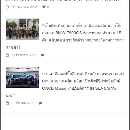
0
10 กรกฎาคม 2026
บีเอ็มดับเบิลยู มอเตอร์ราด มิลเลนเนียม ออโต้
ส่งมอบ BMW F900GS Adventure จำนวน 15
คัน สนับสนุนภารกิจตำรวจจราจรโครงการพระ
ราชดำริ
0
13 มิถุนายน 2026
ป.ป.ส. คิกออฟบิ๊กอีเวนต์ ดึงพลังมวลชนร่วมแจ้ง
เบาะแสยาเสพติด พร้อมเปิดตัวซีรีส์ฟอร์มยักษ์
ONCB Mission “ปฏิบัติการ IN SEA บุกเกาะ
นรก”
0
21 มีนาคม 2026