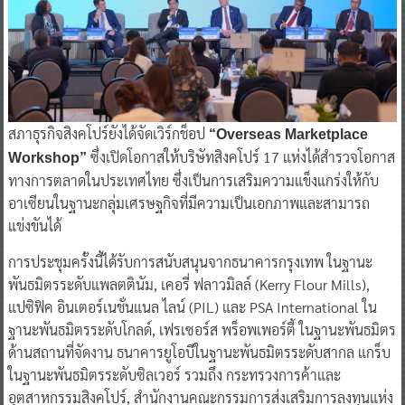
สภาธุรกิจสิงคโปร์ยังได้จัดเวิร์กช็อป
“Overseas Marketplace
ซึ่งเปิดโอกาสให้บริษัทสิงคโปร์ 17 แห่งได้สำรวจโอกาส
Workshop”
ทางการตลาดในประเทศไทย ซึ่งเป็นการเสริมความแข็งแกร่งให้กับ
อาเซียนในฐานะกลุ่มเศรษฐกิจที่มีความเป็นเอกภาพและสามารถ
แข่งขันได้
การประชุมครั้งนี้ได้รับการสนับสนุนจากธนาคารกรุงเทพ ในฐานะ
พันธมิตรระดับแพลตตินัม, เคอรี่ ฟลาวมิลล์ (Kerry Flour Mills),
แปซิฟิค อินเตอร์เนชั่นแนล ไลน์ (PIL) และ PSA International ใน
ฐานะพันธมิตรระดับโกลด์, เฟรเซอร์ส พร็อพเพอร์ตี้ ในฐานะพันธมิตร
ด้านสถานที่จัดงาน ธนาคารยูโอบีในฐานะพันธมิตรระดับสากล แกร็บ
ในฐานะพันธมิตรระดับซิลเวอร์ รวมถึง กระทรวงการค้าและ
อุตสาหกรรมสิงคโปร์, สำนักงานคณะกรรมการส่งเสริมการลงทุนแห่ง