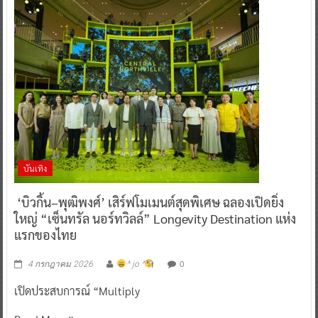
บันเทิง
‘บิวกิ้น–พุฒิพงศ์’ เสิร์ฟโมเมนต์สุดพิเศษ ฉลองเปิดยิ่ง
ใหญ่ “เซ็นทรัล นอร์ทวิลล์” Longevity Destination แห่ง
แรกของไทย
0
4 กรกฎาคม 2026
^ jo ^
เปิดประสบการณ์ “Multiply