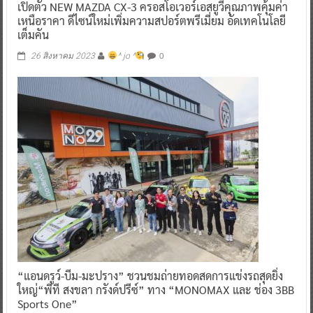
เปิดตัว NEW MAZDA CX-3 ครอสโอเวอร์เอสยูวีคุณภาพคุ้มค่า
เหนือราคา ดีไซน์ใหม่เพิ่มความสปอร์ตพรีเมี่ยม อัดเทคโนโลยี
เต็มคัน
0
26 สิงหาคม 2023
^ jo ^
“แอนดรูว์-บีม-มะปราง” ชวนชมถ่ายทอดสดการแข่งรถสุดยิ่ง
ใหญ่“พีที สงขลา กรังด์ปรีซ์” ทาง “MONOMAX และ ช่อง 3BB
Sports One”