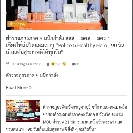
ข่าวตำรวจ
ตำรวจภูธรภาค 5 ผนึกกำลัง สสส. – สคล. – สคร.1
เชียงใหม่ เปิดแคมเปญ “Police 5 Healthy Hero : 90 วัน
เก็บแต้มสุขภาพดีได้ทุกวัน”
0
31 กรกฎาคม 2026
^ jo ^
ตำรวจภูธรภาค 5 ผนึกกำลัง
Read More
ตำรวจภูธรจังหวัดกาญจนบุรี ผนึก สสส.-สคล. เครือ
ข่ายองค์กรงดเหล้าภาคตะวันตก 8 จังหวัด ลงนาม
MOU ตำรวจ 21 สภ. ร่วมงดเหล้าเข้าพรรษา และ
ชวนคนไทย “90 วันเก็บแต้มสุขภาพดี สิ่งดี ๆ จะเกิดขึ้น”