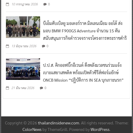
0
10 กรกฎาคม 2026
บีเอ็มดับเบิลยู มอเตอร์ราด มิลเลนเนียม ออโต้ ส่ง
มอบ BMW F900GS Adventure จำนวน 15 คัน
สนับสนุนภารกิจตำรวจจราจรโครงการพระราชดำริ
0
13 มิถุนายน 2026
ป.ป.ส. คิกออฟบิ๊กอีเวนต์ ดึงพลังมวลชนร่วมแจ้ง
เบาะแสยาเสพติด พร้อมเปิดตัวซีรีส์ฟอร์มยักษ์
ONCB Mission “ปฏิบัติการ IN SEA บุกเกาะนรก”
0
21 มีนาคม 2026
Copyright © 2026
thailandinsidenew.com
. All rights reserved. Theme:
ColorNews
by ThemeGrill. Powered by
WordPress
.