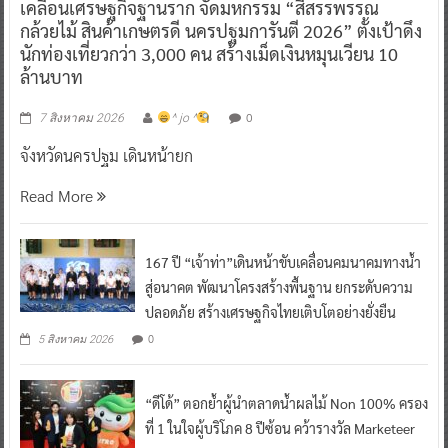
เคลื่อนเศรษฐกิจฐานราก จัดมหกรรม “สีสรรพรรณ
กล้วยไม้ สินค้าเกษตรดี นครปฐมการันตี 2026” ตั้งเป้าดึง
นักท่องเที่ยวกว่า 3,000 คน สร้างเม็ดเงินหมุนเวียน 10
ล้านบาท
0
7 สิงหาคม 2026
^ jo ^
จังหวัดนครปฐม เดินหน้ายก
Read More
167 ปี “เจ้าท่า”เดินหน้าขับเคลื่อนคมนาคมทางน้ำ
สู่อนาคต พัฒนาโครงสร้างพื้นฐาน ยกระดับความ
ปลอดภัย สร้างเศรษฐกิจไทยเติบโตอย่างยั่งยืน
0
5 สิงหาคม 2026
“ดีโด้” ตอกย้ำผู้นำตลาดน้ำผลไม้ Non 100% ครอง
ที่ 1 ในใจผู้บริโภค 8 ปีซ้อน คว้ารางวัล Marketeer