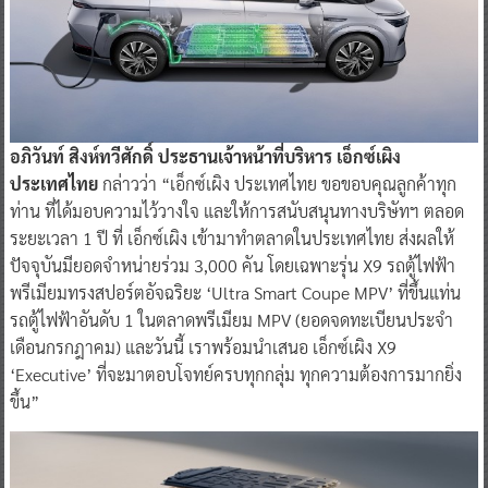
อภิวันท์ สิงห์ทวีศักดิ์ ประธานเจ้าหน้าที่บริหาร เอ็กซ์เผิง
ประเทศไทย
กล่าวว่า “เอ็กซ์เผิง ประเทศไทย ขอขอบคุณลูกค้าทุก
ท่าน ที่ได้มอบความไว้วางใจ และให้การสนับสนุนทางบริษัทฯ ตลอด
ระยะเวลา 1 ปี ที่ เอ็กซ์เผิง เข้ามาทำตลาดในประเทศไทย ส่งผลให้
ปัจจุบันมียอดจำหน่ายร่วม 3,000 คัน โดยเฉพาะรุ่น X9 รถตู้ไฟฟ้า
พรีเมียมทรงสปอร์ตอัจฉริยะ ‘Ultra Smart Coupe MPV’ ที่ขึ้นแท่น
รถตู้ไฟฟ้าอันดับ 1 ในตลาดพรีเมียม MPV (ยอดจดทะเบียนประจำ
เดือนกรกฎาคม) และวันนี้ เราพร้อมนำเสนอ เอ็กซ์เผิง X9
‘Executive’ ที่จะมาตอบโจทย์ครบทุกกลุ่ม ทุกความต้องการมากยิ่ง
ขึ้น”