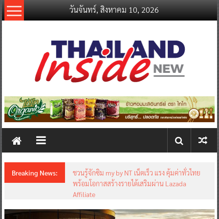
Skip
วันจันทร์, สิงหาคม 10, 2026
to
content
thailandinsidenew.com
Thailand
Inside
New
Breaking News:
ชวนรู้จักซิม my by NT เน็ตเร็ว แรง คุ้มค่าทั่วไทย
พร้อมโอกาสสร้างรายได้เสริมผ่าน Lazada
Affiliate