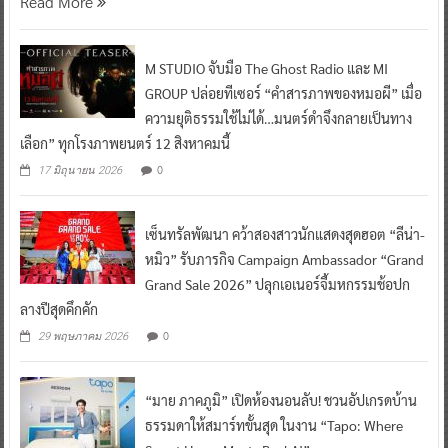
Read More
M STUDIO จับมือ The Ghost Radio และ MI
GROUP ปล่อยทีเซอร์ “คำสารภาพของหมอผี” เมื่อ
ความยุติธรรมใช้ไม่ได้…มนตร์ดำจึงกลายเป็นทาง
เลือก” ทุกโรงภาพยนตร์ 12 สิงหาคมนี้
0
17 มิถุนายน 2026
เซ็นทรัลพัฒนา คว้าสองสาวนักแสดงสุดฮอต “ลีน่า-
หมิว” รับภารกิจ Campaign Ambassador “Grand
Grand Sale 2026” ปลุกเอเนอร์จี้มหกรรมช้อปก
ลางปีสุดคึกคัก
0
29 พฤษภาคม 2026
“มาย ภาคภูมิ” เปิดห้องนอนลับ! ชวนอัปเกรดบ้าน
ธรรมดาให้สมาร์ทขั้นสุด ในงาน “Tapo: Where