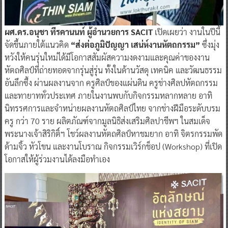
ผศ.ดร.อนุชา ทีรคานนท์ ผู้อำนวยการ SACIT
เปิดเผยว่า งานในปีนี้
จัดขึ้นภายใต้แนวคิด
“ส่งต่อภูมิปัญญา เสน่ห์งานหัตถกรรม”
ซึ่งมุ่ง
หวังให้คนรุ่นใหม่ได้มีโอกาสสัมผัสความงดงามและคุณค่าของงาน
หัตถศิลป์ที่ถ่ายทอดจากรุ่นสู่รุ่น ทั้งในด้านวัสดุ เทคนิค และวัฒนธรรม
อันลึกซึ้ง ผ่านผลงานจาก ครูศิลป์ของแผ่นดิน ครูช่างศิลปหัตถกรรม
และทายาททั่วประเทศ ภายในงานพบกับกิจกรรมหลากหลาย อาทิ
นิทรรศการและจำหน่ายผลงานหัตถศิลป์ไทย จากช่างฝีมือระดับบรม
ครู กว่า 70 ราย ผลิตภัณฑ์จากมูลนิธิส่งเสริมศิลปาชีพฯ ในสมเด็จ
พระนางเจ้าสิริกิติ์ฯ โชว์ผลงานหัตถศิลป์หาชมยาก อาทิ จิตรกรรมพัด
ด้ามจิ้ว หัวโขน และงานโบราณ กิจกรรมเวิร์กช็อป (Workshop) ที่เปิด
โอกาสให้ผู้ร่วมงานได้ลงมือทำเอง