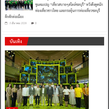
ชูแคมเปญ “เที่ยวสบายๆสไตล์ชลบุรี” หวังดึงดูดนัก
ท่องเที่ยวชาวไทย และกระตุ้นการท่องเที่ยวชลบุรี
คึกคักต่อเนื่อง
0
5 มีนาคม 2026
บันเทิง