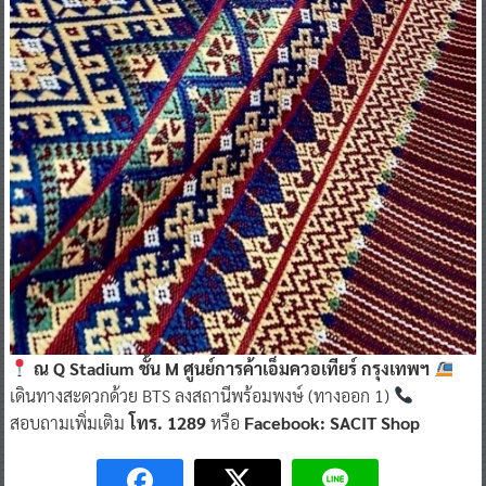
ณ Q Stadium ชั้น M ศูนย์การค้าเอ็มควอเทียร์ กรุงเทพฯ
เดินทางสะดวกด้วย BTS ลงสถานีพร้อมพงษ์ (ทางออก 1)
สอบถามเพิ่มเติม
โทร. 1289
หรือ
Facebook: SACIT Shop