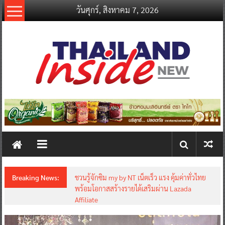
Skip
วันศุกร์, สิงหาคม 7, 2026
to
content
thailandinsidenew.com
Thailand
Inside
New
Breaking News:
ชวนรู้จักซิม my by NT เน็ตเร็ว แรง คุ้มค่าทั่วไทย
พร้อมโอกาสสร้างรายได้เสริมผ่าน Lazada
Affiliate