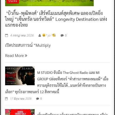
บันเทิง
‘บิวกิ้น–พุฒิพงศ์’ เสิร์ฟโมเมนต์สุดพิเศษ ฉลองเปิดยิ่ง
ใหญ่ “เซ็นทรัล นอร์ทวิลล์” Longevity Destination แห่ง
แรกของไทย
0
4 กรกฎาคม 2026
^ jo ^
เปิดประสบการณ์ “Multiply
Read More
M STUDIO จับมือ The Ghost Radio และ MI
GROUP ปล่อยทีเซอร์ “คำสารภาพของหมอผี” เมื่อ
ความยุติธรรมใช้ไม่ได้…มนตร์ดำจึงกลายเป็นทาง
เลือก” ทุกโรงภาพยนตร์ 12 สิงหาคมนี้
0
17 มิถุนายน 2026
เซ็นทรัลพัฒนา คว้าสองสาวนักแสดงสุดฮอต “ลีน่า-