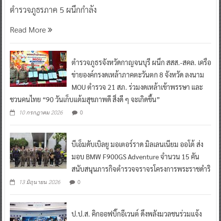
ตำรวจภูธรภาค 5 ผนึกกำลัง
Read More
ตำรวจภูธรจังหวัดกาญจนบุรี ผนึก สสส.-สคล. เครือ
ข่ายองค์กรงดเหล้าภาคตะวันตก 8 จังหวัด ลงนาม
MOU ตำรวจ 21 สภ. ร่วมงดเหล้าเข้าพรรษา และ
ชวนคนไทย “90 วันเก็บแต้มสุขภาพดี สิ่งดี ๆ จะเกิดขึ้น”
0
10 กรกฎาคม 2026
บีเอ็มดับเบิลยู มอเตอร์ราด มิลเลนเนียม ออโต้ ส่ง
มอบ BMW F900GS Adventure จำนวน 15 คัน
สนับสนุนภารกิจตำรวจจราจรโครงการพระราชดำริ
0
13 มิถุนายน 2026
ป.ป.ส. คิกออฟบิ๊กอีเวนต์ ดึงพลังมวลชนร่วมแจ้ง