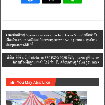
Post
สองยักษ์ใหญ่ “gamescom asia x Thailand Game Show” ผนึกกำลัง
เพื่อสร้างงานเกมระดับโลก ใจกลางกรุงเทพฯ 16-19 ตุลาคม ณ ศูนย์การ
navigation
ประชุมแห่งชาติสิริกิติ์
ทีเส็บ–อีอีซี ผนึกกำลังจัดงาน EEC EXPO 2025 ดึงรัฐ–เอกชน ชูศักยภาพ
โครงสร้างพื้นฐาน เทคโนโลยี ร่วมขับเคลื่อนเศรษฐกิจไทยสู่อนาคต
You May Also Like