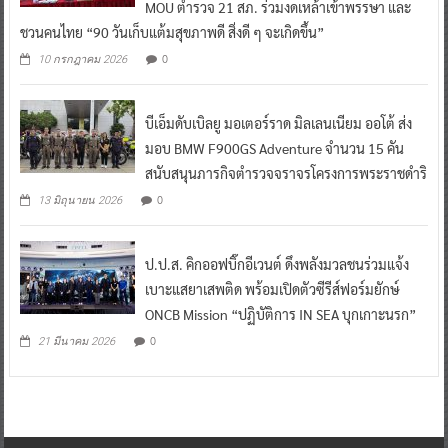
MOU ตำรวจ 21 สภ. ร่วมงดเหล้าเข้าพรรษา และ
ชวนคนไทย “90 วันเก็บแต้มสุขภาพดี สิ่งดี ๆ จะเกิดขึ้น”
0
10 กรกฎาคม 2026
บีเอ็มดับเบิลยู มอเตอร์ราด มิลเลนเนียม ออโต้ ส่ง
มอบ BMW F900GS Adventure จำนวน 15 คัน
สนับสนุนภารกิจตำรวจจราจรโครงการพระราชดำริ
0
13 มิถุนายน 2026
ป.ป.ส. คิกออฟบิ๊กอีเวนต์ ดึงพลังมวลชนร่วมแจ้ง
เบาะแสยาเสพติด พร้อมเปิดตัวซีรีส์ฟอร์มยักษ์
ONCB Mission “ปฏิบัติการ IN SEA บุกเกาะนรก”
0
21 มีนาคม 2026