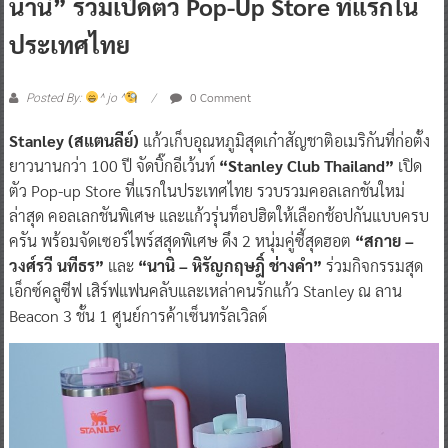
นานิ” ร่วมเปิดตัว Pop-Up Store ที่แรกใน
ประเทศไทย
0 Comment
Posted By:
^ jo ^
Stanley (สแตนลีย์)
แก้วเก็บอุณหภูมิสุดเก๋าสัญชาติอเมริกันที่ก่อตั้ง
ยาวนานกว่า 100 ปี จัดบิ๊กอีเว้นท์
“Stanley Club Thailand”
เปิด
ตัว Pop-up Store ที่แรกในประเทศไทย รวบรวมคอลเลกชันใหม่
ล่าสุด คอลเลกชันพิเศษ และแก้วรุ่นท็อปฮิตให้เลือกช้อปกันแบบครบ
ครัน พร้อมจัดเซอร์ไพร์สสุดพิเศษ ดึง 2 หนุ่มคู่ซี้สุดฮอต
“สกาย –
วงศ์รวี นทีธร”
และ
“นานิ – หิรัญกฤษฎิ์ ช่างคำ”
ร่วมกิจกรรมสุด
เอ็กซ์คลูซีฟ เสิร์ฟแฟนคลับและเหล่าคนรักแก้ว Stanley ณ ลาน
Beacon 3 ชั้น 1 ศูนย์การค้าเซ็นทรัลเวิลด์