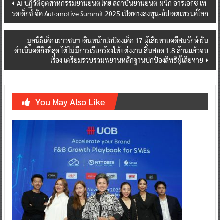
Post
AI ปฏิวัติอุตสาหกรรมยานยนต์ไทย สถาบันยานยนต์ ผนึก อาร์เอ็กซ์ เท
รดเด็กซ์ จัด Automotive Summit 2025 เปิดทางลงทุน-อัปเดตเทรนด์โลก
navigation
มูลนิธิเด็ก เยาวชนฯ เดินหน้าปกป้องเด็ก 17 ผู้เสียหายคดีสมรักษ์ ยัน
ดำเนินคดีถึงที่สุด โต้ไม่มีการเรียกร้องให้แต่งงาน สินสอด 1.8 ล้านแล้วจบ
เรื่อง เตรียมรวบรวมพยานหลักฐานปกป้องสิทธิผู้เสียหาย
You May Also Like