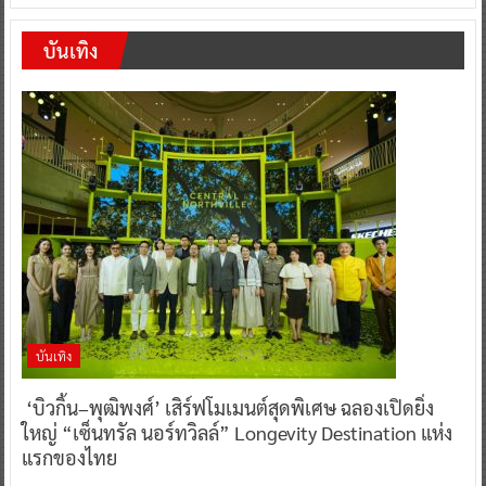
บันเทิง
บันเทิง
‘บิวกิ้น–พุฒิพงศ์’ เสิร์ฟโมเมนต์สุดพิเศษ ฉลองเปิดยิ่ง
ใหญ่ “เซ็นทรัล นอร์ทวิลล์” Longevity Destination แห่ง
แรกของไทย