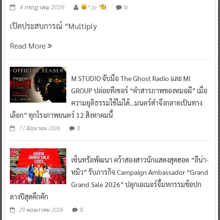
0
4 กรกฎาคม 2026
^ jo ^
เปิดประสบการณ์ “Multiply
Read More
M STUDIO จับมือ The Ghost Radio และ MI
GROUP ปล่อยทีเซอร์ “คำสารภาพของหมอผี” เมื่อ
ความยุติธรรมใช้ไม่ได้…มนตร์ดำจึงกลายเป็นทาง
เลือก” ทุกโรงภาพยนตร์ 12 สิงหาคมนี้
0
17 มิถุนายน 2026
เซ็นทรัลพัฒนา คว้าสองสาวนักแสดงสุดฮอต “ลีน่า-
หมิว” รับภารกิจ Campaign Ambassador “Grand
Grand Sale 2026” ปลุกเอเนอร์จี้มหกรรมช้อปก
ลางปีสุดคึกคัก
0
29 พฤษภาคม 2026