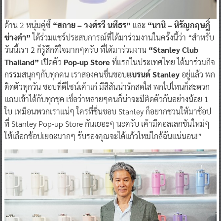
ด้าน 2 หนุ่มคู่ซี้
“สกาย – วงศ์รวี นทีธร”
และ
“นานิ – หิรัญกฤษฎิ์
ช่างคำ”
ได้ร่วมแชร์ประสบการณ์ที่ได้มาร่วมงานในครั้งนี้ว่า “สำหรับ
วันนี้เรา 2 ก็รู้สึกดีใจมากๆครับ ที่ได้มาร่วมงาน
“Stanley Club
Thailand”
เปิดตัว
Pop-up Store
ที่แรกในประเทศไทย ได้มาร่วมกิจ
กรรมสนุกๆกับทุกคน เราสองคนชื่นชอบ
แบรนด์ Stanley
อยู่แล้ว พก
ติดตัวทุกวัน ชอบที่ดีไซน์เค้าเก๋ มีสีสันน่ารักสดใส พกไปไหนก็สะดวก
แถมเข้าได้กับทุกชุด เชื่อว่าหลายๆคนก็น่าจะมีติดตัวกันอย่างน้อย 1
ใบ เหมือนพวกเราแน่ๆ ใครที่ชื่นชอบ Stanley ก็อยากชวนให้มาช้อป
ที่ Stanley Pop-up Store กันเยอะๆ นะครับ เค้ามีคอลเลกชันใหม่ๆ
ให้เลือกช้อปเยอะมากๆ รับรองคุณจะได้แก้วใหม่ใกล้ฉันแน่นอน!”