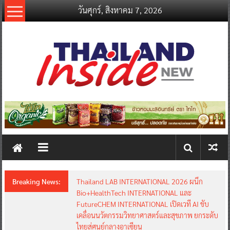
Skip
วันศุกร์, สิงหาคม 7, 2026
to
content
thailandinsidenew.com
Thailand
Inside
New
Breaking News:
Thailand LAB INTERNATIONAL 2026 ผนึก
Bio+HealthTech INTERNATIONAL และ
FutureCHEM INTERNATIONAL เปิดเวที AI ขับ
เคลื่อนนวัตกรรมวิทยาศาสตร์และสุขภาพ ยกระดับ
ไทยสู่ศูนย์กลางอาเซียน