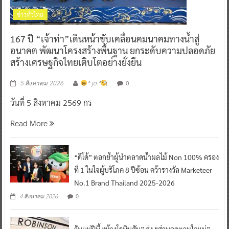
ข่าวทั่วไทย
167 ปี “เจ้าท่า”เดินหน้าขับเคลื่อนคมนาคมทางน้ำสู่
อนาคต พัฒนาโครงสร้างพื้นฐาน ยกระดับความปลอดภัย
สร้างเศรษฐกิจไทยเติบโตอย่างยั่งยืน
0
5 สิงหาคม 2026
^ jo ^
วันที่ 5 สิงหาคม 2569 กร
Read More
“ดีโด้” ตอกย้ำผู้นำตลาดน้ำผลไม้ Non 100% ครอง
ที่ 1 ในใจผู้บริโภค 8 ปีซ้อน คว้ารางวัล Marketeer
No.1 Brand Thailand 2025-2026
0
4 สิงหาคม 2026
วันแม่ปีนี้ “ห้างโรบินสัน” ส่ง “ส่วนลดตามใจแม่”