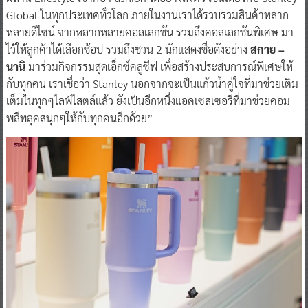
Global ในทุกประเทศทั่วโลก ภายในงานเราได้รวบรวมสินค้าหลาก
หลายดีไซน์ จากหลากหลายคอลเลกชัน รวมถึงคอลเลกชันพิเศษ มา
ไว้ให้ลูกค้าได้เลือกช้อป รวมถึงชวน 2 นักแสดงชื่อดังอย่าง
สกาย –
นานิ
มาร่วมกิจกรรมสุดเอ็กซ์คลูซีฟ เพื่อสร้างประสบการณ์พิเศษให้
กับทุกคน เราเชื่อว่า Stanley นอกจากจะเป็นแก้วน้ำคู่ใจที่มาช่วยเติม
เต็มในทุกๆไลฟ์ไสตล์แล้ว ยังเป็นอีกหนึ่งแอคเซสเซอรีที่มาช่วยคอม
พลีทลุคสนุกๆให้กับทุกคนอีกด้วย”