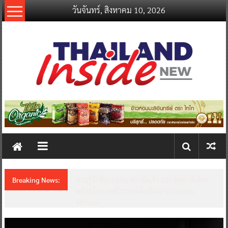
Skip
วันจันทร์, สิงหาคม 10, 2026
to
content
thailandinsidenew.com
Thailand
Inside
New
Breaking News:
ชวนรู้จักซิม my by NT เน็ตเร็ว แรง คุ้มค่าทั่วไทย
พร้อมโอกาสสร้างรายได้เสริมผ่าน Lazada
Affiliate