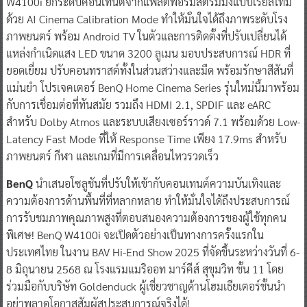
W4100i ยกระดับคอนเทนต์จากแพลตฟอร์มสตรีมมิ่งแบบเรียลไทม์
ด้วย AI Cinema Calibration Mode ทำให้มั่นใจได้ถึงภาพระดับโรง
ภาพยนตร์ พร้อม Android TV ในตัวและการติดตั้งที่ปรับเปลี่ยนได้
แหล่งกำเนิดแสง LED ขนาด 3200 ลูเมน มอบประสบการณ์ HDR ที่
ยอดเยี่ยม ปรับคอนทราสต์ทั้งในส่วนสว่างและมืด พร้อมรักษาสีสันที่
แม่นยำ โปรเจคเตอร์ BenQ Home Cinema Series รุ่นใหม่นี้มาพร้อม
กับการเชื่อมต่อที่ทันสมัย รวมถึง HDMI 2.1, SPDIF และ eARC
สำหรับ Dolby Atmos และระบบเสียงเซอร์ราวด์ 7.1 พร้อมด้วย Low-
Latency Fast Mode ที่ให้ Response Time เพียง 17.9ms สำหรับ
ภาพยนตร์ กีฬา และเกมที่มีการเคลื่อนไหวรวดเร็ว
BenQ
นำเสนอโซลูชันที่ปรับให้เข้ากับคอนเทนต์ความบันเทิงและ
ความต้องการด้านพื้นที่ที่หลากหลาย ทำให้มั่นใจได้ถึงประสบการณ์
การรับชมภาพคุณภาพสูงที่ตอบสนองความต้องการของผู้ใช้ทุกคน
พิเศษ! BenQ W4100i จะเปิดตัวอย่างเป็นทางการครั้งแรกใน
ประเทศไทย ในงาน BAV Hi-End Show 2025 ที่จัดขึ้นระหว่างวันที่ 6-
8 มิถุนายน 2568 ณ โรงแรมแมริออท มาร์คีส์ สุขุมวิท ชั้น 11 โดย
ร่วมมือกับบริษัท Goldenduck ผู้เชี่ยวชาญด้านโฮมเธียเตอร์ชั้นนำ
อย่าพลาดโอกาสสัมผัสประสบการณ์จริงได้!