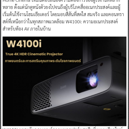
หลาย ตั้งแต่นักดูหนังตัวยงไปจนถึงผู้บริโภคสื่ออเนกประสงค์และผู้
เริ่มต้นใช้งานโฮมเธียเตอร์ โดยมอบสีสันที่สดใส สมจริง และคอนทรา
สต์ที่เหนือกว่าในทุกสภาพแวดล้อม W4100i: ความอเนกประสงค์
สำหรับห้อง AV ภายในบ้าน