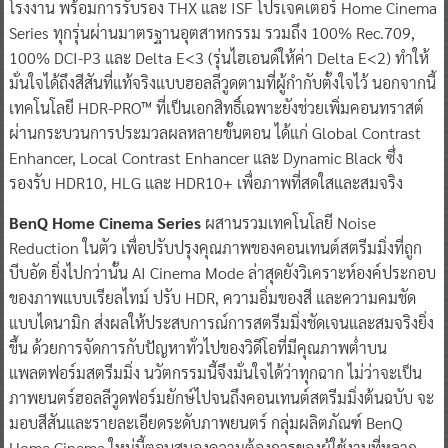
โรงงาน พร้อมการรับรอง THX และ ISF โปรเจคเตอร์ Home Cinema
Series ทุกรุ่นผ่านมาตรฐานอุตสาหกรรม รวมถึง 100% Rec.709,
100% DCI-P3 และ Delta E<3 (รุ่นไฮเอนด์ให้ค่า Delta E<2) ทำให้
มั่นใจได้ถึงสีสันที่แท้จริงแบบฮอลลีวูดตามที่ผู้กำกับตั้งใจไว้ นอกจากนี้
เทคโนโลยี HDR-PRO™ ที่เป็นเอกสิทธิ์เฉพาะยังช่วยเพิ่มคอนทราสต์
ผ่านกระบวนการประมวลผลหลายขั้นตอน ได้แก่ Global Contrast
Enhancer, Local Contrast Enhancer และ Dynamic Black ซึ่ง
รองรับ HDR10, HLG และ HDR10+ เพื่อภาพที่สดใสและสมจริง
BenQ Home Cinema Series
ผสานรวมเทคโนโลยี Noise
Reduction ในตัว เพื่อปรับปรุงคุณภาพของคอนเทนต์สตรีมมิ่งที่ถูก
บีบอัด ยิ่งไปกว่านั้น AI Cinema Mode ล่าสุดยังวิเคราะห์องค์ประกอบ
ของภาพแบบเรียลไทม์ ปรับ HDR, ความอิ่มของสี และความคมชัด
แบบไดนามิก ส่งผลให้ประสบการณ์การสตรีมมิ่งชัดเจนและสมจริงยิ่ง
ขึ้น ด้วยการจัดการกับปัญหาทั่วไปของวิดีโอที่มีคุณภาพต่ำบน
แพลตฟอร์มสตรีมมิ่ง นวัตกรรมนี้จึงมั่นใจได้ว่าทุกฉาก ไม่ว่าจะเป็น
ภาพยนตร์ฮอลลีวูดฟอร์มยักษ์ไปจนถึงคอนเทนต์สตรีมมิ่งต้นฉบับ จะ
มอบสีสันและรายละเอียดระดับภาพยนตร์ กลุ่มผลิตภัณฑ์ BenQ
Home Cinema ใหม่นี้ตอบสนองความต้องการของผู้ใช้งานที่หลาก