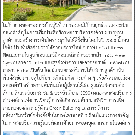
ในก้าวย่างของของการก้าวสู่ปีที่ 21 ของเอนโก้ กลยุทธ์ STAR จะเป็น
กลไกสำคัญในการเพิ่มประสิทธิภาพการบริหารองค์กร ขยายฐาน
ลูกค้า และสร้างการเติบโตทางธุรกิจให้ดียิ่งขึ้น โดยในปี 2568 นี้ เอน
โก้ตั้งเป้าเพิ่มสัดส่วนรายได้จากบริการใหม่ ๆ อาทิ EnCo Fitness –
ฟิตเนสภายในศูนย์เอนเนอร์ยี่คอมเพล็กซ์ สระว่ายน้ำ EnCo Power
Gym ณ อาคาร EnTer และธุรกิจทำความสะอาดรถยนต์ EnWash ณ
อาคาร EnTer เป็นต้น โดยมีแผนยกระดับการให้บริการลูกค้า เน้น
พื้นที่สีเขียว ควบคู่ไปกับการดำเนินกิจกรรมต่าง ๆ เพื่อสังคมต่อเนื่อง
ตลอดทั้งปี สร้างความสัมพันธ์กับผู้มีส่วนได้เสีย ดูแลรับผิดชอบต่อ
สังคม สิ่งแวดล้อม ชุมชน & บรรษัทภิบาล (ESG) ตลอดจนส่งเสริมการ
เป็นองค์กรแห่งการเรียนรู้ การจัดกิจกรรมสัมมนาเชิงวิชาการเพื่อ
ถ่ายทอดองค์ความรู้ด้าน Green Building และการจัดการ
อสังหาริมทรัพย์อย่างยั่งยืนในช่วงไตรมาสที่ 3 ถือเป็นแนวทางสำคัญ
ในการส่งเสริมความรู้และพัฒนาศักยภาพของบุคลากรภายในองค์กร