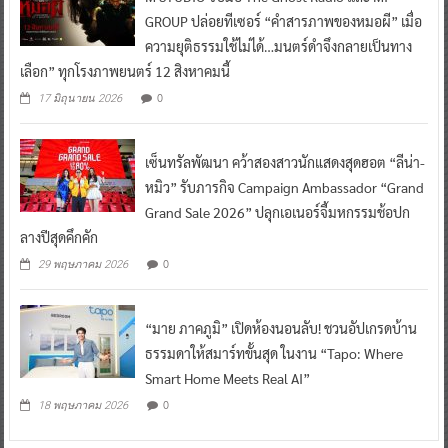
GROUP ปล่อยทีเซอร์ “คำสารภาพของหมอผี” เมื่อ
ความยุติธรรมใช้ไม่ได้…มนตร์ดำจึงกลายเป็นทาง
เลือก” ทุกโรงภาพยนตร์ 12 สิงหาคมนี้
0
17 มิถุนายน 2026
เซ็นทรัลพัฒนา คว้าสองสาวนักแสดงสุดฮอต “ลีน่า-
หมิว” รับภารกิจ Campaign Ambassador “Grand
Grand Sale 2026” ปลุกเอเนอร์จี้มหกรรมช้อปก
ลางปีสุดคึกคัก
0
29 พฤษภาคม 2026
“มาย ภาคภูมิ” เปิดห้องนอนลับ! ชวนอัปเกรดบ้าน
ธรรมดาให้สมาร์ทขั้นสุด ในงาน “Tapo: Where
Smart Home Meets Real AI”
0
18 พฤษภาคม 2026