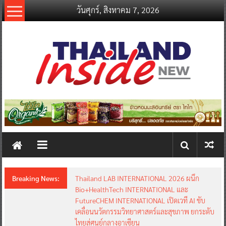
Skip
วันศุกร์, สิงหาคม 7, 2026
to
content
thailandinsidenew.com
Thailand
Inside
New
Breaking News:
Thailand LAB INTERNATIONAL 2026 ผนึก
Bio+HealthTech INTERNATIONAL และ
FutureCHEM INTERNATIONAL เปิดเวที AI ขับ
เคลื่อนนวัตกรรมวิทยาศาสตร์และสุขภาพ ยกระดับ
ไทยสู่ศูนย์กลางอาเซียน