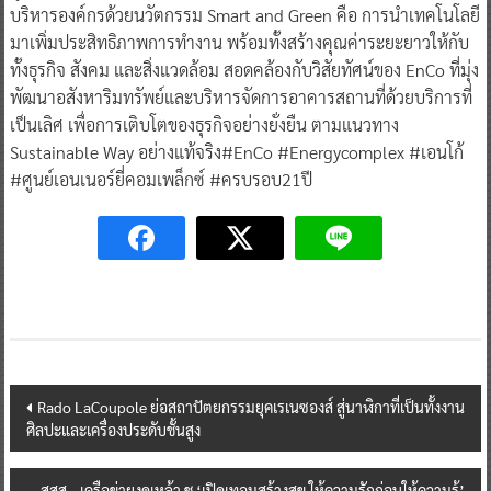
บริหารองค์กรด้วยนวัตกรรม Smart and Green คือ การนำเทคโนโลยี
มาเพิ่มประสิทธิภาพการทำงาน พร้อมทั้งสร้างคุณค่าระยะยาวให้กับ
ทั้งธุรกิจ สังคม และสิ่งแวดล้อม สอดคล้องกับวิสัยทัศน์ของ EnCo ที่มุ่ง
พัฒนาอสังหาริมทรัพย์และบริหารจัดการอาคารสถานที่ด้วยบริการที่
เป็นเลิศ เพื่อการเติบโตของธุรกิจอย่างยั่งยืน ตามแนวทาง
Sustainable Way อย่างแท้จริง#EnCo #Energycomplex #เอนโก้
#ศูนย์เอนเนอร์ยี่คอมเพล็กซ์ #ครบรอบ21ปี
Post
Rado LaCoupole ย่อสถาปัตยกรรมยุคเรเนซองส์ สู่นาฬิกาที่เป็นทั้งงาน
ศิลปะและเครื่องประดับชั้นสูง
navigation
สสส.–เครือข่ายงดเหล้า ชู ‘เปิดเทอมสร้างสุข ให้ความรักก่อนให้ความรู้’