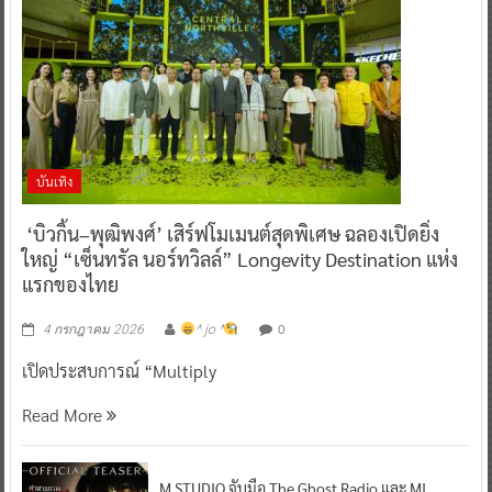
บันเทิง
‘บิวกิ้น–พุฒิพงศ์’ เสิร์ฟโมเมนต์สุดพิเศษ ฉลองเปิดยิ่ง
ใหญ่ “เซ็นทรัล นอร์ทวิลล์” Longevity Destination แห่ง
แรกของไทย
0
4 กรกฎาคม 2026
^ jo ^
เปิดประสบการณ์ “Multiply
Read More
M STUDIO จับมือ The Ghost Radio และ MI