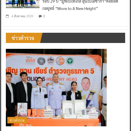
รอบ 29 ปี “มูฟไปให้ไกล ลุ้นไปโอซาก้า”ต่อยอด
กลยุทธ์ “Move to A New Height”
0
4 สิงหาคม 2026
ข่าวตำรวจ
ข่าวตำรวจ