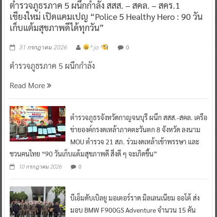
ตำรวจภูธรภาค 5 ผนึกกำลัง สสส. – สคล. – สคร.1
เชียงใหม่ เปิดแคมเปญ “Police 5 Healthy Hero : 90 วัน
เก็บแต้มสุขภาพดีได้ทุกวัน”
0
31 กรกฎาคม 2026
^ jo ^
ตำรวจภูธรภาค 5 ผนึกกำลัง
Read More
ตำรวจภูธรจังหวัดกาญจนบุรี ผนึก สสส.-สคล. เครือ
ข่ายองค์กรงดเหล้าภาคตะวันตก 8 จังหวัด ลงนาม
MOU ตำรวจ 21 สภ. ร่วมงดเหล้าเข้าพรรษา และ
ชวนคนไทย “90 วันเก็บแต้มสุขภาพดี สิ่งดี ๆ จะเกิดขึ้น”
0
10 กรกฎาคม 2026
บีเอ็มดับเบิลยู มอเตอร์ราด มิลเลนเนียม ออโต้ ส่ง
มอบ BMW F900GS Adventure จำนวน 15 คัน