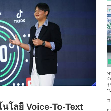
ท
จ
รุ
“
คโนโลยี Voice-To-Text