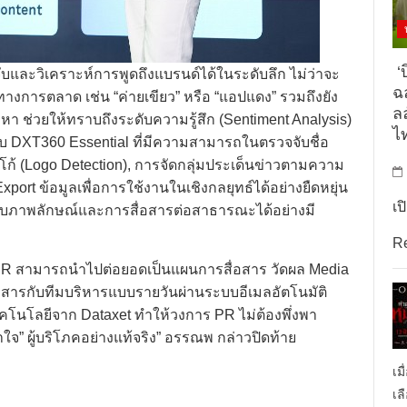
‘บ
บและวิเคราะห์การพูดถึงแบรนด์ได้ในระดับลึก ไม่ว่าจะ
ฉล
เล่นทางการตลาด เช่น “ค่ายเขียว” หรือ “แอปแดง” รวมถึงยัง
ล
า ช่วยให้ทราบถึงระดับความรู้สึก (Sentiment Analysis)
ไ
 DXT360 Essential ที่มีความสามารถในตรวจจับชื่อ
ก้ (Logo Detection), การจัดกลุ่มประเด็นข่าวตามความ
port ข้อมูลเพื่อการใช้งานในเชิงกลยุทธ์ได้อย่างยืดหยุ่น
เป
ับภาพลักษณ์และการสื่อสารต่อสาธารณะได้อย่างมี
R
ีม PR สามารถนำไปต่อยอดเป็นแผนการสื่อสาร วัดผล Media
่อสารกับทีมบริหารแบบรายวันผ่านระบบอีเมลอัตโนมัติ
เทคโนโลยีจาก Dataxet ทำให้วงการ PR ไม่ต้องพึ่งพา
าใจ” ผู้บริโภคอย่างแท้จริง” อรรณพ กล่าวปิดท้าย
เม