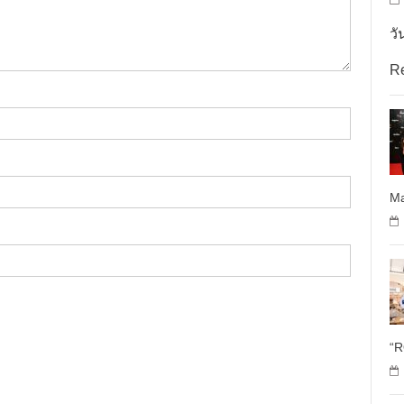
วั
R
Ma
“