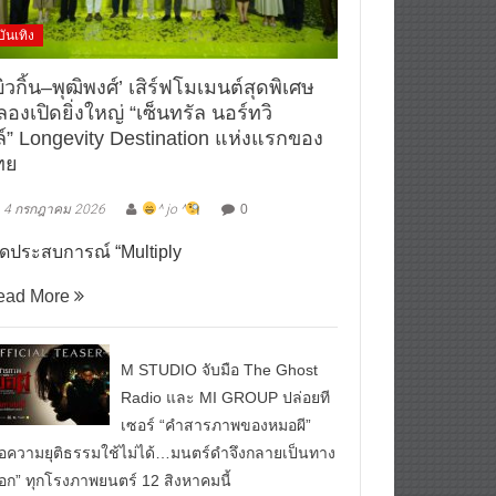
บันเทิง
ิวกิ้น–พุฒิพงศ์’ เสิร์ฟโมเมนต์สุดพิเศษ
องเปิดยิ่งใหญ่ “เซ็นทรัล นอร์ทวิ
ล์” Longevity Destination แห่งแรกของ
ทย
4 กรกฎาคม 2026
^ jo ^
0
ิดประสบการณ์ “Multiply
ead More
M STUDIO จับมือ The Ghost
Radio และ MI GROUP ปล่อยที
เซอร์ “คำสารภาพของหมอผี”
ื่อความยุติธรรมใช้ไม่ได้…มนตร์ดำจึงกลายเป็นทาง