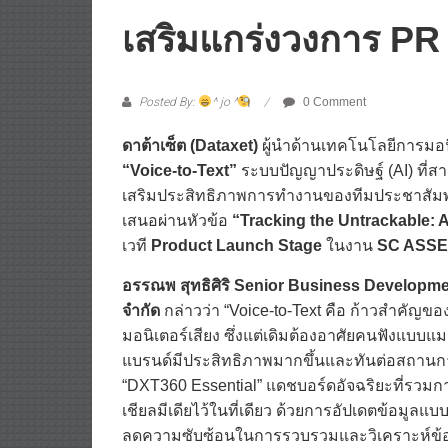
เสริมแกร่งวงการ PR
Posted By:
^ jo ^
0 Comment
ดาต้าเซ็ต (Dataxet)
ผู้นำด้านเทคโนโลยีการมอน
“Voice-to-Text”
ระบบปัญญาประดิษฐ์ (AI) ที่สา
เสริมประสิทธิภาพการทำงานของทีมประชาสัมพันธ
เสนอผ่านหัวข้อ
“Tracking the Untrackable: A
เวที
Product Launch Stage
ในงาน
SC ASSE
อรรณพ สุทธิศิริ Senior Business Developmen
จำกัด
กล่าวว่า “Voice-to-Text คือ ก้าวสำคัญขอ
มอนิเตอร์เสียง ซึ่งแต่เดิมต้องอาศัยคนฟังแบบ
แบรนด์มีประสิทธิภาพมากขึ้นและทันต่อสถานการ
“DXT360 Essential” แดชบอร์ดอัจฉริยะที่รวมการต
เชียลมีเดียไว้ในที่เดียว ด้วยการอัปเดตข้อมูล