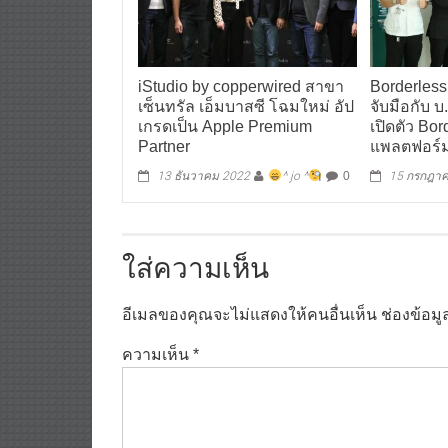
iStudio by copperwired สาขา
Borderless
เซ็นทรัล เอ็มบาสซี โฉมใหม่ อัป
จับมือกับ 
เกรดเป็น Apple Premium
เปิดตัว Bor
Partner
แพลตฟอร์ม
13 ธันวาคม 2022
^ jo ^
0
15 กรกฎา
ใส่ความเห็น
อีเมลของคุณจะไม่แสดงให้คนอื่นเห็น
ช่องข้อม
ความเห็น
*