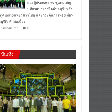
อบจ.ชลบุรี จับมือ 35 หน่วยงาน
และผู้ประกอบการ ชูแคมเปญ
“เที่ยวสบายๆสไตล์ชลบุรี” หวัง
งดูดนักท่องเที่ยวชาวไทย และกระตุ้นการท่องเที่ยว
บุรีคึกคักต่อเนื่อง
5 มีนาคม 2026
0
บันเทิง