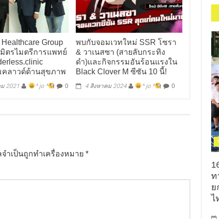
 Healthcare Group
พบกับจอมเวทใหม่ SSR โซรา
บ.มิตรไมตรีการแพทย์
& วาเนสซา (สายลับกระทิง
derless.clinic
ดำ)และกิจกรรมอันร้อนแรงใน
คลาวด์ด้านสุขภาพ
Black Clover M ซีซัน 10 นี้!
คม 2021
^ jo ^
0
4 สิงหาคม 2024
^ jo ^
0
ูลจำเป็นถูกทำเครื่องหมาย
*
1
ท
ย
ไท