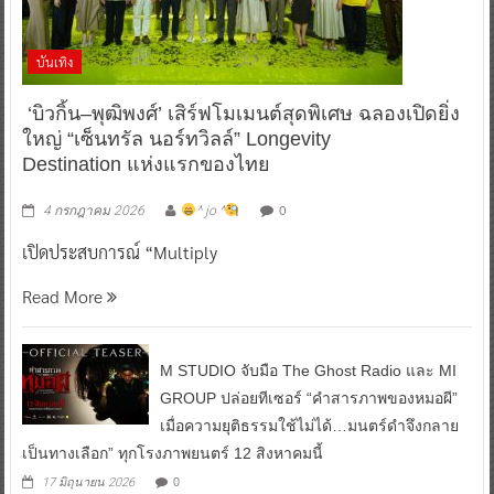
บันเทิง
‘บิวกิ้น–พุฒิพงศ์’ เสิร์ฟโมเมนต์สุดพิเศษ ฉลองเปิดยิ่ง
ใหญ่ “เซ็นทรัล นอร์ทวิลล์” Longevity
Destination แห่งแรกของไทย
0
4 กรกฎาคม 2026
^ jo ^
เปิดประสบการณ์ “Multiply
Read More
M STUDIO จับมือ The Ghost Radio และ MI
GROUP ปล่อยทีเซอร์ “คำสารภาพของหมอผี”
เมื่อความยุติธรรมใช้ไม่ได้…มนตร์ดำจึงกลาย