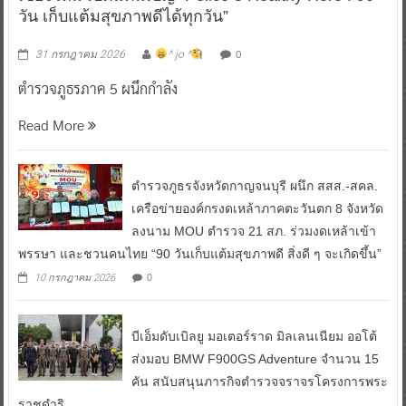
ตำรวจภูธรภาค 5 ผนึกกำลัง สสส. – สคล. – สคร.1
เชียงใหม่ เปิดแคมเปญ “Police 5 Healthy Hero : 90
วัน เก็บแต้มสุขภาพดีได้ทุกวัน”
0
31 กรกฎาคม 2026
^ jo ^
ตำรวจภูธรภาค 5 ผนึกกำลัง
Read More
ตำรวจภูธรจังหวัดกาญจนบุรี ผนึก สสส.-สคล.
เครือข่ายองค์กรงดเหล้าภาคตะวันตก 8 จังหวัด
ลงนาม MOU ตำรวจ 21 สภ. ร่วมงดเหล้าเข้า
พรรษา และชวนคนไทย “90 วันเก็บแต้มสุขภาพดี สิ่งดี ๆ จะเกิดขึ้น”
0
10 กรกฎาคม 2026
บีเอ็มดับเบิลยู มอเตอร์ราด มิลเลนเนียม ออโต้
ส่งมอบ BMW F900GS Adventure จำนวน 15