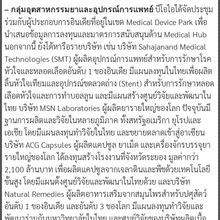
ธุรกิจในต่างประเทศ โดยเฉพาะในภูมิภาคอาเซียน และประเทศไทย
บีโอไอได้จัดประชุม
– กลุ่มอุตสาหกรรมยาและอุปกรณ์การแพทย์
ร่วมกับผู้ประกอบการอินเดียที่อยู่ในเขต Medical Device Park เพื่อ
นำเสนอข้อมูลการลงทุนและมาตรการสนับสนุนด้าน Medical Hub
นอกจากนี้ ยังได้หารือรายบริษัท เช่น บริษัท Sahajanand Medical
Technologies (SMT) ผู้ผลิตอุปกรณ์การแพทย์สำหรับการรักษาโรค
หัวใจและหลอดเลือดอันดับ 1 ของอินเดีย มีแผนลงทุนในไทยเพื่อผลิต
ลิ้นหัวใจเทียมและอุปกรณ์ขดลวดถ่าง (Stent) สำหรับการรักษาหลอด
เลือดหัวใจและการทำบอลลูน และมีแผนสร้างศูนย์วิจัยและพัฒนาใน
ไทย บริษัท MSN Laboratories ผู้ผลิตยารายใหญ่ของโลก ปัจจุบันมี
ฐานการผลิตและวิจัยในหลายภูมิภาค ทั้งสหรัฐอเมริกา ยุโรปและ
เอเชีย โดยมีแผนลงทุนทำวิจัยในไทย และขยายตลาดเข้าสู่อาเซียน
บริษัท ACG Capsules ผู้ผลิตแคปซูล ยาเม็ด และเครื่องจักรบรรจุยา
รายใหญ่ของโลก ได้ลงทุนสร้างโรงงานที่จังหวัดระยอง มูลค่ากว่า
2,100 ล้านบาท เพื่อผลิตแคปซูลจากเจลาตินและพืชด้วยเทคโนโลยี
ขั้นสูง โดยมีแผนตั้งศูนย์วิจัยและพัฒนาในไทยด้วย และบริษัท
Natural Remedies ผู้ผลิตอาหารเสริมจากสมุนไพรสำหรับปศุสัตว์