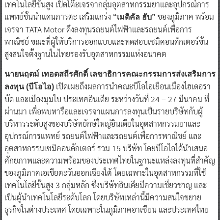
เผยผลการเยือนอินเดีย รุกดึงการลงทุน 3 อุตสาหกรรม
บีโอไอ
เทคโนโลยีขั้นสูง เปิดโต๊ะเจรจากลุ่มอุตสาหกรรมยาและอุปกรณ์การ
แพทย์ชั้นนำแดนภารตะ เสริมแกร่ง
ของภูมิภาค พร้อม
“เมดิคัล ฮับ”
เจรจา TATA Motor ดึงลงทุนรถยนต์ไฟฟ้าและรถยนต์เพื่อการ
พาณิชย์ ขณะที่ผู้ให้บริการออกแบบและทดสอบเซมิคอนดักเตอร์ขั้น
สูงสนใจตั้งฐานในไทยรองรับอุตสาหกรรมแห่งอนาคต
นายนฤตม์ เทอดสถีรศักดิ์ เลขาธิการคณะกรรมการส่งเสริมการ
เปิดเผยถึงผลการนำคณะบีโอไอเยือนเมืองไฮเดอรา
ลงทุน (บีโอไอ)
บัด และเมืองมุมไบ ประเทศอินเดีย ระหว่างวันที่ 24 – 27 มีนาคม ที่
ผ่านมา เพื่อพบหารือและเจรจาแผนการลงทุนเป็นรายบริษัทกับผู้
บริหารระดับสูงของบริษัทยักษ์ใหญ่อินเดียในอุตสาหกรรมยาและ
อุปกรณ์การแพทย์ รถยนต์ไฟฟ้าและรถยนต์เพื่อการพาณิชย์ และ
อุตสาหกรรมเซมิคอนดักเตอร์ รวม 15 บริษัท โดยบีโอไอได้นำเสนอ
ศักยภาพและความพร้อมของประเทศไทยในฐานะแหล่งลงทุนที่สำคัญ
ของภูมิภาคเอเชียตะวันออกเฉียงใต้ โดยเฉพาะในอุตสาหกรรมที่ใช้
เทคโนโลยีขั้นสูง 3 กลุ่มหลัก ซึ่งบริษัทอินเดียมีความเชี่ยวชาญ และ
เป็นผู้นำเทคโนโลยีระดับโลก โดยบริษัทเหล่านี้มีความสนใจขยาย