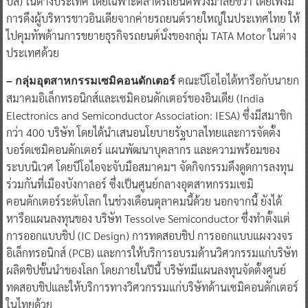
รถยนต์ไฟฟ้า (อีวี) และรถยนต์เพื่อการพาณิชย์ (รถบรรทุก และรถ
บัส) ในต่างประเทศ โดยเฉพาะตลาดรถยนต์พวงมาลัยขวา โดยเพิ่งมี
การดึงผู้บริหารชาวอินเดียจากค่ายรถยนต์รายใหญ่ในประเทศไทย ให้
ไปคุมทัพด้านการขยายธุรกิจรถยนต์นั่งของกลุ่ม TATA Motor ในต่าง
ประเทศด้วย
คณะบีโอไอได้หารือกับนายก
– กลุ่มอุตสาหกรรมเซมิคอนดักเตอร์
สมาคมอิเล็กทรอนิกส์และเซมิคอนดักเตอร์ของอินเดีย (India
Electronics and Semiconductor Association: IESA) ซึ่งมีสมาชิก
กว่า 400 บริษัท โดยได้นำเสนอนโยบายรัฐบาลไทยและการจัดตั้ง
บอร์ดเซมิคอนดักเตอร์ แผนพัฒนาบุคลากร และความพร้อมของ
ระบบนิเวศ โดยบีโอไอจะจับมือสมาคมฯ จัดกิจกรรมดึงดูดการลงทุน
ร่วมกันที่เมืองบังกาลอร์ ซึ่งเป็นศูนย์กลางอุตสาหกรรมเซมิ
คอนดักเตอร์ระดับโลก ในช่วงเดือนตุลาคมนี้ด้วย นอกจากนี้ ยังได้
หารือแผนลงทุนของ บริษัท Tessolve Semiconductor ซึ่งทำตั้งแต่
การออกแบบชิป (IC Design) การทดสอบชิป การออกแบบแผงวงจร
อิเล็กทรอนิกส์ (PCB) และการให้บริการอบรมด้านวิศวกรรมแก่บริษัท
ผลิตชิปชั้นนำของโลก โดยภายในปีนี้ บริษัทมีแผนลงทุนจัดตั้งศูนย์