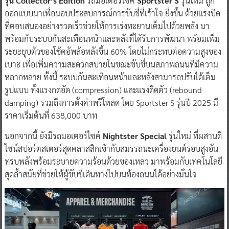
รุ่น Collector’s Edition
รถมอเตอร์ไซค์
Sportster S
รุ่นใหม่ ถูก
ออกแบบมาเพื่อมอบประสบการณ์การขับขี่ที่เร้าใจ ยิ่งขึ้น ด้วยแรงบิด
ที่ตอบสนองอย่างรวดเร็วช่วยให้การเร่งทะยานเต็มไปด้วยพลัง มา
พร้อมกับระบบกันสะเทือนหน้าและหลังที่ได้รับการพัฒนา พร้อมเพิ่ม
ระยะยุบตัวของโช้คอัพล้อหลังขึ้น 60% โดยไม่กระทบต่อความสูงของ
เบาะ เพื่อเพิ่มความสะดวกสบายในขณะขับขี่บนสภาพถนนที่มีความ
หลากหลาย ทั้งนี้ ระบบกันสะเทือนหน้าและหลังสามารถปรับได้เต็ม
รูปแบบ ทั้งแรงกดอัด (compression) และแรงดีดตัว (rebound
damping) รวมถึงการตั้งค่าพรีโหลด โดย Sportster S รุ่นปี 2025 มี
ราคาเริ่มต้นที่ 638,000 บาท
นอกจากนี้ ยังมีรถมอเตอร์ไซค์
Nightster Special
รุ่นใหม่ ที่ผสานดี
ไซน์สปอร์ตสเตอร์สุดคลาสสิกเข้ากับสมรรถนะเครื่องยนต์รอบสูงอัน
ทรบพลังพร้อมระบายความร้อนด้วยของเหลว มาพร้อมกับเทคโนโลยี
สุดล้ำสมัยที่ช่วยให้ผู้ขับขี่เดินทางไปบนท้องถนนได้อย่างมั่นใจ