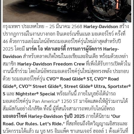
กรุงเทพฯ ประเทศไทย – 25 มีนาคม 2568
Harley-Davidson
สร้าง
ปรากฎการณ์ในงานบางกอก อินเตอร์เนชั่นแนล มอเตอร์โชว์ ครั้งที่
46 ด้วยการเผยโฉมไลน์อัพรถมอเตอร์ไซค์รุ่นใหม่ล่าสุดสำหรับปี
2025 โดยมี
มาร์ค โอ ฟลาเฮอร์ตี้ กรรมการผู้จัดการ Harley-
Davidson
สำหรับตลาดเกิดใหม่ในเอเชียและอินเดีย พร้อมด้วยเหล่า
สมาชิก
Harley-Davidson Freedom Crew
ที่เพิ่งได้รับการเปิดตัวใน
งานนี้เข้าร่วม โดยไลน์อัพรถมอเตอร์ไซค์รุ่นใหม่สุดทรงพลัง ประกอบ
ด้วย รถมอเตอร์ไซค์รุ่น
CVO™ Road Glide® ST, CVO™ Road
Glide®, CVO™ Street Glide®, Street Glide® Ultra, Sportster®
S
และ
Nightster® Special
พร้อมกันนี้ ภายในบูธยังได้นำรถ
มอเตอร์ไซค์รุ่น Pan America® 1250 ST มาจัดแสดงให้ผู้ร่วมงานได้
สัมผัสกันอย่างใกล้ชิด ทั้งนี้ ผู้ที่สนใจสามารถพบกับไลน์อัพรถ
มอเตอร์ไซค์ Harley-Davidson รุ่นปี 2025
ภายใต้นิยาม
‘Our
Road. Our Rules. Let’s Ride.’
ที่สะท้อนถึงจิตวิญญาณอิสระและ
นวัตกรรมได้แล้ว ณ บูธ M5 อิมแพ็ค ชาเลนเจอร์ ฮอลล์ 1 ตั้งแต่วันที่