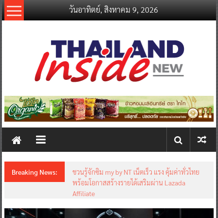
Skip
วันอาทิตย์, สิงหาคม 9, 2026
to
content
thailandinsidenew.com
Thailand
Inside
New
Breaking News:
ชวนรู้จักซิม my by NT เน็ตเร็ว แรง คุ้มค่าทั่วไทย
พร้อมโอกาสสร้างรายได้เสริมผ่าน Lazada
Affiliate