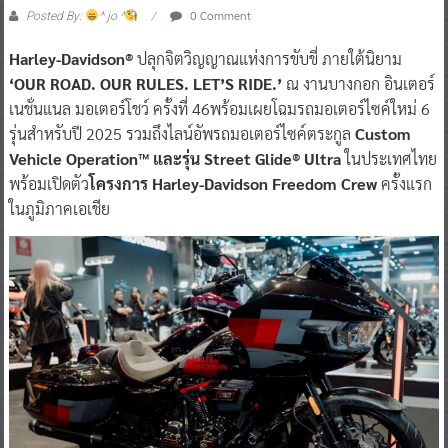
0 Comment
Posted By:
^ jo ^
Harley-Davidson®
ปลุกจิตวิญญาณแห่งการขับขี่ ภายใต้นิยาม
‘OUR ROAD. OUR RULES. LET’S RIDE.’
ณ งานบางกอก อินเตอร์
เนชั่นแนล มอเตอร์โชว์ ครั้งที่ 46พร้อมเผยโฉมรถมอเตอร์ไซค์ใหม่ 6
รุ่นสำหรับปี 2025 รวมถึงไลน์อัพรถมอเตอร์ไซค์ตระกูล
Custom
Vehicle Operation™ และรุ่น Street Glide® Ultra
ในประเทศไทย
พร้อมเปิดตัว
โครงการ Harley-Davidson Freedom Crew
ครั้งแรก
ในภูมิภาคเอเชีย