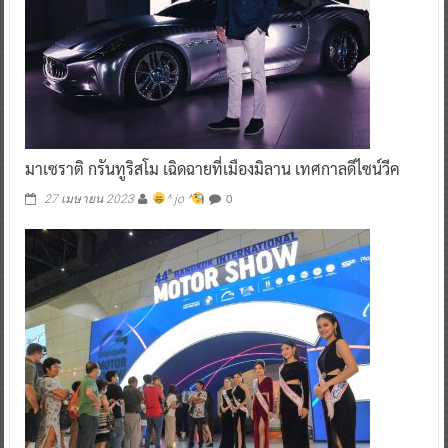
มาเซราติ กรันทูริสโม เฉิดฉายที่เมืองมิลาน เทศกาลดีไซน์วีค
0
27 เมษายน 2023
^ jo ^