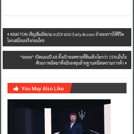
Post
KRAFTON เชิญสัมผัสเกม inZOI แบบ Early Access จำลองการใช้ชีวิต
โลกเสมือนจริงก่อนใคร
navigation
“อมตะ” เปิดแผนปี 68 ตั้งเป้ายอดขายที่ดินเติบโตกว่า 15%มั่นใจ
ศักยภาพนิคมฯดึงนักลงทุนย้ายฐานหนีสงครามการค้า
You May Also Like