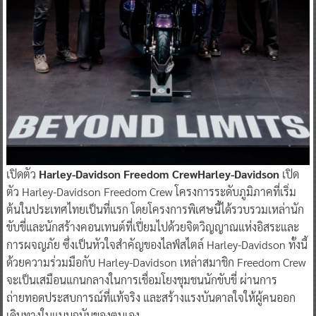
เปิดตัว
Harley-Davidson Freedom CrewHarley-Davidson
เปิด
ตัว Harley-Davidson Freedom Crew โครงการระดับภูมิภาคที่เริ่ม
ต้นในประเทศไทยเป็นที่แรก โดยโครงการพิเศษนี้ได้รวบรวมเหล่านัก
ขับขี่และนักสร้างคอนเทนต์ที่เปี่ยมไปด้วยจิตวิญญาณแห่งอิสระและ
การผจญภัย ซึ่งเป็นหัวใจสำคัญของไลฟ์สไตล์ Harley-Davidson ทั้งนี้
ด้วยความร่วมมือกับ Harley-Davidson เหล่าสมาชิก Freedom Crew
จะเป็นเสมือนแกนกลางในการเชื่อมโยงชุมชนนักขับขี่ ผ่านการ
ถ่ายทอดประสบการณ์ที่แท้จริง และสร้างแรงบันดาลใจให้ผู้คนออก
เดินทางในแบบฉบับของตนเอง