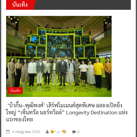
บันเทิง
บันเทิง
‘บิวกิ้น–พุฒิพงศ์’ เสิร์ฟโมเมนต์สุดพิเศษ ฉลองเปิดยิ่ง
ใหญ่ “เซ็นทรัล นอร์ทวิลล์” Longevity Destination แห่ง
แรกของไทย
0
4 กรกฎาคม 2026
^ jo ^