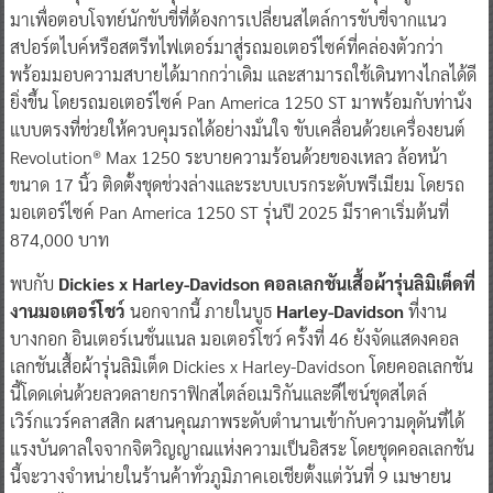
มาเพื่อตอบโจทย์นักขับขี่ที่ต้องการเปลี่ยนสไตล์การขับขี่จากแนว
สปอร์ตไบค์หรือสตรีทไฟเตอร์มาสู่รถมอเตอร์ไซค์ที่คล่องตัวกว่า
พร้อมมอบความสบายได้มากกว่าเดิม และสามารถใช้เดินทางไกลได้ดี
ยิ่งขึ้น โดยรถมอเตอร์ไซค์ Pan America 1250 ST มาพร้อมกับท่านั่ง
แบบตรงที่ช่วยให้ควบคุมรถได้อย่างมั่นใจ ขับเคลื่อนด้วยเครื่องยนต์
Revolution® Max 1250 ระบายความร้อนด้วยของเหลว ล้อหน้า
ขนาด 17 นิ้ว ติดตั้งชุดช่วงล่างและระบบเบรกระดับพรีเมียม โดยรถ
มอเตอร์ไซค์ Pan America 1250 ST รุ่นปี 2025 มีราคาเริ่มต้นที่
874,000 บาท
พบกับ
Dickies x Harley-Davidson คอลเลกชันเสื้อผ้ารุ่นลิมิเต็ดที่
งานมอเตอร์โชว์
นอกจากนี้ ภายในบูธ
Harley-Davidson
ที่งาน
บางกอก อินเตอร์เนชั่นแนล มอเตอร์โชว์ ครั้งที่ 46 ยังจัดแสดงคอล
เลกชันเสื้อผ้ารุ่นลิมิเต็ด Dickies x Harley-Davidson โดยคอลเลกชัน
นี้โดดเด่นด้วยลวดลายกราฟิกสไตล์อเมริกันและดีไซน์ชุดสไตล์
เวิร์กแวร์คลาสสิก ผสานคุณภาพระดับตำนานเข้ากับความดุดันที่ได้
แรงบันดาลใจจากจิตวิญญาณแห่งความเป็นอิสระ โดยชุดคอลเลกชัน
นี้จะวางจำหน่ายในร้านค้าทั่วภูมิภาคเอเชียตั้งแต่วันที่ 9 เมษายน