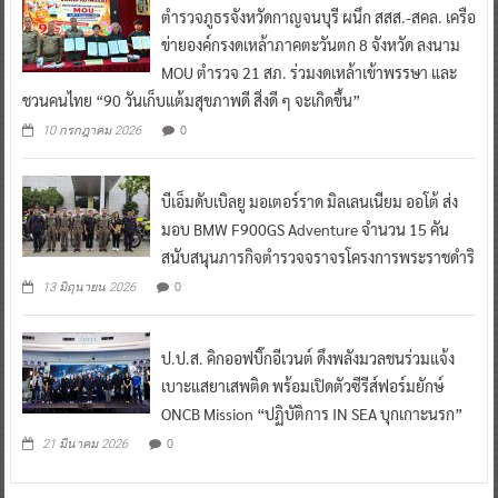
ตำรวจภูธรจังหวัดกาญจนบุรี ผนึก สสส.-สคล. เครือ
ข่ายองค์กรงดเหล้าภาคตะวันตก 8 จังหวัด ลงนาม
MOU ตำรวจ 21 สภ. ร่วมงดเหล้าเข้าพรรษา และ
ชวนคนไทย “90 วันเก็บแต้มสุขภาพดี สิ่งดี ๆ จะเกิดขึ้น”
0
10 กรกฎาคม 2026
บีเอ็มดับเบิลยู มอเตอร์ราด มิลเลนเนียม ออโต้ ส่ง
มอบ BMW F900GS Adventure จำนวน 15 คัน
สนับสนุนภารกิจตำรวจจราจรโครงการพระราชดำริ
0
13 มิถุนายน 2026
ป.ป.ส. คิกออฟบิ๊กอีเวนต์ ดึงพลังมวลชนร่วมแจ้ง
เบาะแสยาเสพติด พร้อมเปิดตัวซีรีส์ฟอร์มยักษ์
ONCB Mission “ปฏิบัติการ IN SEA บุกเกาะนรก”
0
21 มีนาคม 2026