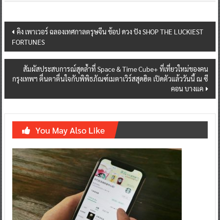
Post
คิง เพาเวอร์ ฉลองเทศกาลตรุษจีน ช้อป ดวง ปัง SHOP THE LUCKIEST
FORTUNES
navigation
สัมผัสประสบการณ์สุดล้ำที่ Space & Time Cube+ ที่เที่ยวใหม่ของคน
กรุงเทพฯ ตื่นตาตื่นใจกับพิพิธภัณฑ์เมตาเวิร์สสุดฮิต เปิดตัวแล้ววันนี้ ณ ซี
คอน บางแค
You May Also Like