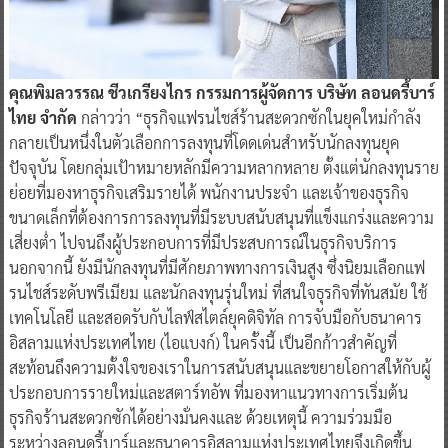
คุณพิมลวรรณ ชีวเกรียงไกร กรรมการผู้จัดการ บริษัท ลอนดรี้บาร์
ไทย จำกัด
กล่าวว่า “ธุรกิจแฟรนไชส์ร้านสะดวกซักในยุคใหม่กำลัง
กลายเป็นหนึ่งในตัวเลือกการลงทุนที่โดดเด่นสำหรับนักลงทุนยุค
ปัจจุบัน โดยกลุ่มเป้าหมายหลักมีความหลากหลาย ตั้งแต่นักลงทุนราย
ย่อยที่มองหาธุรกิจเสริมรายได้ พนักงานประจำ และเจ้าของธุรกิจ
ขนาดเล็กที่ต้องการการลงทุนที่มีระบบสนับสนุนที่แข็งแกร่งและความ
เสี่ยงต่ำ ไปจนถึงผู้ประกอบการที่มีประสบการณ์ในธุรกิจบริการ
นอกจากนี้ ยังมีนักลงทุนที่มีศักยภาพทางการเงินสูง ซึ่งนิยมเลือกแฟ
รนไชส์ระดับพรีเมียม และนักลงทุนรุ่นใหม่ ที่สนใจธุรกิจที่ทันสมัย ใช้
เทคโนโลยี และสอดรับกับไลฟ์สไตล์ยุคดิจิทัล การจับมือกับธนาคาร
อิสลามแห่งประเทศไทย (ไอแบงก์) ในครั้งนี้ เป็นอีกก้าวสำคัญที่
สะท้อนถึงความตั้งใจของเราในการสนับสนุนและขยายโอกาสให้กับผู้
ประกอบการรายใหม่และสตาร์ทอัพ ที่มองหาแนวทางการเริ่มต้น
ธุรกิจร้านสะดวกซักได้อย่างมั่นคงและ ด้วยเหตุนี้ ความร่วมมือ
ระหว่างลอนดรี้บาร์และธนาคารอิสลามแห่งประเทศไทยจึงเกิดขึ้น