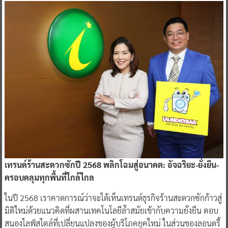
เทรนด์ร้านสะดวกซักปี 2568 พลิกโฉมสู่อนาคต: อัจฉริยะ-ยั่งยืน-
ครอบคลุมทุกพื้นที่ใกล้ไกล
ในปี 2568 เราคาดการณ์ว่าจะได้เห็นเทรนด์ธุรกิจร้านสะดวกซักก้าวสู่
มิติใหม่ด้วยแนวคิดที่ผสานเทคโนโลยีล้ำสมัยเข้ากับความยั่งยืน ตอบ
สนองไลฟ์สไตล์ที่เปลี่ยนแปลงของผู้บริโภคยุคใหม่ ในส่วนของลอนดรี้