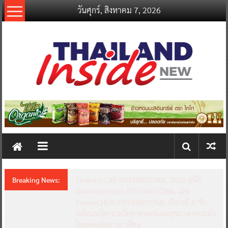
Skip
วันศุกร์, สิงหาคม 7, 2026
to
content
thailandinsidenew.com
Thailand
Inside
New
Breaking News:
Thailand LAB INTERNATIONAL 2026 ผนึก
Bio+HealthTech INTERNATIONAL และ
FutureCHEM INTERNATIONAL เปิดเวที AI ขับ
เคลื่อนนวัตกรรมวิทยาศาสตร์และสุขภาพ ยกระดับ
ไทยสู่ศูนย์กลางอาเซียน