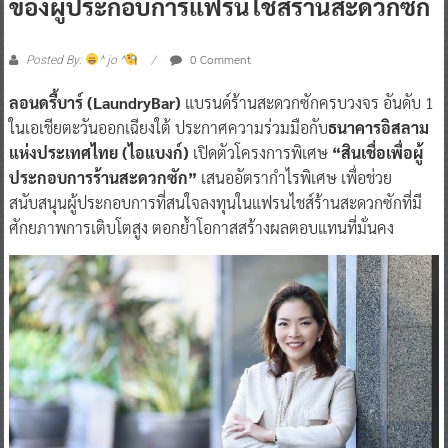
ของผู้ประกอบการแฟรนไชส์ร้านสะดวกซัก
0 Comment
Posted By:
^ jo ^
ลอนดรี้บาร์ (LaundryBar)
แบรนด์ร้านสะดวกซักครบวงจร อันดับ 1
ในเอเชียตะวันออกเฉียงใต้ ประกาศความร่วมมือกับ
ธนาคารอิสลาม
แห่งประเทศไทย (ไอแบงก์)
เปิดตัวโครงการพิเศษ
“สินเชื่อเพื่อผู้
ประกอบการร้านสะดวกซัก”
เสนออัตรากำไรพิเศษ เพื่อช่วย
สนับสนุนผู้ประกอบการที่สนใจลงทุนในแฟรนไชส์ร้านสะดวกซักที่มี
ศักยภาพการเติบโตสูง ตอกย้ำโอกาสสร้างผลตอบแทนที่มั่นคง