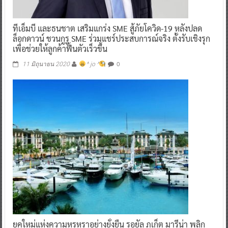
ทีเอ็มบี และธนชาต เสริมแกร่ง SME สู้ภัยโควิด-19 หลังปลด
ล็อกดาวน์ ชวนกูรู SME ร่วมแชร์ประสบการณ์จริง ตั้งรับเชิงรุก
เพื่อช่วยให้ลูกค้าฟื้นตัวเร็วขึ้น
0
11 มิถุนายน 2020
^ jo ^
ยุคใหม่แห่งความหรูหราอย่างยั่งยืน รอยัล ภูเก็ต มารีน่า พลิก