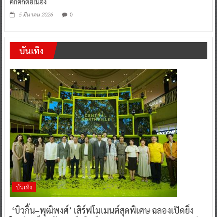
คึกคักต่อเนื่อง
0
5 มีนาคม 2026
บันเทิง
บันเทิง
‘บิวกิ้น–พุฒิพงศ์’ เสิร์ฟโมเมนต์สุดพิเศษ ฉลองเปิดยิ่ง