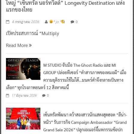
ใหญ่ “เซ็นทรัล นอร์ทวิลล์” Longevity Destination แห่ง
แรกของไทย
0
4 กรกฎาคม 2026
^ jo ^
เปิดประสบการณ์ “Multiply
Read More
M STUDIO จับมือ The Ghost Radio และ MI
GROUP ปล่อยทีเซอร์ “คำสารภาพของหมอผี” เมื่อ
ความยุติธรรมใช้ไม่ได้…มนตร์ดำจึงกลายเป็นทาง
เลือก” ทุกโรงภาพยนตร์ 12 สิงหาคมนี้
0
17 มิถุนายน 2026
เซ็นทรัลพัฒนา คว้าสองสาวนักแสดงสุดฮอต “ลีน่า-
หมิว” รับภารกิจ Campaign Ambassador “Grand
Grand Sale 2026” ปลุกเอเนอร์จี้มหกรรมช้อปก