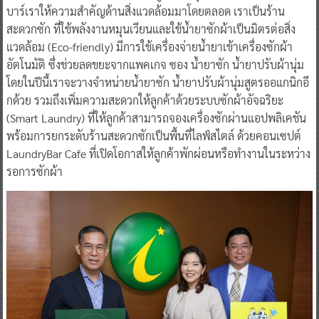
บาร์เราให้ความสำคัญด้านสิ่งแวดล้อมมาโดยตลอด เราเป็นร้าน
สะดวกซัก ที่ใช้พลังงานหมุนเวียนและใช้น้ำยาซักผ้าเป็นมิตรต่อสิ่ง
แวดล้อม (Eco-friendly) มีการใช้เครื่องจ่ายน้ำยาเข้าเครื่องซักผ้า
อัตโนมัติ ซึ่งช่วยลดขยะจากแพคเกจ ซอง น้ำยาซัก น้ำยาปรับผ้านุ่ม
โดยในปีนี้เราจะวางจำหน่ายน้ำยาซัก น้ำยาปรับผ้านุ่มสูตรออแกนิกอี
กด้วย รวมถึงเพิ่มความสะดวกให้ลูกค้าด้วยระบบซักผ้าอัจฉริยะ
(Smart Laundry) ที่ให้ลูกค้าสามารถจองเครื่องซักผ่านแอปพลิเคชัน
พร้อมการยกระดับร้านสะดวกซักเป็นพื้นที่ไลฟ์สไตล์ ด้วยคอนเซปต์
LaundryBar Cafe ที่เปิดโอกาสให้ลูกค้าพักผ่อนหรือทำงานในระหว่าง
รอการซักผ้า