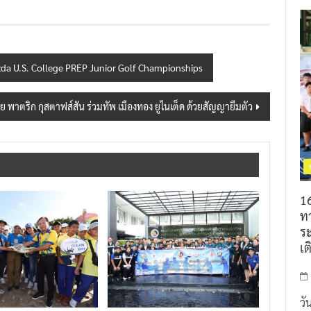
zda U.S. College PREP Junior Golf Championships
ย พาตริก กุสตาฟส์สัน ร่วมทัพ เมืองทอง ยูไนเต็ด ด้วยสัญญายืมตัว
16
ท
ร
เต
วั