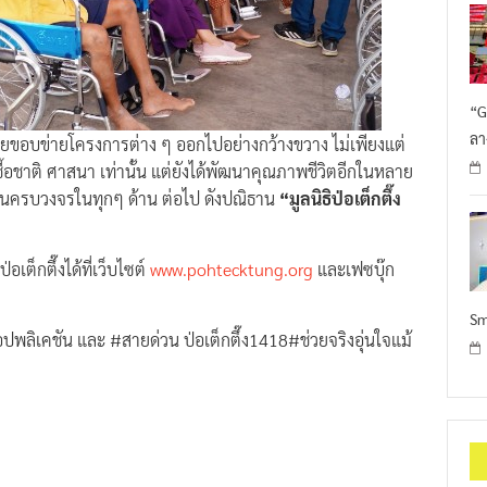
“G
ลา
้ขยายขอบข่ายโครงการต่าง ๆ ออกไปอย่างกว้างขวาง ไม่เพียงแต่
เชื้อชาติ ศาสนา เท่านั้น แต่ยังได้พัฒนาคุณภาพชีวิตอีกในหลาย
าชนครบวงจรในทุกๆ ด้าน ต่อไป ดังปณิธาน
“มูลนิธิป่อเต็กตึ๊ง
เต็กตึ๊งได้ที่เว็บไซต์
www.pohtecktung.org
และเฟซบุ๊ก
Sm
”#แอปพลิเคชัน และ #สายด่วน ป่อเต็กตึ๊ง1418#ช่วยจริงอุ่นใจแม้