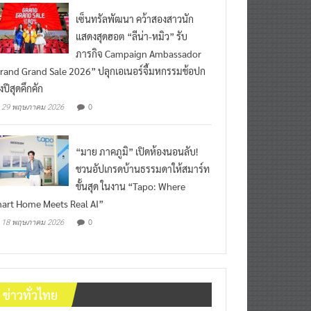
เซ็นทรัลพัฒนา คว้าสองสาวนัก
แสดงสุดฮอต “ลีน่า-หมิว” รับ
ภารกิจ Campaign Ambassador
rand Grand Sale 2026” ปลุกเอเนอร์จี้มหกรรมช้อปก
งปีสุดคึกคัก
0
29 พฤษภาคม 2026
“มาย ภาคภูมิ” เปิดห้องนอนลับ!
ชวนอัปเกรดบ้านธรรมดาให้สมาร์ท
ขั้นสุด ในงาน “Tapo: Where
art Home Meets Real AI”
0
18 พฤษภาคม 2026
ข่าวทั่วไทย