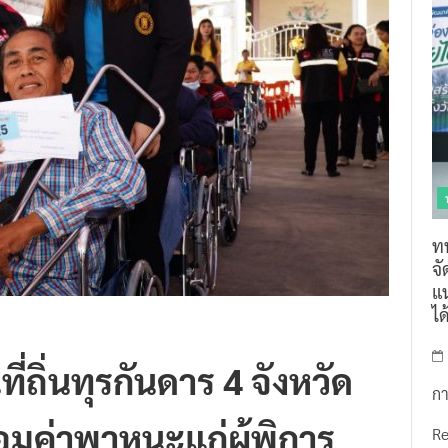
ท
จ
แน
ไ
นที่ถิ่นทุรกันดาร 4 จังหวัด
กา
อมค่าพาหนะแก่ผู้พิการ
R