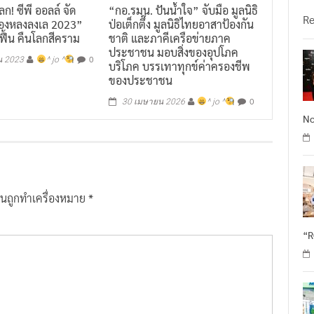
ก! ซีพี ออลล์ จัด
“กอ.รมน. ปันน้ำใจ” จับมือ มูลนิธิ
R
ลองหลงลงเล 2023”
ป่อเต็กตึ๊ง มูลนิธิไทยอาสาป้องกัน
กฟื้น คืนโลกสีคราม
ชาติ และภาคีเครือข่ายภาค
ประชาชน มอบสิ่งของอุปโภค
0
น 2023
^ jo ^
บริโภค บรรเทาทุกข์ค่าครองชีพ
ของประชาชน
0
30 เมษายน 2026
^ jo ^
No
ป็นถูกทำเครื่องหมาย
*
“