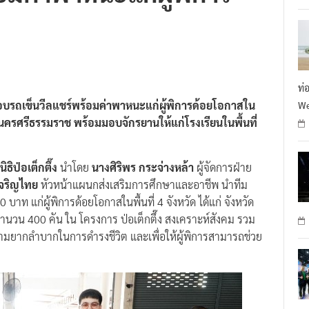
ท่
วัด มอบรถเข็นวีลแชร์พร้อมค่าพาหนะแก่ผู้พิการด้อยโอกาสใน
We
ะนครศรีธรรมราช พร้อมมอบจักรยานให้แก่โรงเรียนในพื้นที่
นิธิป่อเต็กตึ๊ง
นำโดย
นางศิริพร กระจ่างหล้า
ผู้จัดการฝ่าย
เจริญไทย
หัวหน้าแผนกส่งเสริมการศึกษาและอาชีพ นำทีม
าท แก่ผู้พิการด้อยโอกาสในพื้นที่ 4 จังหวัด ได้แก่ จังหวัด
นวน 400 คัน ใน โครงการ ป่อเต็กตึ๊ง สงเคราะห์สังคม รวม
ความยากลำบากในการดำรงชีวิต และเพื่อให้ผู้พิการสามารถช่วย