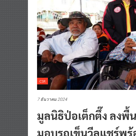
CSR
7 ธันวาคม 2024
มูลนิธิป่อเต็กตึ๊ง ลงพื้
มอบรถเข็นวีลแชร์พร้