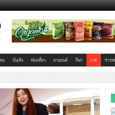
วชน
บันเทิง
ท่องเที่ยว
ยานยนต์
กีฬา
CSR
ข่าวท
ลักษณ์ตรีศูล สู่บทสรุปอันยิ่งใหญ่ของแกรนด์ทัวร์ จีน-อิตาลี ณ ถิ่นกำเน