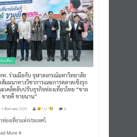
ท่องเที่ยว
ทท. ร่วมมือกับ จุฬาลงกรณ์มหาวิทยาลัย
ัดสัมมนาทางวิชาการและการตลาดเชิงรุก
ะเคล็ดลับปรับธุรกิจท่องเที่ยวไทย “ขาย
ด้ ขายดี ขายนาน”
0
5 สิงหาคม 2026
^ jo ^
รท่องเที่ยวแห่งประเทศไ
ead More