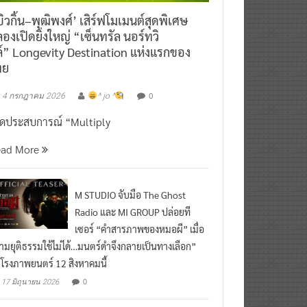
ิวกิ้น–พุฒิพงศ์’ เสิร์ฟโมเมนต์สุดพิเศษ
องเปิดยิ่งใหญ่ “เซ็นทรัล นอร์ทวิ
์” Longevity Destination แห่งแรกของ
ทย
0
4 กรกฎาคม 2026
^ jo ^
ิดประสบการณ์ “Multiply
ead More
M STUDIO จับมือ The Ghost
Radio และ MI GROUP ปล่อยที
เซอร์ “คำสารภาพของหมอผี” เมื่อ
ามยุติธรรมใช้ไม่ได้…มนตร์ดำจึงกลายเป็นทางเลือก”
กโรงภาพยนตร์ 12 สิงหาคมนี้
0
17 มิถุนายน 2026