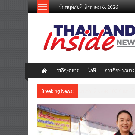
Skip
วันพฤหัสบดี, สิงหาคม 6, 2026
to
content
thailandinsidenew.com
Thailand
Inside
New
ธุรกิจ/ตลาด
ไอที
การศึกษา/เยา
Breaking News:
มาเซราติ ฉลอง 100 ปี แห่งสัญ