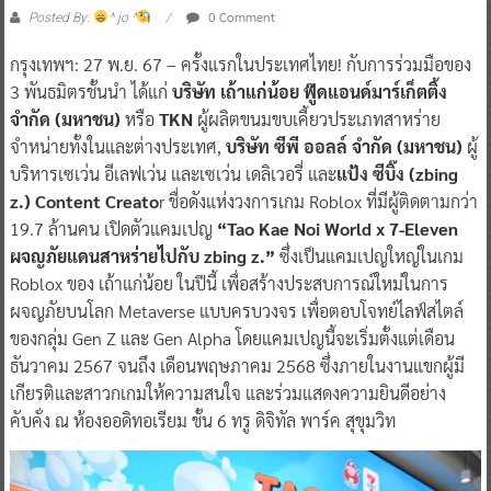
0 Comment
Posted By:
^ jo ^
กรุงเทพฯ: 27 พ.ย. 67 – ครั้งแรกในประเทศไทย! กับการร่วมมือของ
3 พันธมิตรชั้นนำ ได้แก่
บริษัท เถ้าแก่น้อย ฟู๊ดแอนด์มาร์เก็ตติ้ง
จำกัด (มหาชน)
หรือ
TKN
ผู้ผลิตขนมขบเคี้ยวประเภทสาหร่าย
จำหน่ายทั้งในและต่างประเทศ,
บริษัท ซีพี ออลล์ จำกัด (มหาชน)
ผู้
บริหารเซเว่น อีเลฟเว่น และเซเว่น เดลิเวอรี่ และ
แป้ง ซีบิ๊ง (zbing
z.) Content Creato
r ชื่อดังแห่งวงการเกม Roblox ที่มีผู้ติดตามกว่า
19.7 ล้านคน เปิดตัวแคมเปญ
“Tao Kae Noi World x 7-Eleven
ผจญภัยแดนสาหร่ายไปกับ zbing z.”
ซึ่งเป็นแคมเปญใหญ่ในเกม
Roblox ของ เถ้าแก่น้อย ในปีนี้ เพื่อสร้างประสบการณ์ใหม่ในการ
ผจญภัยบนโลก Metaverse แบบครบวงจร เพื่อตอบโจทย์ไลฟ์สไตล์
ของกลุ่ม Gen Z และ Gen Alpha โดยแคมเปญนี้จะเริ่มตั้งแต่เดือน
ธันวาคม 2567 จนถึง เดือนพฤษภาคม 2568 ซึ่งภายในงานแขกผู้มี
เกียรติและสาวกเกมให้ความสนใจ และร่วมแสดงความยินดีอย่าง
คับคั่ง ณ ห้องออดิทอเรียม ชั้น 6 ทรู ดิจิทัล พาร์ค สุขุมวิท