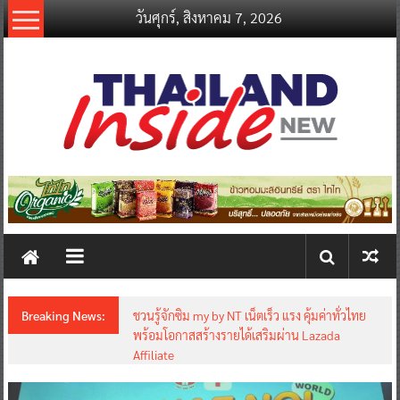
Skip
วันศุกร์, สิงหาคม 7, 2026
to
content
thailandinsidenew.com
Thailand
Inside
New
Breaking News:
ชวนรู้จักซิม my by NT เน็ตเร็ว แรง คุ้มค่าทั่วไทย
พร้อมโอกาสสร้างรายได้เสริมผ่าน Lazada
Affiliate