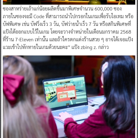
ซองสาหร่ายเถ้าแก่น้อยผลิตขึ้นมาพิเศษจำนวน 600,000 ซอง
ภายในซองจะมี Code ที่สามารถนำไปกรอกในเกมเพื่อรับไอเทม หรือ
บัฟพิเศษ เช่น บัฟวิ่งเร็ว 3 วัน, บัฟว่ายน้ำเร็ว 7 วัน หรือสกินพิเศษที่
แป้งได้ออกแบบไว้ในเกม โดยจะวางจำหน่ายในเดือนมกราคม 2568
ที่ร้าน 7-Eleven เท่านั้น และถ้าใครตกแต่งร้านสวย ๆ อาจได้เจอแป้ง
แวะเข้าไปทักทายในเกมด้วยนะคะ” แป้ง zbing z. กล่าว