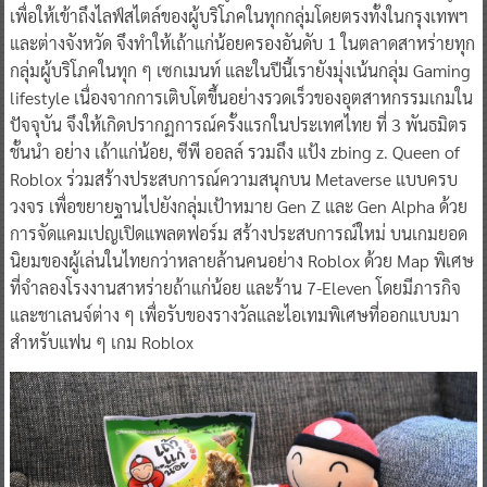
เพื่อให้เข้าถึงไลฟ์สไตล์ของผู้บริโภคในทุกกลุ่มโดยตรงทั้งในกรุงเทพฯ
และต่างจังหวัด จึงทำให้เถ้าแก่น้อยครองอันดับ 1 ในตลาดสาหร่ายทุก
กลุ่มผู้บริโภคในทุก ๆ เซกเมนท์ และในปีนี้เรายังมุ่งเน้นกลุ่ม Gaming
lifestyle เนื่องจากการเติบโตขึ้นอย่างรวดเร็วของอุตสาหกรรมเกมใน
ปัจจุบัน จึงให้เกิดปรากฏการณ์ครั้งแรกในประเทศไทย ที่ 3 พันธมิตร
ชั้นนำ อย่าง เถ้าแก่น้อย, ซีพี ออลล์ รวมถึง แป้ง zbing z. Queen of
Roblox ร่วมสร้างประสบการณ์ความสนุกบน Metaverse แบบครบ
วงจร เพื่อขยายฐานไปยังกลุ่มเป้าหมาย Gen Z และ Gen Alpha ด้วย
การจัดแคมเปญเปิดแพลตฟอร์ม สร้างประสบการณ์ใหม่ บนเกมยอด
นิยมของผู้เล่นในไทยกว่าหลายล้านคนอย่าง Roblox ด้วย Map พิเศษ
ที่จำลองโรงงานสาหร่ายถ้าแก่น้อย และร้าน 7-Eleven โดยมีภารกิจ
และชาเลนจ์ต่าง ๆ เพื่อรับของรางวัลและไอเทมพิเศษที่ออกแบบมา
สำหรับแฟน ๆ เกม Roblox