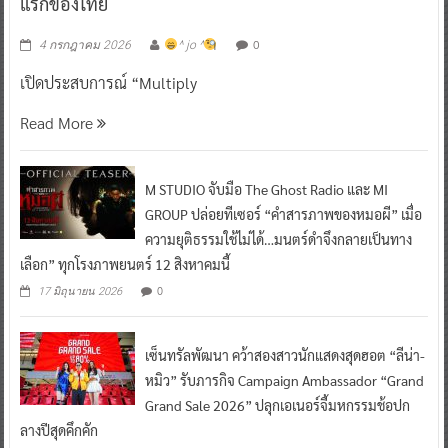
แรกของไทย
0
4 กรกฎาคม 2026
^ jo ^
เปิดประสบการณ์ “Multiply
Read More
M STUDIO จับมือ The Ghost Radio และ MI
GROUP ปล่อยทีเซอร์ “คำสารภาพของหมอผี” เมื่อ
ความยุติธรรมใช้ไม่ได้…มนตร์ดำจึงกลายเป็นทาง
เลือก” ทุกโรงภาพยนตร์ 12 สิงหาคมนี้
0
17 มิถุนายน 2026
เซ็นทรัลพัฒนา คว้าสองสาวนักแสดงสุดฮอต “ลีน่า-
หมิว” รับภารกิจ Campaign Ambassador “Grand
Grand Sale 2026” ปลุกเอเนอร์จี้มหกรรมช้อปก
ลางปีสุดคึกคัก