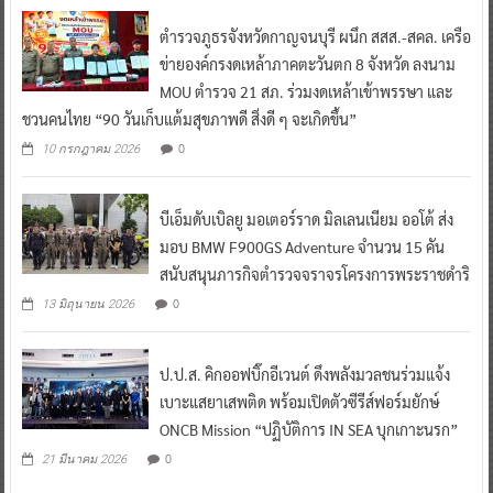
ตำรวจภูธรจังหวัดกาญจนบุรี ผนึก สสส.-สคล. เครือ
ข่ายองค์กรงดเหล้าภาคตะวันตก 8 จังหวัด ลงนาม
MOU ตำรวจ 21 สภ. ร่วมงดเหล้าเข้าพรรษา และ
ชวนคนไทย “90 วันเก็บแต้มสุขภาพดี สิ่งดี ๆ จะเกิดขึ้น”
0
10 กรกฎาคม 2026
บีเอ็มดับเบิลยู มอเตอร์ราด มิลเลนเนียม ออโต้ ส่ง
มอบ BMW F900GS Adventure จำนวน 15 คัน
สนับสนุนภารกิจตำรวจจราจรโครงการพระราชดำริ
0
13 มิถุนายน 2026
ป.ป.ส. คิกออฟบิ๊กอีเวนต์ ดึงพลังมวลชนร่วมแจ้ง
เบาะแสยาเสพติด พร้อมเปิดตัวซีรีส์ฟอร์มยักษ์
ONCB Mission “ปฏิบัติการ IN SEA บุกเกาะนรก”
0
21 มีนาคม 2026