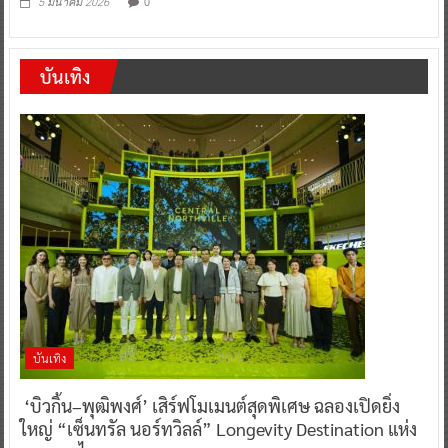
0
5 มีนาคม 2026
บันเทิง
บันเทิง
‘บิวกิ้น–พุฒิพงศ์’ เสิร์ฟโมเมนต์สุดพิเศษ ฉลองเปิดยิ่ง
ใหญ่ “เซ็นทรัล นอร์ทวิลล์” Longevity Destination แห่ง