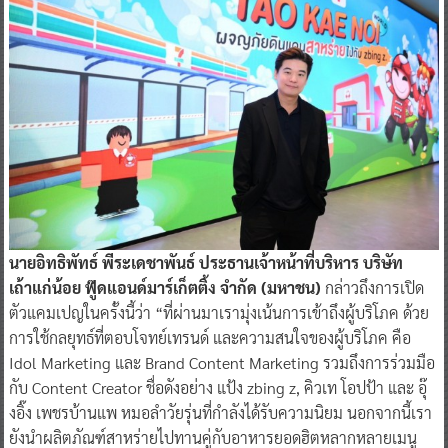
นายอิทธิพัทธ์ พีระเดชาพันธ์ ประธานเจ้าหน้าที่บริหาร บริษัท
เถ้าแก่น้อย ฟู๊ดแอนด์มาร์เก็ตติ้ง จำกัด (มหาชน)
กล่าวถึงการเปิด
ตัวแคมเปญในครั้งนี้ว่า “ที่ผ่านมาเรามุ่งเน้นการเข้าถึงผู้บริโภค ด้วย
การใช้กลยุทธ์ที่ตอบโจทย์เทรนด์ และความสนใจของผู้บริโภค คือ
Idol Marketing และ Brand Content Marketing รวมถึงการร่วมมือ
กับ Content Creator ชื่อดังอย่าง แป้ง zbing z, คิวเท โอปป้า และ อุ๊
งอิ๊ง เพชรบ้านแพ หมอลำวัยรุ่นที่กำลังได้รับความนิยม นอกจากนี้เรา
ยังนำผลิตภัณฑ์สาหร่ายไปทานคู่กับอาหารยอดฮิตหลากหลายเมนู