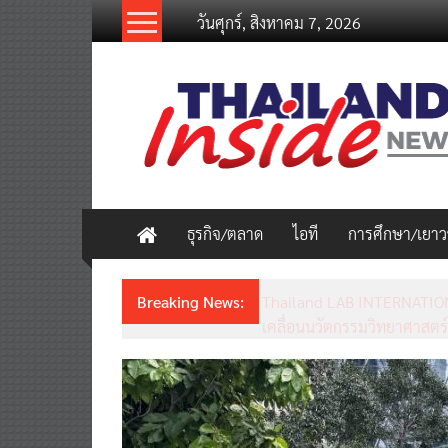
Skip
วันศุกร์, สิงหาคม 7, 2026
to
content
thailandinsidenew.com
Thailand
Inside
New
ธุรกิจ/ตลาด
ไอที
การศึกษา/เยา
Breaking News:
Thailand LAB INTERNATION
เคลื่อนนวัตกรรมวิทยาศาสตร์