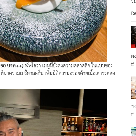
วั
R
No
(350 บาท++)
พัฟโลวา เมนูนี้ยังคงความคลาสสิก ในแบบของ
ี่มาความเปรี้ยวสดชื่น เพิ่มมิติความอร่อยด้วยเนื้อเสาวรสสด
“