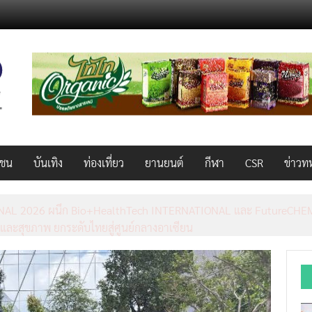
วชน
บันเทิง
ท่องเที่ยว
ยานยนต์
กีฬา
CSR
ข่าวท
AL 2026 ผนึก Bio+HealthTech INTERNATIONAL และ FutureCHEM 
และสุขภาพ ยกระดับไทยสู่ศูนย์กลางอาเซียน