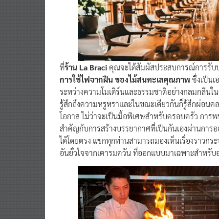
ที่
ร้าน La Braci
คุณจะได้สัมผัสประสบการณ์การรับป
การใช้ไฟจากฝืน ของไม้สนทะเลคุณภาพ
ซึ่งเป็น
ระหว่างความโมเดิร์นและธรรมชาติอย่างกลมกลืนในคอ
รู้สึกถึงความหรูหราและในขณะเดียวกันก็รู้สึกผ่อนคลา
โอกาส ไม่ว่าจะเป็นมื้อพิเศษสำหรับครอบครัว การพบ
สำคัญกับการสร้างบรรยากาศที่เป็นกันเองผ่านการ
ได้โดยตรง แขกทุกท่านสามารถมองเห็นเรื่องราวกระ
อันยั่วใจจากเตารมควัน ที่ออกแบบมาเฉพาะสำหรับ