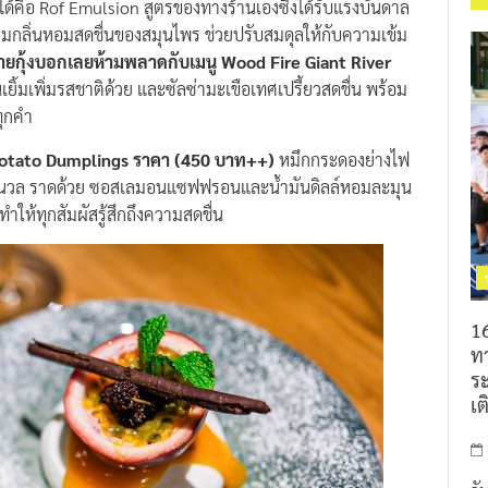
่ได้คือ Rof Emulsion สูตรของทางร้านเองซึ่งได้รับแรงบันดาล
มกลิ่นหอมสดชื่นของสมุนไพร ช่วยปรับสมดุลให้กับความเข้ม
ยกุ้งบอกเลยห้ามพลาดกับเมนู Wood Fire Giant River
มันเยิ้มเพิ่มรสชาติด้วย และซัลซ่ามะเขือเทศเปรี้ยวสดชื่น พร้อม
ทุกคำ
Potato Dumplings ราคา (450 บาท++)
หมึกกระดองย่างไฟ
นื้อนุ่มนวล ราดด้วย ซอสเลมอนแซฟฟรอนและน้ำมันดิลล์หอมละมุน
ห้ทุกสัมผัสรู้สึกถึงความสดชื่น
16
ท
ร
เต