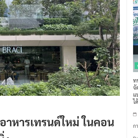
ท
จ
แน
ไ
านอาหารเทรนด์ใหม่ ในคอน
กา