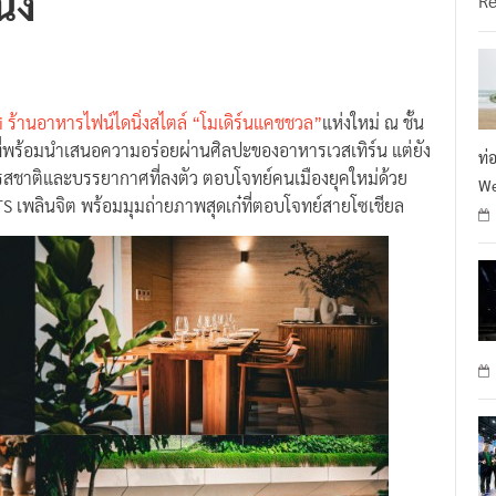
่ง
R
i ร้านอาหารไฟน์ไดนิ่งสไตล์ “โมเดิร์นแคชชวล”
แห่งใหม่ ณ ชั้น
ี่พร้อมนำเสนอความอร่อยผ่านศิลปะของอาหารเวสเทิร์น แต่ยัง
ท่
ชาติและบรรยากาศที่ลงตัว ตอบโจทย์คนเมืองยุคใหม่ด้วย
We
TS เพลินจิต พร้อมมุมถ่ายภาพสุดเก๋ที่ตอบโจทย์สายโซเชียล