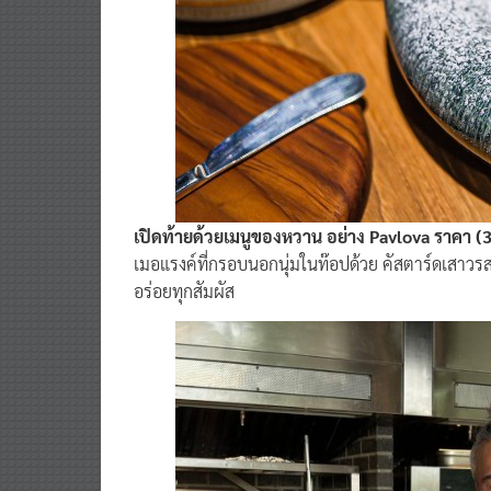
เปิดท้ายด้วยเมนูของหวาน อย่าง Pavlova ราคา 
เมอแรงค์ที่กรอบนอกนุ่มในท๊อปด้วย คัสตาร์ดเสาวรสท
อร่อยทุกสัมผัส