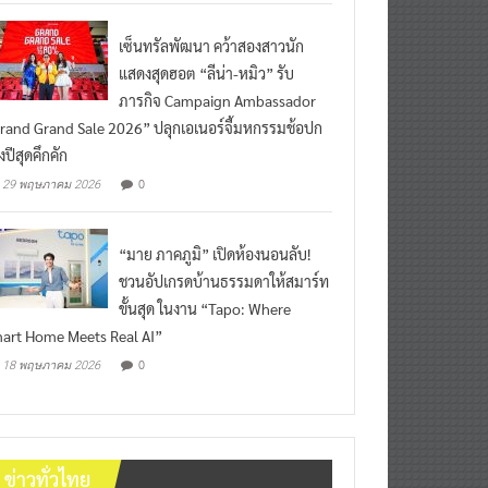
เซ็นทรัลพัฒนา คว้าสองสาวนัก
แสดงสุดฮอต “ลีน่า-หมิว” รับ
ภารกิจ Campaign Ambassador
rand Grand Sale 2026” ปลุกเอเนอร์จี้มหกรรมช้อปก
งปีสุดคึกคัก
0
29 พฤษภาคม 2026
“มาย ภาคภูมิ” เปิดห้องนอนลับ!
ชวนอัปเกรดบ้านธรรมดาให้สมาร์ท
ขั้นสุด ในงาน “Tapo: Where
art Home Meets Real AI”
0
18 พฤษภาคม 2026
ข่าวทั่วไทย