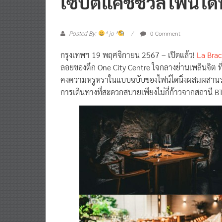
เซปต์แคชชวลไฟน์ไดนิ
0 Comment
Posted By:
^ jo ^
กรุงเทพฯ 19 พฤศจิกายน 2567 – เปิดแล้ว!
La Brac
ลอยของตึก One City Centre ใจกลางย่านเพลินจิต ท
คงความหรูหราในแบบฉบับของไฟน์ไดนิ่งผสมผสานรส
การเดินทางที่สะดวกสบายเพียงไม่กี่ก้าวจากสถานี B