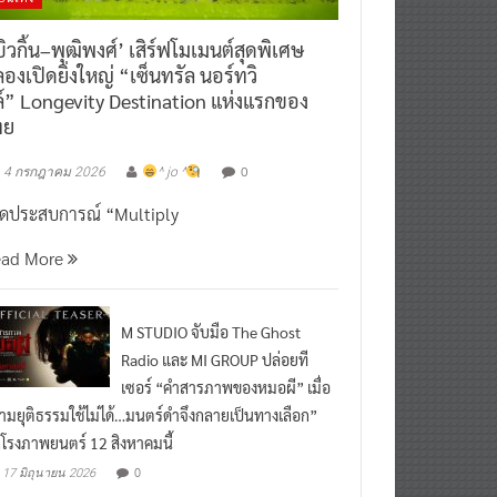
ิวกิ้น–พุฒิพงศ์’ เสิร์ฟโมเมนต์สุดพิเศษ
องเปิดยิ่งใหญ่ “เซ็นทรัล นอร์ทวิ
์” Longevity Destination แห่งแรกของ
ทย
0
4 กรกฎาคม 2026
^ jo ^
ิดประสบการณ์ “Multiply
ead More
M STUDIO จับมือ The Ghost
Radio และ MI GROUP ปล่อยที
เซอร์ “คำสารภาพของหมอผี” เมื่อ
ามยุติธรรมใช้ไม่ได้…มนตร์ดำจึงกลายเป็นทางเลือก”
กโรงภาพยนตร์ 12 สิงหาคมนี้
0
17 มิถุนายน 2026