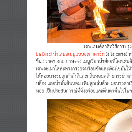
เชฟแบงค์สาธิทวิธีการป
La Braci นำเสนอเมนูแบบอะลาคาร์ท
(à la carte) ห
ชิ้น ( ราคา 350 บาท++) เมนูเรียกน้ำย่อยที่โดดเด
เชฟจะเผาโลหะทรงกรวยจนร้อนจัดและเติมไขมัน
ให้หอยนางรมสุกกำลังดีและกลิ่นหอมคล้ายการย่างถ่
บล๊อง และน้ำมันต้นหอม เพิ่มลูกเล่นด้วย มะนาวคาเวี
หอย เป็นประสบการณ์ที่ทั้งอร่อยและตื่นตาตื่นใจใน