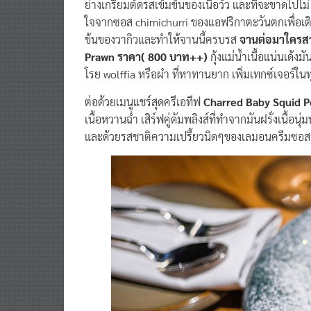
ย่างเกรียมตัดรสเข้มข้นของเนื้อวัว และที่จะขาดไปไม
ใจจากซอส chimichurri ของแอฟริกาตะวันตกเพื่อเติ
ข้นของวากิวและทำให้จานนี้ครบรส
จานต่อมาใครสา
Prawn ราคา( 800 บาท++)
กุ้งแม่น้ำเนื้อแน่นเด้ง
โรย wolffia หรือผำ ที่หาทานยาก เพิ่มเทกซ์เจอร์ใน
ต่อด้วยเมนูแชร์สุดครีเอทีฟ
Charred Baby Squid 
เนื้อหวานฉ่ำ เสิร์ฟคู่ดัมพลิงส์ที่ทำจากมันฝรั่งเ
และด้วยรสชาติความเปรี้ยวนิดๆของเลมอนครีมซอสทำใ