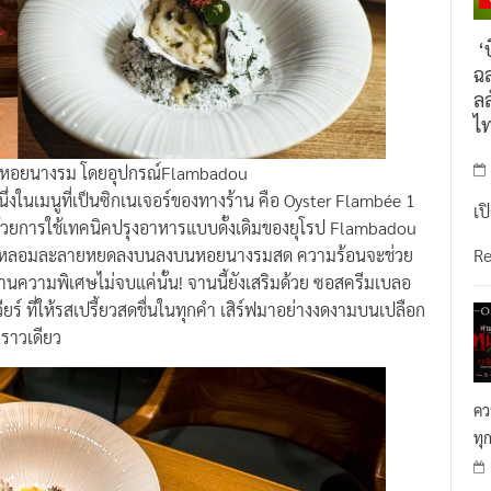
‘บ
ฉล
ลล
ไ
รุงหอยนางรม โดยอุปกรณ์Flambadou
นึ่งในเมนูที่เป็นซิกเนเจอร์ของทางร้าน คือ Oyster Flambée 1
เป
่นด้วยการใช้เทคนิคปรุงอาหารแบบดั้งเดิมของยุโรป Flambadou
ให้หลอมละลายหยดลงบนลงบนหอยนางรมสด ความร้อนจะช่วย
R
านความพิเศษไม่จบแค่นั้น! จานนี้ยังเสริมด้วย ซอสครีมเบลอ
ยร์ ที่ให้รสเปรี้ยวสดชื่นในทุกคำ เสิร์ฟมาอย่างงดงามบนเปลือก
คราวเดียว
คว
ทุ