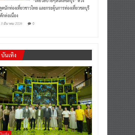
“เที่ยวสบายๆสไตล์ชลบุรี” หวัง
งดูดนักท่องเที่ยวชาวไทย และกระตุ้นการท่องเที่ยวชลบุรี
คักต่อเนื่อง
0
5 มีนาคม 2026
บันเทิง
บันเทิง