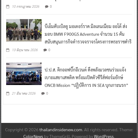
0
10 กรกฎาคม 2026
บีเอ็มดับเบิลยู มอเตอร์ราด มิลเลนเนียม ออโต้ ส่ง
มอบ BMW F900GS Adventure จำนวน 15 คัน
สนับสนุนภารกิจตำรวจจราจรโครงการพระราชดำริ
0
13 มิถุนายน 2026
ป.ป.ส. คิกออฟบิ๊กอีเวนต์ ดึงพลังมวลชนร่วมแจ้ง
เบาะแสยาเสพติด พร้อมเปิดตัวซีรีส์ฟอร์มยักษ์
ONCB Mission “ปฏิบัติการ IN SEA บุกเกาะนรก”
0
21 มีนาคม 2026
Copyright © 2026
thailandinsidenew.com
. All rights reserved. Theme:
ColorNews
by ThemeGrill. Powered by
WordPress
.