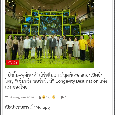
บันเทิง
‘บิวกิ้น–พุฒิพงศ์’ เสิร์ฟโมเมนต์สุดพิเศษ ฉลองเปิดยิ่ง
ใหญ่ “เซ็นทรัล นอร์ทวิลล์” Longevity Destination แห่ง
แรกของไทย
0
4 กรกฎาคม 2026
^ jo ^
เปิดประสบการณ์ “Multiply