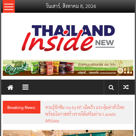
Skip
วันเสาร์, สิงหาคม 8, 2026
to
content
thailandinsidenew.com
Thailand
Inside
New
Breaking News:
ชวนรู้จักซิม my by NT เน็ตเร็ว แรง คุ้มค่าทั่วไทย
พร้อมโอกาสสร้างรายได้เสริมผ่าน Lazada
Affiliate