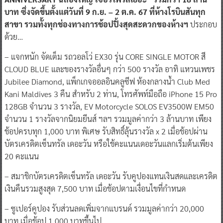
บาท ซึ่งจัดขึ้นตั้งแต่วันที่ 9 ก.ย. – 2 ต.ค. 67 ที่ห้างโรบินสันทุก
สาขา รวมทั้งทุกช่องทางการช้อปปิ้งสุดสะดวกของห้างฯ
ประกอบ
ด้วย…
– แจกหนัก จัดเต็ม รถวอลโว่ EX30 รุ่น CORE SINGLE MOTOR สี
CLOUD BLUE และของรางวัลอื่นๆ กว่า 500 รางวัล อาทิ แหวนเพชร
Jubilee Diamond, แพ็กเกจออลอินคลูซีฟ ห้องกลางน้ำ Club Med
Kani Maldives 3 คืน สำหรับ 2 ท่าน, โทรศัพท์มือถือ iPhone 15 Pro
128GB จำนวน 3 รางวัล, EV Motorcycle SOLOS EV3500W EM50
จำนวน 1 รางวัลจากนิยมยีนส์ ฯลฯ รวมมูลค่ากว่า 3 ล้านบาท เพียง
ช้อปครบทุก 1,000 บาท พิเศษ รับสิทธิ์ลุ้นรางวัล x 2 เมื่อช้อปผ่าน
บัตรเครดิตเซ็นทรัล เดอะวัน หรือใช้คะแนนเดอะวันแลกเริ่มต้นเพียง
20 คะแนน
– สมาชิกบัตรเครดิตเซ็นทรัล เดอะวัน รับคูปองแทนเงินสดและเครดิต
เงินคืนรวมสูงสุด 7,500 บาท เมื่อช้อปตามเงื่อนไขที่กำหนด
– ซูเปอร์คูปอง รับส่วนลดเพิ่มจากแบรนด์ รวมมูลค่ากว่า 20,000
บาท เมื่อช้อป 1,000 บาทขึ้นไป