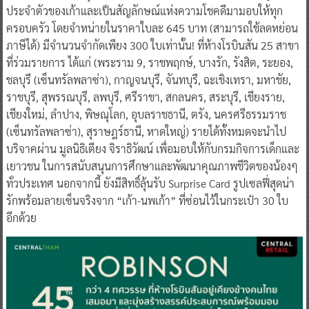
ประจำตัวของเก้าและเป็นสัญลักษณ์แห่งความโชคดีมามอบให้ทุก
ครอบครัว โดยจำหน่ายในราคาใบละ 645 บาท (สามารถใช้ลดหย่อน
ภาษีได้) มีจำนวนจำกัดเพียง 300 ใบเท่านั้น! ที่ห้างโรบินสัน 25 สาขา
ที่ร่วมรายการ ได้แก่ (พระราม 9, ราชพฤกษ์, บางรัก, รังสิต, ระยอง,
ชลบุรี (เซ็นทรัลพลาซ่า), กาญจนบุรี, จันทบุรี, ฉะเชิงเทรา, มหาชัย,
ราชบุรี, สุพรรณบุรี, ลพบุรี, ศรีราชา, สกลนคร, สระบุรี, เชียงราย,
เชียงใหม่, ลำปาง, พิษณุโลก, อุบลราชธานี, ตรัง, นครศรีธรรมราช
(เซ็นทรัลพลาซ่า), สุราษฎร์ธานี, หาดใหญ่) รายได้ทั้งหมดจะนำไป
บริจาคผ่าน มูลนิธิเตียง จิราธิวัฒน์ เพื่อมอบให้กับกรมกิจการเด็กและ
เยาวชน ในการสนับสนุนการศึกษาและพัฒนาคุณภาพชีวิตของน้องๆ
ทั่วประเทศ นอกจากนี้ ยังมีสิทธิ์ลุ้นรับ Surprise Card รูปเซลฟี่สุดน่า
รักพร้อมลายเซ็นจริงจาก “เก้า-นพเก้า” ที่ซ่อนไว้ในกระเป๋า 30 ใบ
อีกด้วย