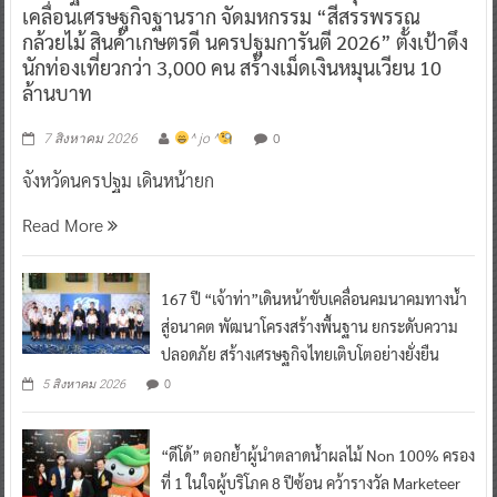
เคลื่อนเศรษฐกิจฐานราก จัดมหกรรม “สีสรรพรรณ
กล้วยไม้ สินค้าเกษตรดี นครปฐมการันตี 2026” ตั้งเป้าดึง
นักท่องเที่ยวกว่า 3,000 คน สร้างเม็ดเงินหมุนเวียน 10
ล้านบาท
0
7 สิงหาคม 2026
^ jo ^
จังหวัดนครปฐม เดินหน้ายก
Read More
167 ปี “เจ้าท่า”เดินหน้าขับเคลื่อนคมนาคมทางน้ำ
สู่อนาคต พัฒนาโครงสร้างพื้นฐาน ยกระดับความ
ปลอดภัย สร้างเศรษฐกิจไทยเติบโตอย่างยั่งยืน
0
5 สิงหาคม 2026
“ดีโด้” ตอกย้ำผู้นำตลาดน้ำผลไม้ Non 100% ครอง
ที่ 1 ในใจผู้บริโภค 8 ปีซ้อน คว้ารางวัล Marketeer