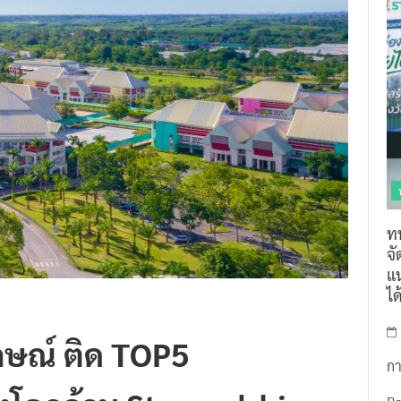
ท
จ
แน
ไ
กษณ์ ติด TOP5
กา
งโลกด้าน Stewardship
R