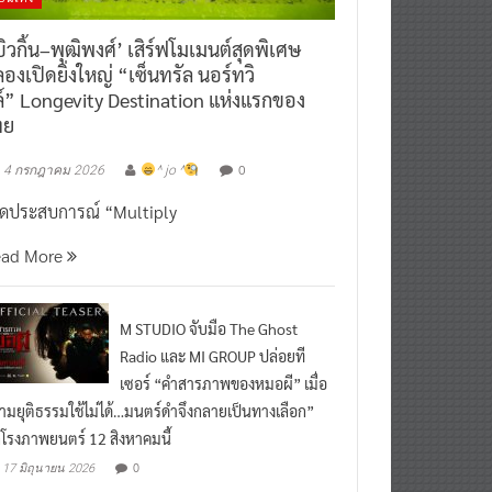
ิวกิ้น–พุฒิพงศ์’ เสิร์ฟโมเมนต์สุดพิเศษ
องเปิดยิ่งใหญ่ “เซ็นทรัล นอร์ทวิ
์” Longevity Destination แห่งแรกของ
ทย
0
4 กรกฎาคม 2026
^ jo ^
ิดประสบการณ์ “Multiply
ead More
M STUDIO จับมือ The Ghost
Radio และ MI GROUP ปล่อยที
เซอร์ “คำสารภาพของหมอผี” เมื่อ
ามยุติธรรมใช้ไม่ได้…มนตร์ดำจึงกลายเป็นทางเลือก”
กโรงภาพยนตร์ 12 สิงหาคมนี้
0
17 มิถุนายน 2026