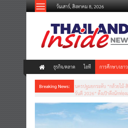
Skip
วันเสาร์, สิงหาคม 8, 2026
to
content
thailandinsidenew.com
Thailand
Inside
New
ธุรกิจ/ตลาด
ไอที
การศึกษา/เยา
Breaking News:
ชวนรู้จักซิม my by NT เน็ตเร