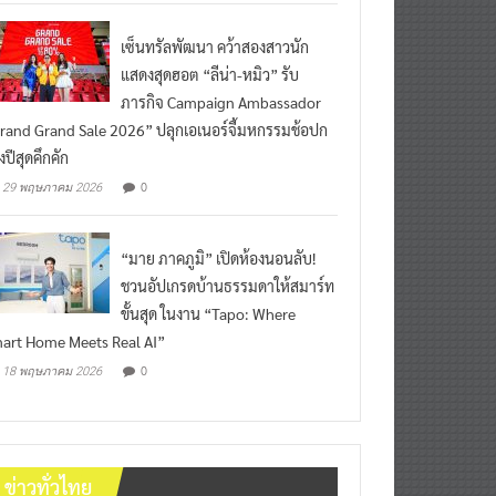
เซ็นทรัลพัฒนา คว้าสองสาวนัก
แสดงสุดฮอต “ลีน่า-หมิว” รับ
ภารกิจ Campaign Ambassador
rand Grand Sale 2026” ปลุกเอเนอร์จี้มหกรรมช้อปก
งปีสุดคึกคัก
0
29 พฤษภาคม 2026
“มาย ภาคภูมิ” เปิดห้องนอนลับ!
ชวนอัปเกรดบ้านธรรมดาให้สมาร์ท
ขั้นสุด ในงาน “Tapo: Where
art Home Meets Real AI”
0
18 พฤษภาคม 2026
ข่าวทั่วไทย