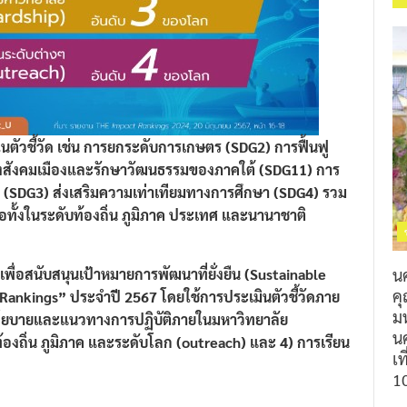
ัวชี้วัด เช่น การยกระดับการเกษตร (SDG2) การฟื้นฟู
งสังคมเมืองและรักษาวัฒนธรรมของภาคใต้ (SDG11) การ
(SDG3) ส่งเสริมความเท่าเทียมทางการศึกษา (SDG4) รวม
ทั้งในระดับท้องถิ่น ภูมิภาค ประเทศ และนานาชาติ
น
เพื่อสนับสนุนเป้าหมายการพัฒนาที่ยั่งยืน (Sustainable
ค
ankings” ประจำปี 2567 โดยใช้การประเมินตัวชี้วัดภาย
ม
2) นโยบายและแนวทางการปฏิบัติภายในมหาวิทยาลัย
นค
้องถิ่น ภูมิภาค และระดับโลก (outreach) และ 4) การเรียน
เท
1