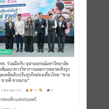
ท่องเที่ยว
ทท. ร่วมมือกับ จุฬาลงกรณ์มหาวิทยาลัย
ัดสัมมนาทางวิชาการและการตลาดเชิงรุก
ะเคล็ดลับปรับธุรกิจท่องเที่ยวไทย “ขาย
ด้ ขายดี ขายนาน”
0
5 สิงหาคม 2026
^ jo ^
รท่องเที่ยวแห่งประเทศไ
ead More