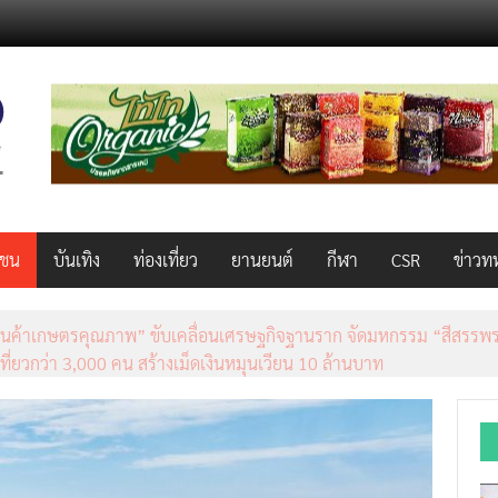
วชน
บันเทิง
ท่องเที่ยว
ยานยนต์
กีฬา
CSR
ข่าวท
็ว แรง คุ้มค่าทั่วไทยพร้อมโอกาสสร้างรายได้เสริมผ่าน Lazada Affiliate