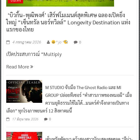
บันเทิง
‘บิวกิ้น–พุฒิพงศ์’ เสิร์ฟโมเมนต์สุดพิเศษ ฉลองเปิดยิ่ง
ใหญ่ “เซ็นทรัล นอร์ทวิลล์” Longevity Destination แห่ง
แรกของไทย
0
4 กรกฎาคม 2026
^ jo ^
เปิดประสบการณ์ “Multiply
Read More
M STUDIO จับมือ The Ghost Radio และ MI
GROUP ปล่อยทีเซอร์ “คำสารภาพของหมอผี” เมื่อ
ความยุติธรรมใช้ไม่ได้…มนตร์ดำจึงกลายเป็นทาง
เลือก” ทุกโรงภาพยนตร์ 12 สิงหาคมนี้
0
17 มิถุนายน 2026
เซ็นทรัลพัฒนา คว้าสองสาวนักแสดงสุดฮอต “ลีน่า-