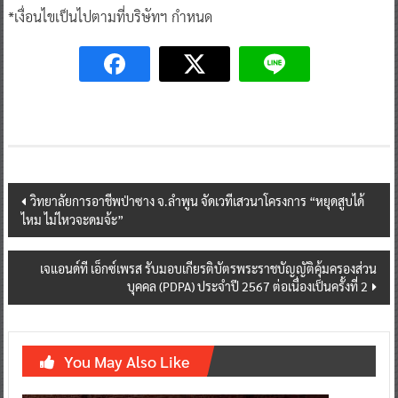
*เงื่อนไขเป็นไปตามที่บริษัทฯ กำหนด
Post
วิทยาลัยการอาชีพป่าซาง จ.ลำพูน จัดเวทีเสวนาโครงการ “หยุดสูบได้
ไหม ไม่ไหวจะดมจ้ะ”
navigation
เจแอนด์ที เอ็กซ์เพรส รับมอบเกียรติบัตรพระราชบัญญัติคุ้มครองส่วน
บุคคล (PDPA) ประจำปี 2567 ต่อเนื่องเป็นครั้งที่ 2
You May Also Like