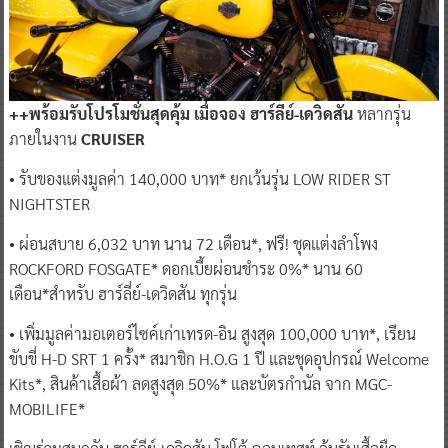
++พร้อมรับโปรโมชั่นสุดคุ้ม เมื่อจอง ฮาร์ลีย์-เดวิดสัน
หลากรุ่น
ภายในงาน
CRUISER
• รับของแต่งมูลค่า 140,000 บาท* ยกเว้นรุ่น LOW RIDER ST
NIGHTSTER
• ผ่อนสบาย 6,032 บาท นาน 72 เดือน*, ฟรี! ชุดแต่งลำโพง
ROCKFORD FOSGATE* ดอกเบี้ยผ่อนชำระ 0%* นาน 60
เดือน*สำหรับ ฮาร์ลี่ย์-เดวิดสัน ทุกรุ่น
• เพิ่มมูลค่ามอเตอร์ไซค์เก่าเทรด-อิน สูงสุด 100,000 บาท*, เรียน
ขับขี่ H-D SRT 1 ครั้ง* สมาชิก H.O.G 1 ปี และชุดอุปกรณ์ Welcome
Kits*, สินค้าเสื้อผ้า ลดสูงสุด 50%* และบัตรกำนัล จาก MGC-
MOBILIFE*