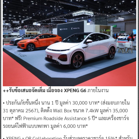
++รับข้อเสนอจัดเต็ม เมื่อจอง XPENG G6
ภายในงาน
• ประกันภัยชั้นหนึ่ง นาน 1 ปี มูลค่า 30,000 บาท* (ส่งมอบภายใน
31 ตุลาคม 2567), ติดตั้ง Wall Box ขนาด 7.4kW มูลค่า 35,000
บาท* ฟรี! Premium Roadside Assistance 5 ปี* และเครื่องชาร์จ
รถยนต์ไฟฟ้าแบบพกพา มูลค่า 6,000 บาท*
• XPENG x OR Collaboration รับส่วนลดราคาชาร์จ 15%* สำหรับ