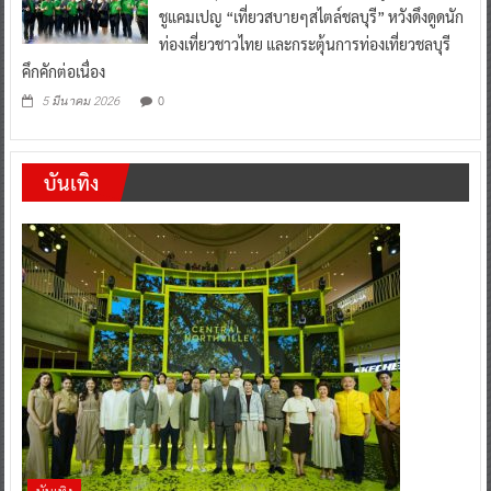
ชูแคมเปญ “เที่ยวสบายๆสไตล์ชลบุรี” หวังดึงดูดนัก
ท่องเที่ยวชาวไทย และกระตุ้นการท่องเที่ยวชลบุรี
คึกคักต่อเนื่อง
0
5 มีนาคม 2026
บันเทิง