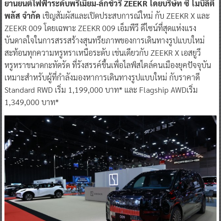
ยานยนต์ไฟฟ้าระดับพรีเมียม-ลักชัวรี่ ZEEKR โดยบริษัท ซี โมบิลิตี้
พลัส จำกัด
เชิญสัมผัสและเปิดประสบการณ์ใหม่ กับ ZEEKR X และ
ZEEKR 009 โดยเฉพาะ ZEEKR 009 เอ็มพีวี ดีไซน์ที่สุดแห่งแรง
บันดาลใจในการสรรสร้างสุนทรียภาพของการเดินทางรูปแบบใหม่
สะท้อนทุกความหรูหราเหนือระดับ เช่นเดียวกับ ZEEKR X เอสยูวี
หรูหราขนาดกะทัดรัด ที่รังสรรค์ขึ้นเพื่อไลฟ์สไตล์คนเมืองยุคปัจจุบัน
เหมาะสำหรับผู้ที่กำลังมองหาการเดินทางรูปแบบใหม่ กับราคาดี
Standard RWD เริ่ม 1,199,000 บาท* และ Flagship AWDเริ่ม
1,349,000 บาท*