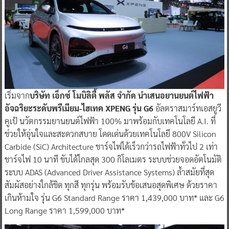
เริ่มจาก
บริษัท เอ็กซ์ โมบิลิตี้ พลัส จำกัด นำเสนอยานยนต์ไฟฟ้า
อัจฉริยะระดับพรีเมียม-ไฮเทค XPENG รุ่น G6
อัลตราสมาร์ทเอสยูวี
คูเป้ นวัตกรรมยานยนต์ไฟฟ้า 100% มาพร้อมกับเทคโนโลยี A.I. ที่
ช่วยให้อุ่นใจและสะดวกสบาย โดดเด่นด้วยเทคโนโลยี 800V Silicon
Carbide (SiC) Architecture ชาร์จไฟได้เร็วกว่ารถไฟฟ้าทั่วไป 2 เท่า
ชาร์จไฟ 10 นาที ขับได้ไกลสุด 300 กิโลเมตร ระบบช่วยจอดอัตโนมัติ
ระบบ ADAS (Advanced Driver Assistance Systems) ล้ำสมัยที่สุด
สัมผัสอย่างใกล้ชิด ทุกสี ทุกรุ่น พร้อมรับข้อเสนอสุดพิเศษ ด้วยราคา
เกินห้ามใจ รุ่น G6 Standard Range ราคา 1,439,000 บาท* และ G6
Long Range ราคา 1,599,000 บาท*