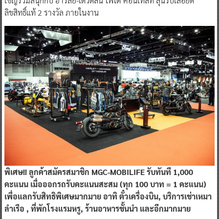
เชิญร่วมสนุกกับ ฮาร์ลีย์-เดวิดสัน โฟโต้ คอนเทสท์ ลุ้นรับเสื้อยืด
ลิขสิทธิ์แท้ 2 รางวัล ภายในงาน
พิเศษ!! ลูกค้าสมัครสมาชิก MGC-MOBILIFE รับทันที 1,000
คะแนน เมื่อออกรถรับคะแนนสะสม (ทุก 100 บาท = 1 คะแนน)
เพื่อแลกรับสิทธิพิเศษมากมาย อาทิ ตั๋วเครื่องบิน, บริการเช่าเหมา
ลำเรือ , ที่พักโรงแรมหรู, ร้านอาหารชั้นนำ และอีกมากมาย