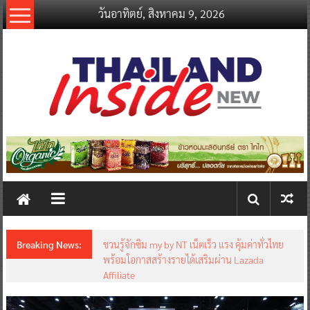
Skip
วันอาทิตย์, สิงหาคม 9, 2026
to
content
thailandinsidenew.com
Thailand
Inside
New
Breaking News:
ชวนรู้จักซิม my by NT เน็ตเร็ว แรง คุ้มค่าทั่วไทย
พร้อมโอกาสสร้างรายได้เสริมผ่าน Lazada
Affiliate