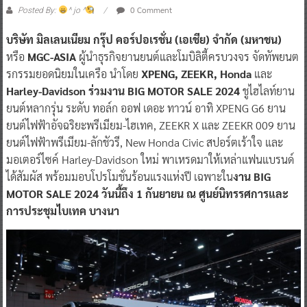
0 Comment
Posted By:
^ jo ^
บริษัท มิลเลนเนียม กรุ๊ป คอร์ปอเรชั่น (เอเชีย) จำกัด (มหาชน)
หรือ
MGC-ASIA
ผู้นำธุรกิจยานยนต์และโมบิลิตี้ครบวงจร จัดทัพยนต
รกรรมยอดนิยมในเครือ นำโดย
XPENG, ZEEKR, Honda
และ
Harley-Davidson ร่วมงาน BIG MOTOR SALE 2024
ชูไฮไลท์ยาน
ยนต์หลากรุ่น ระดับ ทอล์ก ออฟ เดอะ ทาวน์ อาทิ XPENG G6 ยาน
ยนต์ไฟฟ้าอัจฉริยะพรีเมียม-ไฮเทค, ZEEKR X และ ZEEKR 009 ยาน
ยนต์ไฟฟ้าพรีเมียม-ลักชัวรี, New Honda Civic สปอร์ตเร้าใจ และ
มอเตอร์ไซค์ Harley-Davidson ใหม่ พาเหรดมาให้เหล่าแฟนแบรนด์
ได้สัมผัส พร้อมมอบโปรโมชั่นร้อนแรงแห่งปี เฉพาะใน
งาน BIG
MOTOR SALE 2024 วันนี้ถึง 1 กันยายน ณ ศูนย์นิทรรศการและ
การประชุมไบเทค บางนา