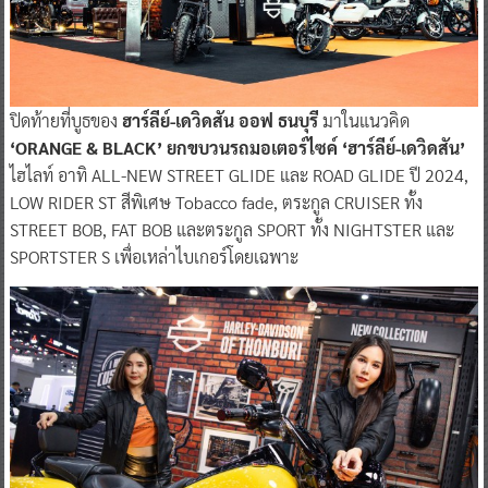
ปิดท้ายที่บูธของ
ฮาร์ลีย์-เดวิดสัน ออฟ ธนบุรี
มาในแนวคิด
‘ORANGE & BLACK’ ยกขบวนรถมอเตอร์ไซค์ ‘ฮาร์ลีย์-เดวิดสัน’
ไฮไลท์ อาทิ ALL-NEW STREET GLIDE และ ROAD GLIDE ปี 2024,
LOW RIDER ST สีพิเศษ Tobacco fade, ตระกูล CRUISER ทั้ง
STREET BOB, FAT BOB และตระกูล SPORT ทั้ง NIGHTSTER และ
SPORTSTER S เพื่อเหล่าไบเกอร์โดยเฉพาะ