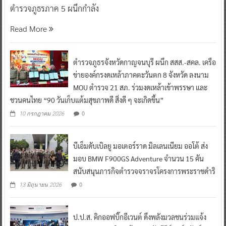
ตำรวจภูธรภาค 5 ผนึกกำลัง
Read More
ตำรวจภูธรจังหวัดกาญจนบุรี ผนึก สสส.-สคล. เครือ
ข่ายองค์กรงดเหล้าภาคตะวันตก 8 จังหวัด ลงนาม
MOU ตำรวจ 21 สภ. ร่วมงดเหล้าเข้าพรรษา และ
ชวนคนไทย “90 วันเก็บแต้มสุขภาพดี สิ่งดี ๆ จะเกิดขึ้น”
0
10 กรกฎาคม 2026
บีเอ็มดับเบิลยู มอเตอร์ราด มิลเลนเนียม ออโต้ ส่ง
มอบ BMW F900GS Adventure จำนวน 15 คัน
สนับสนุนภารกิจตำรวจจราจรโครงการพระราชดำริ
0
13 มิถุนายน 2026
ป.ป.ส. คิกออฟบิ๊กอีเวนต์ ดึงพลังมวลชนร่วมแจ้ง