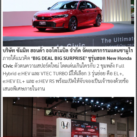
บริษัท ซัมมิท ฮอนด้า ออโตโมบิล จำกัด จัดยนตรกรรมแดนซามูไร
ภายใต้แนวคิด
‘BIG DEAL BIG SURPRISE’ ชูรุ่นฮอต New Honda
Civic
ตัวตนความสปอร์ตใหม่ โดดเด่นเกินใครกับ 2 ขุมพลัง Full
Hybrid e:HEV และ VTEC TURBO มีให้เลือก 3 รุ่นย่อย คือ EL+,
e:HEV EL+ และ e:HEV RS พร้อมเปิดให้จับจองเป็นเจ้าของด้วยข้อ
เสนอพิเศษภายในงาน