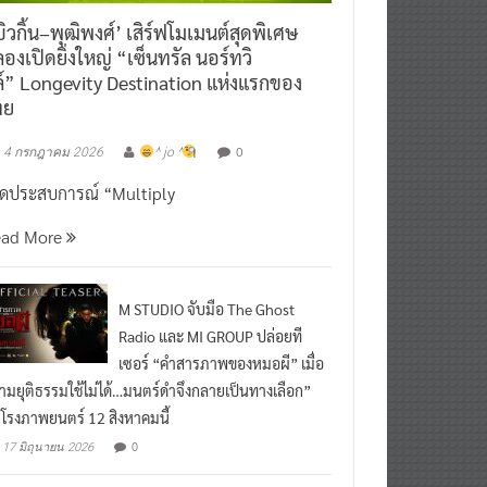
ิวกิ้น–พุฒิพงศ์’ เสิร์ฟโมเมนต์สุดพิเศษ
องเปิดยิ่งใหญ่ “เซ็นทรัล นอร์ทวิ
์” Longevity Destination แห่งแรกของ
ทย
0
4 กรกฎาคม 2026
^ jo ^
ิดประสบการณ์ “Multiply
ead More
M STUDIO จับมือ The Ghost
Radio และ MI GROUP ปล่อยที
เซอร์ “คำสารภาพของหมอผี” เมื่อ
ามยุติธรรมใช้ไม่ได้…มนตร์ดำจึงกลายเป็นทางเลือก”
กโรงภาพยนตร์ 12 สิงหาคมนี้
0
17 มิถุนายน 2026