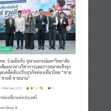
ท่องเที่ยว
ทท. ร่วมมือกับ จุฬาลงกรณ์มหาวิทยาลัย
ัดสัมมนาทางวิชาการและการตลาดเชิงรุก
ะเคล็ดลับปรับธุรกิจท่องเที่ยวไทย “ขาย
ด้ ขายดี ขายนาน”
0
5 สิงหาคม 2026
^ jo ^
รท่องเที่ยวแห่งประเทศไ
ead More