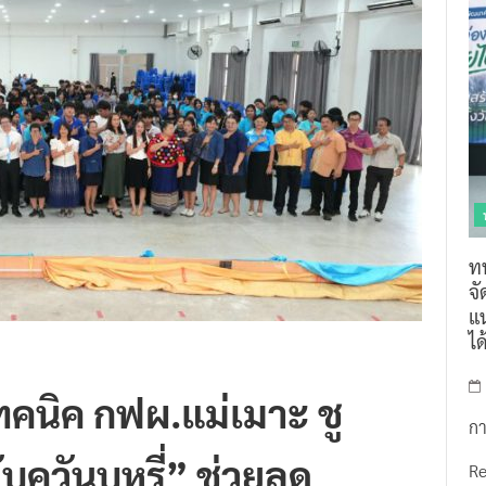
ท
จ
แน
ไ
ทคนิค กฟผ.แม่เมาะ ชู
กา
ับควันบุหรี่” ช่วยลด
R