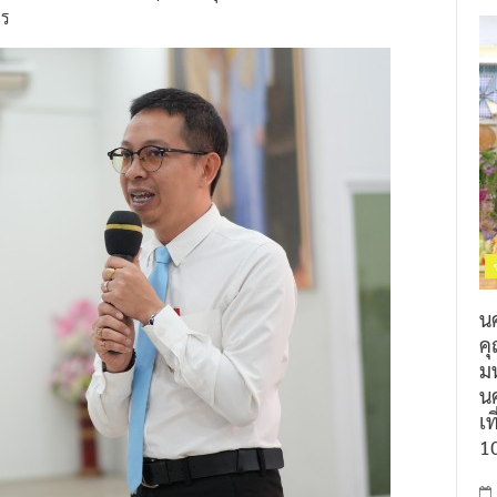
วร
น
ค
ม
นค
เท
1