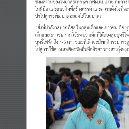
ซึ่งผลงานของวิทยาลัยเทคนิค กฟผ.แม่เมาะ ที่มีการคิ
ในฝีมือ และแนวคิดที่สร้างสรรค์ และความตั้งใจที่จ
นำไปสู่การพัฒนาต่อยอดได้ในอนาคต
“สิ่งที่น่ากังวลมากที่สุด ในกลุ่มเด็กและเยาวชน คือ
เด็กและเยาวชน งานวิจัยพบว่าเด็กที่ได้ลองสูบบุหรี่ไฟ
บุหรี่ไฟฟ้าถึง 4-5 เท่า ขณะที่เด็กจะมีพฤติกรรมการสูบท
ไปสู่การใช้สารเสพติดชนิดอื่นอีกด้วย” นางสาวรุ่งอรุ