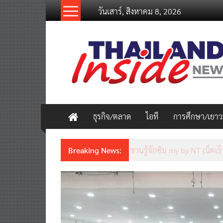
Skip
วันเสาร์, สิงหาคม 8, 2026
to
content
thailandinsidenew.com
Thailand
Inside
New
ธุรกิจ/ตลาด
ไอที
การศึกษา/เยา
Breaking News:
ชวนรู้จักซิม my by NT เน็ตเร