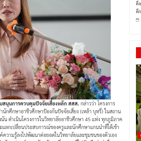
ดึ
คึก
บสนุนการควบคุมปัจจัยเสี่ยงหลัก สสส.
กล่าวว่า โครงการ
ศึกษาอาชีวศึกษาป้องกันปัจจัยเสี่ยง (เหล้า บุหรี่) ในสถาน
ุดพนัน ดำเนินโครงการในวิทยาลัยอาชีวศึกษา 45 แห่ง ทุกภูมิภาค
ละแลกเปลี่ยนประสบการณ์ของครูและนักศึกษาแกนนำที่ได้เข้า
องค์ความรู้ลงไปพัฒนาต่อยอดในวิทยาลัยและชุมชนของตัวเอง