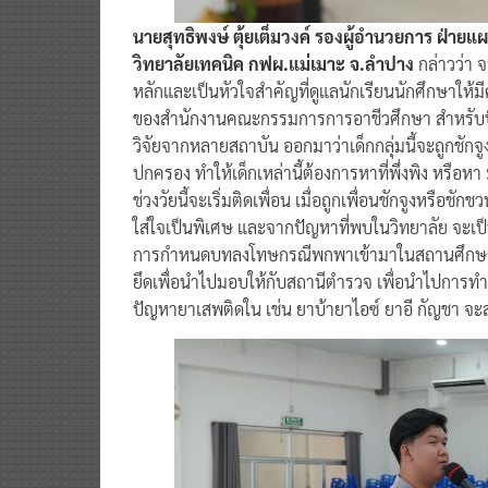
นายสุทธิพงษ์ ตุ้ยเต็มวงค์ รองผู้อำนวยการ ฝ่า
วิทยาลัยเทคนิค กฟผ.แม่เมาะ จ.ลำปาง
กล่าวว่า จ
หลักและเป็นหัวใจสำคัญที่ดูแลนักเรียนนักศึกษาใ
ของสำนักงานคณะกรรมการการอาชีวศึกษา สำหรับปัญห
วิจัยจากหลายสถาบัน ออกมาว่าเด็กกลุ่มนี้จะถูกชัก
ปกครอง ทำให้เด็กเหล่านี้ต้องการหาที่พึ่งพิง หรือห
ช่วงวัยนี้จะเริ่มติดเพื่อน เมื่อถูกเพื่อนชักจูงหรือชัก
ใส่ใจเป็นพิเศษ และจากปัญหาที่พบในวิทยาลัย จะเป็น
การกำหนดบทลงโทษกรณีพกพาเข้ามาในสถานศึกษา 
ยึดเพื่อนําไปมอบให้กับสถานีตำรวจ เพื่อนำไปการท
ปัญหายาเสพติดใน เช่น ยาบ้ายาไอซ์ ยาอี กัญชา จะส