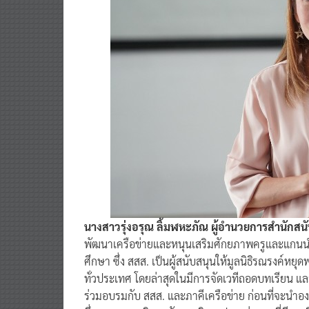
นางสาวรุ่งอรุณ ลิ้มฬหะภัณ ผู้อำนวยการสำนักสนั
พัฒนาเครือข่ายและหนุนเสริมศักยภาพครูและแกนนำนัก
ศึกษา ซึ่ง สสส. เป็นผู้สนับสนุนให้มูลนิธิรณรงค์หย
ทั่วประเทศ โดยล่าสุดในมีการจัดเวทีถอดบทเรียน แ
ร่วมอบรมกับ สสส. และภาคีเครือข่าย ก่อนที่จะนำ