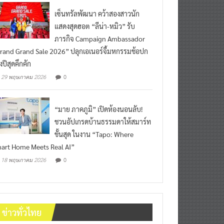
เซ็นทรัลพัฒนา คว้าสองสาวนัก
แสดงสุดฮอต “ลีน่า-หมิว” รับ
ภารกิจ Campaign Ambassador
rand Grand Sale 2026” ปลุกเอเนอร์จี้มหกรรมช้อปก
งปีสุดคึกคัก
0
29 พฤษภาคม 2026
“มาย ภาคภูมิ” เปิดห้องนอนลับ!
ชวนอัปเกรดบ้านธรรมดาให้สมาร์ท
ขั้นสุด ในงาน “Tapo: Where
art Home Meets Real AI”
0
18 พฤษภาคม 2026
ข่าวทั่วไทย