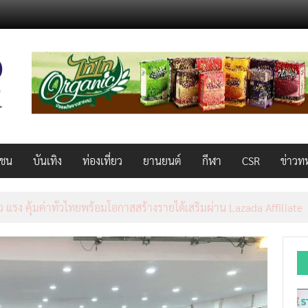
วชน
บันเทิง
ท่องเที่ยว
ยานยนต์
กีฬา
CSR
ข่าวท
็ว แรง คุ้มค่าทั่วไทยพร้อมโอกาสสร้างรายได้เสริมผ่าน Lazada Affiliate