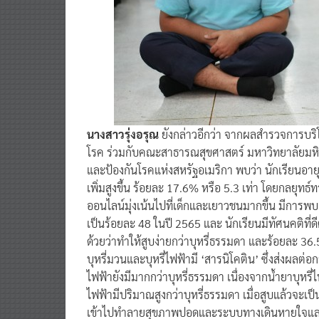
นางสาวรุ่งอรุณ
ยังกล่าวอีกว่า จากผลสำรวจการบร
โรค ร่วมกับคณะสาธารณสุขศาสตร์ มหาวิทยาลัยมห
และป้องกันโรคแห่งสหรัฐอเมริกา พบว่า นักเรียนอายุ
เพิ่มสูงขึ้น ร้อยละ 17.6% หรือ 5.3 เท่า โดยกล
ออนไลน์มุ่งเน้นไปที่เด็กและเยาวชนมากขึ้น มีการพ
เป็นร้อยละ 48 ในปี 2565 และ นักเรียนมีทัศนคติที่ดีต
ด้วยว่าทำให้สูบง่ายกว่าบุหรี่ธรรมดา และร้อยละ 36.5
บุหรี่มวนและบุหรี่ไฟฟ้ามี ‘สารนิโคติน’ ซึ่งส่งผล
ไฟฟ้ายังมีมากกว่าบุหรี่ธรรมดา เนื่องจากน้ำยาบุหรี
ไฟฟ้ามีปริมาณสูงกว่าบุหรี่ธรรมดา เมื่อสูบแล้วจะเ
เข้าไปทำลายสุขภาพปอดและระบบทางเดินหายใจและหลอ