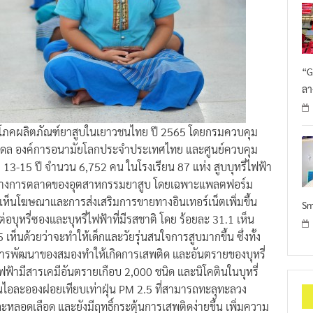
“G
ลา
ิโภคผลิตภัณฑ์ยาสูบในเยาวชนไทย ปี 2565 โดยกรมควบคุม
ิดล องค์การอนามัยโลกประจำประเทศไทย และศูนย์ควบคุม
 13-15 ปี จำนวน 6,752 คน ในโรงเรียน 87 แห่ง สูบบุหรี่ไฟฟ้า
ยุทธ์ทางการตลาดของอุตสาหกรรมยาสูบ โดยเฉพาะแพลตฟอร์ม
บเห็นโฆษณาและการส่งเสริมการขายทางอินเทอร์เน็ตเพิ่มขึ้น
Sm
่อบุหรี่ซองและบุหรี่ไฟฟ้าที่มีรสชาติ โดย ร้อยละ 31.1 เห็น
 เห็นด้วยว่าจะทำให้เด็กและวัยรุ่นสนใจการสูบมากขึ้น ซึ่งทั้ง
ต่อการพัฒนาของสมองทำให้เกิดการเสพติด และอันตรายของบุหรี่
่ไฟฟ้ามีสารเคมีอันตรายเกือบ 2,000 ชนิด และนิโคตินในบุหรี่
ป็นไอละอองฝอยเทียบเท่าฝุ่น PM 2.5 ที่สามารถทะลุทะลวง
ดเลือด และยังมีฤทธิ์กระตุ้นการเสพติดง่ายขึ้น เพิ่มความ