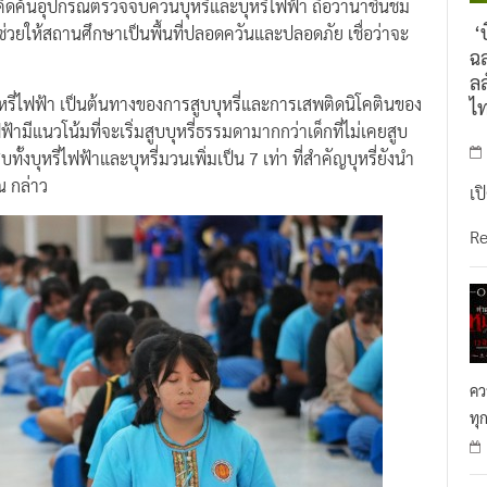
ดค้นอุปกรณ์ตรวจจับควันบุหรี่และบุหรี่ไฟฟ้า ถือว่าน่าชื่นชม
‘บ
ะช่วยให้สถานศึกษาเป็นพื้นที่ปลอดควันและปลอดภัย เชื่อว่าจะ
ฉล
ลล
 บุหรี่ไฟฟ้า เป็นต้นทางของการสูบบุหรี่และการเสพติดนิโคตินของ
ไ
ฟ้ามีแนวโน้มที่จะเริ่มสูบบุหรี่ธรรมดามากกว่าเด็กที่ไม่เคยสูบ
ั้งบุหรี่ไฟฟ้าและบุหรี่มวนเพิ่มเป็น 7 เท่า ที่สำคัญบุหรี่ยังนำ
ณ กล่าว
เป
R
คว
ทุ