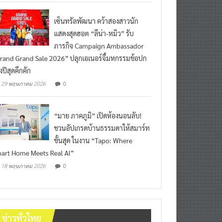
เซ็นทรัลพัฒนา คว้าสองสาวนัก
แสดงสุดฮอต “ลีน่า-หมิว” รับ
ภารกิจ Campaign Ambassador
rand Grand Sale 2026” ปลุกเอเนอร์จี้มหกรรมช้อปก
งปีสุดคึกคัก
0
29 พฤษภาคม 2026
“มาย ภาคภูมิ” เปิดห้องนอนลับ!
ชวนอัปเกรดบ้านธรรมดาให้สมาร์ท
ขั้นสุด ในงาน “Tapo: Where
art Home Meets Real AI”
0
18 พฤษภาคม 2026
ข่าวทั่วไทย