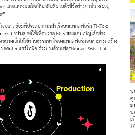
และแสดงผลลัพธ์ที่น่ายินดีผ่านตัวชี้วัดต่างๆ เช่น ROAS,
er”
ิจขนาดย่อมที่ประสบความสำเร็จบนแพลตฟอร์ม TikTok:
iness มาประยุกต์ใช้เพื่อบรรลุ KPIs ของแคมเปญได้อย่าง
กิจขนาดเล็กให้เข้ากับธรรมชาติของแพลตฟอร์มจนสามารถสร้าง
ตัว Winter แฮร์โทนิค ร่วงบางล้านเฟล”Bronze: Swiss Lab –
น
ค
ม
นค
เท
1