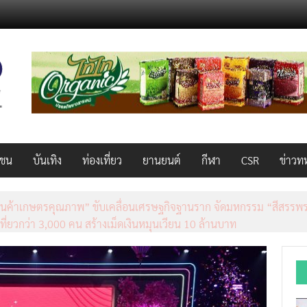
วชน
บันเทิง
ท่องเที่ยว
ยานยนต์
กีฬา
CSR
ข่าวท
็ว แรง คุ้มค่าทั่วไทยพร้อมโอกาสสร้างรายได้เสริมผ่าน Lazada Affiliate