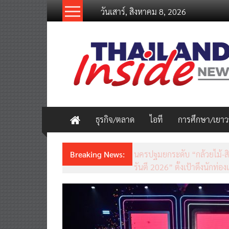
Skip
วันเสาร์, สิงหาคม 8, 2026
to
content
thailandinsidenew.com
Thailand
Inside
New
ธุรกิจ/ตลาด
ไอที
การศึกษา/เยา
Breaking News:
ชวนรู้จักซิม my by NT เน็ตเร