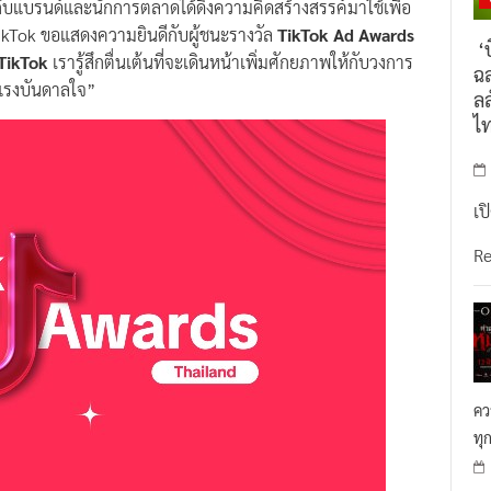
TikTok ขอแสดงความยินดีกับผู้ชนะรางวัล
TikTok Ad Awards
‘บ
TikTok
เรารู้สึกตื่นเต้นที่จะเดินหน้าเพิ่มศักยภาพให้กับวงการ
ฉล
แรงบันดาลใจ”
ลล
ไ
เป
R
คว
ทุ