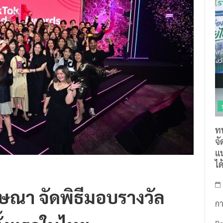
ท
จ
แน
ไ
ษณา จัดพิธีมอบรางวัล
กา
ั้งแรกในไทย
R