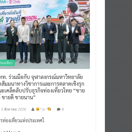
ท่องเที่ยว
ทท. ร่วมมือกับ จุฬาลงกรณ์มหาวิทยาลัย
ัดสัมมนาทางวิชาการและการตลาดเชิงรุก
ะเคล็ดลับปรับธุรกิจท่องเที่ยวไทย “ขาย
ด้ ขายดี ขายนาน”
0
5 สิงหาคม 2026
^ jo ^
รท่องเที่ยวแห่งประเทศไ
ead More