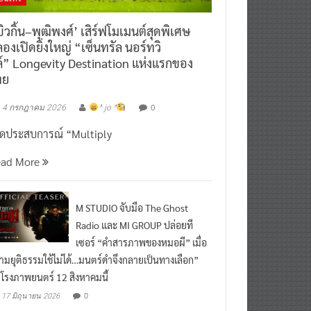
ิวกิ้น–พุฒิพงศ์’ เสิร์ฟโมเมนต์สุดพิเศษ
องเปิดยิ่งใหญ่ “เซ็นทรัล นอร์ทวิ
์” Longevity Destination แห่งแรกของ
ทย
0
4 กรกฎาคม 2026
^ jo ^
ิดประสบการณ์ “Multiply
ead More
M STUDIO จับมือ The Ghost
Radio และ MI GROUP ปล่อยที
เซอร์ “คำสารภาพของหมอผี” เมื่อ
ามยุติธรรมใช้ไม่ได้…มนตร์ดำจึงกลายเป็นทางเลือก”
กโรงภาพยนตร์ 12 สิงหาคมนี้
0
17 มิถุนายน 2026