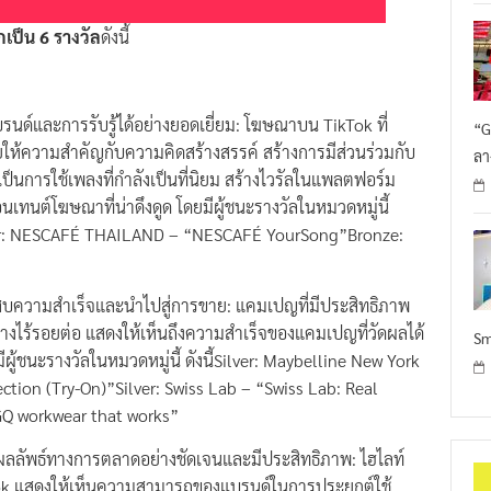
เป็น 6 รางวัล
ดังนี้
นด์และการรับรู้ได้อย่างยอดเยี่ยม: โฆษณาบน TikTok ที่
“G
ยให้ความสำคัญกับความคิดสร้างสรรค์ สร้างการมีส่วนร่วมกับ
ลา
ะเป็นการใช้เพลงที่กำลังเป็นที่นิยม สร้างไวรัลในแพลตฟอร์ม
นเทนต์โฆษณาที่น่าดึงดูด โดยมีผู้ชนะรางวัลในหมวดหมู่นี้
ilver: NESCAFÉ THAILAND – “NESCAFÉ YourSong”Bronze:
บความสำเร็จและนำไปสู่การขาย: แคมเปญที่มีประสิทธิภาพ
างไร้รอยต่อ แสดงให้เห็นถึงความสำเร็จของแคมเปญที่วัดผลได้
Sm
ผู้ชนะรางวัลในหมวดหมู่นี้ ดังนี้Silver: Maybelline New York
ction (Try-On)”Silver: Swiss Lab – “Swiss Lab: Real
GQ workwear that works”
ผลลัพธ์ทางการตลาดอย่างชัดเจนและมีประสิทธิภาพ: ไฮไลท์
k แสดงให้เห็นความสามารถของแบรนด์ในการประยุกต์ใช้