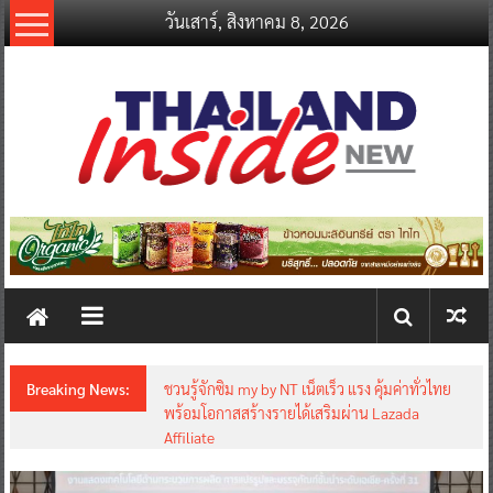
Skip
วันเสาร์, สิงหาคม 8, 2026
to
content
thailandinsidenew.com
Thailand
Inside
New
Breaking News:
ชวนรู้จักซิม my by NT เน็ตเร็ว แรง คุ้มค่าทั่วไทย
พร้อมโอกาสสร้างรายได้เสริมผ่าน Lazada
Affiliate