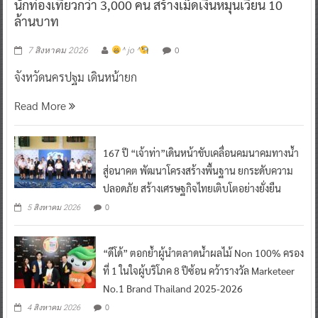
นักท่องเที่ยวกว่า 3,000 คน สร้างเม็ดเงินหมุนเวียน 10
ล้านบาท
0
7 สิงหาคม 2026
^ jo ^
จังหวัดนครปฐม เดินหน้ายก
Read More
167 ปี “เจ้าท่า”เดินหน้าขับเคลื่อนคมนาคมทางน้ำ
สู่อนาคต พัฒนาโครงสร้างพื้นฐาน ยกระดับความ
ปลอดภัย สร้างเศรษฐกิจไทยเติบโตอย่างยั่งยืน
0
5 สิงหาคม 2026
“ดีโด้” ตอกย้ำผู้นำตลาดน้ำผลไม้ Non 100% ครอง
ที่ 1 ในใจผู้บริโภค 8 ปีซ้อน คว้ารางวัล Marketeer
No.1 Brand Thailand 2025-2026
0
4 สิงหาคม 2026