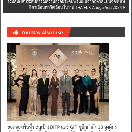
ร่วมสัมผัสประสบการณ์ความอร่อยระดับพรีเมียมจากอิตาลีแบบจัดเต็มที่
อิตาเลียนพาวิลเลียน ในงาน THAIFEX-Anuga Asia 2024
You May Also Like
ยอดจองพื้นที่ทะลุเป้า! DITP และ GIT ผนึกกำลัง 13 องค์กร