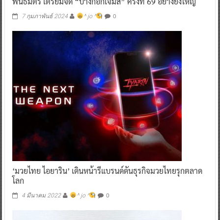
พันธมิตร เตรียมจัด “บางกอกเจมส์” ครั้งที่ 69 อย่างยิ่งใหญ่
0
7 กุมภาพันธ์ 2024
^ jo ^
‘มวยไทย ไอยาริน’ เดินหน้ารีแบรนด์ดันธุรกิจมวยไทยรุกตลาด
โลก
0
4 มีนาคม 2022
^ jo ^