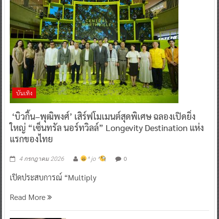
บันเทิง
‘บิวกิ้น–พุฒิพงศ์’ เสิร์ฟโมเมนต์สุดพิเศษ ฉลองเปิดยิ่ง
ใหญ่ “เซ็นทรัล นอร์ทวิลล์” Longevity Destination แห่ง
แรกของไทย
0
4 กรกฎาคม 2026
^ jo ^
เปิดประสบการณ์ “Multiply
Read More