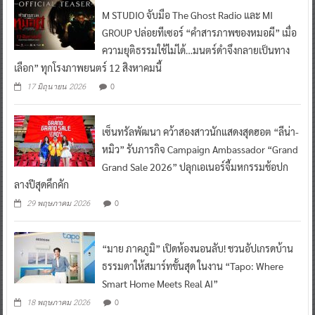
M STUDIO จับมือ The Ghost Radio และ MI
GROUP ปล่อยทีเซอร์ “คำสารภาพของหมอผี” เมื่อ
ความยุติธรรมใช้ไม่ได้…มนตร์ดำจึงกลายเป็นทาง
เลือก” ทุกโรงภาพยนตร์ 12 สิงหาคมนี้
0
17 มิถุนายน 2026
เซ็นทรัลพัฒนา คว้าสองสาวนักแสดงสุดฮอต “ลีน่า-
หมิว” รับภารกิจ Campaign Ambassador “Grand
Grand Sale 2026” ปลุกเอเนอร์จี้มหกรรมช้อปก
ลางปีสุดคึกคัก
0
29 พฤษภาคม 2026
“มาย ภาคภูมิ” เปิดห้องนอนลับ! ชวนอัปเกรดบ้าน
ธรรมดาให้สมาร์ทขั้นสุด ในงาน “Tapo: Where
Smart Home Meets Real AI”
0
18 พฤษภาคม 2026