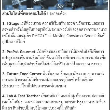
ส่วนไฮไลท์ที่พลาดชมไม่ได้
ประกอบด้วย
1. I-Stage
เวทีที่รวบรวม ความริเริ่มสร้างสรรค์ นวัตกรรมและการ
ลงทุนสําหรับโซลูชั่นทางธุรกิจในระบบห่วงโซ่ของอุตสาหกรรมอาหาร
เครื่องดื่มและธุรกิจ FMCG (Fast-Moving Consumer Goods) สินค้า
อุปโภค บริโภค
2. ProPak Gourmet
เวิร์คช็อปและสาธิตการใช้เทคโนโลยีเพื่อการ
แปรรูปและพัฒนาผลิตภัณฑ์ ค้นหาวิธีการยืดระยะเวลาความสด เพื่อ
เพิ่มมูลค่าวัตถุดิบสําหรับเนื้อสัตว์ สัตว์ปีก สัตว์นํ้าและอาหารทะเล
3. Future Food Corner
พื้นที่แลกเปลี่ยนแนวคิดระบบอาหารแห่ง
อนาคต ด้วยเทคโนโลยีการผลิตและบรรจุภัณฑ์ พร้อมสัมผัส
ประสบการณ์ใหม่ไปกับอาหารแห่งอนาคต
4. Lab & Test Teather
อัพเดทข้อกําหนดล่าสุดด้านความปลอดภัย
เทคโนโลยีตรวจสอบและควบคุมมาตรฐานการแปรรูปอาหาร เครื่อง
ดื่ม ยา สินค้าอุปโภคบริโภคและบรรจุภัณฑ์สินค้า