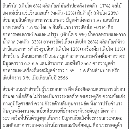
สินค้าไก่ (เติบโต 6%) ผลิตภัณฑ์มันสำปะหลัง (หดตัว -17%) ผลไม้
สด แช่เย็น แช่แข็งและแห้ง (หดตัว -13%) สินค้ากุ้ง (เติบโต 23%)
ส่วนกลุ่มสินค้าอุตสาหกรรมเกษตร มีมูลค่าส่งออก 1.97 แสนล้าน
บาท (หดตัว -1.6 %) โดย 5 อันดับแรก (การเติบโต %YOY) คือ
อาหารทะเลกระป๋องและแปรรูป (เติบโต 9.5%) น้ำตาลทรายและกาก
น้ำตาล (หดตัว -33%) อาหารสัตว์เลี้ยง (เติบโต 26%) ผลิตภัณฑ์ข้าว
สาลีและอาหารสำเร็จรูปอื่นๆ (เติบโต 12%) เครื่องดื่ม (เติบโต 11%)
สำหรับ 5 เดือนแรกของปี 2567 มูลค่าอาหารและเครื่องดื่มคาดว่าจะ
มีมูลค่าราว 6.2-6.5 แสนล้านบาท และทั้งปี 2567 คาดว่ามูลค่า
อาหารและเครื่องดื่มจะมีมูลค่าราว 1.55 – 1.6 ล้านล้านบาท หรือ
เติบโตราว 3 % เมื่อเทียบกับปี 2566
ส่วนคำแนะนำสำหรับผู้ประกอบการ คือ ต้องติดตามสถานการณ์รอบ
ด้านอย่างใกล้ชิด ไม่ว่าจะเป็นการชะลอตัวของเศรษฐกิจ ความขัดแย้ง
ทางภูมิรัฐศาสตร์ ความกังวลด้านต้นทุนการผลิต ทั้งการปรับค่าแรง
ต้นทุนพลังงาน ดอกเบี้ยนโยบายที่ยังคงทรงตัวระดับสูง อัตราค่า
ระวางเรือที่ปรับตัวสูงทุกเส้นทาง ปัญหาภัยแล้งที่จะส่งผลกระทบต่อ
ผลผลิตภาคการเกษตร ส่วนโอกาสและปัจจัยหนุน คือ ประเทศคู่ค้า