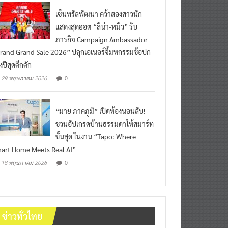
เซ็นทรัลพัฒนา คว้าสองสาวนัก
แสดงสุดฮอต “ลีน่า-หมิว” รับ
ภารกิจ Campaign Ambassador
rand Grand Sale 2026” ปลุกเอเนอร์จี้มหกรรมช้อปก
งปีสุดคึกคัก
0
29 พฤษภาคม 2026
“มาย ภาคภูมิ” เปิดห้องนอนลับ!
ชวนอัปเกรดบ้านธรรมดาให้สมาร์ท
ขั้นสุด ในงาน “Tapo: Where
art Home Meets Real AI”
0
18 พฤษภาคม 2026
ข่าวทั่วไทย