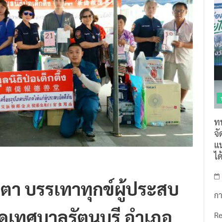
ท
จ
แน
ไ
น้ำตา บรรเทาทุกข์ผู้ประสบ
กา
ดเทศบาลรัตนบุรี อำเภอ
R