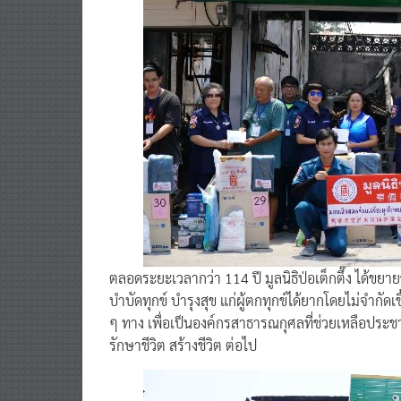
ตลอดระยะเวลากว่า 114 ปี มูลนิธิป่อเต็กตึ๊ง ได้ขย
บำบัดทุกข์ บำรุงสุข แก่ผู้ตกทุกข์ได้ยากโดยไม่จำกัด
ๆ ทาง เพื่อเป็นองค์กรสาธารณกุศลที่ช่วยเหลือประชา
รักษาชีวิต สร้างชีวิต ต่อไป