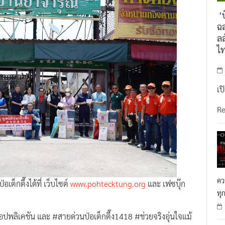
‘บ
ฉล
ลล
ไ
เป
R
คว
ต็กตึ๊งได้ที่ เว็บไซต์
www.pohtecktung.org
และ เฟซบุ๊ก
ทุ
”#แอปพลิเคชัน และ #สายด่วนป่อเต็กตึ๊ง1418 #ช่วยจริงอุ่นใจแม้