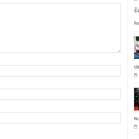
จั
R
ปล
No