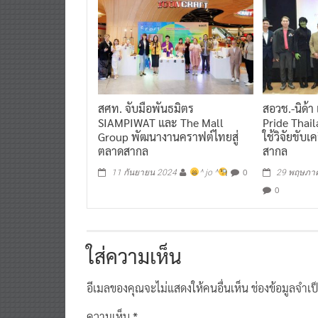
สศท. จับมือพันธมิตร
สอวช.-นิด้า
SIAMPIWAT และ The Mall
Pride Thail
Group พัฒนางานคราฟต์ไทยสู่
ใช้วิจัยขับเ
ตลาดสากล
สากล
0
11 กันยายน 2024
^ jo ^
29 พฤษภา
0
ใส่ความเห็น
อีเมลของคุณจะไม่แสดงให้คนอื่นเห็น
ช่องข้อมูลจำเ
ความเห็น
*