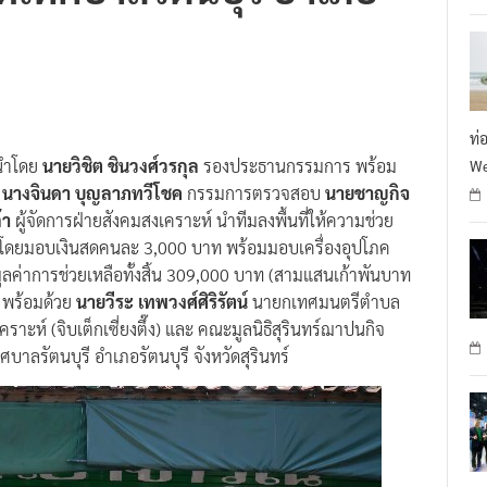
ท่
ำโดย
นายวิชิต ชินวงศ์วรกุล
รองประธานกรรมการ พร้อม
We
ร
นางจินดา บุญลาภทวีโชค
กรรมการตรวจสอบ
นายชาญกิจ
้า
ผู้จัดการฝ่ายสังคมสงเคราะห์ นำทีมลงพื้นที่ให้ความช่วย
น โดยมอบเงินสดคนละ 3,000 บาท พร้อมมอบเครื่องอุปโภค
ลค่าการช่วยเหลือทั้งสิ้น 309,000 บาท (สามแสนเก้าพันบาท
 พร้อมด้วย
นายวีระ เทพวงศ์ศิริรัตน์
นายกเทศมนตรีตำบล
ราะห์ (จิบเต็กเซี่ยงตึ๊ง) และ คณะมูลนิธิสุรินทร์ฌาปนกิจ
าลรัตนบุรี อำเภอรัตนบุรี จังหวัดสุรินทร์