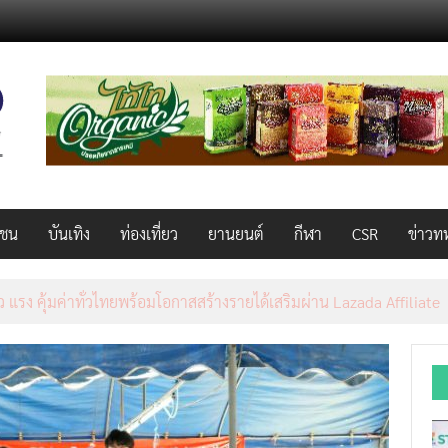
วชน
บันเทิง
ท่องเที่ยว
ยานยนต์
กีฬา
CSR
ข่าวท
็ว แรง คุ้มค่าทั่วไทยพร้อมโอกาสสร้างรายได้เสริมผ่าน Lazada Affiliate