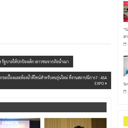
“G
ลา
อง รัฐบาลให้ปกป้องเด็ก เยาวชนจากภัยน้ำเมา
เบื้องและห้องน้ำดีไซน์สำหรับคนรุ่นใหม่ ที่งานสถาปนิก’67 : ASA
EXPO
Sm