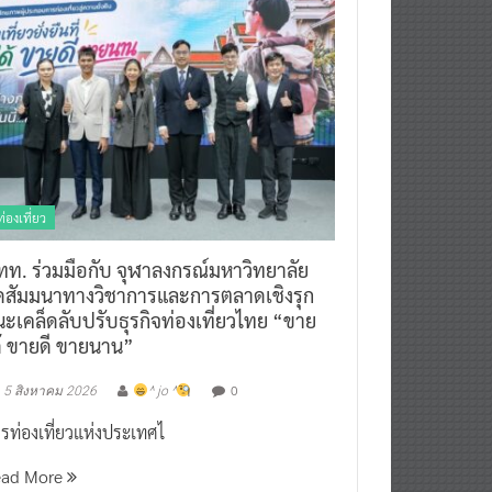
ท่องเที่ยว
ทท. ร่วมมือกับ จุฬาลงกรณ์มหาวิทยาลัย
ัดสัมมนาทางวิชาการและการตลาดเชิงรุก
ะเคล็ดลับปรับธุรกิจท่องเที่ยวไทย “ขาย
ด้ ขายดี ขายนาน”
0
5 สิงหาคม 2026
^ jo ^
รท่องเที่ยวแห่งประเทศไ
ead More