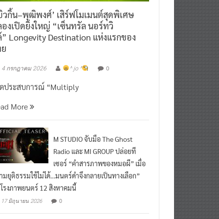
ิวกิ้น–พุฒิพงศ์’ เสิร์ฟโมเมนต์สุดพิเศษ
องเปิดยิ่งใหญ่ “เซ็นทรัล นอร์ทวิ
์” Longevity Destination แห่งแรกของ
ทย
0
4 กรกฎาคม 2026
^ jo ^
ิดประสบการณ์ “Multiply
ead More
M STUDIO จับมือ The Ghost
Radio และ MI GROUP ปล่อยที
เซอร์ “คำสารภาพของหมอผี” เมื่อ
ามยุติธรรมใช้ไม่ได้…มนตร์ดำจึงกลายเป็นทางเลือก”
กโรงภาพยนตร์ 12 สิงหาคมนี้
0
17 มิถุนายน 2026