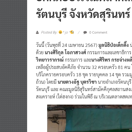
รัตนบุรี จังหวัดสุรินทร์
0 Comment
Posted By:
^ jo ^
วันนี้ (วันพุธที่ 24 เมษายน 2567)
มูลนิธิป่อเต็กตึ๊ง
น
ด้วย
นางศิริกุล โอภาสวงศ์
กรรมการและเลขาธิกา
วิทยาวรากรณ์
กรรมการ และ
นางศิริพร กระจ่างหล
เหลือผู้ประสบอัคคีภัย จำนวน 32 ครอบครัว 81 ค
บริโภครายครอบครัว 18 ชุด รายบุคคล 14 ชุด รวมมู
ถ้วน) โดยมี
นายตวงอัฐ บุตรวิชา
นายอำเภอรัตนบุรี
รัตนบุรี และ คณะมูลนิธิสุรินทร์สามัคคีกุศลสถานสงเค
สงเคราะห์ (ไต่ฮงกง) ร่วมในพิธี ณ บริเวณตลาดสดเทศบ