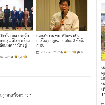
 เปิดตัวแผนยกระดับ
คณะทำงาน พม. เป็นห่วงเปิด
and สู่เวทีโลก พร้อม
กาสิโนถูกกฎหมาย เสนอ 3 ข้อถึง
คลื่อนเทศกาลไทยสู่
กมธ.
0
4 มีนาคม 2022
^ jo ^
คม 2025
^ jo ^
น
ค
ม
นค
เท
1
ป็นถูกทำเครื่องหมาย
*