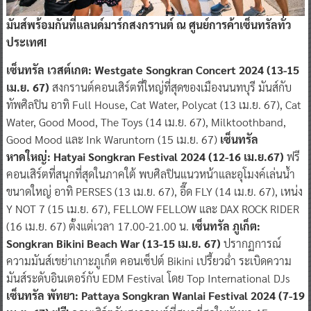
มันส์พร้อมกันที่แลนด์มาร์กสงกรานต์ ณ ศูนย์การค้าเซ็นทรัลทั่ว
ประเทศ!
เซ็นทรัล เวสต์เกต: Westgate Songkran Concert 2024 (13-15
เม.ย. 67)
สงกรานต์คอนเสิร์ตที่ใหญ่ที่สุดของเมืองนนทบุรี มันส์กับ
ทัพศิลปิน อาทิ Full House, Cat Water, Polycat (13 เม.ย. 67), Cat
Water, Good Mood, The Toys (14 เม.ย. 67), Milktoothband,
Good Mood และ Ink Waruntorn (15 เม.ย. 67)
เซ็นทรัล
หาดใหญ่: Hatyai Songkran Festival 2024 (12-16 เม.ย.67)
ฟรี
คอนเสิร์ตที่สนุกที่สุดในภาคใต้ พบศิลปินแนวหน้าและอุโมงค์เล่นน้ำ
ขนาดใหญ่ อาทิ PERSES (13 เม.ย. 67), อี๊ด FLY (14 เม.ย. 67), เหน่ง
Y NOT 7 (15 เม.ย. 67), FELLOW FELLOW และ DAX ROCK RIDER
(16 เม.ย. 67) ตั้งแต่เวลา 17.00-21.00 น.
เซ็นทรัล ภูเก็ต:
Songkran Bikini Beach War (13-15 เม.ย. 67)
ปรากฏการณ์
ความมันส์เขย่าเกาะภูเก็ต คอนเซ็ปต์ Bikini เปรี้ยวฉ่ำ ระเบิดความ
มันส์ระดับอินเตอร์กับ EDM Festival โดย Top International DJs
เซ็นทรัล พัทยา: Pattaya Songkran Wanlai Festival 2024 (7-19