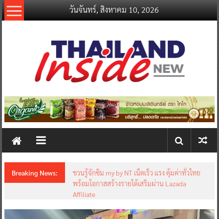
Skip
วันจันทร์, สิงหาคม 10, 2026
to
content
thailandinsidenew.com
Thailand
Inside
New
Breaking News:
ชวนรู้จักซิม my by NT เน็ตเร็ว แรง คุ้มค่าทั่วไทย
พร้อมโอกาสสร้างรายได้เสริมผ่าน Lazada
Affiliate