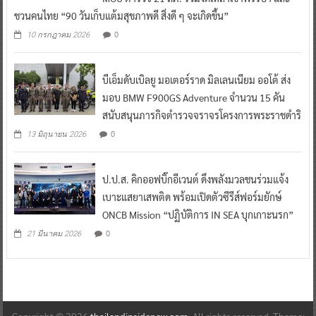
ชวนคนไทย “90 วันเก็บแต้มสุขภาพดี สิ่งดี ๆ จะเกิดขึ้น”
0
10 กรกฎาคม 2026
บีเอ็มดับเบิลยู มอเตอร์ราด มิลเลนเนียม ออโต้ ส่ง
มอบ BMW F900GS Adventure จำนวน 15 คัน
สนับสนุนภารกิจตำรวจจราจรโครงการพระราชดำริ
0
13 มิถุนายน 2026
ป.ป.ส. คิกออฟบิ๊กอีเวนต์ ดึงพลังมวลชนร่วมแจ้ง
เบาะแสยาเสพติด พร้อมเปิดตัวซีรีส์ฟอร์มยักษ์
ONCB Mission “ปฏิบัติการ IN SEA บุกเกาะนรก”
0
21 มีนาคม 2026
Copyright © 2026
thailandinsidenew.com
. All rights reserved. Theme: