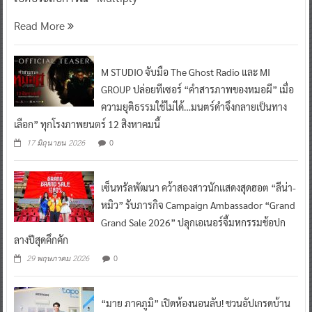
Read More
M STUDIO จับมือ The Ghost Radio และ MI
GROUP ปล่อยทีเซอร์ “คำสารภาพของหมอผี” เมื่อ
ความยุติธรรมใช้ไม่ได้…มนตร์ดำจึงกลายเป็นทาง
เลือก” ทุกโรงภาพยนตร์ 12 สิงหาคมนี้
0
17 มิถุนายน 2026
เซ็นทรัลพัฒนา คว้าสองสาวนักแสดงสุดฮอต “ลีน่า-
หมิว” รับภารกิจ Campaign Ambassador “Grand
Grand Sale 2026” ปลุกเอเนอร์จี้มหกรรมช้อปก
ลางปีสุดคึกคัก
0
29 พฤษภาคม 2026
“มาย ภาคภูมิ” เปิดห้องนอนลับ! ชวนอัปเกรดบ้าน