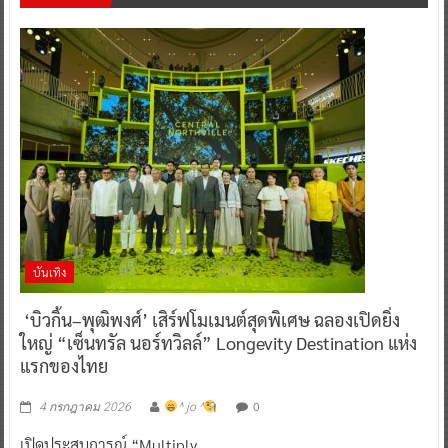
บันเทิง
‘บิวกิ้น–พุฒิพงศ์’ เสิร์ฟโมเมนต์สุดพิเศษ ฉลองเปิดยิ่ง
ใหญ่ “เซ็นทรัล นอร์ทวิลล์” Longevity Destination แห่ง
แรกของไทย
0
4 กรกฎาคม 2026
^ jo ^
เปิดประสบการณ์ “Multiply