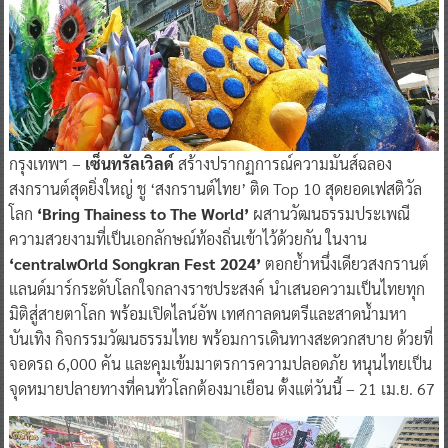
กรุงเทพฯ –
เซ็นทรัลเวิลด์
สร้างปรากฏการณ์ความมันส์ฉลอง
สงกรานต์สุดยิ่งใหญ่ ชู ‘สงกรานต์ไทย’ ติด Top 10 สุดยอดเฟสติวัล
โลก
‘Bring Thainess to The World’
ผสานวัฒนธรรมประเพณี
ความสวยงามที่เป็นเอกลักษณ์ท้องถิ่นเข้าไว้ด้วยกัน ในงาน
‘centralwOrld Songkran Fest 2024’
ตอกย้ำหนึ่งเดียวสงกรานต์
แลนด์มาร์กระดับโลกใจกลางราชประสงค์ นำเสนอความเป็นไทยทุก
มิติสู่สายตาโลก พร้อมเปิดไลน์อัพ เทศกาลดนตรีและสาดน้ำมหา
บันเทิง กิจกรรมวัฒนธรรมไทย พร้อมการเดินทางสะดวกสบาย ด้วยที่
จอดรถ 6,000 คัน และคุมเข้มมาตรการความปลอดภัย หนุนไทยเป็น
จุดหมายปลายทางที่คนทั่วโลกต้องมาเยือน ตั้งแต่วันนี้ – 21 เม.ย. 67