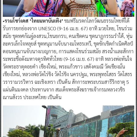
•รวมโชว์เคส ‘ไทยมหาบันเทิง’
ชมฟรีมรดกโลกวัฒนธรรมไทยที่ได้
รับการยกย่องจาก UNESCO (9-16 เม.ย. 67) อาทิ มวยไทย, โขนร่วม
สมัย ชุดทศกัณฐ์ลงสวน,โขนยกรบ, คนเชิดคน ชุดนาฏกรรมรำใต้, หุ่น
ละครเล็กโจหลุยส์ ชุดหนุมานจับนางมโหธรเทวี, ชุดชักเชิดกำเนิดศิลป์
ตอนหนุมานจับนางเบญกาย, การแสดงโขนร่วมสมัย สรงน้ำและสักกา
ระพระชื่อดังมหาจตุรทิศทั่วไทย (9-16 เม.ย. 67) อาทิ หลวงพ่อทันใจ
วัดพระธาตุดอยคำ เชียงใหม่, พระแก้วขาว เสตังคมณี วัดเชียงมั่น
เชียงใหม่, หลวงพ่อวัดไร่ขิง วัดไร่ขิง นครปฐม, พระพุทธโสธร วัดโสธร
วรารามวรวิหาร ฉะเชิงเทรา เป็นต้น สักการะพระบรมสารีริกธาตุ 5
แผ่นดินมงคล ประทานจาก สมเด็จพระสังฆราชเจ้ากรมหลวงวชิร
ณานสังวร ประเทศไทย เป็นต้น