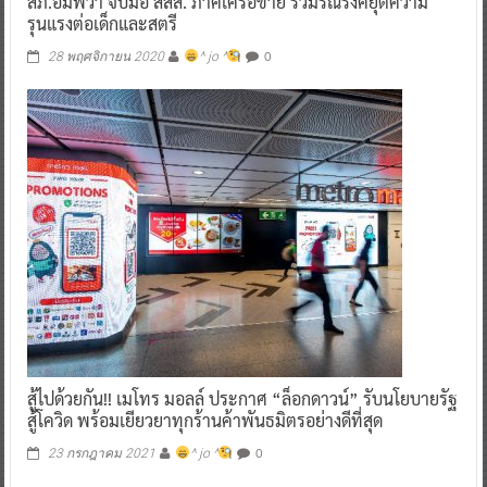
สภ.อัมพวา จับมือ สสส. ภาคีเครือข่าย ร่วมรณรงค์ยุติความ
รุนแรงต่อเด็กและสตรี
0
28 พฤศจิกายน 2020
^ jo ^
สู้ไปด้วยกัน!! เมโทร มอลล์ ประกาศ “ล็อกดาวน์” รับนโยบายรัฐ
สู้โควิด พร้อมเยียวยาทุกร้านค้าพันธมิตรอย่างดีที่สุด
0
23 กรกฎาคม 2021
^ jo ^