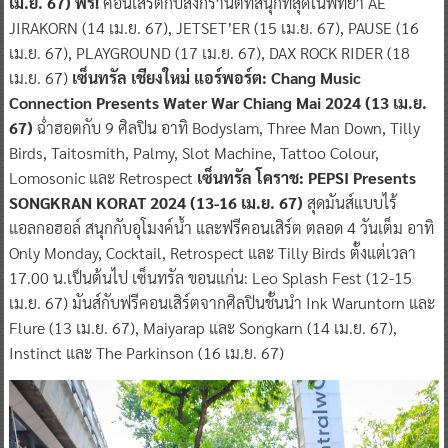
เม.ย. 67) ฟรี!
คอนเสิร์ตกับสงกรานต์ที่สนุกที่สุดในพัทยา AE
JIRAKORN (14 เม.ย. 67), JETSET’ER (15 เม.ย. 67), PAUSE (16
เม.ย. 67), PLAYGROUND (17 เม.ย. 67), DAX ROCK RIDER (18
เม.ย. 67)
เซ็นทรัล เชียงใหม่ แอร์พอร์ต: Chang Music
Connection Presents Water War Chiang Mai 2024 (13 เม.ย.
67)
ฉ่ำฮอตกับ 9 ศิลปิน อาทิ Bodyslam, Three Man Down, Tilly
Birds, Taitosmith, Palmy, Slot Machine, Tattoo Colour,
Lomosonic และ Retrospect
เซ็นทรัล โคราช: PEPSI Presents
SONGKRAN KORAT 2024 (13-16 เม.ย. 67)
สุดมันส์แบบไร้
แอลกอฮอล์ สนุกกับอุโมงค์น้ำ และฟรีคอนเสิร์ต ตลอด 4 วันเต็ม อาทิ
Only Monday, Cocktail, Retrospect และ Tilly Birds ตั้งแต่เวลา
17.00 น.เป็นต้นไป เซ็นทรัล ขอนแก่น: Leo Splash Fest (12-15
เม.ย. 67) มันส์กับฟรีคอนเสิร์ตจากศิลปินชั้นนำ Ink Waruntorn และ
Flure (13 เม.ย. 67), Maiyarap และ Songkarn (14 เม.ย. 67),
Instinct และ The Parkinson (16 เม.ย. 67)