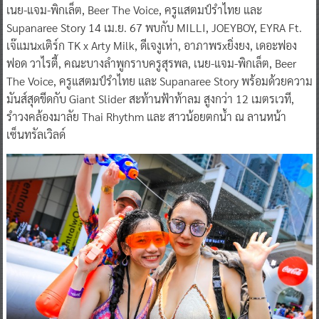
เนย-แจม-พิกเล็ต, Beer The Voice, ครูแสตมป์รำไทย และ
Supanaree Story 14 เม.ย. 67 พบกับ MILLI, JOEYBOY, EYRA Ft.
เจ๊แมนxเติร์ก TK x Arty Milk, ดีเจงูเห่า, อาภาพรxยิ่งยง, เดอะฟอง
ฟอด วาไรตี้, คณะบางลำพูกราบครูสุรพล, เนย-แจม-พิกเล็ต, Beer
The Voice, ครูแสตมป์รำไทย และ Supanaree Story พร้อมด้วยความ
มันส์สุดขีดกับ Giant Slider สะท้านฟ้าท้าลม สูงกว่า 12 เมตรเวที,
รำวงคล้องมาลัย Thai Rhythm และ สาวน้อยตกน้ำ ณ ลานหน้า
เซ็นทรัลเวิลด์