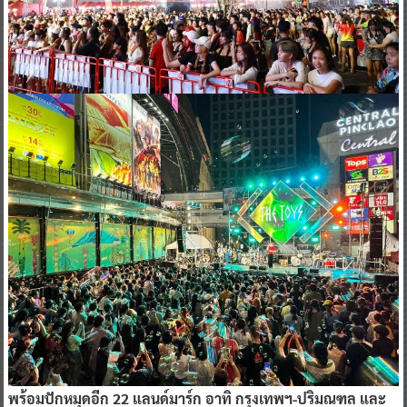
พร้อมปักหมุดอีก 22 แลนด์มาร์ก อาทิ กรุงเทพฯ-ปริมณฑล และ