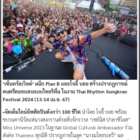
‘เซ็นทรัลเวิลด์’ ผนึก Plan B และโจอี้ บอย สร้างปรากฏการณ์
ดนตรีคอลแลบแบบไทยริทึ่ม ในงาน Thai Rhythm Songkran
Festival 2024 (13-14 เม.ย. 67)
•จัดเต็มไลน์อัพศิลปินดังกว่า 100 ชีวิต
นำโดย โจอี้ บอย พร้อม
ขบวนคานิวัลแห่นางสงกรานต์ระดับจักรวาล “เชย์นิส ปาลาซิโอส”
Miss Universe 2023 ในฐานะ Global Cultural Ambassador ร่วม
ส่งต่อ Thainess ทุกมิติ ปรากฏกายในลุค “นางมโหธรเทวี” ผล