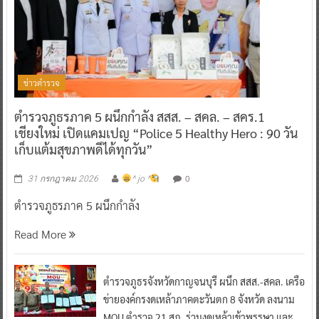
ข่าวตำรวจ
ตำรวจภูธรภาค 5 ผนึกกำลัง สสส. – สคล. – สคร.1
เชียงใหม่ เปิดแคมเปญ “Police 5 Healthy Hero : 90 วัน
เก็บแต้มสุขภาพดีได้ทุกวัน”
0
31 กรกฎาคม 2026
^ jo ^
ตำรวจภูธรภาค 5 ผนึกกำลัง
Read More
ตำรวจภูธรจังหวัดกาญจนบุรี ผนึก สสส.-สคล. เครือ
ข่ายองค์กรงดเหล้าภาคตะวันตก 8 จังหวัด ลงนาม
MOU ตำรวจ 21 สภ. ร่วมงดเหล้าเข้าพรรษา และ