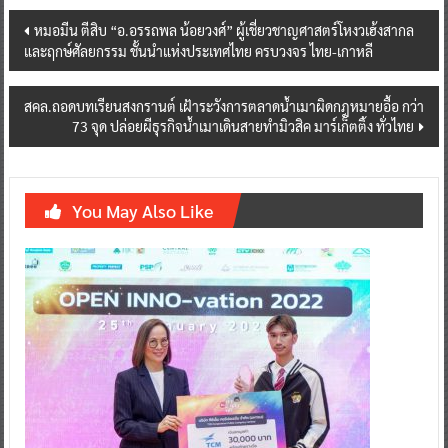
Post
หมอมีน ตีสิบ “อ.อรรถพล น้อยวงศ์” ผู้เชี่ยวชาญศาสตร์โหงวเฮ้งสากล
และฤกษ์ศัลยกรรม ชั้นนำแห่งประเทศไทย ครบวงจร ไทย-เกาหลี
navigation
สคล.ถอดบทเรียนสงกรานต์ เฝ้าระวังการตลาดน้ำเมาผิดกฎหมายอื้อ กว่า
73 จุด ปล่อยผีธุรกิจน้ำเมาเดินสายทำมิวสิค มาร์เก็ตติ้ง ทั่วไทย
You May Also Like