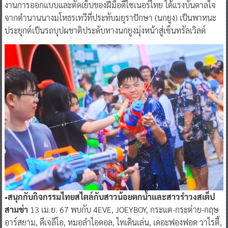
งานการออกแบบและตัดเย็บของฝีมือดีไซเนอร์ไทย ได้แรงบันดาลใจ
จากตำนานนางมโหธรเทวีที่ประทับมยุราปักษา (นกยูง) เป็นพาหนะ
ประยุกต์เป็นรถบุปผชาติประดับหางนกยูงมุ่งหน้าสู่เซ็นทรัลเวิลด์
•สนุกกับกิจกรรมไทยสไตล์กับสาวน้อยตกน้ำและสาวรำวงสเต็ป
สามช่า
13 เม.ย. 67 พบกับ 4EVE, JOEYBOY, กระแต-กระต่าย-กฤษ
อาร์สยาม, ดีเจลีโอ, หมอลำไอดอล, ไทเดินเล่น, เดอะฟองฟอด วาไรตี้,