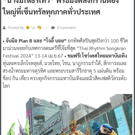
ใหญ่ที่เซ็นทรัลทุกภาคทั่วประเทศ
0 Comment
Posted By:
^ jo ^
• จับมือ Plan B และ “โจอี้ บอย”
ยกทัพศิลปินสุดปังกว่า 100 ชีวิต
มาม่วนจอยกับเทศกาลดนตรีที่โจ๊ะที่สุด “Thai Rhythm Songkran
Festival 2024” 13-14 เม.ย.67
• ชมฟรี! โชว์เคสไทยมหาบันเทิง
หุ่นละครเล็กโจหลุยส์, มวยไทย, โขน, นาฎกรรมรำใต้, สักการะและ
สรงน้ำพระมหาจตุรทิศ และพระบรมสารีริกธาตุ 5 แผ่นดิน พร้อม
ช้อป กิน เที่ยว ครบทุกกิจกรรมมหาบันเทิงและมิวสิคเฟสติวัลระดับ
โลก