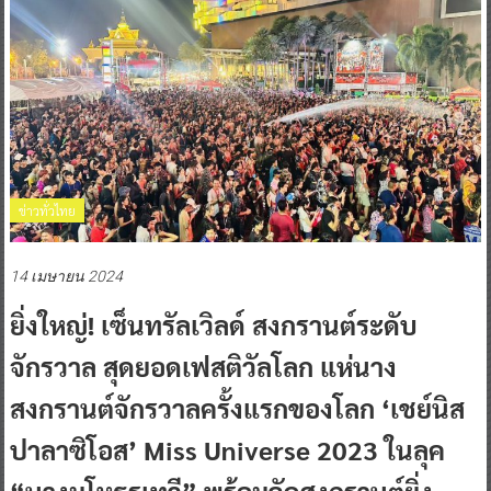
ข่าวทั่วไทย
14 เมษายน 2024
ยิ่งใหญ่! เซ็นทรัลเวิลด์ สงกรานต์ระดับ
จักรวาล สุดยอดเฟสติวัลโลก แห่นาง
สงกรานต์จักรวาลครั้งแรกของโลก ‘เชย์นิส
ปาลาซิโอส’ Miss Universe 2023 ในลุค
“นางมโหธรเทวี” พร้อมจัดสงกรานต์ยิ่ง