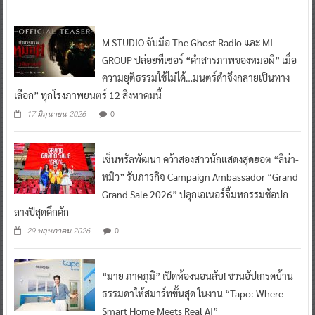
M STUDIO จับมือ The Ghost Radio และ MI
GROUP ปล่อยทีเซอร์ “คำสารภาพของหมอผี” เมื่อ
ความยุติธรรมใช้ไม่ได้…มนตร์ดำจึงกลายเป็นทาง
เลือก” ทุกโรงภาพยนตร์ 12 สิงหาคมนี้
0
17 มิถุนายน 2026
เซ็นทรัลพัฒนา คว้าสองสาวนักแสดงสุดฮอต “ลีน่า-
หมิว” รับภารกิจ Campaign Ambassador “Grand
Grand Sale 2026” ปลุกเอเนอร์จี้มหกรรมช้อปก
ลางปีสุดคึกคัก
0
29 พฤษภาคม 2026
“มาย ภาคภูมิ” เปิดห้องนอนลับ! ชวนอัปเกรดบ้าน
ธรรมดาให้สมาร์ทขั้นสุด ในงาน “Tapo: Where
Smart Home Meets Real AI”