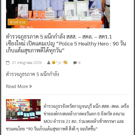
ข่าวตำรวจ
ตำรวจภูธรภาค 5 ผนึกกำลัง สสส. – สคล. – สคร.1
เชียงใหม่ เปิดแคมเปญ “Police 5 Healthy Hero : 90 วัน
เก็บแต้มสุขภาพดีได้ทุกวัน”
0
31 กรกฎาคม 2026
^ jo ^
ตำรวจภูธรภาค 5 ผนึกกำลัง
Read More
ตำรวจภูธรจังหวัดกาญจนบุรี ผนึก สสส.-สคล. เครือ
ข่ายองค์กรงดเหล้าภาคตะวันตก 8 จังหวัด ลงนาม
MOU ตำรวจ 21 สภ. ร่วมงดเหล้าเข้าพรรษา และ
ชวนคนไทย “90 วันเก็บแต้มสุขภาพดี สิ่งดี ๆ จะเกิดขึ้น”