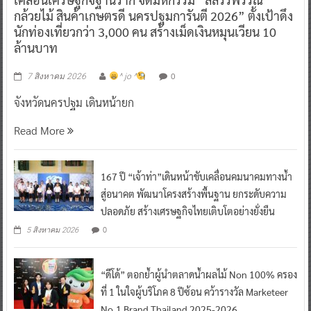
กล้วยไม้ สินค้าเกษตรดี นครปฐมการันตี 2026” ตั้งเป้าดึง
นักท่องเที่ยวกว่า 3,000 คน สร้างเม็ดเงินหมุนเวียน 10
ล้านบาท
0
7 สิงหาคม 2026
^ jo ^
จังหวัดนครปฐม เดินหน้ายก
Read More
167 ปี “เจ้าท่า”เดินหน้าขับเคลื่อนคมนาคมทางน้ำ
สู่อนาคต พัฒนาโครงสร้างพื้นฐาน ยกระดับความ
ปลอดภัย สร้างเศรษฐกิจไทยเติบโตอย่างยั่งยืน
0
5 สิงหาคม 2026
“ดีโด้” ตอกย้ำผู้นำตลาดน้ำผลไม้ Non 100% ครอง
ที่ 1 ในใจผู้บริโภค 8 ปีซ้อน คว้ารางวัล Marketeer
No.1 Brand Thailand 2025-2026