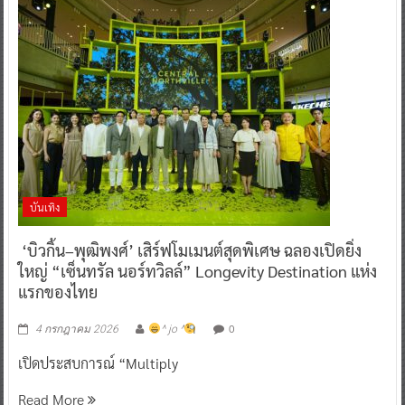
บันเทิง
‘บิวกิ้น–พุฒิพงศ์’ เสิร์ฟโมเมนต์สุดพิเศษ ฉลองเปิดยิ่ง
ใหญ่ “เซ็นทรัล นอร์ทวิลล์” Longevity Destination แห่ง
แรกของไทย
0
4 กรกฎาคม 2026
^ jo ^
เปิดประสบการณ์ “Multiply
Read More