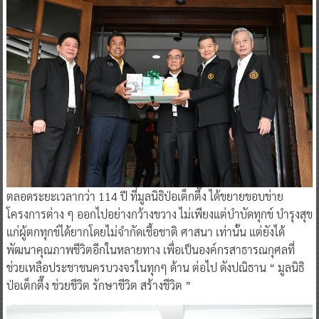
ตลอดระยะเวลากว่า 114 ปี ที่มูลนิธิป่อเต็กตึ๊ง ได้ขยายขอบข่าย
โครงการต่าง ๆ ออกไปอย่างกว้างขวาง ไม่เพียงแต่บำบัดทุกข์ บำรุงสุข
แก่ผู้ตกทุกข์ได้ยากโดยไม่จำกัดเชื้อชาติ ศาสนา เท่านั้น แต่ยังได้
พัฒนาคุณภาพชีวิตอีกในหลายทาง เพื่อเป็นองค์กรสาธารณกุศลที่
ช่วยเหลือประชาชนครบวงจรในทุกๆ ด้าน ต่อไป ดังปณิธาน “ มูลนิธิ
ป่อเต็กตึ๊ง ช่วยชีวิต รักษาชีวิต สร้างชีวิต ”