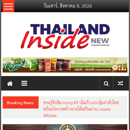
Skip
วันเสาร์, สิงหาคม 8, 2026
to
content
thailandinsidenew.com
Thailand
Inside
New
Breaking News:
ชวนรู้จักซิม my by NT เน็ตเร็ว แรง คุ้มค่าทั่วไทย
พร้อมโอกาสสร้างรายได้เสริมผ่าน Lazada
Affiliate