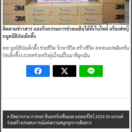
ติดตามข่าวสาร และกิจกรรมการช่วยเหลือได้ที่เว็บไซต์ หรือเฟซบุ๊
กมูลนิธิป่อเต็กตึ๊ง
## มูลนิธิป่อเต็กตึ๊ง ช่วยชีวิต รักษาชีวิต สร้างชีวิต ###แอปพลิเคชัน
ป่อเต็กตึ๊ง1418#ช่วยจริงอุ่นใจแม้ในนาทีฉุกเฉิน
Post
เปิดฉากงาน บางกอก อินเตอร์เนชั่นแนล มอเตอร์โชว์ 2024 50 แบรนด์
ร่วมสร้างประสบการณ์แห่งความสนุกทุกการเดินทาง
navigation