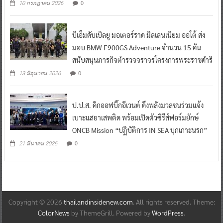
0
10 กรกฎาคม 2026
บีเอ็มดับเบิลยู มอเตอร์ราด มิลเลนเนียม ออโต้ ส่ง
มอบ BMW F900GS Adventure จำนวน 15 คัน
สนับสนุนภารกิจตำรวจจราจรโครงการพระราชดำริ
0
13 มิถุนายน 2026
ป.ป.ส. คิกออฟบิ๊กอีเวนต์ ดึงพลังมวลชนร่วมแจ้ง
เบาะแสยาเสพติด พร้อมเปิดตัวซีรีส์ฟอร์มยักษ์
ONCB Mission “ปฏิบัติการ IN SEA บุกเกาะนรก”
0
21 มีนาคม 2026
Copyright © 2026
thailandinsidenew.com
. All rights reserved. Theme:
ColorNews
by ThemeGrill. Powered by
WordPress
.