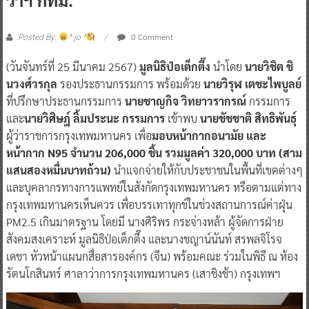
0 Comment
Posted By:
^ jo ^
(วันจันทร์ที่ 25 มีนาคม 2567)
มูลนิธิป่อเต็กตึ๊ง
นำโดย
นายวิชิต ชิ
นวงศ์วรกุล
รองประธานกรรมการ พร้อมด้วย
นายวิรุฬ เตชะไพบูลย์
ที่ปรึกษาประธานกรรมการ
นายชาญกิจ วิทยาวรากรณ์
กรรมการ
และ
นายวิศิษฎ์ ลิ้มประนะ กรรมการ
เข้าพบ
นายชัชชาติ สิทธิพันธุ์
ผู้ว่าราชการกรุงเทพมหานคร เพื่อ
มอบหน้ากากอนามัย และ
หน้ากาก N95 จำนวน 206,000 ชิ้น รวมมูลค่า 320,000 บาท (สาม
แสนสองหมื่นบาทถ้วน)
นำแจกจ่ายให้กับประชาชนในพื้นที่เขตต่างๆ
และบุคลากรทางการแพทย์ในสังกัดกรุงเทพมหานคร หรือตามแต่ทาง
กรุงเทพมหานครเห็นควร เพื่อบรรเทาทุกข์ในช่วงสถานการณ์ค่าฝุ่น
PM2.5 เกินมาตรฐาน โดยมี นางศิริพร กระจ่างหล้า ผู้จัดการฝ่าย
สังคมสงเคราะห์ มูลนิธิป่อเต็กตึ๊ง และนางชญาน์นันท์ สรพลจิโรจ
เดชา หัวหน้าแผนกสื่อสารองค์กร (จีน) พร้อมคณะ ร่วมในพิธี ณ ห้อง
รัตนโกสินทร์ ศาลาว่าการกรุงเทพมหานคร (เสาชิงช้า) กรุงเทพฯ