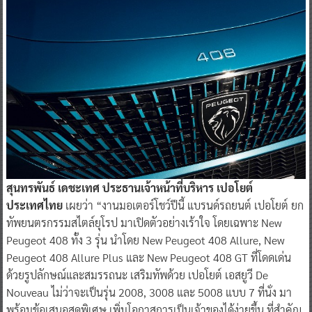
สุนทรพันธ์ เดชะเทศ ประธานเจ้าหน้าที่บริหาร เปอโยต์
ประเทศไทย
เผยว่า “งานมอเตอร์โชว์ปีนี้ แบรนด์รถยนต์ เปอโยต์ ยก
ทัพยนตรกรรมสไตล์ยุโรป มาเปิดตัวอย่างเร้าใจ โดยเฉพาะ New
Peugeot 408 ทั้ง 3 รุ่น นำโดย New Peugeot 408 Allure, New
Peugeot 408 Allure Plus และ New Peugeot 408 GT ที่โดดเด่น
ด้วยรูปลักษณ์และสมรรถนะ เสริมทัพด้วย เปอโยต์ เอสยูวี De
Nouveau ไม่ว่าจะเป็นรุ่น 2008, 3008 และ 5008 แบบ 7 ที่นั่ง มา
พร้อมข้อเสนอสุดพิเศษ เพิ่มโอกาสการเป็นเจ้าของได้ง่ายขึ้น ที่สำคัญ