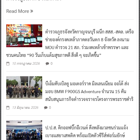
Read More
ตำรวจภูธรจังหวัดกาญจนบุรี ผนึก สสส.-สคล. เครือ
ข่ายองค์กรงดเหล้าภาคตะวันตก 8 จังหวัด ลงนาม
MOU ตำรวจ 21 สภ. ร่วมงดเหล้าเข้าพรรษา และ
ชวนคนไทย “90 วันเก็บแต้มสุขภาพดี สิ่งดี ๆ จะเกิดขึ้น”
0
10 กรกฎาคม 2026
บีเอ็มดับเบิลยู มอเตอร์ราด มิลเลนเนียม ออโต้ ส่ง
มอบ BMW F900GS Adventure จำนวน 15 คัน
สนับสนุนภารกิจตำรวจจราจรโครงการพระราชดำริ
0
13 มิถุนายน 2026
ป.ป.ส. คิกออฟบิ๊กอีเวนต์ ดึงพลังมวลชนร่วมแจ้ง
เบาะแสยาเสพติด พร้อมเปิดตัวซีรีส์ฟอร์มยักษ์