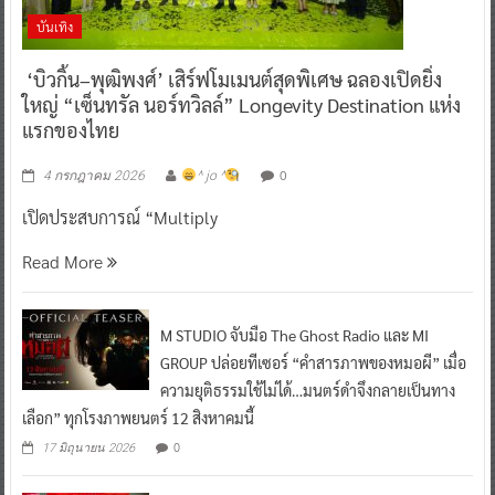
บันเทิง
‘บิวกิ้น–พุฒิพงศ์’ เสิร์ฟโมเมนต์สุดพิเศษ ฉลองเปิดยิ่ง
ใหญ่ “เซ็นทรัล นอร์ทวิลล์” Longevity Destination แห่ง
แรกของไทย
0
4 กรกฎาคม 2026
^ jo ^
เปิดประสบการณ์ “Multiply
Read More
M STUDIO จับมือ The Ghost Radio และ MI
GROUP ปล่อยทีเซอร์ “คำสารภาพของหมอผี” เมื่อ
ความยุติธรรมใช้ไม่ได้…มนตร์ดำจึงกลายเป็นทาง
เลือก” ทุกโรงภาพยนตร์ 12 สิงหาคมนี้
0
17 มิถุนายน 2026