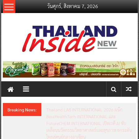
Skip
วันศุกร์, สิงหาคม 7, 2026
to
content
thailandinsidenew.com
Thailand
Inside
New
Breaking News:
Thailand LAB INTERNATIONAL 2026 ผนึก
Bio+HealthTech INTERNATIONAL และ
FutureCHEM INTERNATIONAL เปิดเวที AI ขับ
เคลื่อนนวัตกรรมวิทยาศาสตร์และสุขภาพ ยกระดับ
ไทยสู่ศูนย์กลางอาเซียน