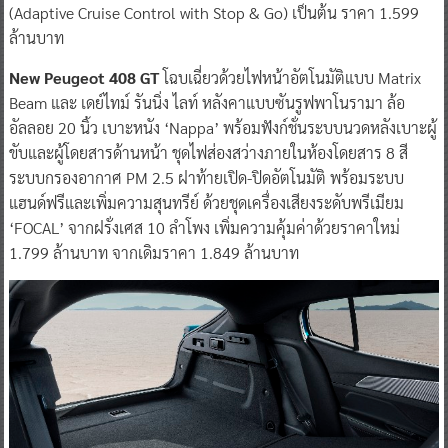
(Adaptive Cruise Control with Stop & Go) เป็นต้น ราคา 1.599
ล้านบาท
New Peugeot 408 GT
โฉบเฉี่ยวด้วยไฟหน้าอัตโนมัติแบบ Matrix
Beam และ เดย์ไทม์ รันนิ่ง ไลท์ หลังคาแบบซันรูฟพาโนรามา ล้อ
อัลลอย 20 นิ้ว เบาะหนัง ‘Nappa’ พร้อมฟังก์ชั่นระบบนวดหลังเบาะผู้
ขับและผู้โดยสารด้านหน้า ชุดไฟส่องสว่างภายในห้องโดยสาร 8 สี
ระบบกรองอากาศ PM 2.5 ฝาท้ายเปิด-ปิดอัตโนมัติ พร้อมระบบ
แฮนด์ฟรีและเพิ่มความสุนทรีย์ ด้วยชุดเครื่องเสียงระดับพรีเมียม
‘FOCAL’ จากฝรั่งเศส 10 ลำโพง เพิ่มความคุ้มค่าด้วยราคาใหม่
1.799 ล้านบาท จากเดิมราคา 1.849 ล้านบาท