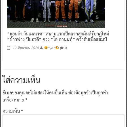
“ฮอนด้า วันเมคเรซ” สนามแรกเปิดฉากสุดมันส์รับกฎใหม่
“ข้าวฟ่าง-ปิยะวดี” ควง “โอ๋-อานนท์” คว้าดับเบิ้ลแชมป์
0
12 มิถุนายน 2026
^ jo ^
ใส่ความเห็น
อีเมลของคุณจะไม่แสดงให้คนอื่นเห็น
ช่องข้อมูลจำเป็นถูกทำ
เครื่องหมาย
*
ความเห็น
*