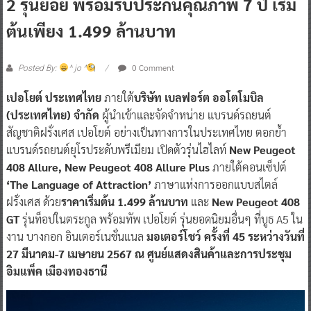
2 รุ่นย่อย พร้อมรับประกันคุณภาพ 7 ปี เริ่ม
ต้นเพียง 1.499 ล้านบาท
0 Comment
Posted By:
^ jo ^
เปอโยต์ ประเทศไทย
ภายใต้
บริษัท เบลฟอร์ต ออโตโมบิล
(ประเทศไทย) จำกัด
ผู้นำเข้าและจัดจำหน่าย แบรนด์รถยนต์
สัญชาติฝรั่งเศส เปอโยต์ อย่างเป็นทางการในประเทศไทย ตอกย้ำ
แบรนด์รถยนต์ยุโรประดับพรีเมียม เปิดตัวรุ่นไฮไลท์
New Peugeot
408 Allure, New Peugeot 408 Allure Plus
ภายใต้คอนเซ็ปต์
‘The Language of Attraction’
ภาษาแห่งการออกแบบสไตล์
ฝรั่งเศส ด้วย
ราคาเริ่มต้น 1.499 ล้านบาท
และ
New Peugeot 408
GT
รุ่นท็อปในตระกูล พร้อมทัพ เปอโยต์ รุ่นยอดนิยมอื่นๆ ที่บูธ A5 ใน
งาน บางกอก อินเตอร์เนชั่นแนล
มอเตอร์โชว์ ครั้งที่ 45 ระหว่างวันที่
27 มีนาคม-7 เมษายน 2567 ณ ศูนย์แสดงสินค้าและการประชุม
อิมแพ็ค เมืองทองธานี