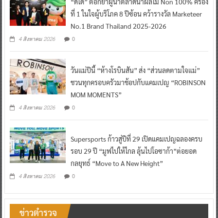
“ดีโด้” ตอกย้ำผู้นำตลาดน้ำผลไม้ Non 100% ครอง
ที่ 1 ในใจผู้บริโภค 8 ปีซ้อน คว้ารางวัล Marketeer
No.1 Brand Thailand 2025-2026
0
4 สิงหาคม 2026
วันแม่ปีนี้ “ห้างโรบินสัน” ส่ง “ส่วนลดตามใจแม่”
ชวนทุกครอบครัวมาช้อปกับแคมเปญ “ROBINSON
MOM MOMENTS”
0
4 สิงหาคม 2026
Supersports ก้าวสู่ปีที่ 29 เปิดแคมเปญฉลองครบ
รอบ 29 ปี “มูฟไปให้ไกล ลุ้นไปโอซาก้า”ต่อยอด
กลยุทธ์ “Move to A New Height”
0
4 สิงหาคม 2026
ข่าวตำรวจ