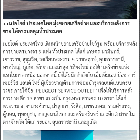
++เปอโยต์ ประเทศไทย มุ่งขยายเครือข่าย และบริการหลังการ
ขาย ให้ครอบคลุมทั่วประเทศ
เปอโยต์ ประเทศไทย เดินหน้าขยายเครือข่ายโชว์รูม พร้อมบริการหลัง
การขายครบวงจร 9 แห่ง ทั่วประเทศ ได้แก่ เกษตร-นวมินทร์,
เยาวราช, สุขุมวิท, วงเวียนพระราม 5-ราชพฤกษ์, อุบลราชธานี,
หาดใหญ่, ภูเก็ต, พัทยา และล่าสุด ‘เชียงใหม่ ออโต้’ เครือข่ายแห่ง
แรกในภาคเหนือ นอกจากนี้ ยังได้ผนึกกำลังกับ เอ็มเอ็มเอส บ๊อช คาร์
เซอร์วิส แอนด์ ไทร์ ผู้เชี่ยวชาญด้านการซ่อมบำรุงรถยนต์แบบครบ
วงจร ภายใต้ชื่อ ‘PEUGEOT SERVICE OUTLET’ เพื่อให้บริการหลัง
การขาย อีก 13 สาขา แบ่งเป็น กรุงเทพมหานคร 10 สาขา ได้แก่
พระราม 4, งามวงศ์วาน, ลำลูกกา, รังสิต, เพชรเกษม, รามคำแหง,
คู้บอน, พุทธบูชา, กาญจนาภิเษก และศรีนครินทร์ และอีก 3 สาขาใน
ต่างจังหวัด ได้แก่ ระยอง, อุบลราชธานี และภูเก็ต