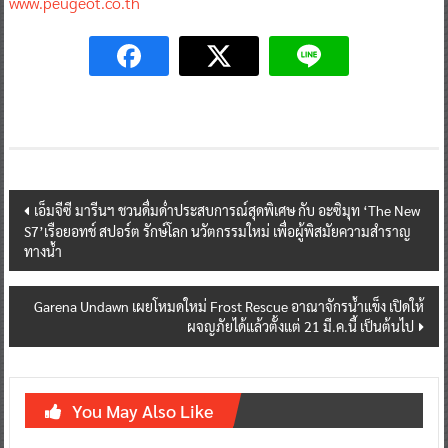
www.peugeot.co.th
Post
เอ็มจีซี มารีนฯ ชวนดื่มด่ำประสบการณ์สุดพิเศษ กับ อะซิมุท ‘The New
S7’เรือยอทช์ สปอร์ต รักษ์โลก นวัตกรรมใหม่ เพื่อผู้พิสมัยความสำราญ
navigation
ทางน้ำ
Garena Undawn เผยโหมดใหม่ Frost Rescue อาณาจักรน้ำแข็ง เปิดให้
ผจญภัยได้แล้วตั้งแต่ 21 มี.ค.นี้ เป็นต้นไป
You May Also Like