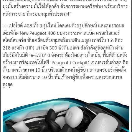
มุ่งมั่นสร้างความมั่นใจให้ลูกค้า ด้วยการขยายเครือข่าย พร้อมบริการ
หลังการขาย ที่ครอบคลุมทั่วประเทศ”
++เปอโยต์ 408 ทั้ง 3 รุ่นใหม่ โดดเด่นด้วยรูปลักษณ์ และสมรรถนะ
เต็มพิกัด New Peugeot 408 ยนตรกรรมฟาสแบ็ค ครอสโอเวอร์
สไตล์สปอร์ต ขับเคลื่อนด้วยขุมพลังเบนซิน 4 สูบ เทอร์โบ 1.6 ลิตร
218 แรงม้า (HP) แรงบิด 300 นิวตันเมตร ส่งกำลังสู่ล้อคู่หน้า ผ่าน
เกียร์อัตโนมัติ ‘e-EAT8’ 8 จังหวะ ห้องโดยสารล้ำสมัย, พื้นที่ด้านหลัง
กว้าง มาพร้อมเทคโนโลยี ‘Peugeot i-Cockpit’ เจเนอเรชั่นล่าสุด ติด
ตั้งมาตรวัดขนาด 10 นิ้ว บริเวณด้านหน้าผู้ขับ กลางแดชบอร์ดติดตั้ง
จอระบบสัมผัสขนาด 10 นิ้ว หันเข้าหาผู้ขับเพื่อความสะดวกสบาย
สูงสุด