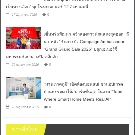
เป็นทางเลือก” ทุกโรงภาพยนตร์ 12 สิงหาคมนี้
0
17 มิถุนายน 2026
เซ็นทรัลพัฒนา คว้าสองสาวนักแสดงสุดฮอต “ลี
น่า-หมิว” รับภารกิจ Campaign Ambassador
“Grand Grand Sale 2026” ปลุกเอเนอร์จี้
มหกรรมช้อปกลางปีสุดคึกคัก
0
29 พฤษภาคม 2026
“มาย ภาคภูมิ” เปิดห้องนอนลับ! ชวนอัปเกรด
บ้านธรรมดาให้สมาร์ทขั้นสุด ในงาน “Tapo:
Where Smart Home Meets Real AI”
0
18 พฤษภาคม 2026
ข่าวทั่วไทย