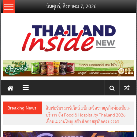
Skip
วันศุกร์, สิงหาคม 7, 2026
to
content
thailandinsidenew.com
Thailand
Inside
New
อินฟอร์มา มาร์เก็ตส์ ผนึกเครือข่ายธุรกิจท่องเที่ยว-
Breaking News:
บริการ จัด Food & Hospitality Thailand 2026
เชื่อม 4 งานใหญ่ สร้างโอกาสธุรกิจครบวงจร