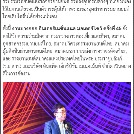
รวบรวมรถยนต์และรถจักรยานยนต์ รวมถึงอุปกรณ์ต่างๆ ที่เกี่ยวเนื่อง
ไว้ในงานเดียวจะเป็นตัวกระตุ้นให้ภาพรวมของอุตสาหกรรมยานยนต์
ไทยเติบโตขึ้นได้อย่างแน่นอน
ทั้งนี้
ยัง
งานบางกอก อินเตอร์เนชั่นแนล มอเตอร์โชว์ ครั้งที่ 45
คงได้รับความร่วมมือจาก กระทรวงการท่องเที่ยวและกีฬา, สมาคม
อุตสาหกรรมยานยนต์ไทย, สมาคมวิศวะกรรมยานยนต์ไทย, สมาคม
ผู้ผลิตชิ้นส่วนยานยนต์ไทย, สมาคมระบบขนส่งการจราจรอัจฉริยะ,
และ ราชยานยนต์สมาคมแห่งประเทศไทยในพระ บรมราชูปถัมภ์
(ร.ย.ส.ท.) และบริษัท อิมแพ็ค เอ็กซิบิชั่น เมเนจเม้นท์ จำกัด เป็นอย่าง
ดีในการจัดงาน