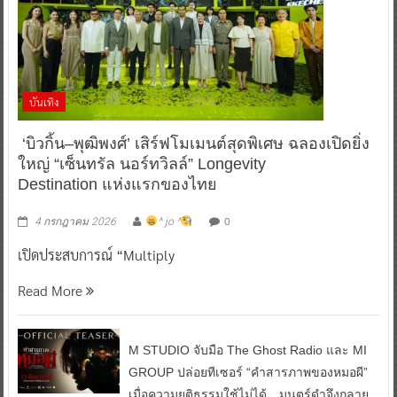
บันเทิง
‘บิวกิ้น–พุฒิพงศ์’ เสิร์ฟโมเมนต์สุดพิเศษ ฉลองเปิดยิ่ง
ใหญ่ “เซ็นทรัล นอร์ทวิลล์” Longevity
Destination แห่งแรกของไทย
0
4 กรกฎาคม 2026
^ jo ^
เปิดประสบการณ์ “Multiply
Read More
M STUDIO จับมือ The Ghost Radio และ MI
GROUP ปล่อยทีเซอร์ “คำสารภาพของหมอผี”
เมื่อความยุติธรรมใช้ไม่ได้…มนตร์ดำจึงกลาย