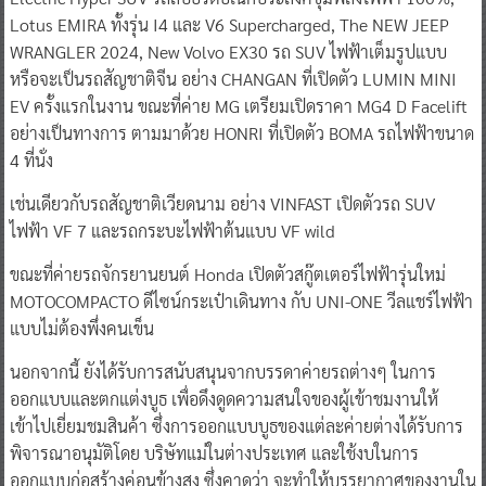
Lotus EMIRA ทั้งรุ่น I4 และ V6 Supercharged, The NEW JEEP
WRANGLER 2024, New Volvo EX30 รถ SUV ไฟฟ้าเต็มรูปแบบ
หรือจะเป็นรถสัญชาติจีน อย่าง CHANGAN ที่เปิดตัว LUMIN MINI
EV ครั้งแรกในงาน ขณะที่ค่าย MG เตรียมเปิดราคา MG4 D Facelift
อย่างเป็นทางการ ตามมาด้วย HONRI ที่เปิดตัว BOMA รถไฟฟ้าขนาด
4 ที่นั่ง
เช่นเดียวกับรถสัญชาติเวียดนาม อย่าง VINFAST เปิดตัวรถ SUV
ไฟฟ้า VF 7 และรถกระบะไฟฟ้าต้นแบบ VF wild
ขณะที่ค่ายรถจักรยานยนต์ Honda เปิดตัวสกู๊ตเตอร์ไฟฟ้ารุ่นใหม่
MOTOCOMPACTO ดีไซน์กระเป๋าเดินทาง กับ UNI-ONE วีลแชร์ไฟฟ้า
แบบไม่ต้องพึ่งคนเข็น
นอกจากนี้ ยังได้รับการสนับสนุนจากบรรดาค่ายรถต่างๆ ในการ
ออกแบบและตกแต่งบูธ เพื่อดึงดูดความสนใจของผู้เข้าชมงานให้
เข้าไปเยี่ยมชมสินค้า ซึ่งการออกแบบบูธของแต่ละค่ายต่างได้รับการ
พิจารณาอนุมัติโดย บริษัทแม่ในต่างประเทศ และใช้งบในการ
ออกแบบก่อสร้างค่อนข้างสูง ซึ่งคาดว่า จะทำให้บรรยากาศของงานใน