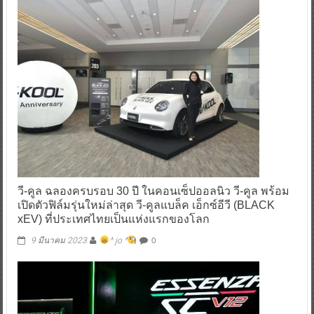
วี-คูล ฉลองครบรอบ 30 ปี ในคอนเซ็ปออลนิว วี-คูล พร้อม
เปิดตัวฟิล์มรุ่นใหม่ล่าสุด วี-คูลแบล็ค เอ็กซ์อีวี (BLACK
xEV) ที่ประเทศไทยเป็นแห่งแรกของโลก
0
9 มีนาคม 2023
^ jo ^