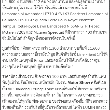
LPI 800-4 ที่มีเพียง 112 คัน ทั่วโลกเท่านั้น และคันสุดท้ายเรานำมา
จัดแสดงอยู่ในงานเราให้ได้ยลโฉมกันแล้ว นอกจากนี้ยังมี
Lamborghini Aventador LP770-4 SVJ 63 Roadster Lamborghini
Gallardo LP570-4 Squadra Corse Rolls-Royce Phantom
Tempus Rolls-Royce Dawn Landspeed NISSAN GTR T-spec
Mclaren 720S และ Mclaren Speedtail ที่มีราคากว่า 400 ล้านบาท
ซึ่งเป็นไฮไลท์ สำคัญหนึ่งของการจัดงานในครั้งนี้
มูลค่าที่นำมาจัดแสดงรวมกว่า 1,300 ล้านบาท บนพื้นที่ 11,600
ตารางเมตร นอกจากนี้เรายังนำบูธ สินค้าลิขสิทธ์์ Line Friend มาไว้ที่
งาน เอาใจแฟนๆหมี Brownและผองเพื่อน ให้ได้มาเช็คอินถ่ายรูป
สวยๆกัน พร้อมสนุกกับตู้คีบ กาชาปองอีกด้วย”
ราคาบัตรเข้าชมงาน ยังคงราคา 100 บาท และพิเศษสุดสำหรับแฟน
พันธุ์แท้ร่วมสัมผัสความเหนือระดับ ในงาน
Motor Show ครั้งที่ 45
กับ VIP Diamond Lounge ประสบการณ์ที่จะทำให้การชมงานพิเศษ
มากขึ้น ตลอดช่วงการจัดงานทั้ง 14 วัน ในราคา 999 บาทสามารถ
เข้าชมงานได้ทุกวัน พักผ่อนทาน ของว่างและเครื่องดื่ม มีที่จอดรถและ
รับของที่ระลึก ร่วมรับสิทธิ์ลุ้นรับรางวัลรถยนต์ ไฟฟ้า LUMIN และรถ