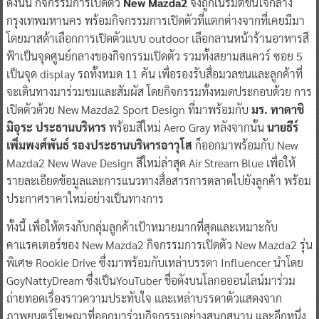
ดังนั้น กิจกรรมการเปิดตัว
New Mazda2
จึงถูกเนรมิตขึ้นใจกลาง
กรุงเทพมหานคร พร้อมกิจกรรมการเปิดตัวที่แตกต่างจากที่เคยมีมา
โดยมาสด้าเลือกการเปิดตัวแบบ outdoor เลือกลานหน้าร้านอาหารสี
ฟ้าเป็นจุดศูนย์กลางของกิจกรรมเปิดตัว รวมทั้งสยามสแควร์ ซอย 5
เป็นจุด display รถทั้งหมด 11 คัน เพื่อรองรับสื่อมวลชนและลูกค้าที่
จะเดินทางมาร่วมชมและสัมผัส โดยกิจกรรมทั้งหมดประกอบด้วย การ
เปิดตัวด้วย New Mazda2 Sport Design ที่มาพร้อมกับ
มร. ทาดาชิ
มิอุระ ประธานบริหาร
พร้อมสีใหม่ Aero Gray หลังจากนั้น
นายธีร์
เพิ่มพงศ์พันธ์ รองประธานบริหารอาวุโส
ก็ออกมาพร้อมกับ New
Mazda2 New Wave Design สีใหม่ล่าสุด Air Stream Blue เพื่อให้
รายละเอียดข้อมูลและการแนวทางสื่อสารการตลาดไปยังลูกค้า พร้อม
ประกาศราคาใหม่อย่างเป็นทางการ
ทั้งนี้ เพื่อให้ตรงกับกลุ่มลูกค้าเป้าหมายมากที่สุดและเหมาะกับ
คาแรคเตอร์ของ New Mazda2 กิจกรรมการเปิดตัว New Mazda2 รุ่น
พิเศษ Rookie Drive ซึ่งมาพร้อมกับเหล่าบรรดา Influencer นำโดย
GoyNattyDream ซึ่งเป็นYouTuber ชื่อดังบนโลกอออนไลน์มาร่วม
ถ่ายทอดเรื่องราวความประทับใจ และเหล่าบรรดาตัวแสดงจาก
ภาพยนตร์โฆษณาที่ออกมาร่วมกิจกรรมอย่างสนุกสนาน และอีกหนึ่ง