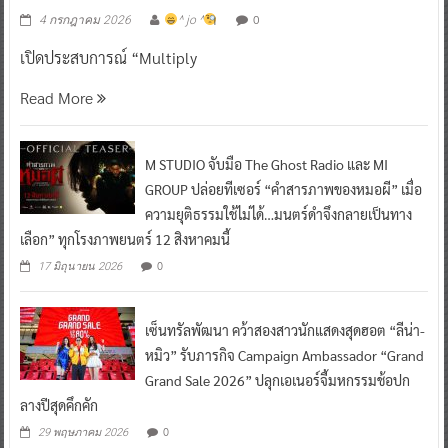
0
4 กรกฎาคม 2026
^ jo ^
เปิดประสบการณ์ “Multiply
Read More
M STUDIO จับมือ The Ghost Radio และ MI
GROUP ปล่อยทีเซอร์ “คำสารภาพของหมอผี” เมื่อ
ความยุติธรรมใช้ไม่ได้…มนตร์ดำจึงกลายเป็นทาง
เลือก” ทุกโรงภาพยนตร์ 12 สิงหาคมนี้
0
17 มิถุนายน 2026
เซ็นทรัลพัฒนา คว้าสองสาวนักแสดงสุดฮอต “ลีน่า-
หมิว” รับภารกิจ Campaign Ambassador “Grand
Grand Sale 2026” ปลุกเอเนอร์จี้มหกรรมช้อปก
ลางปีสุดคึกคัก
0
29 พฤษภาคม 2026