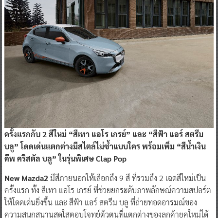
ครั้งแรกกับ 2 สีใหม่ “สีเทา แอโร เกรย์” และ “สีฟ้า แอร์ สตรีม
บลู” โดดเด่นแตกต่างมีสไตล์ไม่ซ้ำแบบใคร พร้อมเพิ่ม “สีน้ำเงิน
ดีพ คริสตัล บลู” ในรุ่นพิเศษ Clap Pop
New Mazda2
มีสีภายนอกให้เลือกถึง 9 สี ที่รวมถึง 2 เฉดสีใหม่เป็น
ครั้งแรก ทั้ง สีเทา แอโร เกรย์ ที่ช่วยยกระดับภาพลักษณ์ความสปอร์ต
ให้โดดเด่นยิ่งขึ้น และ สีฟ้า แอร์ สตรีม บลู ที่ถ่ายทอดอารมณ์ของ
ความสนุกสนานสดใสตอบโจทย์ตัวตนที่แตกต่างของลูกค้ายุคใหม่ได้