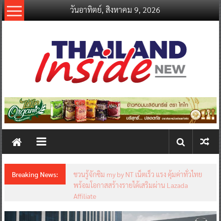
Skip
วันอาทิตย์, สิงหาคม 9, 2026
to
content
thailandinsidenew.com
Thailand
Inside
New
Breaking News:
ชวนรู้จักซิม my by NT เน็ตเร็ว แรง คุ้มค่าทั่วไทย
พร้อมโอกาสสร้างรายได้เสริมผ่าน Lazada
Affiliate