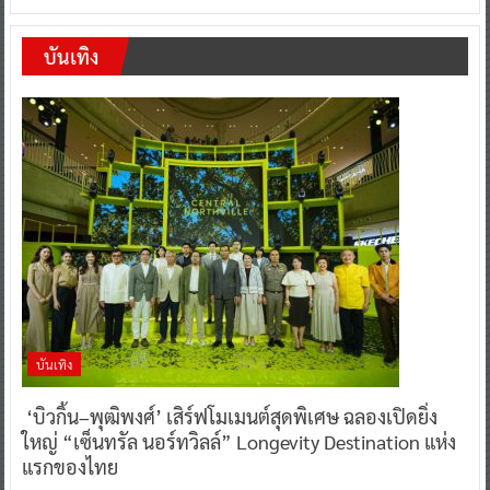
บันเทิง
บันเทิง
‘บิวกิ้น–พุฒิพงศ์’ เสิร์ฟโมเมนต์สุดพิเศษ ฉลองเปิดยิ่ง
ใหญ่ “เซ็นทรัล นอร์ทวิลล์” Longevity Destination แห่ง
แรกของไทย