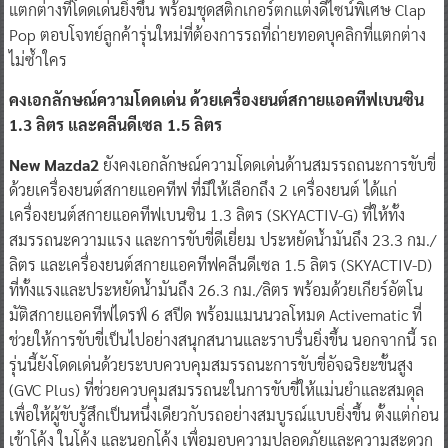
แตกต่างที่โดดเด่นยิ่งขึ้น พร้อมชุดสติกเกอร์ตกแต่งดีไซน์พิเศษ Clap
Pop ตอบโจทย์ลูกค้ารุ่นใหม่ที่ต้องการรถที่ถ่ายทอดบุคลิกที่แตกต่าง
ไม่ซ้ำใคร
คงเอกลักษณ์ความโดดเด่น ด้วยเครื่องยนต์สกายแอคทีฟเบนซิน
1.3 ลิตร และคลีนดีเซล 1.5 ลิตร
New Mazda2
ยังคงเอกลักษณ์ความโดดเด่นด้านสมรรถถนะการขับขี่
ด้วยเครื่องยนต์สกายแอคทีฟ ที่มีให้เลือกถึง 2 เครื่องยนต์ ได้แก่
เครื่องยนต์สกายแอคทีฟเบนซิน 1.3 ลิตร (SKYACTIV-G) ที่ให้ทั้ง
สมรรถนะความแรง และการขับขี่ดีเยี่ยม ประหยัดน้ำมันถึง 23.3 กม./
ลิตร และเครื่องยนต์สกายแอคทีฟคลีนดีเซล 1.5 ลิตร (SKYACTIV-D)
ที่ทั้งแรงและประหยัดน้ำมันถึง 26.3 กม./ลิตร พร้อมด้วยเกียร์อัตโน
มัติสกายแอคทีฟไดรฟ์ 6 สปีด พร้อมแมนนวลโหมด Activematic ที่
ช่วยให้การขับขี่เป็นไปอย่างสนุกสนานและราบรื่นยิ่งขึ้น นอกจากนี้ รถ
รุ่นนี้ยังโดดเด่นด้วยระบบควบคุมสมรรถนะการขับขี่อัจฉริยะขั้นสูง
(GVC Plus) ที่ช่วยควบคุมสมรรถนะในการขับขี่ให้แม่นยําและสมดุล
เพื่อให้ผู้ขับรู้สึกเป็นหนึ่งเดียวกับรถอย่างสมบูรณ์แบบยิ่งขึ้น ตั้งแต่ก่อน
เข้าโค้ง ในโค้ง และนอกโค้ง เพื่อมอบความปลอดภัยและความสะดวก