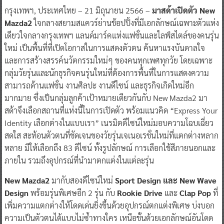
กรุงเทพฯ, ประเทศไทย – 21 มิถุนายน 2566 –
มาสด้าเปิดตัว New
Mazda2
ใจกลางสยามสแควร์ย่านช้อปปิ้งที่มีเอกลักษณ์เฉพาะตัวแห่ง
เดียวใจกลางกรุงเทพฯ แลนด์มาร์คแห่งแฟชั่นและไลฟ์สไตล์ของคนรุ่น
ใหม่ เป็นพื้นที่ที่เปิดโอกาสในการแสดงตัวตน ค้นหาแรงบันดาลใจ
และการสร้างสรรค์นวัตกรรมใหม่ๆ ของคนทุกเพศทุกวัย โดยเฉพาะ
กลุ่มวัยรุ่นและนักธุรกิจคนรุ่นใหม่ที่ต้องการพื้นที่ในการแสดงความ
สามารถด้านแฟชั่น งานศิลปะ งานดีไซน์ และธุรกิจเกิดใหม่อีก
มากมาย ซึ่งเป็นกลุ่มลูกค้าเป้าหมายเดียวกันกับ New Mazda2 มา
สด้าจึงเลือกสถานที่แห่งนี้ในการเปิดตัว พร้อมแนวคิด “Express Your
Identity เลือกต่างในแบบเรา” เนรมิตดีไซน์ใหม่มอบความโฉบเฉี่ยว
สดใส สะท้อนตัวตนที่ชัดเจนของวัยรุ่นเจเนอเรชั่นใหม่ที่แตกต่างหลาก
หลาย มีให้เลือกถึง 83 ดีไซน์ ทั้งรูปลักษณ์ การเลือกใช้สีภายนอกและ
ภายใน รวมถึงอุปกรณ์ที่นำมาตกแต่งในแต่ละรุ่น
New Mazda2
มากับสองดีไซน์ใหม่
Sport Design และ New Wave
Design
พร้อมรุ่นพิเศษอีก 2 รุ่น กับ
Rookie Drive
และ
Clap Pop
ที่
เพิ่มความแตกต่างให้โดดเด่นยิ่งขึ้นด้วยอุปกรณ์ตกแต่งพิเศษ บ่งบอก
ความเป็นตัวตนได้แบบไม่ซ้ำทางใคร เหนือชั้นด้วยเอกลักษณ์อันโดด