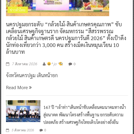
ข่าวทั่วไทย
นครปฐมยกระดับ “กล้วยไม้-สินค้าเกษตรคุณภาพ” ขับ
เคลื่อนเศรษฐกิจฐานราก จัดมหกรรม “สีสรรพรรณ
กล้วยไม้ สินค้าเกษตรดี นครปฐมการันตี 2026” ตั้งเป้าดึง
นักท่องเที่ยวกว่า 3,000 คน สร้างเม็ดเงินหมุนเวียน 10
ล้านบาท
0
7 สิงหาคม 2026
^ jo ^
จังหวัดนครปฐม เดินหน้ายก
Read More
167 ปี “เจ้าท่า”เดินหน้าขับเคลื่อนคมนาคมทางน้ำ
สู่อนาคต พัฒนาโครงสร้างพื้นฐาน ยกระดับความ
ปลอดภัย สร้างเศรษฐกิจไทยเติบโตอย่างยั่งยืน
0
5 สิงหาคม 2026