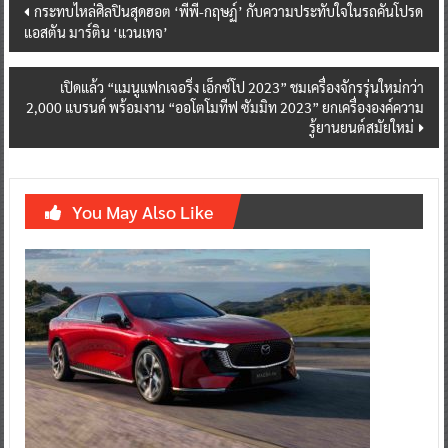
Post
กระทบไหล่ศิลปินสุดฮอต ‘พีพี-กฤษฏ์’ กับความประทับใจในรถคันโปรด
แอสตัน มาร์ติน ‘แวนเทจ’
navigation
เปิดแล้ว “แมนูแฟกเจอริ่ง เอ็กซ์โป 2023” ชมเครื่องจักรรุ่นใหม่กว่า
2,000 แบรนด์ พร้อมงาน “ออโตโมทีฟ ซัมมิท 2023” ยกเครื่ององค์ความ
รู้ยานยนต์สมัยใหม่
You May Also Like