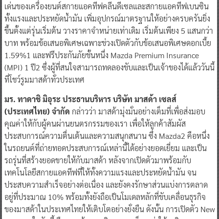
เด่นของเครื่องยนต์สกายแอคทีฟคลีนดีเซลและสกายแอคทีฟเบนซิน
ทั้งแรงและประหยัดน้ำมัน เพิ่มอุปกรณ์มาตรฐานให้อย่างครบครันยิ่ง
ขึ้นตั้งแต่รุ่นเริ่มต้น วางราคาจำหน่ายเท่าเดิม เริ่มต้นเพียง 5 แสนกว่า
บาท พร้อมข้อเสนอพิเศษเฉพาะช่วงเปิดตัวกับข้อเสนอพิเศษดอกเบี้ย
1.59%1 และฟรีประกันภัยชั้นหนึ่ง Mazda Premium Insurance
(MPI) 1 ปี2 ซึ่งผู้ที่สนใจสามารถทดลองขับและเป็นเจ้าของได้แล้ววันนี้
ที่โชว์รูมมาสด้าทั่วประเทศ
มร. ทาดาชิ มิอุระ ประธานบริหาร บริษัท มาสด้า เซลส์
(ประเทศไทย) จำกัด
กล่าวว่า มาสด้ามุ่งมั่นอย่างเต็มที่เพื่อส่งมอบ
คุณค่าให้กับผู้คนผ่านยนตรกรรมของเรา เพื่อให้ลูกค้าสัมผัส
ประสบการณ์ความตื่นเต้นและความสนุกสนาน ซึ่ง Mazda2 คือหนึ่ง
ในรถยนต์ที่ถ่ายทอดประสบการณ์เหล่านี้ได้อย่างยอดเยี่ยม และเป็น
รถรุ่นที่สร้างยอดขายให้กับมาสด้า หลังจากเปิดตัวมาพร้อมกับ
เทคโนโลยีสกายแอคทีฟที่ให้ทั้งความแรงและประหยัดน้ำมัน จน
ประสบความสำเร็จอย่างต่อเนื่อง และยังคงรักษาส่วนแบ่งการตลาด
อยู่ที่ประมาณ 10% พร้อมทั้งยังถือเป็นโมเดลหลักที่ขับเคลื่อนธุรกิจ
ของมาสด้าในประเทศไทยให้เติบโตอย่างยั่งยืน ดังนั้น การเปิดตัว New