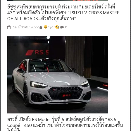
อีซูซุ ส่งทัพยนตรกรรมครบรุ่นร่วมงาน “มอเตอร์โชว์ ครั้งที่
43” พร้อมเปิดตัว โปรเจคพิเศษ “ISUZU V-CROSS MASTER
OF ALL ROADS…ตัวจริงทุกเส้นทาง”
0
28 มีนาคม 2022
^ jo ^
อาวดี้ เปิดตัว RS Model รุ่นที่ 5 สปอร์ตคูเป้ตัวแรงจัด “RS 5
Coupé” 450 แรงม้า เขย่าหัวใจคนชอบความแรงให้ร้อนแรงขึ้น
ไปได้อีก