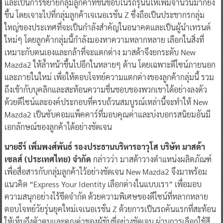
และเป็นการขยายกลุ่มลูกค้าที่ชื่นชอบในรถรุ่นนี้ให้เพิ่มจำนวนมากยิ่ง
ขึ้น โดยเจาะไปที่กลุ่มลูกค้าเจเนอเรชั่น Z ซึ่งถือเป็นประชากรกลุ่ม
ใหญ่ของประเทศที่จะเป็นกำลังสำคัญในอนาคตและเป็นผู้นำเทรนด์
ใหม่ๆ โดยลูกค้ากลุ่มนี้กำลังมองหาความหลากหลาย เลือกในสิ่งที่
เหมาะกับตนเองและกล้าที่จะแตกต่าง มาสด้าจึงยกระดับ New
Mazda2 ให้ล้ำหน้าขึ้นไปอีกในหลายๆ ด้าน โดยเฉพาะดีไซน์ภายนอก
และภายในใหม่ เพื่อให้ตอบโจทย์ความแตกต่างของลูกค้ากลุ่มนี้ รวม
ถึงเข้ากับบุคลิกและสะท้อนความชื่นชอบของพวกเขาได้อย่างลงตัว
ด้วยดีไซน์และองค์ประกอบที่ครบถ้วนสมบูรณ์เหล่านี้จะทำให้ New
Mazda2 เป็นซับคอมแพ็คคาร์ที่มอบคุณค่าและบ่งบอกรสนิยมอันมี
เอกลักษณ์ของลูกค้าได้อย่างชัดเจน
นายธีร์ เพิ่มพงศ์พันธ์ รองประธานบริหารอาวุโส บริษัท มาสด้า
เซลส์ (ประเทศไทย) จำกัด
กล่าวว่า มาสด้าวางตำแหน่งผลิตภัณฑ์
เพื่อสื่อสารกับกลุ่มลูกค้าไว้อย่างชัดเจน New Mazda2 จึงมาพร้อม
แนวคิด “Express Your Identity เลือกต่างในแบบเรา” เพื่อมอบ
ความสนุกอย่างไร้ขีดจำกัด ด้วยความพิเศษของดีไซน์ที่หลากหลาย
ตอบโจทย์วัยรุ่นยุคใหม่เจเนอเรชั่น Z ด้วยการเป็นรถคันแรกที่สะท้อน
ให้เห็นถึงตัวตนและคุณค่าของผู้ขับขี่อย่างชัดเจน ผ่านการเลือกใช้สี