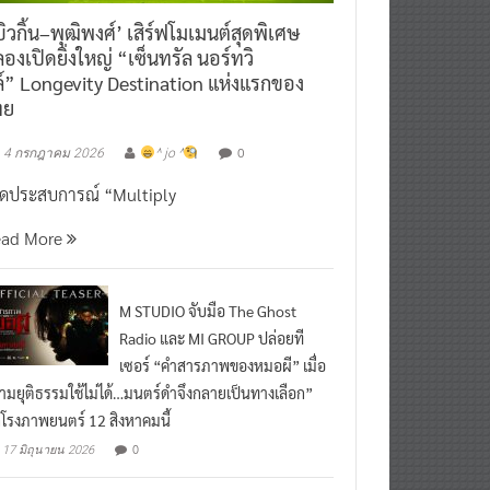
ิวกิ้น–พุฒิพงศ์’ เสิร์ฟโมเมนต์สุดพิเศษ
องเปิดยิ่งใหญ่ “เซ็นทรัล นอร์ทวิ
์” Longevity Destination แห่งแรกของ
ทย
0
4 กรกฎาคม 2026
^ jo ^
ิดประสบการณ์ “Multiply
ead More
M STUDIO จับมือ The Ghost
Radio และ MI GROUP ปล่อยที
เซอร์ “คำสารภาพของหมอผี” เมื่อ
ามยุติธรรมใช้ไม่ได้…มนตร์ดำจึงกลายเป็นทางเลือก”
กโรงภาพยนตร์ 12 สิงหาคมนี้
0
17 มิถุนายน 2026