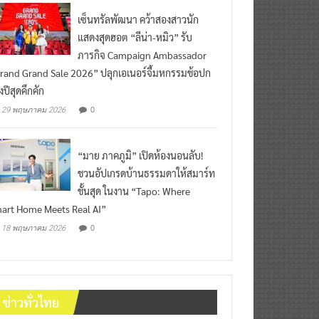
เซ็นทรัลพัฒนา คว้าสองสาวนัก
แสดงสุดฮอต “ลีน่า-หมิว” รับ
ภารกิจ Campaign Ambassador
rand Grand Sale 2026” ปลุกเอเนอร์จี้มหกรรมช้อปก
งปีสุดคึกคัก
0
29 พฤษภาคม 2026
“มาย ภาคภูมิ” เปิดห้องนอนลับ!
ชวนอัปเกรดบ้านธรรมดาให้สมาร์ท
ขั้นสุด ในงาน “Tapo: Where
art Home Meets Real AI”
0
18 พฤษภาคม 2026
ข่าวทั่วไทย