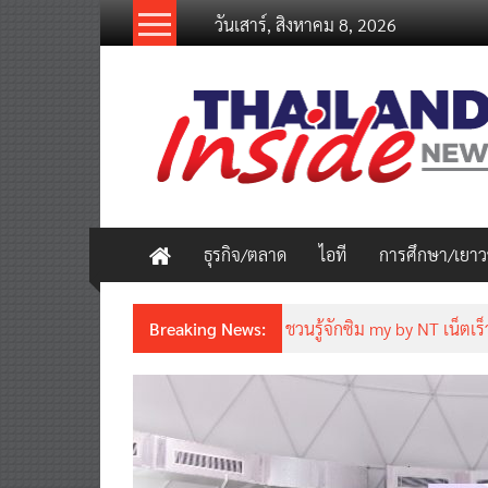
Skip
วันเสาร์, สิงหาคม 8, 2026
to
content
thailandinsidenew.com
Thailand
Inside
New
ธุรกิจ/ตลาด
ไอที
การศึกษา/เยา
Breaking News:
ชวนรู้จักซิม my by NT เน็ตเร