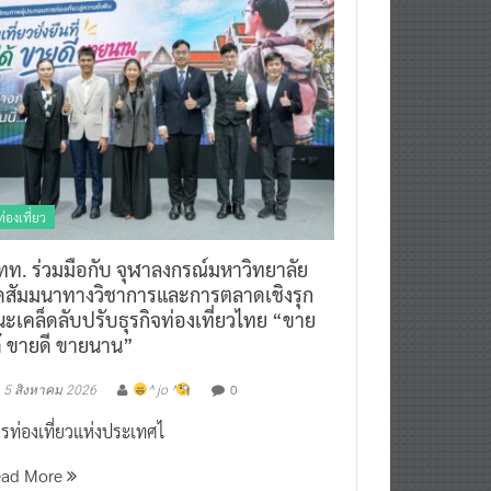
ท่องเที่ยว
ทท. ร่วมมือกับ จุฬาลงกรณ์มหาวิทยาลัย
ัดสัมมนาทางวิชาการและการตลาดเชิงรุก
ะเคล็ดลับปรับธุรกิจท่องเที่ยวไทย “ขาย
ด้ ขายดี ขายนาน”
0
5 สิงหาคม 2026
^ jo ^
รท่องเที่ยวแห่งประเทศไ
ead More