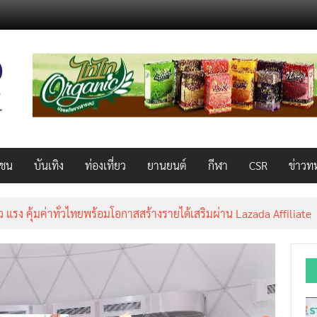
วชน
บันเทิง
ท่องเที่ยว
ยานยนต์
กีฬา
CSR
ข่าวท
็ว แรง คุ้มค่าทั่วไทยพร้อมโอกาสสร้างรายได้เสริมผ่าน Lazada Affiliate