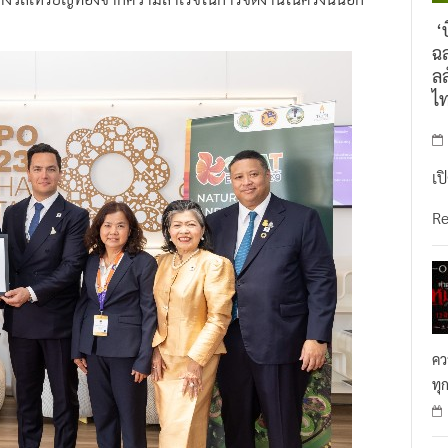
‘บ
ฉล
ลล
ไ
เป
R
คว
ทุ