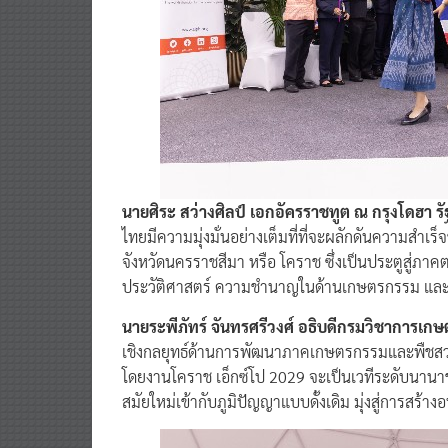
นายศิระ สว่างศิลป์ เอกอัครราชทูต ณ กรุงโดฮา 
ไทยมีความมุ่งมั่นอย่างเต็มที่ที่จะผลักดันความสำ
จังหวัดนครราชสีมา หรือ โคราช ซึ่งเป็นประตูสู่ภาค
ประวัติศาสตร์ ความชำนาญในด้านเกษตรกรรม แ
นายระพีภัทร์ จันทรศรีวงศ์ อธิบดีกรมวิชาการเกษ
เชิงกลยุทธ์ด้านการพัฒนาภาคเกษตรกรรมและพืชสว
โดยงานโคราช เอ็กซ์โป 2029 จะเป็นเวทีระดับนา
สมัยใหม่เข้ากับภูมิปัญญาแบบดั้งเดิม มุ่งสู่การสร้างอ