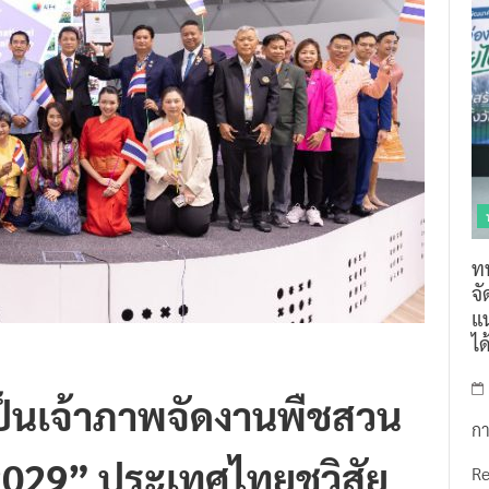
ท
จ
แน
ไ
์เป็นเจ้าภาพจัดงานพืชสวน
กา
2029” ประเทศไทยชูวิสัย
R