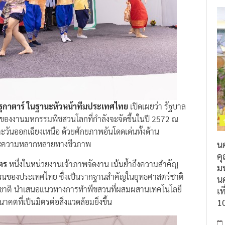
รัฐกาตาร์ ในฐานะหัวหน้าทีมประเทศไทย
เปิดเผยว่า รัฐบาล
เร็จของงานมหกรรมพืชสวนโลกที่กำลังจะจัดขึ้นในปี 2572 ณ
ตะวันออกเฉียงเหนือ ด้วยศักยภาพอันโดดเด่นทั้งด้าน
น
ละความหลากหลายทางชีวภาพ
ค
ตร
หนึ่งในหน่วยงานเจ้าภาพจัดงาน เน้นย้ำถึงความสำคัญ
ม
นของประเทศไทย ซึ่งเป็นรากฐานสำคัญในยุทธศาสตร์ชาติ
นค
นาชาติ นำเสนอแนวทางการทำพืชสวนที่ผสมผสานเทคโนโลยี
เท
1
นาคตที่เป็นมิตรต่อสิ่งแวดล้อมยิ่งขึ้น