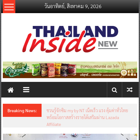
Skip
วันอาทิตย์, สิงหาคม 9, 2026
to
content
thailandinsidenew.com
Thailand
Inside
New
Breaking News:
ชวนรู้จักซิม my by NT เน็ตเร็ว แรง คุ้มค่าทั่วไทย
พร้อมโอกาสสร้างรายได้เสริมผ่าน Lazada
Affiliate