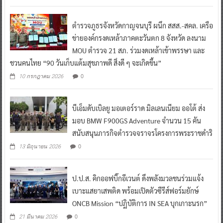
ตำรวจภูธรจังหวัดกาญจนบุรี ผนึก สสส.-สคล. เครือ
ข่ายองค์กรงดเหล้าภาคตะวันตก 8 จังหวัด ลงนาม
MOU ตำรวจ 21 สภ. ร่วมงดเหล้าเข้าพรรษา และ
ชวนคนไทย “90 วันเก็บแต้มสุขภาพดี สิ่งดี ๆ จะเกิดขึ้น”
0
10 กรกฎาคม 2026
บีเอ็มดับเบิลยู มอเตอร์ราด มิลเลนเนียม ออโต้ ส่ง
มอบ BMW F900GS Adventure จำนวน 15 คัน
สนับสนุนภารกิจตำรวจจราจรโครงการพระราชดำริ
0
13 มิถุนายน 2026
ป.ป.ส. คิกออฟบิ๊กอีเวนต์ ดึงพลังมวลชนร่วมแจ้ง
เบาะแสยาเสพติด พร้อมเปิดตัวซีรีส์ฟอร์มยักษ์
ONCB Mission “ปฏิบัติการ IN SEA บุกเกาะนรก”
0
21 มีนาคม 2026