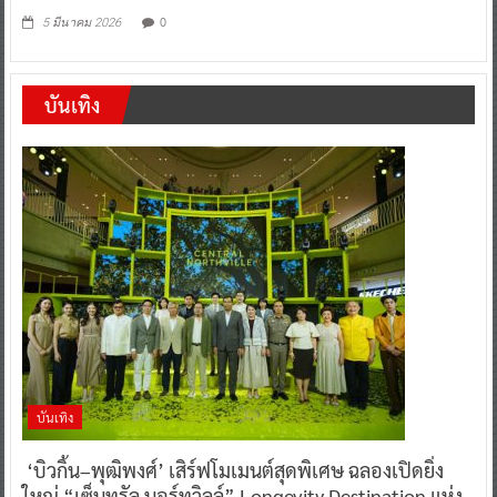
0
5 มีนาคม 2026
บันเทิง
บันเทิง
‘บิวกิ้น–พุฒิพงศ์’ เสิร์ฟโมเมนต์สุดพิเศษ ฉลองเปิดยิ่ง
ใหญ่ “เซ็นทรัล นอร์ทวิลล์” Longevity Destination แห่ง