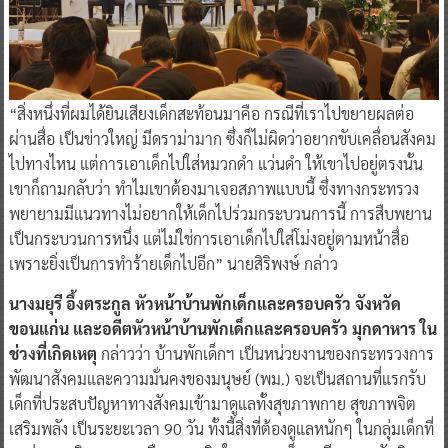
“สิ่งหนึ่งที่ผมได้ยินเสียงเด็กสะท้อนมาคือ กรณีที่เราไปขยายผลต่อ
ผ่านสื่อ เป็นข่าวใหญ่ มีดราม่ามาก ซึ่งก็ไม่ผิดว่าอยากขับเคลื่อนสังคม
ไปทางไหน แต่การเอาเด็กไปใส่หมวกดำ แว่นดำ ให้เขาไปอยู่ตรงนั้น
เขาก็ถามกลับว่า ทำไมเขาต้องมาเจอสภาพแบบนี้ ซึ่งทางกระทรวง
พยายามมีแนวทางไม่อยากให้เด็กไปร่วมกระบวนการนี้ การสืบพยาน
เป็นกระบวนการหนึ่ง แต่ไม่ใช่การเอาเด็กไปใส่โม่งอยู่ตามหน้าสื่อ
เพราะยิ่งเป็นการทำร้ายเด็กไปอีก” นายสิริพงษ์ กล่าว
นางมยุรี อึ้งตระกูล หัวหน้าบ้านพักเด็กและครอบครัว จังหวัด
ขอนแก่น และอดีตหัวหน้าบ้านพักเด็กและครอบครัว มุกดาหาร ใน
ช่วงที่เกิดเหตุ
กล่าวว่า บ้านพักเด็กฯ เป็นหน่วยงานของกระทรวงการ
พัฒนาสังคมและความมั่นคงของมนุษย์ (พม.) จะเป็นสถานที่แรกรับ
เด็กที่ประสบปัญหาทางสังคมเข้ามาดูแลทั้งสุขภาพกาย สุขภาพจิต
เสริมพลัง เป็นระยะเวลา 90 วัน ทั้งนี้สิ่งที่ต้องดูแลหนักๆ ในกลุ่มเด็กที่