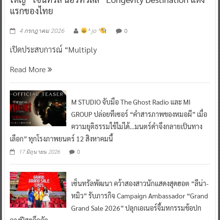
แรกของไทย
0
4 กรกฎาคม 2026
^ jo ^
เปิดประสบการณ์ “Multiply
Read More
M STUDIO จับมือ The Ghost Radio และ MI
GROUP ปล่อยทีเซอร์ “คำสารภาพของหมอผี” เมื่อ
ความยุติธรรมใช้ไม่ได้…มนตร์ดำจึงกลายเป็นทาง
เลือก” ทุกโรงภาพยนตร์ 12 สิงหาคมนี้
0
17 มิถุนายน 2026
เซ็นทรัลพัฒนา คว้าสองสาวนักแสดงสุดฮอต “ลีน่า-
หมิว” รับภารกิจ Campaign Ambassador “Grand
Grand Sale 2026” ปลุกเอเนอร์จี้มหกรรมช้อปก
ลางปีสุดคึกคัก