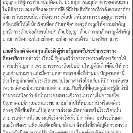
อนุญาตให้ผู้กระทำลงมือได้ต่อไป ปรากฏการณ์มุกดาหารชัดเจนมาก
ในมิติการเบลมเหยื่อและระบบที่ดี ที่มีประสิทธิภาพที่กำลังตามหาต้อง
จัดการกับระบบนิเวศที่ขัดขวาง เพื่อปลดพันธนาการของผู้ถูกกระทำ
หรือเหยื่อให้ได้ นักเรียนที่ตกเป็นเหยื่อของครูต้องถูกให้ความสำคัญ
ถูกจัดการด้วยข้อค้นพบใหม่ๆ ด้วยปัญญา ด้วยความกล้าหาญที่สำคัญ
ผ่านการวิเคราะห์และสังเคราะห์อย่างรอบด้าน” นางทิชา กล่าว
นายสิริพงศ์ อังคสกุลเกียรติ ผู้ช่วยรัฐมนตรีประจำกระทรวง
ศึกษาธิการ
กล่าวว่า เรื่องนี้ รัฐมนตรีว่าการกระทรวงศึกษาธิการให้
ความสำคัญมาก เพราะกระทรวงถือเป็นบ้านใหญ่ที่มีเด็กที่ต้องให้การ
ดูแลจำนวนมาก และมีความหลากหลาย ซึ่งที่ผ่านมา ปัญหาเหล่านี้
ส่วนใหญ่มักเกิดกับโรงเรียนขยายโอกาส หรือโรงเรียนที่มีความพิเศษ
เพราะเด็กจะมีความหลากหลาย และเป็นพื้นที่ที่คุณครูมักจะรู้สึกว่ามี
อำนาจเหนือกว่า ดังนั้นทางกระทรวงจึงวางแนวทางในการแก้ไข
ปัญหาค่อนข้างเยอะ และพยายามกำกับให้หน่วยงาน หรือองค์กร
ต่างๆ ที่ตั้งขึ้นเพื่อแก้ปัญหาการล่วงละเมิดทางเพศในโรงเรียนนั้น
สามารถทำงานได้อย่างแท้จริง ทำให้เร็ว มีการติดตามประเมินผล
และรับฟังความคิดเห็นที่สะท้อนกลับมา สิ่งหนึ่งที่สำคัญคือกระทรวง
ศึกษากำลังพยายามปรับทัศนคติของคนในองค์กร ต้องไม่ช่วยกัน