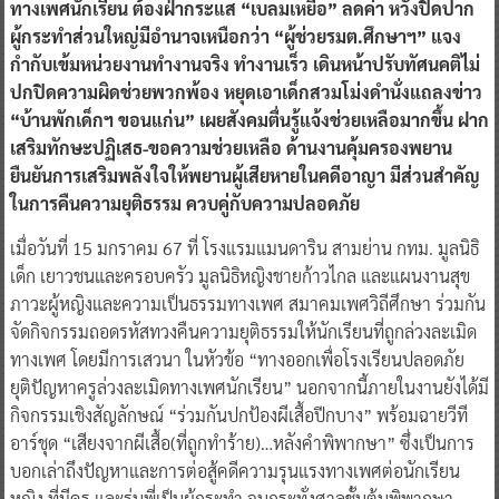
ทางเพศนักเรียน ต้องฝ่ากระแส “เบลมเหยื่อ” ลดค่า หวังปิดปาก
ผู้กระทำส่วนใหญ่มีอำนาจเหนือกว่า “ผู้ช่วยรมต.ศึกษาฯ” แจง
กำกับเข้มหน่วยงานทำงานจริง ทำงานเร็ว เดินหน้าปรับทัศนคติไม่
ปกปิดความผิดช่วยพวกพ้อง หยุดเอาเด็กสวมโม่งดำนั่งแถลงข่าว
“บ้านพักเด็กฯ ขอนแก่น” เผยสังคมตื่นรู้แจ้งช่วยเหลือมากขึ้น ฝาก
เสริมทักษะปฏิเสธ-ขอความช่วยเหลือ ด้านงานคุ้มครองพยาน
ยืนยันการเสริมพลังใจให้พยานผู้เสียหายในคดีอาญา มีส่วนสำคัญ
ในการคืนความยุติธรรม ควบคู่กับความปลอดภัย
เมื่อวันที่ 15 มกราคม 67 ที่ โรงแรมแมนดาริน สามย่าน กทม. มูลนิธิ
เด็ก เยาวชนและครอบครัว มูลนิธิหญิงชายก้าวไกล และแผนงานสุข
ภาวะผู้หญิงและความเป็นธรรมทางเพศ สมาคมเพศวิถีศึกษา ร่วมกัน
จัดกิจกรรมถอดรหัสทวงคืนความยุติธรรมให้นักเรียนที่ถูกล่วงละเมิด
ทางเพศ โดยมีการเสวนา ในหัวข้อ “ทางออกเพื่อโรงเรียนปลอดภัย
ยุติปัญหาครูล่วงละเมิดทางเพศนักเรียน” นอกจากนี้ภายในงานยังได้มี
กิจกรรมเชิงสัญลักษณ์ “ร่วมกันปกป้องผีเสื้อปีกบาง” พร้อมฉายวีที
อาร์ชุด “เสียงจากผีเสื้อ(ที่ถูกทำร้าย)…หลังคำพิพากษา” ซึ่งเป็นการ
บอกเล่าถึงปัญหาและการต่อสู้คดีความรุนแรงทางเพศต่อนักเรียน
หญิง ที่มีครู และรุ่นพี่เป็นผู้กระทำ จนกระทั่งศาลชั้นต้นพิพากษา