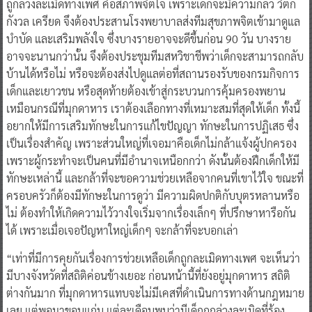
ถูกล่วงละเมิดทางเพศ คือสภาพจิตใจ เพราะเด็กจะมีความกลัว วิตก
กังวล เครียด จึงต้องประสานโรงพยาบาลส่งทีมสุขภาพจิตเข้ามาดูแล
บำบัด และเสริมพลังใจ ซึ่งบางรายอาจจะดีขึ้นก่อน 90 วัน บางราย
อาจจะนานกว่านั้น จึงต้องประชุมทีมสหวิชาชีพว่าเด็กจะสามารถกลับ
บ้านได้หรือไม่ หรือจะต้องส่งไปดูแลต่อที่สถานรองรับของกรมกิจการ
เด็กและเยาวชน หรือสุดท้ายต้องเข้าสู่กระบวนการคุ้มครองพยาน
เหมือนกรณีที่มุกดาหาร เราต้องเลือกทางที่เหมาะสมที่สุดให้เด็ก ทั้งนี้
อยากให้มีการเสริมทักษะในการแก้ไขปัญญา ทักษะในการปฏิเสธ ซึ่ง
เป็นเรื่องสำคัญ เพราะส่วนใหญ่ที่เจอมาคือเด็กไม่กล้าแจ้งผู้ปกครอง
เพราะผู้กระทำจะเป็นคนที่มีอำนาจเหนือกกว่า ดังนั้นต้องฝึกเด็กให้มี
ทักษะเหล่านี้ และกล้าที่จะขอความช่วยเหลือจากคนที่เขาไว้ใจ ขณะที่
ครอบครัวก็ต้องมีทักษะในการดูว่า มีความผิดปกติกับบุตรหลานหรือ
ไม่ ต้องทำให้เกิดความไว้วางใจเริ่มจากเรื่องเล็กๆ ที่ปรึกษาหารือกัน
ได้ เพราะเมื่อเจอปัญหาใหญ่เด็กๆ จะกล้าที่จะบอกเล่า
“เท่าที่มีการคุยกันเรื่องการช่วยเหลือเด็กถูกละเมิดทางเพศ จะเห็นว่า
มีบางจังหวัดที่สถิติค่อนข้างเยอะ ก่อนหน้านี้ที่ยังอยู่มุกดาหาร สถิติ
ต่างกันมาก ที่มุกดาหารแทบจะไม่มีเคสที่ดำเนินการทางด้านกฎหมาย
เลย แต่พอมาขอนแก่น แต่ละเดือนพบว่ามีเด็กถูกล่วงละเมิดที่ร้อง