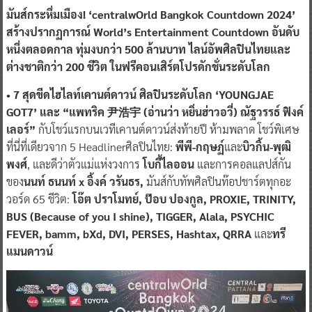
มันส์กระหึ่มเมือง! ‘centralwOrld Bangkok Countdown 2024’
สร้างปรากฏการณ์ World’s Entertainment Countdown อันดับ
หนึ่งตลอดกาล ทุ่มงบกว่า 500 ล้านบาท ไลน์อัพศิลปินไทยและ
ต่างชาติกว่า 200 ชีวิต ในฟรีคอนเสิร์ตโปรดักชั่นระดับโลก
• 7 สุดขีดไฮไลท์เคานต์ดาวน์ ศิลปินระดับโลก ‘YOUNGJAE
GOT7’ และ “แพทริค 尹浩宇 (อ่านว่า หยิ่นฮ่าวอวี่) ณัฐวรรธ์ ฟิงค์
เลอร์”
กับโชว์แรกบนเวทีเคานต์ดาวน์ส่งท้ายปี ห้ามพลาด โชว์พิเศษ
ที่นี่ที่เดียวจาก 5 Headlinerศิลปินไทย:
พีพี-กฤษฏ์
และ
บิวกิ้น-พุฒิ
พงศ์
, และดีว่าตัวแม่แห่งวงการ
โบกี้ไลออน
และการคอลแลปส์กัน
ของ
นนท์ ธนนท์ x อิ้งค์ วรันธร,
มันส์กับทัพศิลปินท๊อปชาร์ตทุกอะ
วอร์ด 65 ชีวิต:
โอ๊ต ปราโมทย์, ป๊อบ ปองกูล, PROXIE, TRINITY,
BUS (Because of you I shine), TIGGER, Alala, PSYCHIC
FEVER, bamm, bXd, DVI, PERSES, Hashtax, QRRA
และ
ทรี
แมนดาวน์