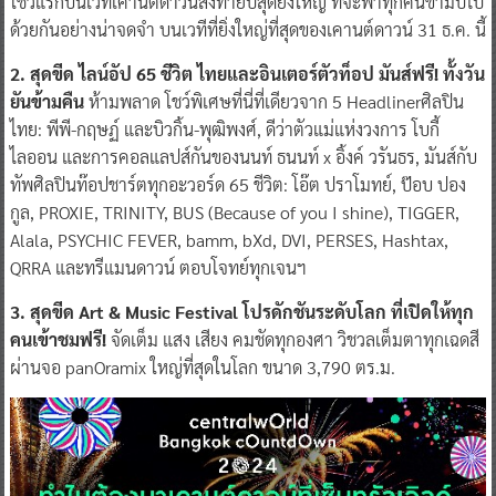
โชว์แรกบนเวทีเคานต์ดาวน์ส่งท้ายปีสุดยิ่งใหญ่ ที่จะพาทุกคนข้ามปีไป
ด้วยกันอย่างน่าจดจำ บนเวทีที่ยิ่งใหญ่ที่สุดของเคานต์ดาวน์ 31 ธ.ค. นี้
2. สุดขีด ไลน์อัป 65 ชีวิต ไทยและอินเตอร์ตัวท็อป มันส์ฟรี! ทั้งวัน
ยันข้ามคืน
ห้ามพลาด โชว์พิเศษที่นี่ที่เดียวจาก 5 Headlinerศิลปิน
ไทย: พีพี-กฤษฏ์ และบิวกิ้น-พุฒิพงศ์, ดีว่าตัวแม่แห่งวงการ โบกี้
ไลออน และการคอลแลปส์กันของนนท์ ธนนท์ x อิ้งค์ วรันธร, มันส์กับ
ทัพศิลปินท๊อปชาร์ตทุกอะวอร์ด 65 ชีวิต: โอ๊ต ปราโมทย์, ป๊อบ ปอง
กูล, PROXIE, TRINITY, BUS (Because of you I shine), TIGGER,
Alala, PSYCHIC FEVER, bamm, bXd, DVI, PERSES, Hashtax,
QRRA และทรีแมนดาวน์ ตอบโจทย์ทุกเจนฯ
3. สุดขีด Art & Music Festival โปรดักชันระดับโลก ที่เปิดให้ทุก
คนเข้าชมฟรี!
จัดเต็ม แสง เสียง คมชัดทุกองศา วิชวลเต็มตาทุกเฉดสี
ผ่านจอ panOramix ใหญ่ที่สุดในโลก ขนาด 3,790 ตร.ม.