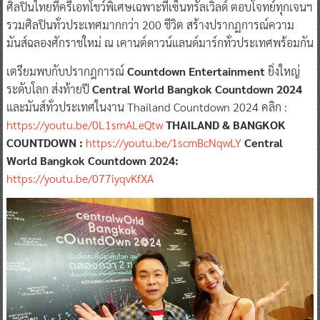
ศิลปินไทยที่ครีเอทโชว์พิเศษเฉพาะที่เซ็นทรัลเวิลด์ ตอบโจทย์ทุกเจนฯ
รวมศิลปินทั่วประเทศมากกว่า 200 ชีวิต สร้างปรากฏการณ์ความ
มันส์ฉลองศักราชใหม่ ณ เคานต์ดาวน์แลนด์มาร์กทั่วประเทศพร้อมกัน
เตรียมพบกับปรากฎการณ์
Countdown Entertainment
ยิ่งใหญ่
ระดับโลก ส่งท้ายปี
Central World Bangkok Countdown 2024
และมันส์ทั่วประเทศในงาน Thailand Countdown 2024 คลิก :
https://youtu.be/0L1smALeQtw
THAILAND & BANGKOK
COUNTDOWN :
https://youtu.be/1scmBcNqwLY
Central
World Bangkok Countdown 2024:
https://youtu.be/077iyqvKfXA