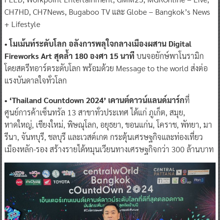
CH7HD, CH7News, Bugaboo TV และ Globe – Bangkok’s News
+ Lifestyle
• โมเม้นท์ระดับโลก อลังการพลุใจกลางเมืองผสาน Digital
Fireworks Art สุดล้ำ 180 องศา 15 นาที
บนจอยักษ์พาโนรามิก
โดยสตรีทอาร์ตระดับโลก พร้อมด้วย Message to the world ส่งต่อ
แรงบันดาลใจทั่วโลก
• ‘Thailand Countdown 2024’ เคานต์ดาวน์แลนด์มาร์ก
ที่
ศูนย์การค้าเซ็นทรัล 13 สาขาทั่วประเทศ ได้แก่ ภูเก็ต, สมุย,
หาดใหญ่, เชียงใหม่, พิษณุโลก, อยุธยา, ขอนแก่น, โคราช, พัทยา, มา
รีนา, จันทบุรี, ชลบุรี และเวสต์เกต กระตุ้นเศรษฐกิจและท่องเที่ยว
เมืองหลัก-รอง สร้างรายได้หมุนเวียนทางเศรษฐกิจกว่า 300 ล้านบาท