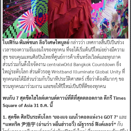
ใบเฟิร์น-พิมพ์ชนก ลือวิเศษไพบูลย์
กล่าวว่า เทศกาลสิ้นปีเป็นช่วง
เวลาของความอิ่มเอมใจของทุกคน ที่จะได้เริ่มต้นปีใหม่อย่างมีความ
สุข ขอบคุณแทนศิลปินไทยที่ศูนย์การค้าเซ็นทรัลเวิลด์และทุกภาค
ส่วนร่วมกันตั้งใจจัดงาน centralwOrld Bangkok Countdown ยิ่ง
ใหญ่ระดับโลก ส่วนตัวรอดู Wristband Illuminate Global Unity ที่
ทุกคนจะได้มีส่วนร่วมกับวินาทีประวัติศาสตร์ เชื่อว่าต้องดีมากๆ ขอ
ชวนทุกคนมาร่วมงาน และขอให้ปีใหม่เป็นปีที่ดีของทุกคน
พบกับ 7 สุดขีดไฮไลต์เคานต์ดาวน์ที่ดีที่สุดตลอดกาล ดีกรี Times
Square of Asia 31 ธ.ค. นี้
1. สุดขีด ศิลปินระดับโลก ‘ยองแจ เมนโวคอลแห่งวง GOT 7’
และ
“แพทริค 尹浩宇 (อ่านว่า หยิ่นฮ่าวอวี่) ณัฐวรรธ์ ฟิงค์เลอร์”
กับ