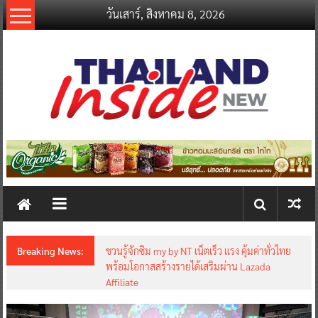
Skip
วันเสาร์, สิงหาคม 8, 2026
to
content
thailandinsidenew.com
Thailand
Inside
New
Breaking News:
ชวนรู้จักซิม my by NT เน็ตเร็ว แรง คุ้มค่าทั่วไทย
พร้อมโอกาสสร้างรายได้เสริมผ่าน Lazada
Affiliate