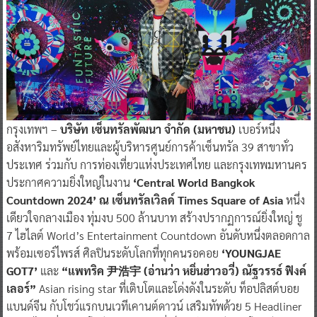
กรุงเทพฯ –
บริษัท เซ็นทรัลพัฒนา จำกัด (มหาชน)
เบอร์หนึ่ง
อสังหาริมทรัพย์ไทยและผู้บริหารศูนย์การค้าเซ็นทรัล 39 สาขาทั่ว
ประเทศ ร่วมกับ การท่องเที่ยวแห่งประเทศไทย และกรุงเทพมหานคร
ประกาศความยิ่งใหญ่ในงาน
‘Central World Bangkok
Countdown 2024’ ณ เซ็นทรัลเวิลด์ Times Square of Asia
หนึ่ง
เดียวใจกลางเมือง ทุ่มงบ 500 ล้านบาท สร้างปรากฏการณ์ยิ่งใหญ่ ชู
7 ไฮไลต์ World’s Entertainment Countdown อันดับหนึ่งตลอดกาล
พร้อมเซอร์ไพรส์ ศิลปินระดับโลกที่ทุกคนรอคอย
‘YOUNGJAE
GOT7’
และ
“แพทริค 尹浩宇 (อ่านว่า หยิ่นฮ่าวอวี่) ณัฐวรรธ์ ฟิงค์
เลอร์”
Asian rising star ที่เติบโตและโด่งดังในระดับ ท็อปลิสต์บอย
แบนด์จีน กับโชว์แรกบนเวทีเคานต์ดาวน์ เสริมทัพด้วย 5 Headliner