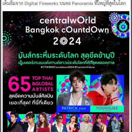
เต็มอิ่มจาก Digital Fireworks บนจอ Panoramix ที่ใหญ่ที่สุดในโลก