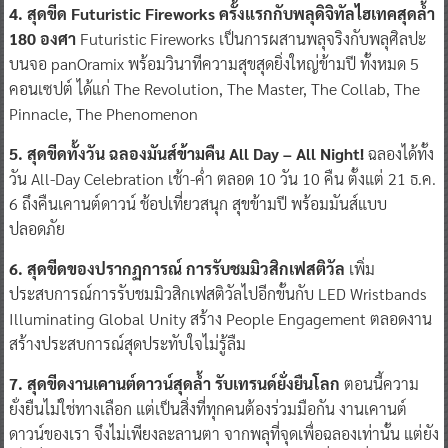
4. สุดขีด Futuristic Fireworks ครั้งแรกกับพลุดิจิทัลไฮเทคสุดล้ำ
180 องศา
Futuristic Fireworks เป็นการผสานพลุจริงกับพลุศิลปะ
บนจอ panOramix พร้อมวินาทีความสุขสุดยิ่งใหญ่ข้ามปี ทั้งหมด 5
คอนเซปต์ ได้แก่ The Revolution, The Master, The Collab, The
Pinnacle, The Phenomenon
5. สุดขีดทั้งวัน ฉลองมันส์ข้ามคืน All Day – All Night!
ฉลองได้ทั้ง
วัน All-Day Celebration เช้า-ค่ำ ตลอด 10 วัน 10 คืน ตั้งแต่ 21 ธ.ค.
6 ถึงคืนเคานต์ดาวน์ ช้อปเที่ยวสนุก สุขข้ามปี พร้อมมันส์แบบ
ปลอดภัย
6. สุดขีดของปรากฏการณ์
การรับชมมิวสิกเฟสติวัล
เพิ่ม
ประสบการณ์การรับชมมิวสิกเฟสติวัลไปอีกขั้นกับ LED Wristbands
Illuminating Global Unity สร้าง People Engagement ตลอดงาน
สร้างประสบการณ์สุดประทับใจไม่รู้ลืม
7. สุดขีดงานเคานต์ดาวน์สุดล้ำ
รับเทรนด์ยั่งยืนโลก
ตอนนี้ความ
ยั่งยืนไม่ใช่ทางเลือก แต่เป็นสิ่งที่ทุกคนต้องร่วมมือกัน งานเคานต์
ดาวน์ของเรา จึงไม่เพียงละลานตา จากพลุที่จุดเพื่อฉลองเท่านั้น แต่ยัง