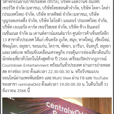
วิสาหกิจในย่านราชประสงค์ (RSTA), บริษัท แอดวานซ์ อินโฟร์
เซอร์วิส จำกัด (มหาชน), บริษัทไทยฮอนด้าจำกัด, บริษัท โคคา-โคล่า
(ประเทศไทย) จำกัด, บริษัท หาดทิพย์ จำกัด (มหาชน), บริษัท
บุญรอดเทรดดิ้ง จำกัด, บริษัท โตโยต้า มอเตอร์ ประเทศไทย จำกัด,
บริษัท เจเนอรัล คาร์ด เซอร์วิสเซส จํากัด, บริษัท ช้าง อินเตอร์
เนชั่นแนล จำกัด ณ เคานต์ดาวน์แลนด์มาร์ก ศูนย์การค้าเซ็นทรัลอีก
13 สาขาทั่วประเทศ ได้แก่ เซ็นทรัล ภูเก็ต, สมุย, หาดใหญ่, เชียงใหม่,
พิษณุโลก, อยุธยา, ขอนแก่น, โคราช, พัทยา, มารีนา, จันทบุรี, อยุธยา
และเวสต์เกต พร้อมขับเคลื่อนเศรษฐกิจ กระตุ้นการท่องเที่ยวต้อนรับ
นักท่องเที่ยวทั่วโลกในโค้งสุดท้าย ปี 2566 เตรียมเปิดปรากฎการณ์
Countdown Entertainment พร้อมกันทั่วประเทศ ผ่านการถ่ายทอด
สด ทางช่อง 3HD ตั้งแต่เวลา 22.30-00.30 น. หรือรับชมแบบ
ออนไลน์ผ่านเพจพันธมิตร และ Multi View ผ่าน FB และ YouTube
ของสาขา centralwOrld ตั้งแต่เวลา 19.00-00.30 น. ในคืนวันที่ 31
ธันวาคม 2566 นี้