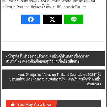
#CTWBKKCountdown2024 #CentralWorld #เซ็นทรัลเวิลด์
#CentralPattana #เซ็นทรัลพัฒนา #FuntasticFuture
Post
นักธุรกิจชั้นนำฮ่องกง แจ้งความดำเนินคดีสำนักข่าวชื่อดังสาขา
ประเทศไทย ลงข่าวบิดเบือนจนธุรกิจและชื่อเสียงเสียหาย
navigation
ททท. ปักหมุดงาน “Amazing Thailand Countdown 2024” ทั่ว
ประเทศไทย เตรียมส่งความสุขรับศักราชใหม่ คาดเงินสะพัดกว่า 5 หมื่น
ล้านบาท
You May Also Like