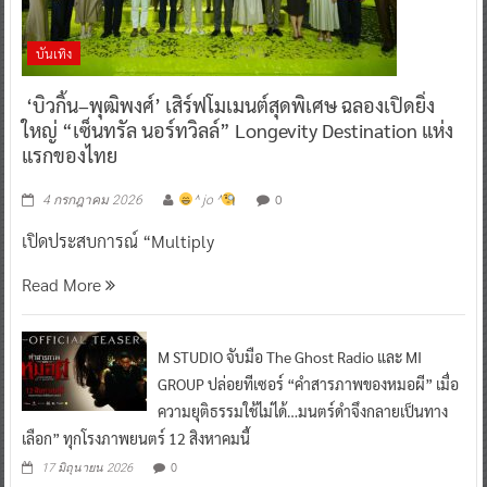
บันเทิง
‘บิวกิ้น–พุฒิพงศ์’ เสิร์ฟโมเมนต์สุดพิเศษ ฉลองเปิดยิ่ง
ใหญ่ “เซ็นทรัล นอร์ทวิลล์” Longevity Destination แห่ง
แรกของไทย
0
4 กรกฎาคม 2026
^ jo ^
เปิดประสบการณ์ “Multiply
Read More
M STUDIO จับมือ The Ghost Radio และ MI
GROUP ปล่อยทีเซอร์ “คำสารภาพของหมอผี” เมื่อ
ความยุติธรรมใช้ไม่ได้…มนตร์ดำจึงกลายเป็นทาง
เลือก” ทุกโรงภาพยนตร์ 12 สิงหาคมนี้
0
17 มิถุนายน 2026