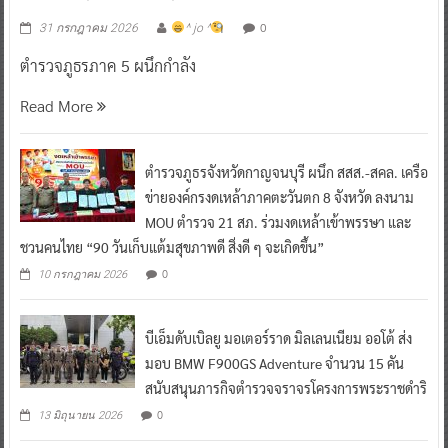
0
31 กรกฎาคม 2026
^ jo ^
ตำรวจภูธรภาค 5 ผนึกกำลัง
Read More
ตำรวจภูธรจังหวัดกาญจนบุรี ผนึก สสส.-สคล. เครือ
ข่ายองค์กรงดเหล้าภาคตะวันตก 8 จังหวัด ลงนาม
MOU ตำรวจ 21 สภ. ร่วมงดเหล้าเข้าพรรษา และ
ชวนคนไทย “90 วันเก็บแต้มสุขภาพดี สิ่งดี ๆ จะเกิดขึ้น”
0
10 กรกฎาคม 2026
บีเอ็มดับเบิลยู มอเตอร์ราด มิลเลนเนียม ออโต้ ส่ง
มอบ BMW F900GS Adventure จำนวน 15 คัน
สนับสนุนภารกิจตำรวจจราจรโครงการพระราชดำริ
0
13 มิถุนายน 2026