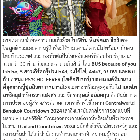
ภายในงาน นำทัพความบันเทิงด้วย
ใบเฟิร์น-พิมพ์ชนก ลือวิเศษ
ไพบูลย์
ร่วมเผยความรู้สึกที่จะได้ร่วมเคานต์ดาวน์ไปพร้อมๆ กับคน
ไทยทั่วประเทศ และกองทัพศิลปินไทย-อินเตอร์ที่ตอบโจทย์ทุกเจนฯ
รวมกว่า 30 ท่าน ร่วมแถลงความมันส์ นำโดย
BUS because of you
i shine, 5 สาวเกิร์ลกรุ๊ปวง bXd, วงไก่ไข่, Asia7, วง DVI และพบ
กับ 7 หนุ่ม PSYCHIC FEVER (ไซคิกฟีเวอร์) บอยแบนด์ที่มาแรง
ที่สุดจากญี่ปุ่นบินตรงร่วมงาน
โดยเฉพาะ พร้อมพูดคุยกับ
ไป แลคโต
บาซิลลุส
หรือ
ธนา แสงศร
และ
จักรกฤษณ์ อนันตกุล
ศิลปินนักวาด
ภาพประกอบผู้สร้างสรรค์ลวดลายกราฟิกที่ใช้ใน
งาน Centralworld
Bangkok Countdown 2024
เล่าถึงแรงบันดาลใจการออกแบบที่
ผสาน Art และดิจิทัล ปักหมุดฉลองเคานต์ดาวน์พร้อมกันทั่วประเทศ
ในงาน
Thailand Countdown 2024
ผนึกกำลังพันธมิตรภาครัฐ และ
เอกชนชั้นนำ ได้แก่ สำนักงานตำรวจแห่งชาติ, สมาคมผู้ประกอบ