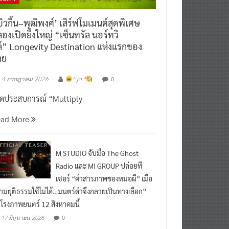
ิวกิ้น–พุฒิพงศ์’ เสิร์ฟโมเมนต์สุดพิเศษ
องเปิดยิ่งใหญ่ “เซ็นทรัล นอร์ทวิ
์” Longevity Destination แห่งแรกของ
ทย
0
4 กรกฎาคม 2026
^ jo ^
ิดประสบการณ์ “Multiply
ead More
M STUDIO จับมือ The Ghost
Radio และ MI GROUP ปล่อยที
เซอร์ “คำสารภาพของหมอผี” เมื่อ
ามยุติธรรมใช้ไม่ได้…มนตร์ดำจึงกลายเป็นทางเลือก”
กโรงภาพยนตร์ 12 สิงหาคมนี้
0
17 มิถุนายน 2026