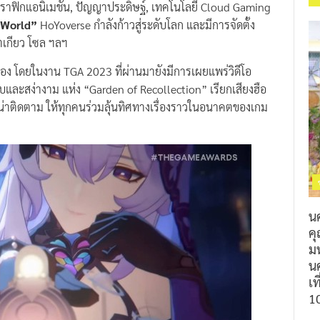
 World”
HoYoverse กำลังก้าวสู่ระดับโลก และมีการจัดตั้ง
ตเกียว โซล ฯลฯ
เนื่อง โดยในงาน TGA 2023 ที่ผ่านมายังมีการเผยแพร่วิดีโอ
บและสง่างาม แห่ง “Garden of Recollection” เรียกเสียงฮือ
นน่าติดตาม ให้ทุกคนร่วมลุ้นทิศทางเรื่องราวในอนาคตของเกม
น
ค
ม
นค
เท
1