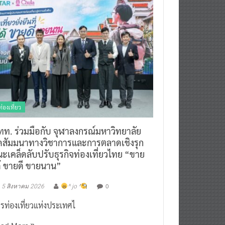
ท่องเที่ยว
ทท. ร่วมมือกับ จุฬาลงกรณ์มหาวิทยาลัย
ัดสัมมนาทางวิชาการและการตลาดเชิงรุก
ะเคล็ดลับปรับธุรกิจท่องเที่ยวไทย “ขาย
ด้ ขายดี ขายนาน”
0
5 สิงหาคม 2026
^ jo ^
รท่องเที่ยวแห่งประเทศไ
ead More