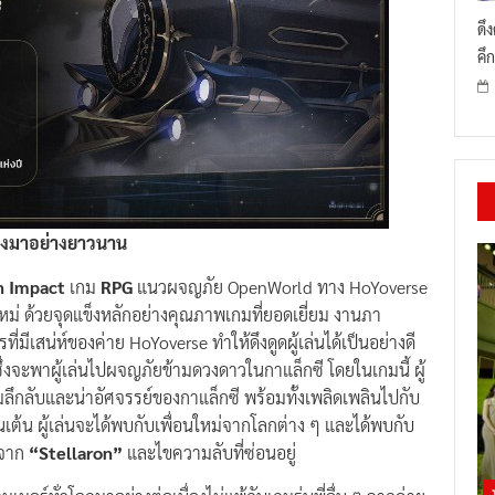
ดึ
คึก
สียงมาอย่างยาวนาน
n Impact
เกม
RPG
แนวผจญภัย OpenWorld ทาง HoYoverse
ใหม่ ด้วยจุดแข็งหลักอย่างคุณภาพเกมที่ยอดเยี่ยม งานภา
มีเสน่ห์ของค่าย HoYoverse ทำให้ดึงดูดผู้เล่นได้เป็นอย่างดี
ึ่งจะพาผู้เล่นไปผจญภัยข้ามดวงดาวในกาแล็กซี โดยในเกมนี้ ผู้
ลึกลับและน่าอัศจรรย์ของกาแล็กซี พร้อมทั้งเพลิดเพลินไปกับ
เต้น ผู้เล่นจะได้พบกับเพื่อนใหม่จากโลกต่าง ๆ และได้พบกับ
ิดจาก
“Stellaron”
และไขความลับที่ซ่อนอยู่
มอร์ทั่วโลกมาอย่างต่อเนื่องไม่แพ้กับเกมรุ่นพี่อื่น ๆ จากค่าย