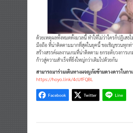
ด้วยเหตุผลทั้งหมดทั้งมวลนี้ ทำให้ไม่ว่าใครก็ปฎิเส
มือถือ ที่น่าติดตามมากที่สุดในยุคนี้ ขอเชิญชวนทุ
สร้างสรรค์ผลงานเกมที่น่าติดตาม ยกระดับวงการเกมม
ก้าวสู่ความสำเร็จที่ยิ่งใหญ่กว่าเดิมไปด้วยกัน
สามารถมาร่วมเดินทางผจญภัยข้ามดวงดาวในกาแล็
https://hoyo.link/4cUfFQBL
Facebook
Twitter
Line