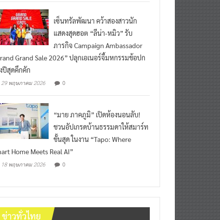
เซ็นทรัลพัฒนา คว้าสองสาวนัก
แสดงสุดฮอต “ลีน่า-หมิว” รับ
ภารกิจ Campaign Ambassador
rand Grand Sale 2026” ปลุกเอเนอร์จี้มหกรรมช้อปก
งปีสุดคึกคัก
0
29 พฤษภาคม 2026
“มาย ภาคภูมิ” เปิดห้องนอนลับ!
ชวนอัปเกรดบ้านธรรมดาให้สมาร์ท
ขั้นสุด ในงาน “Tapo: Where
art Home Meets Real AI”
0
18 พฤษภาคม 2026
ข่าวทั่วไทย