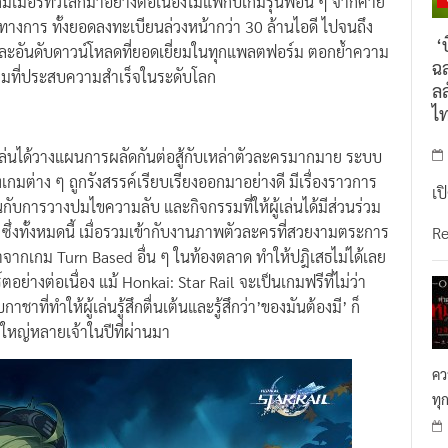
็นทางการ ทั้งยอดลงทะเบียนล่วงหน้ากว่า 30 ล้านไอดี ไปจนถึง
‘บ
และอันดับดาวน์โหลดที่ยอดเยี่ยมในทุกแพลตฟอร์ม ตอกย้ำความ
ฉล
นเกมที่ประสบความสำเร็จในระดับโลก
ลล
ไ
เล่นได้วางแผนการผลัดกันต่อสู้กับเหล่าตัวละครมากมาย ระบบ
เกมต่าง ๆ ถูกรังสรรค์เรียบเรียงออกมาอย่างดี มีเรื่องราวการ
เป
นกับการวางปมไขความลับ และกิจกรรมที่ให้ผู้เล่นได้มีส่วนร่วม
ด้ ซึ่งทั้งหมดนี้ เมื่อรวมเข้ากับงานภาพตัวละครที่สวยงามตระการ
R
จากเกม Turn Based อื่น ๆ ในท้องตลาด ทำให้ปฎิเสธไม่ได้เลย
อย่างต่อเนื่อง แม้ Honkai: Star Rail จะเป็นเกมฟรีที่ไม่ว่า
ชาที่ทำให้ผู้เล่นรู้สึกตื่นเต้นและรู้สึกว่า’ของมันต้องมี’ ก็
ใหญ่หลายเจ้าในปีที่ผ่านมา
คว
ทุ