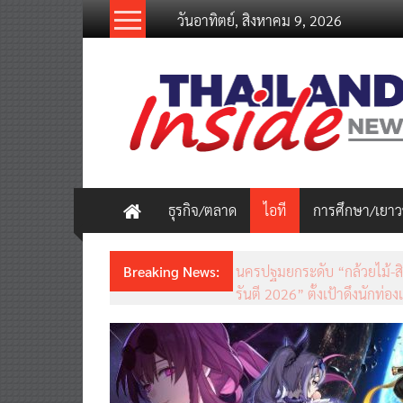
Skip
วันอาทิตย์, สิงหาคม 9, 2026
to
content
thailandinsidenew.com
Thailand
Inside
New
ธุรกิจ/ตลาด
ไอที
การศึกษา/เยา
Breaking News:
ชวนรู้จักซิม my by NT เน็ตเร