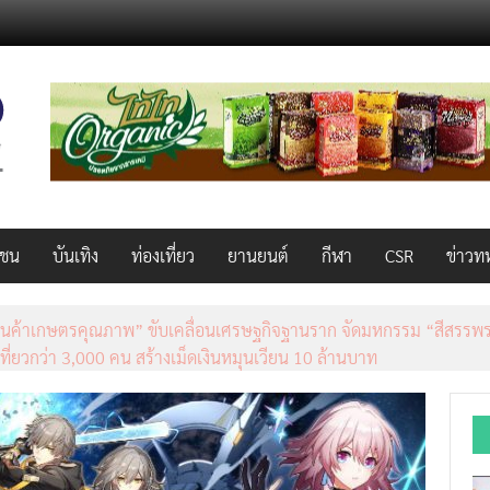
วชน
บันเทิง
ท่องเที่ยว
ยานยนต์
กีฬา
CSR
ข่าวท
็ว แรง คุ้มค่าทั่วไทยพร้อมโอกาสสร้างรายได้เสริมผ่าน Lazada Affiliate