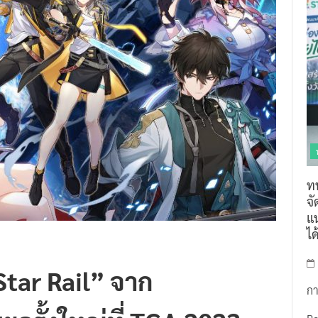
ท
จ
แน
ไ
 Star Rail” จาก
กา
ครั้งใหญ่ที่ TGA 2023
R