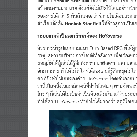
สร้างผลงานมากมาย ตั้งแต่ยังไม่เปิดให้เล่นอย่างเป
ยอดรายได้กว่า 5 พันล้านดอลล่าร์ภายในเดือนแรก 
สำเร็จผลักดัน
Honkai: Star Rail
ให้ก้าวสู่การเป็
ระบบเกมที่เป็นเอกลักษณ์ของ HoYoverse
ด้วยการนำรูปแบบเกมแนว Turn Based RPG ที่ให้ผู้
ธาตุและการแพ้ทาง การโจมตีที่อลังการ เนื้อเรื่องของ
ผจญภัยให้ผู้เล่นได้รู้สึกถึงความน่าติดตาม ผสมผสา
อีกมากมาย ทำให้ไม่ว่าใครได้ลองเล่นก็รู้สึกหยุดไม่ไ
ตา ก็ยิ่งทำให้เกมของค่าย HoYoverse โดดเด่นออกมา
ว่านี่เป็นหนึ่งในเอกลักษณ์ที่ทำให้แฟน ๆ ตามซัพพอร์ต
ใคร ๆ ก็เล่นได้ไม่เป็นจำเป็นต้องเติมเงิน แต่ด้วยระบบกา
ทำให้ค่าย HoYoverse ทำกำไรได้มากกว่า สตูดิโอเกม