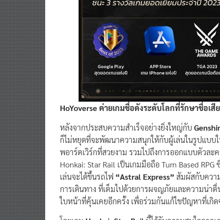
HoYoverse ค่ายเกมชื่อดังระดับโลกที่รักษาชื่อเ
หลังจากประสบความสำเร็จอย่างยิ่งใหญ่กับ
Genshi
ก็ไม่หยุดที่จะพัฒนาความสนุกให้กับผู้เล่นในรูปแบบ
พอาร์ตเวิร์กที่สวยงาม รวมไปถึงการออกแบบตัวละครที่
Honkai: Star Rail เป็นเกมมือถือ Turn Based RPG ซ
เล่นจะได้ขึ้นรถไฟ
“Astral Express”
สัมผัสกับความ
การเดินทาง ที่เต็มไปด้วยการผจญภัยและความน่าตื่น
ใบหน้าที่คุ้นเคยอีกครั้ง เพื่อร่วมกันแก้ไขปัญหาที่เก
โดยเกม
Honkai: Star Rail
นี้ได้รับความสนใจจากเกมเ