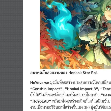
อนาคตอันสวยงามของ Honkai: Star Rail
HoYoverse
มุ่งมั่นที่จะสร้างประสบการณ์โลกเสมือนท
“Genshin Impact”, “Honkai Impact 3”, “Tears
ยังได้เปิดตัวซอฟต์แวร์เดสก์ท็อปแบบไดนามิก
“Des
“HoYoLAB”
พร้อมทั้งจะสร้างผลิตภัณฑ์แอนิเมชัน, ม
งานเนื้อหาออริจินอลที่สร้างขึ้นเอง (IP) มุ่งมั่นวิ
รวบรวมความแข็งแกร่งทางเทคนิค ชั้นนำทั้งในด้าน