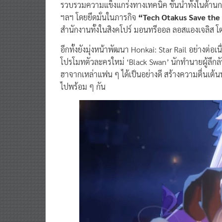
ฯลฯ โดยยึดมั่นในภารกิจ
“Tech Otakus Save the
สำนักงานทั้งในสิงคโปร์ มอนทรีออล ลอสแองเจลิส โ
อีกทั้งยังมุ่งหน้าพัฒนา Honkai: Star Rail อย่างต่อ
โปรโมทตัวละครใหม่ ‘Black Swan’ นักทำนายผู้ลึกลั
ฮาจากเหล่าแฟน ๆ ได้เป็นอย่างดี สร้างความตื่นเต้
ไปพร้อม ๆ กัน