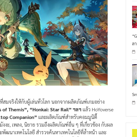
“G
ลา
Sm
ี่สมจริงให้กับผู้เล่นทั่วโลก นอกจากผลิตภัณฑ์เกมอย่าง
 of Themis”, “Honkai: Star Rail” ฯลฯ
แล้ว HoYoverse
ktop Companion”
และผลิตภัณฑ์สำหรับคอมมูนิตี้
ังงะ, เพลง, นิยาย รวมถึงผลิตภัณฑ์อื่น ๆ ที่เกี่ยวข้อง กับผล
จัยและพัฒนาเทคโนโลยี สำรวจค้นหาเทคโนโลยีที่ล้ำหน้า และ
กราฟิกแอนิเมชัน, ปัญญาประดิษฐ์, เทคโนโลยี Cloud Gaming