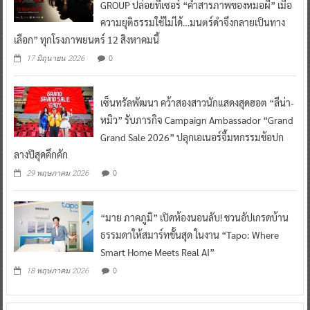
GROUP ปล่อยทีเซอร์ “คำสารภาพของหมอผี” เมื่อ
ความยุติธรรมใช้ไม่ได้…มนตร์ดำจึงกลายเป็นทาง
เลือก” ทุกโรงภาพยนตร์ 12 สิงหาคมนี้
0
17 มิถุนายน 2026
เซ็นทรัลพัฒนา คว้าสองสาวนักแสดงสุดฮอต “ลีน่า-
หมิว” รับภารกิจ Campaign Ambassador “Grand
Grand Sale 2026” ปลุกเอเนอร์จี้มหกรรมช้อปก
ลางปีสุดคึกคัก
0
29 พฤษภาคม 2026
“มาย ภาคภูมิ” เปิดห้องนอนลับ! ชวนอัปเกรดบ้าน
ธรรมดาให้สมาร์ทขั้นสุด ในงาน “Tapo: Where
Smart Home Meets Real AI”
0
18 พฤษภาคม 2026