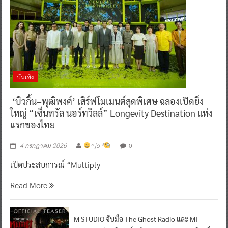
บันเทิง
‘บิวกิ้น–พุฒิพงศ์’ เสิร์ฟโมเมนต์สุดพิเศษ ฉลองเปิดยิ่ง
ใหญ่ “เซ็นทรัล นอร์ทวิลล์” Longevity Destination แห่ง
แรกของไทย
0
4 กรกฎาคม 2026
^ jo ^
เปิดประสบการณ์ “Multiply
Read More
M STUDIO จับมือ The Ghost Radio และ MI