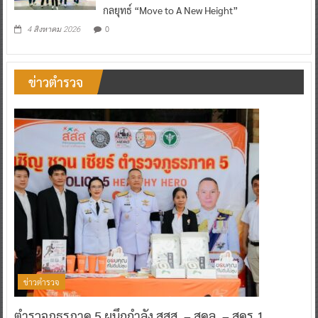
กลยุทธ์ “Move to A New Height”
0
4 สิงหาคม 2026
ข่าวตำรวจ
ข่าวตำรวจ
ตำรวจภูธรภาค 5 ผนึกกำลัง สสส. – สคล. – สคร.1