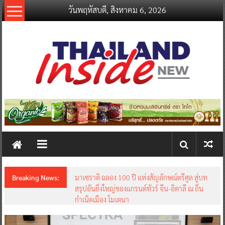
Skip
วันพฤหัสบดี, สิงหาคม 6, 2026
to
content
thailandinsidenew.com
Thailand
Inside
New
Breaking News:
มาเซราติ ฉลอง 100 ปี แห่งสัญลักษณ์ตรีศูล สู่บท
สรุปอันยิ่งใหญ่ของแกรนด์ทัวร์ จีน-อิตาลี ณ ถิ่น
กำเนิดเมือง โมเดนา