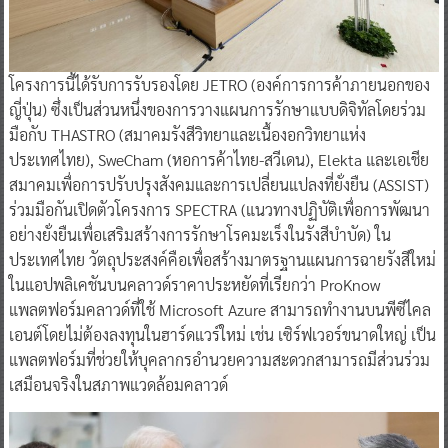
โครงการนี้ได้รับการรับรองโดย JETRO (องค์การการค้าภายนอกของ
ญี่ปุ่น) ซึ่งเป็นส่วนหนึ่งของการวางแผนการรักษาแบบดิจิทัลโดยร่วม
มือกับ THASTRO (สมาคมรังสีวิทยาและเนื้องอกวิทยาแห่ง
ประเทศไทย), SweCham (หอการค้าไทย-สวีเดน), Elekta และเอเชีย
สมาคมเพื่อการปรับปรุงสังคมและการเปลี่ยนแปลงที่ยั่งยืน (ASSIST)
ร่วมมือกันเปิดตัวโครงการ SPECTRA (แนวทางปฏิบัติเพื่อการพัฒนา
อย่างยั่งยืนเพื่อเสริมสร้างการรักษาโรคมะเร็งในรังสีบำบัด) ใน
ประเทศไทย วัตถุประสงค์คือเพื่อสร้างมาตรฐานแผนการฉายรังสีใหม่
ในแอปพลิเคชันบนคลาวด์ราคาประหยัดที่เรียกว่า ProKnow
แพลตฟอร์มคลาวด์ที่ใช้ Microsoft Azure สามารถทำงานบนพีซีไคล
เอนต์โดยไม่ต้องลงทุนในฮาร์ดแวร์ใหม่ เช่น เซิร์ฟเวอร์ขนาดใหญ่ เป็น
แพลตฟอร์มที่ช่วยให้บุคลากรอำนวยความสะดวกสามารถมีส่วนร่วม
เสมือนจริงในสภาพแวดล้อมคลาวด์