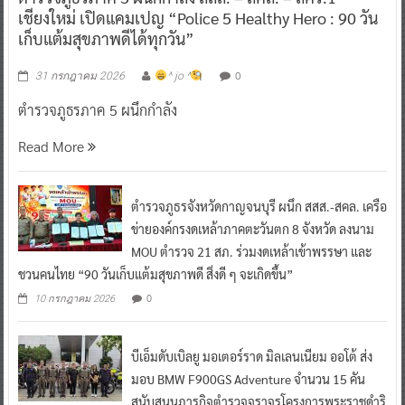
เชียงใหม่ เปิดแคมเปญ “Police 5 Healthy Hero : 90 วัน
เก็บแต้มสุขภาพดีได้ทุกวัน”
0
31 กรกฎาคม 2026
^ jo ^
ตำรวจภูธรภาค 5 ผนึกกำลัง
Read More
ตำรวจภูธรจังหวัดกาญจนบุรี ผนึก สสส.-สคล. เครือ
ข่ายองค์กรงดเหล้าภาคตะวันตก 8 จังหวัด ลงนาม
MOU ตำรวจ 21 สภ. ร่วมงดเหล้าเข้าพรรษา และ
ชวนคนไทย “90 วันเก็บแต้มสุขภาพดี สิ่งดี ๆ จะเกิดขึ้น”
0
10 กรกฎาคม 2026
บีเอ็มดับเบิลยู มอเตอร์ราด มิลเลนเนียม ออโต้ ส่ง
มอบ BMW F900GS Adventure จำนวน 15 คัน
สนับสนุนภารกิจตำรวจจราจรโครงการพระราชดำริ