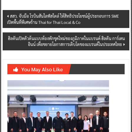
Post
สสว. จับมือ โรบินสันไลฟ์สไตล์ ให้สิทธิประโยชน์ผู้ประกอบการ SME
เปิดพื้นที่พิเศษร้าน Thai for Thai Local & Co
navigation
ฮิลตันเปิดตัวต้นแบบห้องพักชุดใหม่ของภูมิภาคในแบรนด์ ฮิลตัน การ์เดน
อินน์ เพื่อขยายโอกาสการเติบโตของแบรนด์ในประเทศไทย
You May Also Like