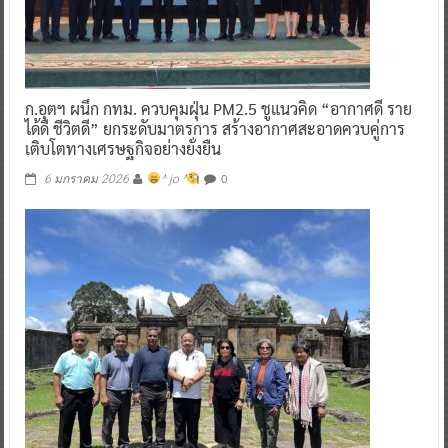
ก.อุตฯ ผนึก กทม. ควบคุมฝุ่น PM2.5 ชูแนวคิด “อากาศดี ราย
ได้ดี ชีวิตดี” ยกระดับมาตรการ สร้างอากาศสะอาดควบคู่การ
เติบโตทางเศรษฐกิจอย่างยั่งยืน
0
6 มกราคม 2026
^ jo ^