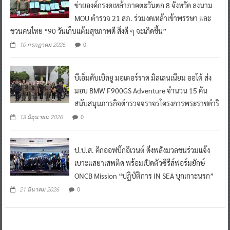
ข่ายองค์กรงดเหล้าภาคตะวันตก 8 จังหวัด ลงนาม
MOU ตำรวจ 21 สภ. ร่วมงดเหล้าเข้าพรรษา และ
ชวนคนไทย “90 วันเก็บแต้มสุขภาพดี สิ่งดี ๆ จะเกิดขึ้น”
0
10 กรกฎาคม 2026
บีเอ็มดับเบิลยู มอเตอร์ราด มิลเลนเนียม ออโต้ ส่ง
มอบ BMW F900GS Adventure จำนวน 15 คัน
สนับสนุนภารกิจตำรวจจราจรโครงการพระราชดำริ
0
13 มิถุนายน 2026
ป.ป.ส. คิกออฟบิ๊กอีเวนต์ ดึงพลังมวลชนร่วมแจ้ง
เบาะแสยาเสพติด พร้อมเปิดตัวซีรีส์ฟอร์มยักษ์
ONCB Mission “ปฏิบัติการ IN SEA บุกเกาะนรก”
0
21 มีนาคม 2026