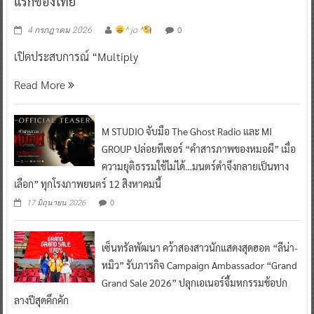
แรกของไทย
0
4 กรกฎาคม 2026
^ jo ^
เปิดประสบการณ์ “Multiply
Read More
M STUDIO จับมือ The Ghost Radio และ MI
GROUP ปล่อยทีเซอร์ “คำสารภาพของหมอผี” เมื่อ
ความยุติธรรมใช้ไม่ได้…มนตร์ดำจึงกลายเป็นทาง
เลือก” ทุกโรงภาพยนตร์ 12 สิงหาคมนี้
0
17 มิถุนายน 2026
เซ็นทรัลพัฒนา คว้าสองสาวนักแสดงสุดฮอต “ลีน่า-
หมิว” รับภารกิจ Campaign Ambassador “Grand
Grand Sale 2026” ปลุกเอเนอร์จี้มหกรรมช้อปก
ลางปีสุดคึกคัก