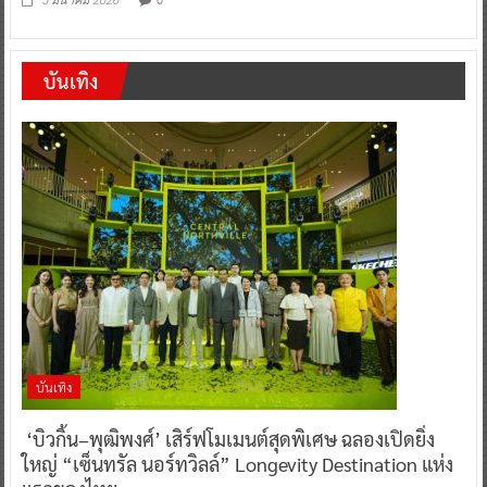
5 มีนาคม 2026
บันเทิง
บันเทิง
‘บิวกิ้น–พุฒิพงศ์’ เสิร์ฟโมเมนต์สุดพิเศษ ฉลองเปิดยิ่ง
ใหญ่ “เซ็นทรัล นอร์ทวิลล์” Longevity Destination แห่ง