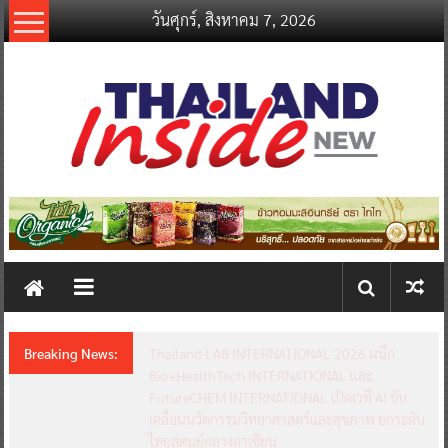
Skip
วันศุกร์, สิงหาคม 7, 2026
to
content
thailandinsidenew.com
Thailand
Inside
New
Breaking News:
Thailand LAB INTERNATIONAL 2026 ผนึก
Bio+HealthTech INTERNATIONAL และ
FutureCHEM INTERNATIONAL เปิดเวที AI ขับ
เคลื่อนนวัตกรรมวิทยาศาสตร์และสุขภาพ ยกระดับ
ไทยสู่ศูนย์กลางอาเซียน