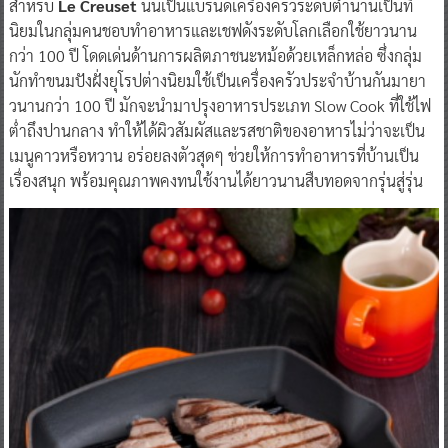
สำหรับ
Le Creuset
นั้นเป็นแบรนด์เครื่องครัวระดับตำนานเป็นที่
นิยมในกลุ่มคนชอบทำอาหารและเชฟดังระดับโลกเลือกใช้ยาวนาน
กว่า 100 ปี โดดเด่นด้านการผลิตภาชนะหม้อด้วยเหล็กหล่อ ซึ่งกลุ่ม
นักทำขนมปังฝั่งยุโรปต่างนิยมใช้เป็นเครื่องครัวประจำบ้านกันมายา
วนานกว่า 100 ปี มักจะนำมาปรุงอาหารประเภท Slow Cook ที่ใช้ไฟ
ต่ำถึงปานกลาง ทำให้ได้ผิวสัมผัสและรสชาติของอาหารไม่ว่าจะเป็น
เมนูคาวหรือหวาน อร่อยลงตัวสุดๆ ช่วยให้การทำอาหารที่บ้านเป็น
เรื่องสนุก พร้อมคุณภาพคงทนใช้งานได้ยาวนานสืบทอดจากรุ่นสู่รุ่น