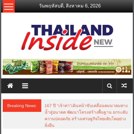
Skip
วันพฤหัสบดี, สิงหาคม 6, 2026
to
content
thailandinsidenew.com
Thailand
Inside
New
Breaking News:
167 ปี “เจ้าท่า”เดินหน้าขับเคลื่อนคมนาคมทาง
น้ำสู่อนาคต พัฒนาโครงสร้างพื้นฐาน ยกระดับ
ความปลอดภัย สร้างเศรษฐกิจไทยเติบโตอย่าง
ยั่งยืน