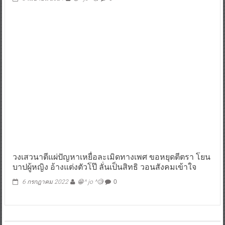
วงเสวนาตีแผ่ปัญหาเหยื่อละเมิดทางเพศ ขอหยุดตีตรา โยน
บาปผู้หญิง อ้างแต่งตัวโป๊ ลั่นเป็นสิทธิ วอนสังคมเข้าใจ
6 กรกฎาคม 2022
😁^ jo ^🧐
0