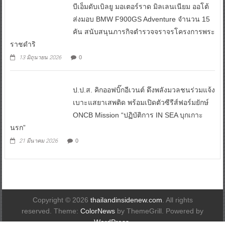
บีเอ็มดับเบิลยู มอเตอร์ราด มิลเลนเนียม ออโต้
ส่งมอบ BMW F900GS Adventure จำนวน 15
คัน สนับสนุนภารกิจตำรวจจราจรโครงการพระ
ราชดำริ
13 มิถุนายน 2026
0
ป.ป.ส. คิกออฟบิ๊กอีเวนต์ ดึงพลังมวลชนร่วมแจ้ง
เบาะแสยาเสพติด พร้อมเปิดตัวซีรีส์ฟอร์มยักษ์
ONCB Mission “ปฏิบัติการ IN SEA บุกเกาะ
นรก”
21 มีนาคม 2026
0
Copyright © 2026
thailandinsidenew.com
. All rights
reserved. Theme:
ColorNews
by ThemeGrill. Powered by
WordPress
.