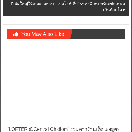
ปี จัดใหญ่ให้เยอะ! ออกรถ ‘เปอโยต์-จี๊ป’ ราคาพิเศษ พร้อมข้อเสนอ
เกินห้ามใจ
You May Also Like
“LOFTER @Central Chidlom” รวมดาวร้านเด็ด เผยสูตร