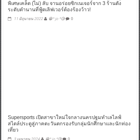
พิเศษเคล็ด (ไม่) ลับ จานอร่อยซิกเนเจอร์จาก 3 ร้านดัง
ระดับตำนานที่ฟู้ดเลิฟเวอร์ต้องร้องว้าว!
11 มิถุนายน 2022
😁^ jo ^🧐
0
Supersports เปิดสาขาใหม่ใจกลางนครปฐมทำเลไลฟ์
สไตล์ประตูสู่ภาคตะวันตกรองรับกลุ่มนักศึกษาและนักท่อง
เที่ยว
3 เมษายน 2024
😁^ jo ^🧐
0