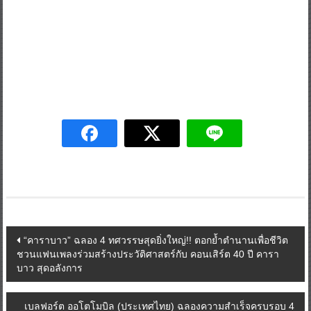
Post
“คาราบาว” ฉลอง 4 ทศวรรษสุดยิ่งใหญ่!! ตอกย้ำตำนานเพื่อชีวิต
ชวนแฟนเพลงร่วมสร้างประวัติศาสตร์กับ คอนเสิร์ต 40 ปี คารา
navigation
บาว สุดอลังการ
เบลฟอร์ต ออโตโมบิล (ประเทศไทย) ฉลองความสำเร็จครบรอบ 4