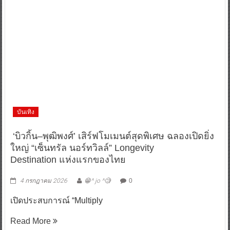
บันเทิง
‘บิวกิ้น–พุฒิพงศ์’ เสิร์ฟโมเมนต์สุดพิเศษ ฉลองเปิดยิ่ง
ใหญ่ “เซ็นทรัล นอร์ทวิลล์” Longevity
Destination แห่งแรกของไทย
4 กรกฎาคม 2026
😁^ jo ^🧐
0
เปิดประสบการณ์ “Multiply
Read More