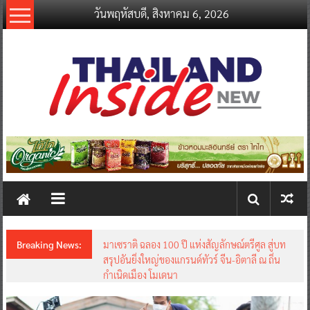
Skip
วันพฤหัสบดี, สิงหาคม 6, 2026
to
content
thailandinsidenew.com
Thailand
Inside
New
Breaking News:
มาเซราติ ฉลอง 100 ปี แห่งสัญลักษณ์ตรีศูล สู่บท
สรุปอันยิ่งใหญ่ของแกรนด์ทัวร์ จีน-อิตาลี ณ ถิ่น
กำเนิดเมือง โมเดนา