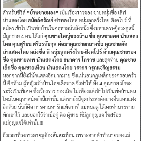
สำหรับซีรีส์
“บ้านชายมอง”
เป็นเรื่องราวของ ชายหนุ่มชื่อ เลิฟ
นำแสดงโดย
ธนัตถ์ศรัณย์ ซำทอง
ไหล หนุ่มลูกครึ่งไทย-สิงคโปร์ ที่
สมัครเข้าไปเป็นพ่อบ้านในคฤหาสน์หลังหนึ่ง ซึ่งมหาเศรษฐีตระกูลนี้
มีลูกชาย 4 คน ได้แก่
คุณชายใหญ่ของบ้าน ชื่อ คุณชายทศ นำแสดง
โดย คุณสุริยน ศรีอรทัยกุล ต่อมาคุณชายกลางชื่อ คุณชายทัด
นำแสดงโดย หล่งซื่อ ลี หนุ่มลูกครึ่งไทย-สิงคโปร์ ด้านคุณชายรอง
ชื่อ คุณชายเทพ นำแสดงโดย ธนาคาร โกราช
และสุดท้าย
คุณชาย
เล็กชื่อ คุณชายเทียน นำแสดงโดย วรากร วรุณเจริญธรรม
นอกจากนี้ยังมีนักแสดงอีกมากมาย ซึ่งแน่นอนกฎเหล็กของครอบครัว
นี้ คือห้าม ผู้หญิงเข้าบ้านโดยเด็ดขาด จึงทำให้ ทั้ง 4 คุณชาย มักจะ
ระวังเป็นพิเศษ ซึ่งเรื่องราว ของเลิฟ ไม่เพียงแค่เข้าไปเป็นพ่อบ้านคน
ใหม่ในคฤหาสน์หลังนี้เท่านั้น แต่เขายังมีจุดประสงค์อย่างอื่นแอบแฝง
อีกด้วย นั่นก็คือ การตามหารักแท้จากที่ แม่หมอดู ได้เคยทำนายทาย
ทักเอาไว้ และบอกไว้ว่าเนื้อคู่ คือ ผู้ชาย ที่มีลูกกุญแจ ไขสร้อย
แม่กุญแจได้เท่านั้น!!!
ถึงเวลาที่วงการสายมูต้องสั่นสะเทือน เพราะจากคำทำนายของแม่