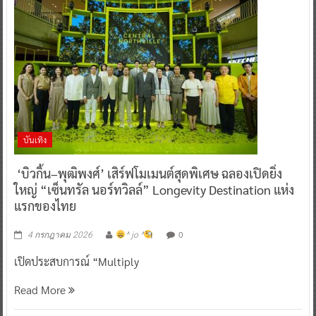
บันเทิง
‘บิวกิ้น–พุฒิพงศ์’ เสิร์ฟโมเมนต์สุดพิเศษ ฉลองเปิดยิ่ง
ใหญ่ “เซ็นทรัล นอร์ทวิลล์” Longevity Destination แห่ง
แรกของไทย
0
4 กรกฎาคม 2026
^ jo ^
เปิดประสบการณ์ “Multiply
Read More