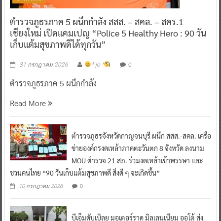
ตำรวจภูธรภาค 5 ผนึกกำลัง สสส. – สคล. – สคร.1
เชียงใหม่ เปิดแคมเปญ “Police 5 Healthy Hero : 90 วัน
เก็บแต้มสุขภาพดีได้ทุกวัน”
0
31 กรกฎาคม 2026
^ jo ^
ตำรวจภูธรภาค 5 ผนึกกำลัง
Read More
ตำรวจภูธรจังหวัดกาญจนบุรี ผนึก สสส.-สคล. เครือ
ข่ายองค์กรงดเหล้าภาคตะวันตก 8 จังหวัด ลงนาม
MOU ตำรวจ 21 สภ. ร่วมงดเหล้าเข้าพรรษา และ
ชวนคนไทย “90 วันเก็บแต้มสุขภาพดี สิ่งดี ๆ จะเกิดขึ้น”
0
10 กรกฎาคม 2026
บีเอ็มดับเบิลยู มอเตอร์ราด มิลเลนเนียม ออโต้ ส่ง