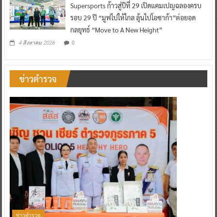
Supersports ก้าวสู่ปีที่ 29 เปิดแคมเปญฉลองครบ
รอบ 29 ปี “มูฟไปให้ไกล ลุ้นไปโอซาก้า”ต่อยอด
กลยุทธ์ “Move to A New Height”
0
4 สิงหาคม 2026
ข่าวตำรวจ
ข่าวตำรวจ