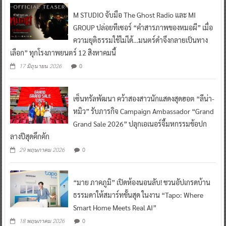
M STUDIO จับมือ The Ghost Radio และ MI
GROUP ปล่อยทีเซอร์ “คำสารภาพของหมอผี” เมื่อ
ความยุติธรรมใช้ไม่ได้…มนตร์ดำจึงกลายเป็นทาง
เลือก” ทุกโรงภาพยนตร์ 12 สิงหาคมนี้
0
17 มิถุนายน 2026
เซ็นทรัลพัฒนา คว้าสองสาวนักแสดงสุดฮอต “ลีน่า-
หมิว” รับภารกิจ Campaign Ambassador “Grand
Grand Sale 2026” ปลุกเอเนอร์จี้มหกรรมช้อปก
ลางปีสุดคึกคัก
0
29 พฤษภาคม 2026
“มาย ภาคภูมิ” เปิดห้องนอนลับ! ชวนอัปเกรดบ้าน
ธรรมดาให้สมาร์ทขั้นสุด ในงาน “Tapo: Where
Smart Home Meets Real AI”
0
18 พฤษภาคม 2026