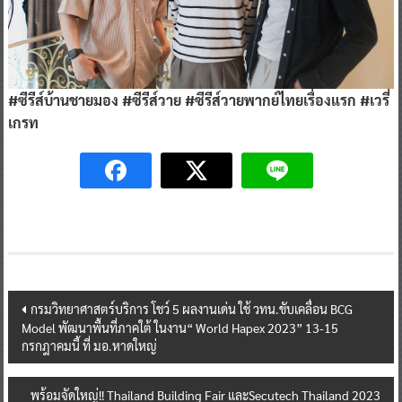
#ซีรีส์บ้านชายมอง #ซีรีส์วาย #ซีรีส์วายพากย์ไทยเรื่องแรก #เวรี่
เกรท
Post
กรมวิทยาศาสตร์บริการ โชว์ 5 ผลงานเด่น ใช้ วทน.ขับเคลื่อน BCG
Model พัฒนาพื้นที่ภาคใต้ ในงาน“ World Hapex 2023” 13-15
navigation
กรกฎาคมนี้ ที่ มอ.หาดใหญ่
พร้อมจัดใหญ่!! Thailand Building Fair และSecutech Thailand 2023