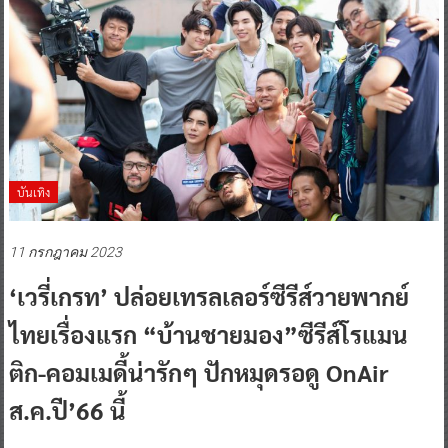
บันเทิง
11 กรกฎาคม 2023
‘เวรี่เกรท’ ปล่อยเทรลเลอร์ซีรีส์วายพากย์
ไทยเรื่องแรก “บ้านชายมอง”ซีรีส์โรแมน
ติก-คอมเมดี้น่ารักๆ ปักหมุดรอดู OnAir
ส.ค.ปี’66 นี้