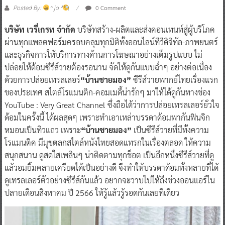
0 Comment
Posted By:
^ jo ^
บริษัท เวรี่เกรท จำกัด
บริษัทสร้าง-ผลิตและส่งคอนเทนท์สู่ผู้บริโภค
ผ่านทุกแพลตฟอร์มครอบคลุมทุกมิติทั้งออนไลน์ทีวีดิจิทัล-ภาพยนตร์
และธุรกิจการให้บริการทางด้านการโฆษณาอย่างเต็มรูปแบบ ไม่
ปล่อยให้ด้อมซีรีส์วายต้องรอนาน จัดให้ดูกันแบบฉ่ำๆ อย่างต่อเนื่อง
ด้วยการปล่อยเทรลเลอร์
“บ้านชายมอง”
ซีรีส์วายพากย์ไทยเรื่องแรก
ของประเทศ สไตล์โรแมนติก-คอมเมดี้น่ารักๆ มาให้ได้ดูกันทางช่อง
YouTube : Very Great Channel ซึ่งถือได้ว่าการปล่อยเทรลเลอร์ยั่วใจ
ด้อมในครั้งนี้ ได้ผลสุดๆ เพราะทำเอาเหล่าบรรดาด้อมพากันฟินจิก
หมอนเป็นทิวแถว เพราะ
“บ้านชายมอง”
เป็นซีรีส์วายที่มีทั้งความ
โรแมนติค มีมุขตลกสไตล์หนังไทยสอดแทรกในเรื่องตลอด ให้ความ
สนุกสนาน ดูสดใสเพลินๆ น่าติดตามทุกช็อต เป็นอีกหนึ่งซีรีส์วายที่ดู
แล้วอมยิ้มคลายเครียดได้เป็นอย่างดี จึงทำให้บรรดาด้อมทั้งหลายที่ได้
ดูเทรลเลอร์ตัวอย่างซีรีส์กันแล้ว อยากจะวาบไปให้ถึงช่วงออนแอร์ใน
ปลายเดือนสิงหาคม ปี 2566 ให้รู้แล้วรู้รอดกันเลยทีเดียว