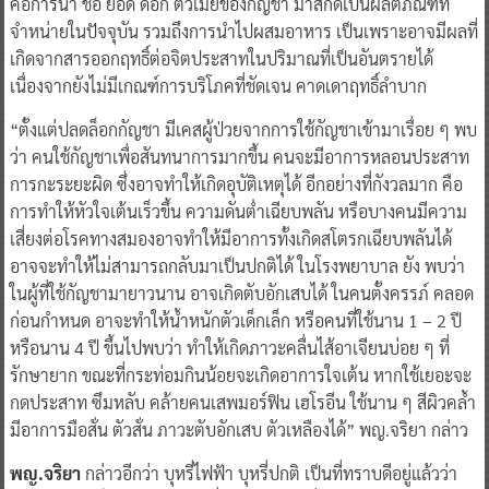
คือการนำ ช่อ ยอด ดอก ตัวเมียของกัญชา มาสกัดเป็นผลิตภัณฑ์ที่
จำหน่ายในปัจจุบัน รวมถึงการนำไปผสมอาหาร เป็นเพราะอาจมีผลที่
เกิดจากสารออกฤทธิ์ต่อจิตประสาทในปริมาณที่เป็นอันตรายได้
เนื่องจากยังไม่มีเกณฑ์การบริโภคที่ชัดเจน คาดเดาฤทธิ์ลำบาก
“ตั้งแต่ปลดล็อกกัญชา มีเคสผู้ป่วยจากการใช้กัญชาเข้ามาเรื่อย ๆ พบ
ว่า คนใช้กัญชาเพื่อสันทนาการมากขึ้น คนจะมีอาการหลอนประสาท
การกะระยะผิด ซึ่งอาจทำให้เกิดอุบัติเหตุได้ อีกอย่างที่กังวลมาก คือ
การทำให้หัวใจเต้นเร็วขึ้น ความดันต่ำเฉียบพลัน หรือบางคนมีความ
เสี่ยงต่อโรคทางสมองอาจทำให้มีอาการทั้งเกิดสโตรกเฉียบพลันได้
อาจจะทำให้ไม่สามารถกลับมาเป็นปกติได้ ในโรงพยาบาล ยัง พบว่า
ในผู้ที่ใช้กัญชามายาวนาน อาจเกิดตับอักเสบได้ ในคนตั้งครรภ์ คลอด
ก่อนกำหนด อาจะทำให้น้ำหนักตัวเด็กเล็ก หรือคนที่ใช้นาน 1 – 2 ปี
หรือนาน 4 ปี ขึ้นไปพบว่า ทำให้เกิดภาวะคลื่นไส้อาเจียนบ่อย ๆ ที่
รักษายาก ขณะที่กระท่อมกินน้อยจะเกิดอาการใจเต้น หากใช้เยอะจะ
กดประสาท ซึมหลับ คล้ายคนเสพมอร์ฟิน เฮโรอีน ใช้นาน ๆ สีผิวคล้ำ
มีอาการมือสั่น ตัวสั่น ภาวะตับอักเสบ ตัวเหลืองได้” พญ.จริยา กล่าว
พญ.จริยา
กล่าวอีกว่า บุหรี่ไฟฟ้า บุหรี่ปกติ เป็นที่ทราบดีอยู่แล้วว่า