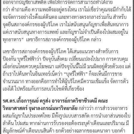
ออกจากบัญชียาเสพติด เพื่อให้การจัดการสามารถทำได้ง่าย
กว่า คำถามคือ ความพอดีจะอยู่ตรงไหน เราไม่เชื่อว่าคุณจะมีกำกับได้
จะจัดการอย่างไรตั้งแต่ต้นตอ และทางทางตรงกลางร่วมกัน สำหรับ
จุดยืนสภาองค์กรของผู้บริโภค เราไม่สนับสนุนกัญชาเพื่อสันทนาการ
แต่เราสนับสนุนทางการแพทย์ และกัญชาไม่จำเป็นต้องไปผสมอยู่ใน
ทุกอาหาร” เลขาธิการสภาองค์กรของผู้บริโภค กล่าว
เลขาธิการสภาองค์กรของผู้บริโภค ได้เสนอแนวทางสำหรับการ
ป้องกัน บุหรี่ไฟฟ้าว่า ปัจจุบันสังคม เปลี่ยนแปลงไปมาก การควบคุม
เมื่อก่อนโดยควบคุมโฆษณา แต่ปัจจุบันนี้ไม่มี มนผิดอยู่ด้วยตัวเอง แต่
ถ้าเราไปค้นหาในอินเทอร์เน็ตว่า “บุหรี่ไฟฟ้า” ก็จะเห็นมีการขาย
จำนวนมาก ทางออกคือการทำให้ผู้บริโภคมีความเข้มแข็ง จัดการตัว
เองได้ ไปพร้อมกับการลบเว็บไซต์ที่เกี่ยวข้อง
รศ.ดร.เกื้อการุณย์ ครูส่ง อาจารย์ภาควิชาชีวเคมี คณะ
วิทยาศาสตร์ จุฬาลงกรณ์มหาวิทยาลัย
กล่าวว่า การสำรวจอาหาร
ผสมกัญชาในประเทศไทย มีทั้งรูปแบบสารสกัด การนำเอาส่วนของใบ
ลำต้น ไปผสม หากผ่านการรับรองจะต้องระบุคำเตือนและปริมาณ มี
สัญลักษณ์คำเตือนบนสินค้า ยกตัวอย่างฉลากของแคนาดา บอกคำ