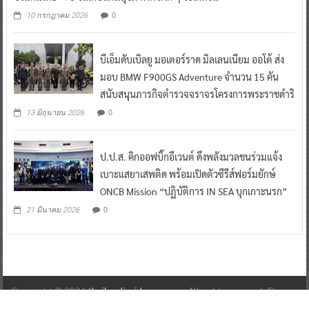
0
10 กรกฎาคม 2026
บีเอ็มดับเบิลยู มอเตอร์ราด มิลเลนเนียม ออโต้ ส่ง
มอบ BMW F900GS Adventure จำนวน 15 คัน
สนับสนุนภารกิจตำรวจจราจรโครงการพระราชดำริ
0
13 มิถุนายน 2026
ป.ป.ส. คิกออฟบิ๊กอีเวนต์ ดึงพลังมวลชนร่วมแจ้ง
เบาะแสยาเสพติด พร้อมเปิดตัวซีรีส์ฟอร์มยักษ์
ONCB Mission “ปฏิบัติการ IN SEA บุกเกาะนรก”
0
21 มีนาคม 2026
Copyright © 2026
thailandinsidenew.com
. All rights reserved. Theme:
ColorNews
by ThemeGrill. Powered by
WordPress
.