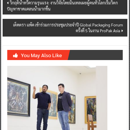
Post
วิกฤติน้ำทวีความรุนแรง: งานวิจัยโดยมินเทลเผยผู้คนทั่วโลกเริ่มวิตก
ปัญหาขาดแคลนน้ำมากขึ้น
navigation
เต็ดตรา แพ้ค เข้าร่วมการประชุมประจำปี Global Packaging Forum
ครั้งที่ 5 ในงาน ProPak Asia
You May Also Like