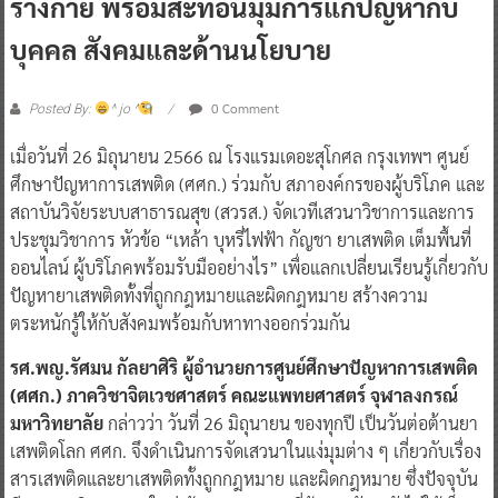
ร่างกาย พร้อมสะท้อนมุมการแก้ปัญหากับ
บุคคล สังคมและด้านนโยบาย
0 Comment
Posted By:
^ jo ^
เมื่อวันที่ 26 มิถุนายน 2566 ณ โรงแรมเดอะสุโกศล กรุงเทพฯ ศูนย์
ศึกษาปัญหาการเสพติด (ศศก.) ร่วมกับ สภาองค์กรของผู้บริโภค และ
สถาบันวิจัยระบบสาธารณสุข (สวรส.) จัดเวทีเสวนาวิชาการและการ
ประชุมวิชาการ หัวข้อ “เหล้า บุหรี่ไฟฟ้า กัญชา ยาเสพติด เต็มพื้นที่
ออนไลน์ ผู้บริโภคพร้อมรับมืออย่างไร” เพื่อแลกเปลี่ยนเรียนรู้เกี่ยวกับ
ปัญหายาเสพติดทั้งที่ถูกกฎหมายและผิดกฎหมาย สร้างความ
ตระหนักรู้ให้กับสังคมพร้อมกับหาทางออกร่วมกัน
รศ.พญ.รัศมน กัลยาศิริ ผู้อำนวยการศูนย์ศึกษาปัญหาการเสพติด
(ศศก.) ภาควิชาจิตเวชศาสตร์ คณะแพทยศาสตร์ จุฬาลงกรณ์
มหาวิทยาลัย
กล่าวว่า วันที่ 26 มิถุนายน ของทุกปี เป็นวันต่อต้านยา
เสพติดโลก ศศก. จึงดำเนินการจัดเสวนาในแง่มุมต่าง ๆ เกี่ยวกับเรื่อง
สารเสพติดและยาเสพติดทั้งถูกกฎหมาย และผิดกฎหมาย ซึ่งปัจจุบัน