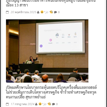
ภูมิปัญญาวัฒนธรรมอาหารพื้นถิ่นกองทุนหมู่บ้านและชุมชน
เมือง 13 สาขา
0
20 พฤศจิกายน 2025
^ jo ^
เปิดผลศึกษานโยบายกระตุ้นยอดบริโภคเครื่องดื่มแอลกอฮอล์
ไม่ช่วยเพิ่มการเติบโตทางเศรษฐกิจ ซ้ำร้ายทำเศรษฐกิจทรุด
คนงานเปลี้ย สุขภาพย่ำแย่
0
17 กรกฎาคม 2024
^ jo ^