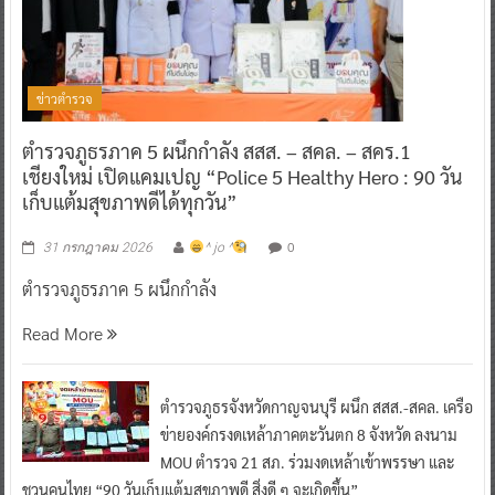
ข่าวตำรวจ
ตำรวจภูธรภาค 5 ผนึกกำลัง สสส. – สคล. – สคร.1
เชียงใหม่ เปิดแคมเปญ “Police 5 Healthy Hero : 90 วัน
เก็บแต้มสุขภาพดีได้ทุกวัน”
0
31 กรกฎาคม 2026
^ jo ^
ตำรวจภูธรภาค 5 ผนึกกำลัง
Read More
ตำรวจภูธรจังหวัดกาญจนบุรี ผนึก สสส.-สคล. เครือ
ข่ายองค์กรงดเหล้าภาคตะวันตก 8 จังหวัด ลงนาม
MOU ตำรวจ 21 สภ. ร่วมงดเหล้าเข้าพรรษา และ
ชวนคนไทย “90 วันเก็บแต้มสุขภาพดี สิ่งดี ๆ จะเกิดขึ้น”