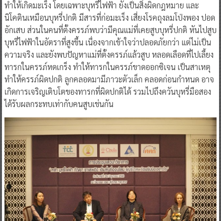
ทำให้เกิดมะเร็ง โดยเฉพาะบุหรี่ไฟฟ้า ยังเป็นสิ่งผิดกฎหมาย และ
นิโคตินเหมือนบุหรี่ปกติ มีสารที่ก่อมะเร็ง เสี่ยงโรคถุงลมโป่งพอง ปอด
อักเสบ ส่วนในคนที่ตั้งครรภ์พบว่ามีคุณแม่ที่เคยสูบบุหรี่ปกติ หันไปสูบ
บุหรี่ไฟฟ้าในอัตราที่สูงขึ้น เนื่องจากเข้าใจว่าปลอดภัยกว่า แต่ไม่เป็น
ความจริง และยังพบปัญหาแม่ที่ตั้งครรภ์แล้วสูบ หลอดเลือดที่ไปเลี้ยง
ทารกในครรภ์หดเกร็ง ทำให้ทารกในครรภ์ขาดออกซิเจน เป็นสาเหตุ
ทำให้ครรภ์ผิดปกติ ลูกคลอดมามีภาวะตัวเล็ก คลอดก่อนกำหนด อาจ
เกิดการเจริญเติบโตของทารกที่ผิดปกติได้ รวมไปถึงควันบุหรี่มือสอง
ได้รับผลกระทบเท่ากับคนสูบเช่นกัน