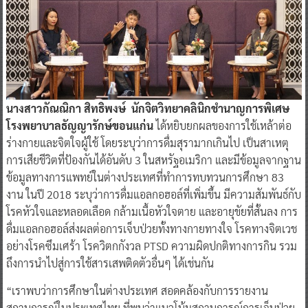
นางสาวกัณณิกา สิทธิพงษ์ นักจิตวิทยาคลินิกชำนาญการพิเศษ
โรงพยาบาลธัญญารักษ์ขอนแก่น
ได้หยิบยกผลของการใช้เหล้าต่อ
ร่างกายและจิตใจผู้ใช้ โดยระบุว่าการดื่มสุรามากเกินไป เป็นสาเหตุ
การเสียชีวิตที่ป้องกันได้อันดับ 3 ในสหรัฐอเมริกา และมีข้อมูลจากฐาน
ข้อมูลทางการแพทย์ในต่างประเทศที่ทำการทบทวนการศึกษา 83
งาน ในปี 2018 ระบุว่าการดื่มแอลกอฮอล์ที่เพิ่มขึ้น มีความสัมพันธ์กับ
โรคหัวใจและหลอดเลือด กล้ามเนื้อหัวใจตาย และอายุขัยที่สั้นลง การ
ดื่มแอลกอฮอล์ส่งผลต่อการเจ็บป่วยทั้งทางกายทางใจ โรคทางจิตเวช
อย่างโรคซึมเศร้า โรควิตกกังวล PTSD ความผิดปกติทางการกิน รวม
ถึงการนำไปสู่การใช้สารเสพติดตัวอื่นๆ ได้เช่นกัน
“เราพบว่าการศึกษาในต่างประเทศ สอดคล้องกับการรายงาน
สถานการณ์ในประเทศไทย ที่พบว่าแนวโน้มสถานการณ์การเจ็บป่วย