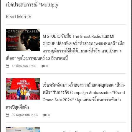
เปิดประสบการณ์ “Multiply
Read More
M STUDIO จับมือ The Ghost Radio และ MI
GROUP ปล่อยทีเซอร์ “คำสารภาพของหมอผี” เมื่อ
ความยุติธรรมใช้ไม่ได้…มนตร์ดำจึงกลายเป็นทาง
เลือก” ทุกโรงภาพยนตร์ 12 สิงหาคมนี้
0
17 มิถุนายน 2026
เซ็นทรัลพัฒนา คว้าสองสาวนักแสดงสุดฮอต “ลีน่า-
หมิว” รับภารกิจ Campaign Ambassador “Grand
Grand Sale 2026” ปลุกเอเนอร์จี้มหกรรมช้อปก
ลางปีสุดคึกคัก
0
29 พฤษภาคม 2026