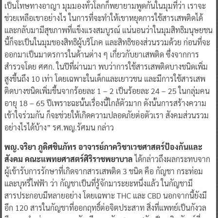
เป็นโทษทางอาญา มุมมองทั่วโลกก็พยายามพูดกันในมุมที่ว่า เราจะ
ช่วยเหลือเขาอย่างไร ในการที่จะทำให้เขาหยุดการใช้สารเสพติดได้
และกลับมามีสุขภาพที่แข็งแรงสมบูรณ์ แน่นอนว่าในมุมสิทธิมนุษยชน
นี้ก็จะเป็นในมุมของสิทธิผู้บริโภค และสิทธิของส่วนรวมด้วย ก่อนที่จะ
ออกมาเป็นมาตรการในด้านต่าง ๆ เกี่ยวกับยาเสพติด ซึ่งจากการ
สำรวจโดย ศศก. ในปีที่ผ่านมา พบว่าการใช้สารเสพติดบางชนิดเพิ่ม
สูงขึ้นถึง 10 เท่า โดยเฉพาะในเด็กและเยาวชน และมีการใช้สารเสพ
ติดบางชนิดเพิ่มขึ้นจากร้อยละ 1 – 2 เป็นร้อยละ 24 – 25 ในกลุ่มคน
อายุ 18 – 65 ปีเพราะฉะนั้นเรื่องนี้ใกล้ตัวมาก ดังนั้นการสร้างความ
เข้าใจร่วมกัน ก็จะช่วยให้เกิดความปลอดภัยต่อตัวเรา สังคมส่วนรวม
อย่างไรได้บ้าง” รศ.พญ.รัศมน กล่าว
พญ.จริยา ภูดิศชินภัทร อาจารย์ภาควิชาเวชศาสตร์ป้องกันและ
สังคม คณะแพทยศาสตร์ศิริราชพยาบาล
ได้กล่าวถึงผลกระทบจาก
ผู้เข้ารับการรักษาที่เกิดจากสารเสพติด 3 ชนิด คือ กัญชา กระท่อม
และบุหรี่ไฟฟ้า ว่า กัญชาเป็นที่รู้จักมาระยะหนึ่งแล้ว ในกัญชามี
สารประกอบมีหลายอย่าง โดยเฉพาะ THC และ CBD นอกจากนี้ยังมี
อีก 120 สารในกัญชาที่ออกฤทธิ์ต่อจิตประสาท สิ่งที่แพทย์เป็นกังวล