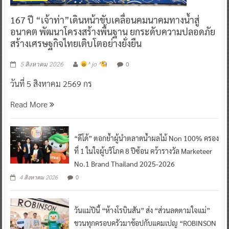
167 ปี “เจ้าท่า”เดินหน้าขับเคลื่อนคมนาคมทางน้ำสู่
อนาคต พัฒนาโครงสร้างพื้นฐาน ยกระดับความปลอดภัย
สร้างเศรษฐกิจไทยเติบโตอย่างยั่งยืน
0
5 สิงหาคม 2026
^ jo ^
วันที่ 5 สิงหาคม 2569 กร
Read More
“ดีโด้” ตอกย้ำผู้นำตลาดน้ำผลไม้ Non 100% ครอง
ที่ 1 ในใจผู้บริโภค 8 ปีซ้อน คว้ารางวัล Marketeer
No.1 Brand Thailand 2025-2026
0
4 สิงหาคม 2026
วันแม่ปีนี้ “ห้างโรบินสัน” ส่ง “ส่วนลดตามใจแม่”
ชวนทุกครอบครัวมาช้อปกับแคมเปญ “ROBINSON