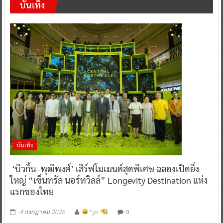
บันเทิง
บันเทิง
‘บิวกิ้น–พุฒิพงศ์’ เสิร์ฟโมเมนต์สุดพิเศษ ฉลองเปิดยิ่ง
ใหญ่ “เซ็นทรัล นอร์ทวิลล์” Longevity Destination แห่ง
แรกของไทย
0
4 กรกฎาคม 2026
^ jo ^