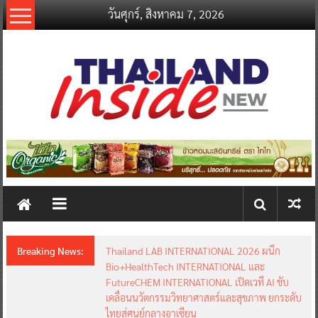
Skip
วันศุกร์, สิงหาคม 7, 2026
to
content
thailandinsidenew.com
Thailand
Inside
New
Breaking News:
Thailand LAB INTERNATIONAL 2026 ผนึก
Bio+HealthTech INTERNATIONAL และ
FutureCHEM INTERNATIONAL เปิดเวที AI ขับ
เคลื่อนนวัตกรรมวิทยาศาสตร์และสุขภาพ ยกระดับ
ไทยสู่ศูนย์กลางอาเซียน